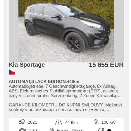
15 655 EUR
Kia Sportage
AUTOMAT,BLACK EDITION.44tkm
Automatikgetriebe, 7 Geschwindigkeitsgänge, 8x Airbag,
ABS, Elektronisches Stabilitätsprogramm (ESP), asistent
jízdy v jízdním pruhu, Servolenkung, 2-Zonen Klimaanlage,
Klimaautomatik, Tempomat, LED denní svícení, Alufelgen,
erfüllt 'EURO VI', Bordcomputer, dotykové ovládání
GARANCE KILOMETRU DO KUPNI SMLOUVY .Možnost
palubního počítače, elektronická ruční brzda, Navigation,
kontroly v autorizovaném servisu. nová stk​+emise,​
parkovací senzory přední, parkovací senzory zadní,
přihlášení v ceně,​ záruka na celk...
Fahrkamera, Lichtsensor, Scheibenwischersensor, Lenkrad
2021
44 tkm
100 kW
einstellbar, Multifunktionslenkrad,
Beifahrerairbagdeaktivierung, Bluetooth, El. Seitenscheiben,
1.6 l