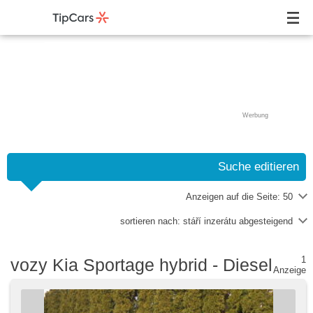
Werbung
Suche editieren
Anzeigen auf die Seite:
50
sortieren nach:
stáří inzerátu abgesteigend
1
vozy Kia Sportage hybrid - Diesel
Anzeige