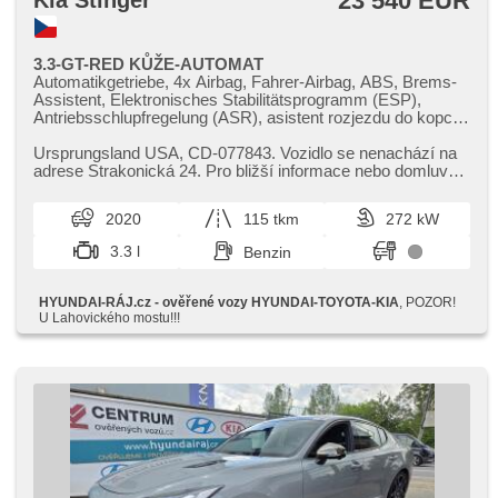
23 540 EUR
Kia Stinger
3.3-GT-RED KŮŽE-AUTOMAT
Automatikgetriebe, 4x Airbag, Fahrer-Airbag, ABS, Brems-
Assistent, Elektronisches Stabilitätsprogramm (ESP),
Antriebsschlupfregelung (ASR), asistent rozjezdu do kopce
(HSA), Uhr Spur, Blind Spot Anzeige, Servolenkung, 2-
Zonen Klimaanlage, Klimaautomatik, Adaptive
Ursprungsland USA,​ CD​-077843. Vozidlo se nenachází na
Geschwindigkeitsregelung, Tempomat, Alufelgen,
adrese Strakonická 24. Pro bližší informace nebo domluvení
Bordcomputer, hlasové ovládání palubního počítače,
prohlídky nás pro...
Navigation, parkovací senzory přední, parkovací senzory
2020
115 tkm
272 kW
zadní, Fahrkamera, bezklíčové startování, bezklíčové
odemykání, Lichtsensor, Scheibenwischersensor, Lenkrad
3.3 l
Benzin
einstellbar, Multifunktionslenkrad, hands free, El.
Seitenscheiben, El. Vorderscheiben, Panoramadach, El.
Klappspiegel, El. Spiegel, Wegfahrsperre, Alarmanlage,
HYUNDAI-RÁJ.cz - ověřené vozy HYUNDAI-TOYOTA-KIA
, POZOR!
Zentralverriegelung mit Funkfernbedienung,
U Lahovického mostu!!!
Zentralverriegelung, Ledersitze, isofix, beheizte Sitze,
höheneinstellbare Fahrersitz, paměť nastavení sedadla
řidiče, Reifendrucksensor, Nebelscheinwerfer, Start-Stop
System, USB, AUX, Autoradio, Außenthermometer, Teilbare
Rücksitzbank, Innenthermometer, Getönte Scheiben