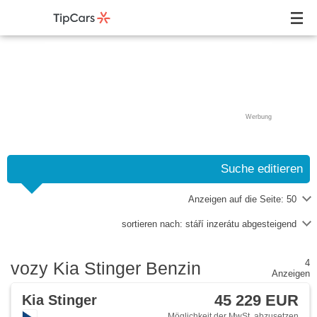
Werbung
Suche editieren
Anzeigen auf die Seite:
50
sortieren nach:
stáří inzerátu abgesteigend
4
vozy Kia Stinger Benzin
Anzeigen
45 229 EUR
Kia Stinger
Möglichkeit der MwSt. abzusetzen