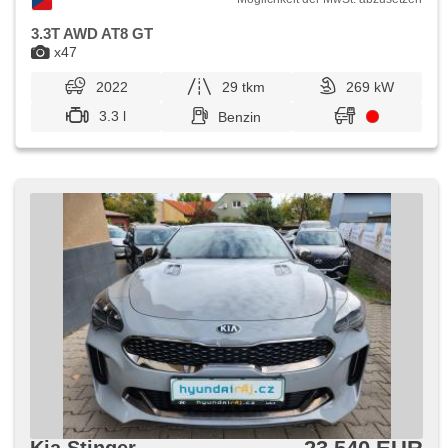
3.3T AWD AT8 GT
x47
2022
29 tkm
269 kW
3.3 l
Benzin