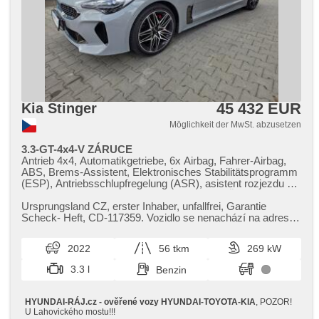
45 432 EUR
Kia Stinger
Möglichkeit der MwSt. abzusetzen
3.3-GT-4x4-V ZÁRUCE
Antrieb 4x4, Automatikgetriebe, 6x Airbag, Fahrer-Airbag,
ABS, Brems-Assistent, Elektronisches Stabilitätsprogramm
(ESP), Antriebsschlupfregelung (ASR), asistent rozjezdu do
kopce (HSA), Uhr Spur, Blind Spot Anzeige, Überwachung
der Ermüdung des Fahrers, Servolenkung, 2-Zonen
Ursprungsland CZ,​ erster Inhaber,​ unfallfrei,​ Garantie
Klimaanlage, Klimaautomatik, Adaptive
Scheck​- Heft,​ CD​-117359. Vozidlo se nenachází na adrese
Geschwindigkeitsregelung, Tempomat, Schaltflutlicht,
Strakonická 24. Pro...
automatické přepínání dálkových světel, Alufelgen,
2022
56 tkm
269 kW
Bordcomputer, hlasové ovládání palubního počítače,
Navigation, head-up display, parkovací senzory přední,
3.3 l
Benzin
parkovací senzory zadní, Parkassistent, Fahrkamera,
bezklíčové startování, bezklíčové odemykání, Lichtsensor,
Scheibenwischersensor, Lenkrad einstellbar,
HYUNDAI-RÁJ.cz - ověřené vozy HYUNDAI-TOYOTA-KIA
, POZOR!
Multifunktionslenkrad, beheizte Lenkrad,
U Lahovického mostu!!!