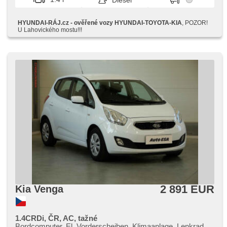
Diesel
HYUNDAI-RÁJ.cz - ověřené vozy HYUNDAI-TOYOTA-KIA
, POZOR!
U Lahovického mostu!!!
2 891 EUR
Kia Venga
1.4CRDi, ČR, AC, tažné
Bordcomputer, El. Vorderscheiben, Klimaanlage, Lenkrad