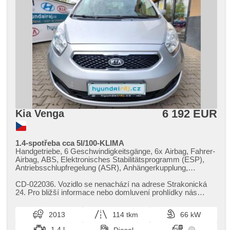
6 192 EUR
Kia Venga
1.4-spotřeba cca 5l/100-KLIMA
Handgetriebe, 6 Geschwindigkeitsgänge, 6x Airbag, Fahrer-
Airbag, ABS, Elektronisches Stabilitätsprogramm (ESP),
Antriebsschlupfregelung (ASR), Anhängerkupplung,
Servolenkung, Klimaanlage, Bordcomputer, parkovací
senzory přední, Lenkrad einstellbar, Multifunktionslenkrad,
CD​-022036. Vozidlo se nenachází na adrese Strakonická
El. Seitenscheiben, El. Vorderscheiben, El. Spiegel,
24. Pro bližší informace nebo domluvení prohlídky nás
Wegfahrsperre, Alarmanlage, Zentralverriegelung, isofix,
prosím KONTAKTUJTE na ...
höheneinstellbare Fahrersitz, Nebelscheinwerfer, USB,
2013
114 tkm
66 kW
AUX, Autoradio, CD-Spieler, Teilbare Rücksitzbank, Getönte
Scheiben
1.4 l