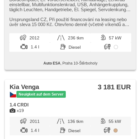
einstellbar, Multifunktionslenkrad, USB, Anhängerkupplung,
täglich Leuchten, Handgetriebe, El. Spiegel, Servolenkung,
Zentralverriegelung mit Funkfernbedienung, Elektronisches
Stabilitätsprogramm (ESP), Nebelscheinwerfer, ABS,
Ursprungsland CZ,​ Při použití financování na leasing nebo
Antriebsschlupfregelung (ASR), isofix,
úvěr sleva 15 000 Kč. Otevřeno denně (včetně víkendů a
Beifahrerairbagdeaktivierung, Wegfahrsperre, 6x Airbag
svátků) 9.00​-22.0...
2012
236 tkm
57 kW
1.4 l
Diesel
Auto ESA
, Praha 10-Štěrboholy
3 181 EUR
Kia Venga
Neuigkeit auf dem Server
1.4 CRDI
x19
2011
136 tkm
55 kW
1.4 l
Diesel