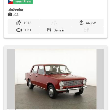
neuer Preis
uloženka
x11
1975
44 kW
1.2 l
Benzin