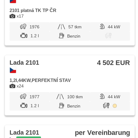
2101 platná TK TP ČR
x17
1976
57 tkm
44 kW
1.2 l
Benzin
4 502 EUR
Lada 2101
1,2I,44KW,PERFEKTNÍ STAV
x24
1977
100 tkm
44 kW
1.2 l
Benzin
per Vereinbarung
Lada 2101