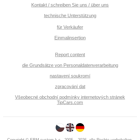
Kontakt / schreiben Sie uns / über uns
technische Unterstützung
für Verkäufer
Einmalinsertion
Report content
die Grundsätze von Personaldatenverarbeitung
nastavení soukromí
zpracování dat
Všeobecné obchodní podmínky internetových stránek
TipCars.com
Copyright © EBM system k.s., 2005 – 2026, alle Rechte vorbehalten.