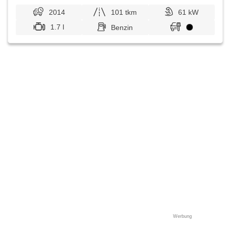
2014
101 tkm
61 kW
1.7 l
Benzin
Werbung