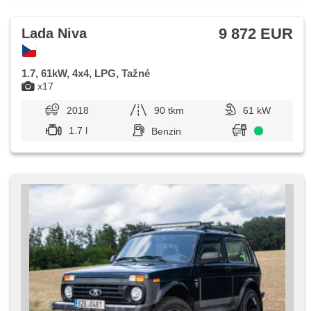
9 872 EUR
Lada Niva
1.7, 61kW, 4x4, LPG, Tažné
x17
2018
90 tkm
61 kW
1.7 l
Benzin