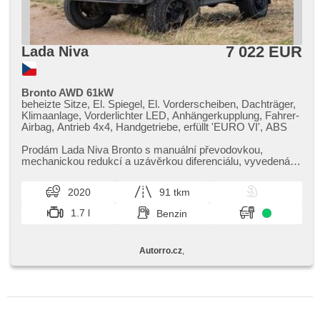
7 022 EUR
Lada Niva
Bronto AWD 61kW
beheizte Sitze, El. Spiegel, El. Vorderscheiben, Dachträger,
Klimaanlage, Vorderlichter LED, Anhängerkupplung, Fahrer-
Airbag, Antrieb 4x4, Handgetriebe, erfüllt 'EURO VI', ABS
Prodám Lada Niva Bronto s manuální převodovkou,​
mechanickou redukcí a uzávěrkou diferenciálu,​ vyvedená v
typické zelené barvě a s ...
2020
91 tkm
1.7 l
Benzin
Autorro.cz
,