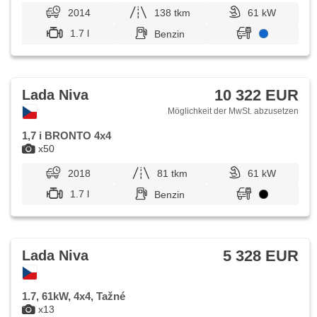
2014
138 tkm
61 kW
1.7 l
Benzin
10 322 EUR
Lada Niva
Möglichkeit der MwSt. abzusetzen
1,7 i BRONTO 4x4
x50
2018
81 tkm
61 kW
1.7 l
Benzin
5 328 EUR
Lada Niva
1.7, 61kW, 4x4, Tažné
x13