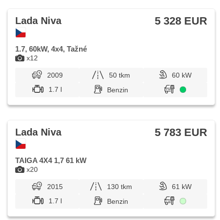
5 328 EUR
Lada Niva
1.7, 60kW, 4x4, Tažné
x12
2009
50 tkm
60 kW
1.7 l
Benzin
5 783 EUR
Lada Niva
TAIGA 4X4 1,7 61 kW
x20
2015
130 tkm
61 kW
1.7 l
Benzin