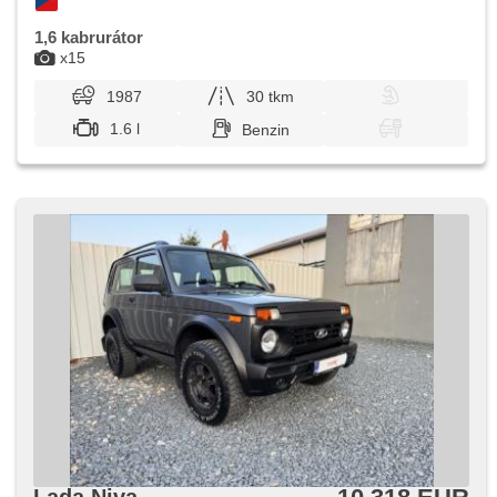
1,6 kabrurátor
x15
1987
30 tkm
1.6 l
Benzin