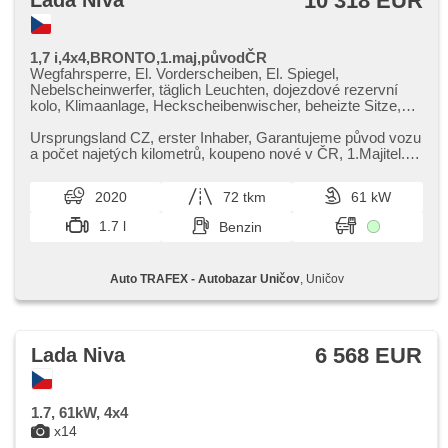
10 318 EUR
Lada Niva
1,7 i,4x4,BRONTO,1.maj,původČR
Wegfahrsperre, El. Vorderscheiben, El. Spiegel,
Nebelscheinwerfer, täglich Leuchten, dojezdové rezervní
kolo, Klimaanlage, Heckscheibenwischer, beheizte Sitze,
Positionssitze, isofix, Bordcomputer, Anhängerkupplung,
Alufelgen, ABS, Außenthermometer, Handgetriebe, Antrieb
Ursprungsland CZ,​ erster Inhaber,​ Garantujeme původ vozu
4x4, Differentialsperre, Servolenkung, 5 rychlostních stupňů
a počet najetých kilometrů,​ koupeno nové v ČR,​ 1.Majitel.
Možnost prohlíd...
2020
72 tkm
61 kW
1.7 l
Benzin
Auto TRAFEX - Autobazar Uničov
, Uničov
6 568 EUR
Lada Niva
1.7, 61kW, 4x4
x14