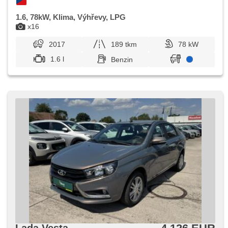
1.6, 78kW, Klima, Výhřevy, LPG
x16
2017
189 tkm
78 kW
1.6 l
Benzin