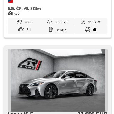
5.0i, ČR, V8, 311kw
x35
2008
206 tkm
311 kW
5 l
Benzin