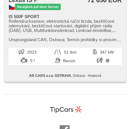
72 656 EUR
Lexus IS F
Neuigkeit auf dem Server
IS 500F SPORT
Reifendrucksensor, elektronická ruční brzda, bezklíčové
odemykání, bezklíčové startování, digitální příjem rádia
(DAB), USB, Multifunktionslenkrad, Lenkrad einstellbar,
ambientní osvětlení interiéru, beheizte Sitze, odvětrávaná
sedadla, Sportsitze, El. einstellbare Sitze, täglich Leuchten,
Ursprungsland CAN,​ Ostrava;​ Termín prohlídky si prosím
automatické přepínání dálkových světel, Alufelgen, El.
předem domluvte;​ •Motor: 5.0L atmosférický vidlicový
Spiegel, El. Deckel des Kofferraums, řazení pádly pod
osmiválec (V8) s výkon...
2023
51 tkm
347 kW
volantem, Klimaautomatik, LED adaptivní světlomety,
Zentralverriegelung mit Funkfernbedienung, Adaptive
5 l
Benzin
Geschwindigkeitsregelung, Elektronisches
Stabilitätsprogramm (ESP), EDS, Antrieb 4x2,
Automatikgetriebe, erfüllt 'EURO VI', ABS
AR CARS s.r.o. OSTRAVA
, Ostrava - Hrabová