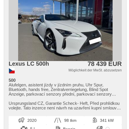
78 439 EUR
Lexus LC 500h
Möglichkeit der MwSt. abzusetzen
500
Alufelgen, asistent jízdy v jízdním pruhu, Uhr Spur,
Bluetooth, hands free, Zentralverriegelung, Blind Spot
Anzeige, parkovací senzory přední, parkovací senzory
zadní, Elektronisches Stabilitätsprogramm (ESP), El.
Seitenscheiben, El. Vorderscheiben, El. einstellbare Sitze,
Ursprungsland CZ,​ Garantie Scheck​- Heft,​ Před prohlídkou
El. Spiegel, head-up display, Wegfahrsperre, Fahrkamera,
volejte. Tato inzerce není návrh na uzavření kupní smlouvy
Klimaautomatik, řazení pádly pod volantem, Navigation,
dle zákona č. ...
beheizte Spiegel, beheizte Sitze, zatmavená zadní skla,
2020
98 tkm
341 kW
Start-Stop System, Vorderlichter LED, täglich Leuchten,
Lederpolsterung, Ledersitze, Tempomat, Adaptive
5 l