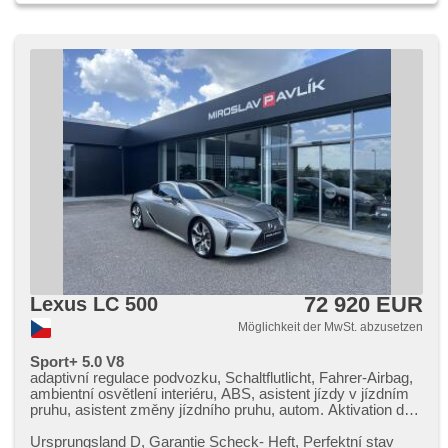
72 920 EUR
Lexus LC 500
Möglichkeit der MwSt. abzusetzen
Sport+ 5.0 V8
adaptivní regulace podvozku, Schaltflutlicht, Fahrer-Airbag,
ambientní osvětlení interiéru, ABS, asistent jízdy v jízdním
pruhu, asistent změny jízdního pruhu, autom. Aktivation der
Warnflutlicht, Klimaautomatik, Automatikgetriebe, autom.
einstellbares Lenkrad, automatické přepínání dálkových
Ursprungsland D,​ Garantie Scheck​- Heft,​ Perfektní stav