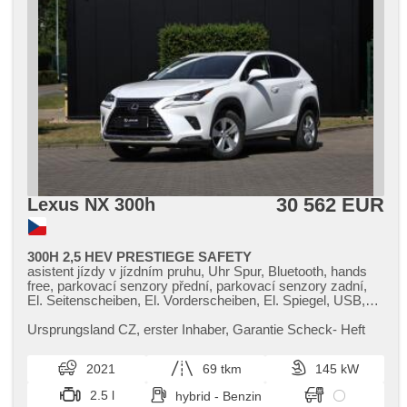
30 562 EUR
Lexus NX 300h
300H 2,5 HEV PRESTIEGE SAFETY
asistent jízdy v jízdním pruhu, Uhr Spur, Bluetooth, hands
free, parkovací senzory přední, parkovací senzory zadní,
El. Seitenscheiben, El. Vorderscheiben, El. Spiegel, USB,
isofix, Fahrkamera, 2-Zonen Klimaanlage, Klimaautomatik,
Navigation, beheizte Spiegel, zatmavená zadní skla,
Ursprungsland CZ,​ erster Inhaber,​ Garantie Scheck​- Heft
Vorderlichter LED, täglich Leuchten, Nebelscheinwerfer,
Lederpolsterung, Ledersitze, Adaptive
2021
69 tkm
145 kW
Geschwindigkeitsregelung, Multifunktionslenkrad,
Servolenkung, Reifendrucksensor, Heck LED Leuchte, El.
2.5 l
hybrid - Benzin
Klappspiegel, beheizte Sitze, Scheinwerferwaschanlagen,