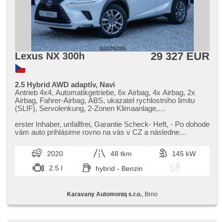
29 327 EUR
Lexus NX 300h
2.5 Hybrid AWD adaptív, Navi
Antrieb 4x4, Automatikgetriebe, 6x Airbag, 4x Airbag, 2x
Airbag, Fahrer-Airbag, ABS, ukazatel rychlostního limitu
(SLIF), Servolenkung, 2-Zonen Klimaanlage,
Klimaautomatik, Adaptive Geschwindigkeitsregelung, LED
adaptivní světlomety, Bordcomputer, volba jízdního režimu,
erster Inhaber,​ unfallfrei,​ Garantie Scheck​- Heft,​ ​- Po dohode
elektronická ruční brzda, parkovací senzory přední,
vám auto prihlásime rovno na vás v CZ a následne
parkovací senzory zadní, Fahrkamera, bezklíčové
dovezieme až k vám...
startování, bezklíčové odemykání, Lichtsensor,
2020
48 tkm
145 kW
Scheibenwischersensor, Multifunktionslenkrad, řazení pádly
pod volantem, hands free, Bluetooth, El. Seitenscheiben, El.
2.5 l
hybrid - Benzin
Spiegel, starten per Taste, Wegfahrsperre,
Zentralverriegelung mit Funkfernbedienung,
Zentralverriegelung, beheizte Sitze, Reifendrucksensor,
Karavany Automoniq s.r.o.
, Brno
Heck LED Leuchte, autom. Aktivation der Warnflutlicht,
Start-Stop System, Autoradio, digitální příjem rádia (DAB),
zatmavená zadní skla, digitální přístrojová deska