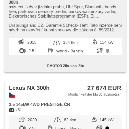
300h
asistent jízdy v jízdním pruhu, Uhr Spur, Bluetooth, hands
free, parkovací senzory přední, parkovací senzory zadní,
Elektronisches Stabilitätsprogramm (ESP), El.
Seitenscheiben, El. Vorderscheiben, El. einstellbare Sitze,
El. Spiegel, USB, isofix, Fahrkamera, Klimaautomatik,
Ursprungsland CZ,​ Garantie Scheck​- Heft,​ Tato inzerce není
řazení pádly pod volantem, Navigation, beheizte Spiegel,
návrh na uzavření kupní smlouvy dle zákona č. 89/2012
beheizte Sitze, zatmavená zadní skla, Vorderlichter LED,
Sb.,​ občanský zák...
täglich Leuchten, Nebelscheinwerfer, Lederpolsterung,
2015
184 tkm
114 kW
Ledersitze, Adaptive Geschwindigkeitsregelung,
Multifunktionslenkrad, Servolenkung, Reifendrucksensor,
2.5 l
hybrid - Benzin
beheizte Lenkrad, El. Klappspiegel, asistent rozjezdu do
kopce (HSA), bezklíčové startování, starten per Taste,
bezklíčové odemykání, elektronická ruční brzda, asistent
T-MOTOR Zlín s.r.o
, Zlín
změny jízdního pruhu, přední pohon, Automatikgetriebe
27 674 EUR
Lexus NX 300h
Möglichkeit der MwSt. abzusetzen
2.5 145kW 4WD PRESTIGE ČR
x31
2020
82 tkm
145 kW
2.5 l
hybrid - Benzin