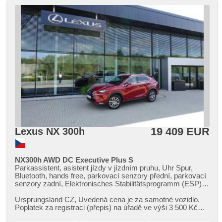
19 409 EUR
Lexus NX 300h
NX300h AWD DC Executive Plus S
Parkassistent, asistent jízdy v jízdním pruhu, Uhr Spur,
Bluetooth, hands free, parkovací senzory přední, parkovací
senzory zadní, Elektronisches Stabilitätsprogramm (ESP),
El. Seitenscheiben, El. Vorderscheiben, El. Spiegel, USB,
isofix, Fahrkamera, 2-Zonen Klimaanlage, Klimaautomatik,
Ursprungsland CZ,​ Uvedená cena je za samotné vozidlo.
Navigation, beheizte Spiegel, beheizte Sitze, zatmavená
Poplatek za registraci (přepis) na úřadě ve výši 3 500 Kč
zadní skla, Vorderlichter LED, täglich Leuchten,
hradí kupující. Ve...