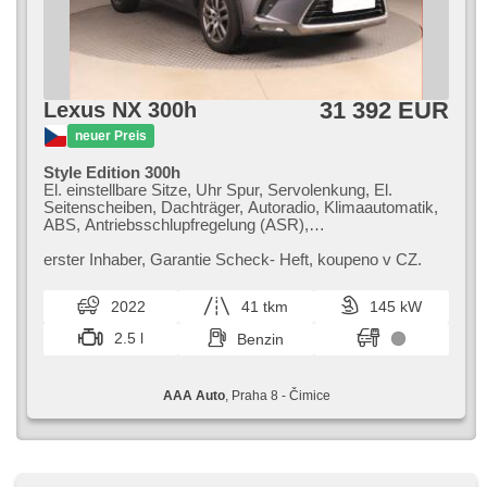
31 392 EUR
Lexus NX 300h
neuer Preis
Style Edition 300h
El. einstellbare Sitze, Uhr Spur, Servolenkung, El.
Seitenscheiben, Dachträger, Autoradio, Klimaautomatik,
ABS, Antriebsschlupfregelung (ASR),
Zentralverriegelung, Bordcomputer, El. Klappspiegel,
Elektronisches Stabilitätsprogramm (ESP),
erster Inhaber,​ Garantie Scheck​- Heft,​ koupeno v CZ.
Nebelscheinwerfer, beheizte Sitze, Ledersitze,
Scheibenwischersensor, starten per Taste,
2022
41 tkm
145 kW
Reifendrucksensor, USB, Automatikgetriebe, Antrieb 4x4
2.5 l
Benzin
AAA Auto
, Praha 8 - Čimice