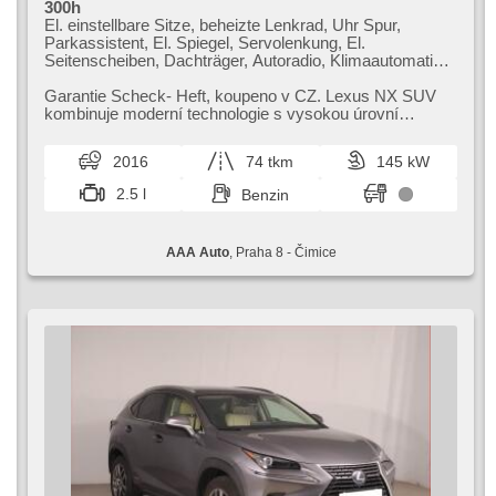
300h
El. einstellbare Sitze, beheizte Lenkrad, Uhr Spur,
Parkassistent, El. Spiegel, Servolenkung, El.
Seitenscheiben, Dachträger, Autoradio, Klimaautomatik,
ABS, Antriebsschlupfregelung (ASR),
Zentralverriegelung, Bordcomputer, El. Klappspiegel,
Garantie Scheck​- Heft,​ koupeno v CZ. Lexus NX SUV
Elektronisches Stabilitätsprogramm (ESP),
kombinuje moderní technologie s vysokou úrovní
Nebelscheinwerfer, beheizte Sitze, head-up display,
komfortu. Elegantní design a boha...
Ledersitze, Scheibenwischersensor, starten per Taste,
2016
74 tkm
145 kW
Reifendrucksensor, USB, Automatikgetriebe, Antrieb 4x4
2.5 l
Benzin
AAA Auto
, Praha 8 - Čimice