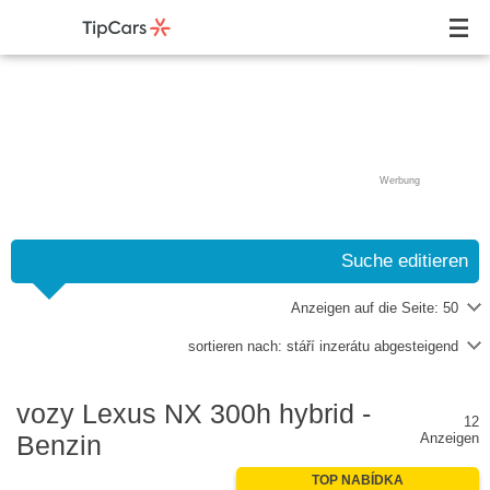
Werbung
Suche editieren
Anzeigen auf die Seite:
50
sortieren nach:
stáří inzerátu abgesteigend
vozy Lexus NX 300h hybrid -
12
Benzin
Anzeigen
TOP NABÍDKA