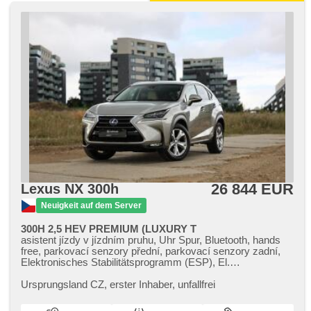
26 844 EUR
Lexus NX 300h
Neuigkeit auf dem Server
300H 2,5 HEV PREMIUM (LUXURY T
asistent jízdy v jízdním pruhu, Uhr Spur, Bluetooth, hands
free, parkovací senzory přední, parkovací senzory zadní,
Elektronisches Stabilitätsprogramm (ESP), El.
Seitenscheiben, El. Vorderscheiben, El. einstellbare Sitze,
El. Spiegel, USB, head-up display, isofix, Fahrkamera, 2-
Ursprungsland CZ,​ erster Inhaber,​ unfallfrei
Zonen Klimaanlage, Klimaautomatik, řazení pádly pod
volantem, Navigation, beheizte Spiegel, beheizte Sitze,