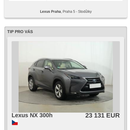
Brems-Assistent, asistent rozjezdu do kopce (HSA), El.
einstellbare Sitze, Android Auto, Apple CarPlay,
Lexus Praha
, Praha 5 - Stodůlky
Überwachung der Ermüdung des Fahrers, bezklíčové
startování, starten per Taste, bezklíčové odemykání,
elektronická ruční brzda, zadní loketní opěrka, LED denní
svícení, Antrieb 4x4, Automatikgetriebe
TIP PRO VÁS
23 131 EUR
Lexus NX 300h