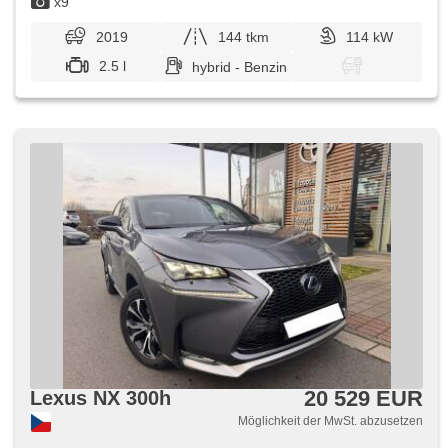
x9
2019
144 tkm
114 kW
2.5 l
hybrid - Benzin
20 529 EUR
Lexus NX 300h
Möglichkeit der MwSt. abzusetzen