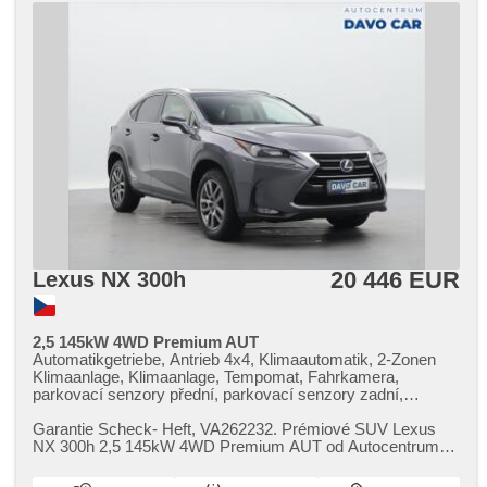
20 446 EUR
Lexus NX 300h
2,5 145kW 4WD Premium AUT
Automatikgetriebe, Antrieb 4x4, Klimaautomatik, 2-Zonen
Klimaanlage, Klimaanlage, Tempomat, Fahrkamera,
parkovací senzory přední, parkovací senzory zadní,
Parkassistent, LED adaptivní světlomety, Vorderlichter LED,
Heck LED Leuchte, LED denní svícení, automatické
Garantie Scheck​- Heft,​ VA262232. Prémiové SUV Lexus
přepínání dálkových světel, täglich Leuchten, autom.
NX 300h 2,​5 145kW 4WD Premium AUT od Autocentrum
Aktivation der Warnflutlicht, Scheinwerferwaschanlagen,
DAVO CAR s.r.o. okouzlí svým ...
Nebelscheinwerfer, Reifendrucksensor, beheizte Sitze, El.