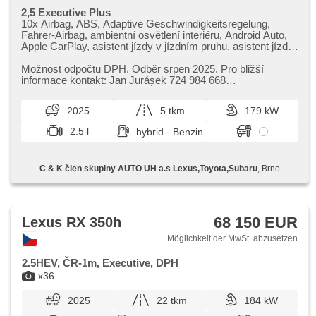
2,5 Executive Plus
10x Airbag, ABS, Adaptive Geschwindigkeitsregelung,
Fahrer-Airbag, ambientní osvětlení interiéru, Android Auto,
Apple CarPlay, asistent jízdy v jízdním pruhu, asistent jízdy
v koloně, asistent rozjezdu do kopce (HSA), asistent změny
jízdního pruhu, autom. Aktivation der Warnflutlicht,
Možnost odpočtu DPH. Odběr srpen 2025. Pro bližší
Klimaautomatik, Automatikgetriebe, autom. einstellbares
informace kontakt: Jan Jurásek 724 984 668
Lenkrad, automatisch im Berg bremsen , automatické
jan.jurasek@lexus​-brno.cz Údaje ob...
přepínání dálkových světel, samostmívací zrcátka,
2025
5 tkm
179 kW
Autoradio, bezdrátová nabíječka mobilních telefonů,
bezklíčové odemykání, Bluetooth, Brems-Assistent,
2.5 l
hybrid - Benzin
Zentralverriegelung mit Funkfernbedienung,
Zentralverriegelung, Beifahrerairbagdeaktivierung, Teilbare
Rücksitzbank, täglich Leuchten, digitální příjem rádia (DAB),
C & K člen skupiny AUTO UH a.s Lexus,Toyota,Subaru
, Brno
digitální přístrojová deska, digitální přístrojový štít, dotykové
ovládání palubního počítače, El. Seitenscheiben, El.
Vorderscheiben, El. einstellbare Sitze, El. Klappspiegel, El.
Anlasser, El. Deckel des Kofferraums, elektronická ruční
brzda, hands free, hlasové ovládání palubního počítače, Uhr
68 150 EUR
Lexus RX 350h
Spur, Blind Spot Anzeige, Wegfahrsperre, isofix,
Klimaanlage, Ledersitze, Lederpolsterung, Alufelgen,
Möglichkeit der MwSt. abzusetzen
Nebelscheinwerfer, Multifunktionslenkrad, Lenkrad
einstellbar, Schaltflutlicht, Notbremsung (PEBS),
2.5HEV, ČR-1m, Executive, DPH
Scheinwerferwaschanlagen, Bordcomputer, Fahrkamera,
x36
parkovací senzory přední, parkovací senzory zadní, Antrieb
4x4, Servolenkung, Antriebsschlupfregelung (ASR),
2025
22 tkm
184 kW
Vorderlichter LED, řazení pádly pod volantem, Navigation,