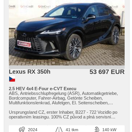
Airbag, Lederpolsterung, Parkassistent, Uhr Spur,
Vorderlichter LED, täglich Leuchten, 2-Zonen Klimaanlage,
Fahrkamera, Bluetooth, Notbremsung (PEBS), odvětrávaná
sedadla, isofix, samostmívací zrcátka, parkovací senzory
zadní, bezklíčové startování, bezklíčové odemykání
53 697 EUR
Lexus RX 350h
2.5 HEV 4x4 E-Four e-CVT Execu
ABS, Antriebsschlupfregelung (ASR), Automatikgetriebe,
Bordcomputer, Fahrer-Airbag, Getönte Scheiben,
Multifunktionslenkrad, Alufelgen, El. Seitenscheiben,
Heckscheibenwischer, Klimaautomatik, Längssitzvorschub,
Ausziehbare Kopflehnen, Positionssitze, Autoradio,
Ursprungsland CZ,​ erster Inhaber,​ B227 ​- 722 Vozidlo po
Ledersitze, Teilbare Rücksitzbank, El. Spiegel, beheizte
operativním leasingu. 100% CZ původ a plná servisní
Spiegel, Servolenkung, beheizte Sitze, USB, Tempomat,
historie. Možnost odpo...
Wegfahrsperre, Zentralverriegelung,
2024
41 tkm
140 kW
Scheibenwischersensor, Lichtsensor, höheneinstellbare