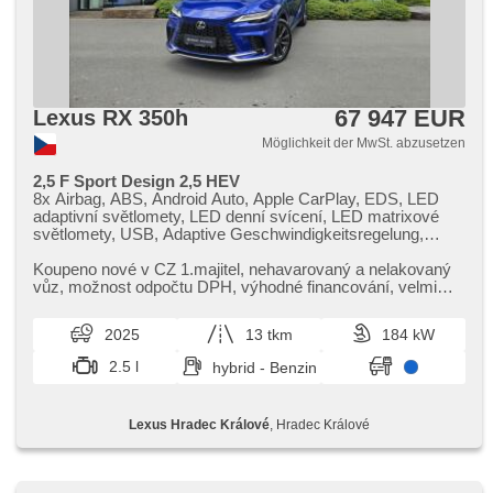
67 947 EUR
Lexus RX 350h
Möglichkeit der MwSt. abzusetzen
2,5 F Sport Design 2,5 HEV
8x Airbag, ABS, Android Auto, Apple CarPlay, EDS, LED
adaptivní světlomety, LED denní svícení, LED matrixové
světlomety, USB, Adaptive Geschwindigkeitsregelung,
Fahrer-Airbag, aktivní kapota, Alarmanlage, ambientní
osvětlení interiéru, asistent jízdy v jízdním pruhu, asistent
Koupeno nové v CZ 1.majitel,​ nehavarovaný a nelakovaný
jízdy v koloně, asistent rozjezdu do kopce (HSA), autom.
vůz,​ možnost odpočtu DPH,​ výhodné financování,​ velmi
Aktivation der Warnflutlicht, Klimaautomatik,
pěkný stav i vzhled v...
Automatikgetriebe, autom. einstellbares Lenkrad,
2025
13 tkm
184 kW
samostmívací zrcátka, automatické přepínání dálkových
světel, Autoradio, bezdrátová nabíječka mobilních telefonů,
2.5 l
hybrid - Benzin
bezklíčové odemykání, Bluetooth, Zentralverriegelung mit
Funkfernbedienung, Zentralverriegelung,
Beifahrerairbagdeaktivierung, täglich Leuchten, digitální
Lexus Hradec Králové
, Hradec Králové
příjem rádia (DAB), digitální přístrojová deska, digitální
přístrojový štít, 2-Zonen Klimaanlage, Teilbare
Rücksitzbank, El. Seitenscheiben, El. Vorderscheiben, El.
einstellbare Sitze, El. Klappspiegel, El. Deckel des