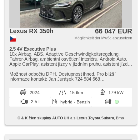
66 047 EUR
Lexus RX 350h
Möglichkeit der MwSt. abzusetzen
2.5 4V Executive Plus
10x Airbag, ABS, Adaptive Geschwindigkeitsregelung,
Fahrer-Airbag, ambientní osvětlení interiéru, Android Auto,
Apple CarPlay, asistent jízdy v jízdním pruhu, asistent jízdy
v koloně, asistent rozjezdu do kopce (HSA), asistent změny
jízdního pruhu, autom. Aktivation der Warnflutlicht,
Možnost odpočtu DPH. Dostupnost ihned. Pro bližší
Klimaautomatik, Automatikgetriebe, autom. einstellbares
informace kontakt: Jan Jurásek 724 984 668
Lenkrad, automatisch im Berg bremsen , automatické
jan.jurasek@lexus​-brno.cz Údaje ob...
přepínání dálkových světel, samostmívací zrcátka,
2024
15 tkm
179 kW
Autoradio, bezdrátová nabíječka mobilních telefonů,
bezklíčové odemykání, Bluetooth, Brems-Assistent,
2.5 l
hybrid - Benzin
Zentralverriegelung mit Funkfernbedienung,
Zentralverriegelung, Beifahrerairbagdeaktivierung, Teilbare
Rücksitzbank, täglich Leuchten, digitální příjem rádia (DAB),
C & K člen skupiny AUTO UH a.s Lexus,Toyota,Subaru
, Brno
digitální přístrojová deska, digitální přístrojový štít, dotykové
ovládání palubního počítače, El. Seitenscheiben, El.
Vorderscheiben, El. einstellbare Sitze, El. Klappspiegel, El.
Anlasser, El. Deckel des Kofferraums, elektronická ruční
brzda, hands free, hlasové ovládání palubního počítače, Uhr