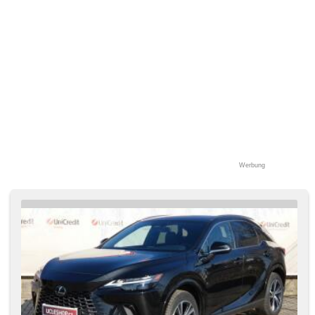
zadní, bezklíčové startování, bezklíčové odemykání
Werbung