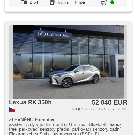
Scheibenwischersensor, Lichtsensor, Reifendrucksensor,
2.5 l
hybrid - Benzin
Überwachung der Ermüdung des Fahrers, Elektronisches
Stabilitätsprogramm (ESP), starten per Taste, Tempomat,
USB, Außenthermometer, volba jízdního režimu, beheizte
Sitze, beheizte Spiegel, beheizte Lenkrad, zadní loketní
opěrka, Heckscheibenwischer, Heck LED Leuchte, Garantie
52 040 EUR
Lexus RX 350h
Möglichkeit der MwSt. abzusetzen
ZLEVNĚNO Executive
asistent jízdy v jízdním pruhu, Uhr Spur, Bluetooth, hands
free, parkovací senzory přední, parkovací senzory zadní,
Elektronisches Stabilitätsprogramm (ESP), El.