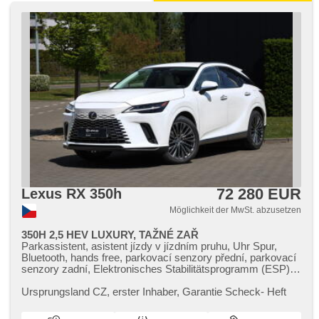
72 280 EUR
Lexus RX 350h
Möglichkeit der MwSt. abzusetzen
350H 2,5 HEV LUXURY, TAŽNÉ ZAŘ
Parkassistent, asistent jízdy v jízdním pruhu, Uhr Spur,
Bluetooth, hands free, parkovací senzory přední, parkovací
senzory zadní, Elektronisches Stabilitätsprogramm (ESP),
El. Seitenscheiben, El. Vorderscheiben, El. Spiegel, USB,
head-up display, isofix, Fahrkamera, řazení pádly pod
Ursprungsland CZ,​ erster Inhaber,​ Garantie Scheck​- Heft
volantem, Navigation, beheizte Spiegel, beheizte Sitze,
vyhřívaná zadní sedadla, zatmavená zadní skla, adaptivní