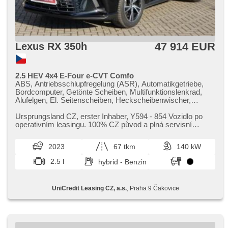
47 914 EUR
Lexus RX 350h
2.5 HEV 4x4 E-Four e-CVT Comfo
ABS, Antriebsschlupfregelung (ASR), Automatikgetriebe,
Bordcomputer, Getönte Scheiben, Multifunktionslenkrad,
Alufelgen, El. Seitenscheiben, Heckscheibenwischer,
Klimaautomatik, Längssitzvorschub, Ausziehbare
Kopflehnen, Positionssitze, Autoradio, Ledersitze, Teilbare
Ursprungsland CZ,​ erster Inhaber,​ Y594 ​- 854 Vozidlo po
Rücksitzbank, El. Spiegel, beheizte Spiegel,
operativním leasingu. 100% CZ původ a plná servisní
Scheinwerferwaschanlagen, Servolenkung, beheizte Sitze,
historie. Možnost odpo...
USB, Wegfahrsperre, Zentralverriegelung,
2023
67 tkm
140 kW
Scheibenwischersensor, Lichtsensor, höheneinstellbare
Fahrersitz, Dachträger, El. einstellbare Sitze, Lenkrad
2.5 l
hybrid - Benzin
einstellbar, Antrieb 4x4, Nebelscheinwerfer,
höheneinstellbare Sitze, Zentralverriegelung mit
Funkfernbedienung, Navigation, El. Klappspiegel, El. Deckel
UniCredit Leasing CZ, a.s.
, Praha 9 Čakovice
des Kofferraums, autom. Aktivation der Warnflutlicht,
Elektronisches Stabilitätsprogramm (ESP), autom.
einstellbares Lenkrad, Beifahrerairbagdeaktivierung,
automatisch im Berg bremsen , Reifendrucksensor,
Adaptive Geschwindigkeitsregelung, starten per Taste, 10x