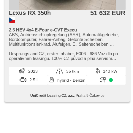
51 632 EUR
Lexus RX 350h
2.5 HEV 4x4 E-Four e-CVT Execu
ABS, Antriebsschlupfregelung (ASR), Automatikgetriebe,
Bordcomputer, Fahrer-Airbag, Getönte Scheiben,
Multifunktionslenkrad, Alufelgen, El. Seitenscheiben,
Klimaautomatik, Längssitzvorschub, Ausziehbare
Kopflehnen, Positionssitze, Autoradio, Teilbare
Ursprungsland CZ,​ erster Inhaber,​ F006 ​- 686 Vozidlo po
Rücksitzbank, El. Spiegel, beheizte Spiegel, Servolenkung,
operativním leasingu. 100% CZ původ a plná servisní
beheizte Sitze, USB, Wegfahrsperre, Zentralverriegelung,
historie. Možnost odpo...
Scheibenwischersensor, Lichtsensor, höheneinstellbare
2023
35 tkm
140 kW
Fahrersitz, Dachträger, El. einstellbare Sitze, Lenkrad
einstellbar, Antrieb 4x4, Nebelscheinwerfer,
2.5 l
hybrid - Benzin
höheneinstellbare Sitze, Zentralverriegelung mit
Funkfernbedienung, 6x Airbag, Navigation, El. Klappspiegel,
El. Deckel des Kofferraums, 4-Zonen Klimaanlage,
UniCredit Leasing CZ, a.s.
, Praha 9 Čakovice
Elektronisches Stabilitätsprogramm (ESP), beheizte
Lenkrad, Beifahrerairbagdeaktivierung, automatisch im Berg
bremsen , Reifendrucksensor, Adaptive
Geschwindigkeitsregelung, starten per Taste, Uhr Spur,
Blind Spot Anzeige, Vorderlichter LED, täglich Leuchten,
hands free, Start-Stop System, Fahrkamera, Bluetooth,
Notbremsung (PEBS), bezdrátová nabíječka mobilních
telefonů, isofix, samostmívací zrcátka, parkovací senzory