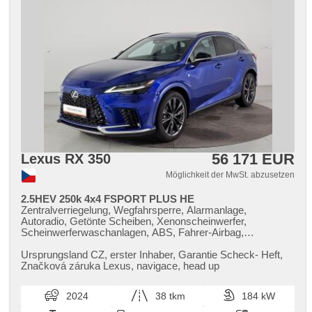
56 171 EUR
Lexus RX 350
Möglichkeit der MwSt. abzusetzen
2.5HEV 250k 4x4 FSPORT PLUS HE
Zentralverriegelung, Wegfahrsperre, Alarmanlage,
Autoradio, Getönte Scheiben, Xenonscheinwerfer,
Scheinwerferwaschanlagen, ABS, Fahrer-Airbag,
Servolenkung, El. Seitenscheiben, Bordcomputer,
Ledersitze, Lederpolsterung, beheizte Sitze,
Ursprungsland CZ,​ erster Inhaber,​ Garantie Scheck​- Heft,​
Klimaautomatik, Klimaanlage, Navigation, hands free,
Značková záruka Lexus,​ navigace,​ head up
Elektronisches Stabilitätsprogramm (ESP), Antrieb 4x4,
Zentralverriegelung mit Funkfernbedienung,
2024
38 tkm
184 kW
Antriebsschlupfregelung (ASR), parkovací senzory přední,
parkovací senzory zadní, Tempomat, Lenkrad einstellbar,