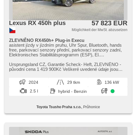
ovládání palubního počítače, digitální příjem rádia (DAB),
LED adaptivní světlomety, autom. Aktivation der
Warnflutlicht, ukazatel rychlostního limitu (SLIF),
Schlossverblendung, digitální přístrojová deska,
57 823 EUR
Lexus RX 450h plus
samostmívací zrcátka
Möglichkeit der MwSt. abzusetzen
ZLEVNĚNO RX450h+ Plug-in Execu
asistent jízdy v jízdním pruhu, Uhr Spur, Bluetooth, hands
free, parkovací senzory přední, parkovací senzory zadní,
Elektronisches Stabilitätsprogramm (ESP), El.
Seitenscheiben, El. Vorderscheiben, USB, head-up display,
isofix, 2-Zonen Klimaanlage, Klimaautomatik, Navigation,
Ursprungsland CZ,​ Garantie Scheck​- Heft,​ ZLEVNĚNO ​-
beheizte Spiegel, beheizte Sitze, Nebelscheinwerfer,
původní cena 1 419 900Kč Veškeré uvedené údaje jsou
Lederpolsterung, Ledersitze, Adaptive
pouze informativního chara...
Geschwindigkeitsregelung, Multifunktionslenkrad,
2024
29 tkm
136 kW
Servolenkung, Reifendrucksensor, beheizte Lenkrad, El.
Klappspiegel, El. Spiegel, paměť nastavení sedadla řidiče,
2.5 l
hybrid - Benzin
Scheinwerferwaschanlagen, Brems-Assistent, El.
einstellbare Sitze, Android Auto, Apple CarPlay, bezklíčové
startování, starten per Taste, bezklíčové odemykání,
Toyota Tsusho Praha s.r.o.
, Průhonice
elektronická ruční brzda, 360° monitorovací systém (AVM),
Notbremsung (PEBS), zadní loketní opěrka, LED denní
svícení, Antrieb 4x4, Automatikgetriebe