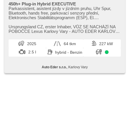
450h+ Plug-in Hybrid EXECUTIVE
Parkassistent, asistent jízdy v jízdním pruhu, Uhr Spur,
Bluetooth, hands free, parkovací senzory přední,
Elektronisches Stabilitätsprogramm (ESP), El.
Seitenscheiben, El. Vorderscheiben, El. einstellbare Sitze,
El. Spiegel, USB, head-up display, isofix, Fahrkamera, 2-
Ursprungsland CZ,​ erster Inhaber,​ VŮZ SE NACHÁZÍ NA
Zonen Klimaanlage, Klimaautomatik, Navigation, ukazatel
POBOČCE Lexus Karlovy Vary ​- AUTO EDER KARLOVY
rychlostního limitu (SLIF), beheizte Spiegel, beheizte Sitze,
VARY kontakt na prodejce: Ondře...
Vorderlichter LED, täglich Leuchten, Nebelscheinwerfer,
2025
64 tkm
227 kW
Lederpolsterung, Ledersitze, Adaptive
Geschwindigkeitsregelung, Reifendrucksensor, odvětrávaná
2.5 l
hybrid - Benzin
sedadla, beheizte Lenkrad, Heck LED Leuchte, El.
Klappspiegel, paměť nastavení sedadla řidiče, Android Auto,
Apple CarPlay, bezklíčové odemykání, Notbremsung
Auto Eder s.r.o.
, Karlovy Vary
(PEBS), 360° monitorovací systém (AVM), zadní loketní
opěrka, asistent změny jízdního pruhu, LED denní svícení,
asistent jízdy v koloně, Antrieb 4x4, Automatikgetriebe