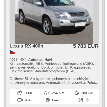
Fahrkamera, parkovací senzory přední, parkovací senzory
zadní, erfüllt 'EURO VI', Antrieb 4x4, Positionssitze,
Servolenkung, Vorderlichter LED, Scheibenwischersensor,
Lichtsensor, Reifendrucksensor, Sportfahrgestell,
Sportsitze, Tempomat, ventilovaná zadní sedadla,
Innenthermometer, volba jízdního režimu, beheizte Sitze,
vyhřívaná zadní sedadla, beheizte Lenkrad, Garantie, řazení
pádly pod volantem
5 783 EUR
Lexus RX 400h
400 h, 4X4, Automat, Navi
Klimaautomatik, ABS, Antriebsschlupfregelung (ASR),
Zentralverriegelung, Bordcomputer, El. Klappspiegel,
Elektronisches Stabilitätsprogramm (ESP),
Nebelscheinwerfer, beheizte Sitze,
Scheibenwischersensor, Anhängerkupplung,
Oblíbené SUV s hybridním pohonem a spolehlivým
Xenonscheinwerfer, 6x Airbag, Alarmanlage, El.
benzínovým motorem. Automatická převodovka. Pohon
einstellbare Sitze, Parkassistent, El. Spiegel,
4x4. Velmi bohatá výbava. Dlouhá platnost STK.
Servolenkung, El. Seitenscheiben, Dachträger,
2008
254 tkm
200 kW
Dachscheibe, Autoradio, Automatikgetriebe, Antrieb 4x4
3.3 l
Benzin