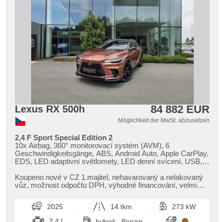
beheizte Spiegel, beheizte Frontscheibe, beheizte Lenkrad,
Ausziehbare Kopflehnen, höheneinstellbare Sitze,
höheneinstellbare Fahrersitz, řazení pádly pod volantem
84 882 EUR
Lexus RX 500h
Möglichkeit der MwSt. abzusetzen
2,4 F Sport Special Edition 2
10x Airbag, 360° monitorovací systém (AVM), 6
Geschwindigkeitsgänge, ABS, Android Auto, Apple CarPlay,
EDS, LED adaptivní světlomety, LED denní svícení, USB,
adaptivní regulace podvozku, Adaptive
Geschwindigkeitsregelung, Fahrer-Airbag, Alarmanlage,
Koupeno nové v CZ 1.majitel,​ nehavarovaný a nelakovaný
ambientní osvětlení interiéru, asistent jízdy v jízdním pruhu,
vůz,​ možnost odpočtu DPH,​ výhodné financování,​ velmi
asistent jízdy v koloně, asistent rozjezdu do kopce (HSA),
pěkný stav i vzhled v...
autom. Aktivation der Warnflutlicht, Klimaautomatik,
2025
14 tkm
273 kW
Automatikgetriebe, autom. einstellbares Lenkrad,
automatikparken, automatické přepínání dálkových světel,
2.4 l
hybrid - Benzin