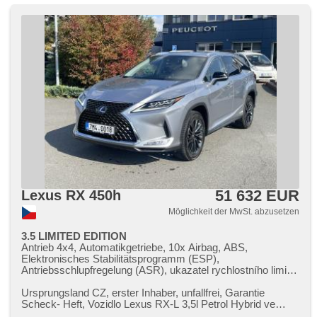
51 632 EUR
Lexus RX 450h
Möglichkeit der MwSt. abzusetzen
3.5 LIMITED EDITION
Antrieb 4x4, Automatikgetriebe, 10x Airbag, ABS,
Elektronisches Stabilitätsprogramm (ESP),
Antriebsschlupfregelung (ASR), ukazatel rychlostního limitu
(SLIF), Uhr Spur, Blind Spot Anzeige, asistent jízdy v
jízdním pruhu, Servolenkung, třízónová klimatizace,
Ursprungsland CZ,​ erster Inhaber,​ unfallfrei,​ Garantie
Klimaautomatik, Adaptive Geschwindigkeitsregelung, LED
Scheck​- Heft,​ Vozidlo Lexus RX​-L 3,​5l Petrol Hybrid ve
adaptivní světlomety, Schaltflutlicht, LED denní svícení,
výbavě LIMITED EDITI...