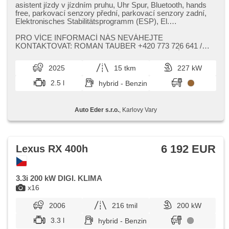
asistent jízdy v jízdním pruhu, Uhr Spur, Bluetooth, hands
free, parkovací senzory přední, parkovací senzory zadní,
Elektronisches Stabilitätsprogramm (ESP), El.
Seitenscheiben, El. Vorderscheiben, El. einstellbare Sitze,
El. Spiegel, USB, isofix, Fahrkamera, Klimaautomatik,
PRO VÍCE INFORMACÍ NÁS NEVÁHEJTE
řazení pádly pod volantem, Navigation, ukazatel
KONTAKTOVAT: ROMAN TAUBER ​+420 773 726 641 /
rychlostního limitu (SLIF), beheizte Spiegel, beheizte Sitze,
roman.tauber@autoeder.cz EVA BARTYZALOVÁ ​+420
zatmavená zadní skla, Vorderlichter LED, täglich Leuchten,
774...
2025
15 tkm
227 kW
Nebelscheinwerfer, Lederpolsterung, Ledersitze, Adaptive
Geschwindigkeitsregelung, Multifunktionslenkrad,
2.5 l
hybrid - Benzin
Servolenkung, Reifendrucksensor, beheizte Lenkrad, Heck
LED Leuchte, El. Klappspiegel, Scheinwerferwaschanlagen,
asistent rozjezdu do kopce (HSA), Android Auto, Apple
Auto Eder s.r.o.
, Karlovy Vary
CarPlay, Überwachung der Ermüdung des Fahrers,
bezklíčové startování, starten per Taste, bezklíčové
odemykání, Notbremsung (PEBS), elektronická ruční brzda,
zadní loketní opěrka, asistent změny jízdního pruhu, LED
denní svícení, Antrieb 4x4, Automatikgetriebe
6 192 EUR
Lexus RX 400h
3.3i 200 kW DIGI. KLIMA
x16
2006
216 tmil
200 kW
3.3 l
hybrid - Benzin