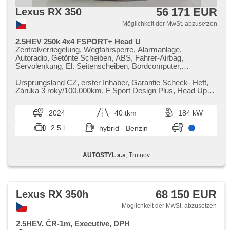
56 171 EUR
Lexus RX 350
Möglichkeit der MwSt. abzusetzen
2.5HEV 250k 4x4 FSPORT+ Head U
Zentralverriegelung, Wegfahrsperre, Alarmanlage,
Autoradio, Getönte Scheiben, ABS, Fahrer-Airbag,
Servolenkung, El. Seitenscheiben, Bordcomputer,
Ledersitze, Lederpolsterung, beheizte Sitze,
Klimaautomatik, Klimaanlage, Navigation, hands free,
Ursprungsland CZ,​ erster Inhaber,​ Garantie Scheck​- Heft,​
Elektronisches Stabilitätsprogramm (ESP), Antrieb 4x4,
Záruka 3 roky/100.000km,​ F Sport Design Plus,​ Head Up
Zentralverriegelung mit Funkfernbedienung,
display
Antriebsschlupfregelung (ASR), parkovací senzory přední,
2024
40 tkm
184 kW
parkovací senzory zadní, Tempomat, Lenkrad einstellbar,
Scheibenwischersensor, Multifunktionslenkrad, beheizte
2.5 l
hybrid - Benzin
Frontscheibe, Lichtsensor, bezklíčové odemykání,
Reifendrucksensor, isofix, zadní loketní opěrka, malý
kožený paket, Teilbare Rücksitzbank, starten per Taste,
AUTOSTYL a.s
, Trutnov
Adaptive Geschwindigkeitsregelung, automatisch im Berg
bremsen , asistent rozjezdu do kopce (HSA), El.
Klappspiegel, El. einstellbare Sitze, zatmavená zadní skla,
Bluetooth, Uhr Spur, Blind Spot Anzeige, Fahrkamera, USB,
beheizte Lenkrad, 360° monitorovací systém (AVM),
68 150 EUR
Lexus RX 350h
automatické přepínání dálkových světel, Alufelgen, täglich
Leuchten, LED denní svícení, digitální přístrojový štít, volba
Möglichkeit der MwSt. abzusetzen
jízdního režimu, hlasové ovládání palubního počítače, head-
up display, ambientní osvětlení interiéru, bezdrátová
2.5HEV, ČR-1m, Executive, DPH