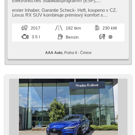
Elektronisches Stabilitätsprogramm (ESP),
Nebelscheinwerfer, beheizte Sitze, Ledersitze,
Scheibenwischersensor, Reifendrucksensor, USB, El.
erster Inhaber,​ Garantie Scheck​- Heft,​ koupeno v CZ.
einstellbare Sitze, Uhr Spur, El. Spiegel, Servolenkung,
Lexus RX SUV kombinuje prémiový komfort s
El. Seitenscheiben, Dachträger, Dachscheibe, Autoradio,
moderními bezpečnostními technologi...
Automatikgetriebe, Antrieb 4x4
2017
182 tkm
230 kW
3.5 l
Benzin
AAA Auto
, Praha 8 - Čimice