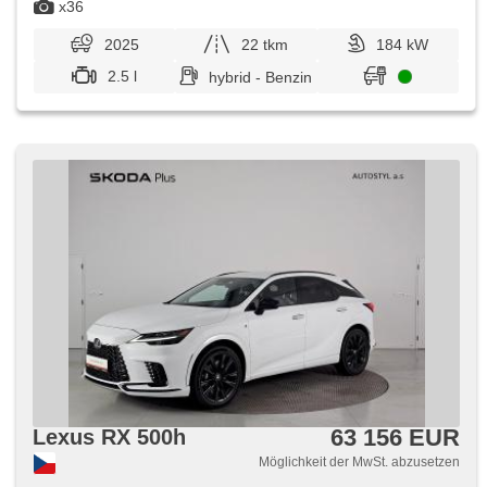
nabíječka mobilních telefonů, Automatikgetriebe
x36
2025
22 tkm
184 kW
2.5 l
hybrid - Benzin
63 156 EUR
Lexus RX 500h
Möglichkeit der MwSt. abzusetzen