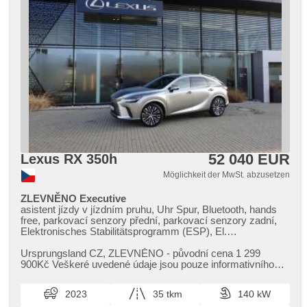
52 040 EUR
Lexus RX 350h
Möglichkeit der MwSt. abzusetzen
ZLEVNĚNO Executive
asistent jízdy v jízdním pruhu, Uhr Spur, Bluetooth, hands
free, parkovací senzory přední, parkovací senzory zadní,
Elektronisches Stabilitätsprogramm (ESP), El.
Seitenscheiben, El. Vorderscheiben, El. Spiegel, USB, isofix,
Fahrkamera, řazení pádly pod volantem, Navigation,
Ursprungsland CZ,​ ZLEVNĚNO ​- původní cena 1 299
beheizte Spiegel, beheizte Sitze, zatmavená zadní skla,
900Kč Veškeré uvedené údaje jsou pouze informativního
Vorderlichter LED, täglich Leuchten, Nebelscheinwerfer,
charakteru a v některých pří...
Lederpolsterung, Ledersitze, Adaptive
2023
35 tkm
140 kW
Geschwindigkeitsregelung, Multifunktionslenkrad,