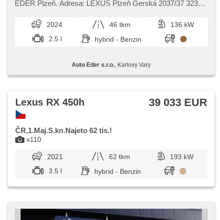
EDER Plzeň. Adresa: LEXUS Plzeň Gerská 2037/37 32300
Plzeň ​- Bolevec Kontak...
2024
46 tkm
136 kW
2.5 l
hybrid - Benzin
Auto Eder s.r.o.
, Karlovy Vary
39 033 EUR
Lexus RX 450h
ČR,1.Maj.S.kn.Najeto 62 tis.!
x110
2021
62 tkm
193 kW
3.5 l
hybrid - Benzin