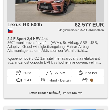
62 577 EUR
Lexus RX 500h
Möglichkeit der MwSt. abzusetzen
2,4 F Sport 2,4 HEV 4×4
360° monitorovací systém (AVM), 8x Airbag, ABS, USB,
Adaptive Geschwindigkeitsregelung, Fahrer-Airbag,
Alarmanlage, autom. Aktivation der Warnflutlicht,
Klimaautomatik, Automatikgetriebe, autom. einstellbares
Lenkrad, autom. Sperrdiferential, automatisch im Berg
Koupeno nové v CZ 1.majitel,​ nehavarovaný a nelakovaný
bremsen , samostmívací zrcátka, automatikparken,
vůz,​ možnost odpočtu DPH,​ výhodné financování,​ velmi
Autoradio, bezdrátová nabíječka mobilních telefonů,
pěkný stav i vzhled v...
bezklíčové odemykání, Bluetooth, Brems-Assistent,
2023
27 tkm
273 kW
Zentralverriegelung mit Funkfernbedienung,
Zentralverriegelung, Beifahrerairbagdeaktivierung, täglich
2.4 l
hybrid - Benzin
Leuchten, Teilbare Rücksitzbank, El. Seitenscheiben, El.
Vorderscheiben, El. einstellbare Sitze, El. Klappspiegel, El.
Deckel des Kofferraums, El. Spiegel, hands free, head-up
Lexus Hradec Králové
, Hradec Králové
display, Uhr Spur, Blind Spot Anzeige, Wegfahrsperre, isofix,
Klimaanlage, Klimaablage, Ledersitze, Lederpolsterung,
Alufelgen, Nebelscheinwerfer, Multifunktionslenkrad,
Lenkrad einstellbar, Notbremsung (PEBS), odvětrávaná
sedadla, Scheinwerferwaschanlagen, Bordcomputer,