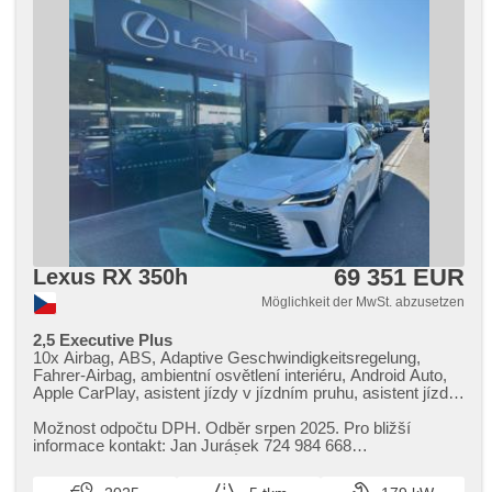
Panoramadach, Parkassistent, Fahrkamera, parkovací
senzory přední, parkovací senzory zadní, erfüllt 'EURO VI',
Antrieb 4x4, Antriebsschlupfregelung (ASR), Vorderlichter
LED, Fahrgestell Steifheitsregelung, Frontmassagesitze,
Heckmassagesitze, Abnutzungssensor des Bremsbelages,
Scheibenwischersensor, Lichtsensor, Reifendrucksensor,
Überwachung der Ermüdung des Fahrers, Sportsitze,
Elektronisches Stabilitätsprogramm (ESP), starten per
Taste, Dachscheibe, El. Dachfenster, Tempomat, Getönte
Scheiben, Außenthermometer, beheizte Sitze, beheizte
Spiegel, beheizte Frontscheibe, beheizte Lenkrad,
höheneinstellbare Sitze, höheneinstellbare Fahrersitz,
Heckscheibenwischer, Heck LED Leuchte, Garantie
69 351 EUR
Lexus RX 350h
Möglichkeit der MwSt. abzusetzen
2,5 Executive Plus
10x Airbag, ABS, Adaptive Geschwindigkeitsregelung,
Fahrer-Airbag, ambientní osvětlení interiéru, Android Auto,
Apple CarPlay, asistent jízdy v jízdním pruhu, asistent jízdy
v koloně, asistent rozjezdu do kopce (HSA), asistent změny
jízdního pruhu, autom. Aktivation der Warnflutlicht,
Možnost odpočtu DPH. Odběr srpen 2025. Pro bližší
Klimaautomatik, Automatikgetriebe, autom. einstellbares
informace kontakt: Jan Jurásek 724 984 668
Lenkrad, automatisch im Berg bremsen , automatické
jan.jurasek@lexus​-brno.cz Údaje ob...
přepínání dálkových světel, samostmívací zrcátka,