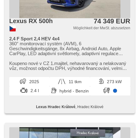
74 349 EUR
Lexus RX 500h
Möglichkeit der MwSt. abzusetzen
2,4 F Sport 2,4 HEV 4x4
360° monitorovací systém (AVM), 6
Geschwindigkeitsgänge, 8x Airbag, Android Auto, Apple
CarPlay, LED adaptivní světlomety, adaptivní regulace
podvozku, Adaptive Geschwindigkeitsregelung,
Alarmanlage, asistent jízdy v jízdním pruhu,
Koupeno nové v CZ 1.majitel,​ nehavarovaný a nelakovaný
Klimaautomatik, Automatikgetriebe, autom. einstellbares
vůz,​ možnost odpočtu DPH,​ výhodné financování,​ velmi
Lenkrad, automatické přepínání dálkových světel,
pěkný stav i vzhled v...
Autoradio, bezdrátová nabíječka mobilních telefonů,
2025
11 tkm
273 kW
bezklíčové odemykání, Bluetooth, Zentralverriegelung,
täglich Leuchten, digitální přístrojová deska, digitální
2.4 l
hybrid - Benzin
přístrojový štít, Teilbare Rücksitzbank, El. Klappspiegel, El.
Deckel des Kofferraums, El. Spiegel, elektronická ruční
brzda, hands free, head-up display, Uhr Spur, Blind Spot
Lexus Hradec Králové
, Hradec Králové
Anzeige, isofix, Klimaanlage, Alufelgen, Lenkrad einstellbar,
odvětrávaná sedadla, Bordcomputer, paměť nastavení
sedadla řidiče, Parkassistent, Fahrkamera, parkovací
senzory přední, parkovací senzory zadní, erfüllt 'EURO VI',
Antrieb 4x4, Servolenkung, Scheibenwischersensor,
Lichtsensor, Reifendrucksensor, Sportsitze, starten per
Taste, Tempomat, Außenthermometer, beheizte Sitze,