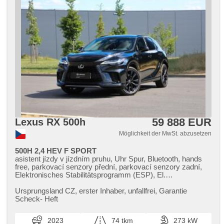
59 888 EUR
Lexus RX 500h
Möglichkeit der MwSt. abzusetzen
500H 2,4 HEV F SPORT
asistent jízdy v jízdním pruhu, Uhr Spur, Bluetooth, hands
free, parkovací senzory přední, parkovací senzory zadní,
Elektronisches Stabilitätsprogramm (ESP), El.
Seitenscheiben, El. Spiegel, USB, head-up display, isofix,
Fahrkamera, řazení pádly pod volantem, Navigation,
Ursprungsland CZ,​ erster Inhaber,​ unfallfrei,​ Garantie
beheizte Spiegel, beheizte Sitze, zatmavená zadní skla,
Scheck​- Heft
Vorderlichter LED, täglich Leuchten, Nebelscheinwerfer,
Lederpolsterung, Ledersitze, Adaptive
2023
74 tkm
273 kW
Geschwindigkeitsregelung, Multifunktionslenkrad,