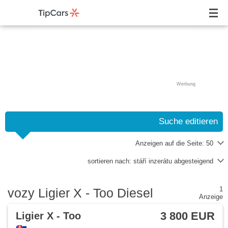
Werbung
Suche editieren
Anzeigen auf die Seite:
50
sortieren nach:
stáří inzerátu abgesteigend
1
vozy Ligier X - Too Diesel
Anzeige
3 800 EUR
Ligier X - Too