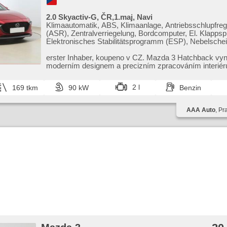
2.0 Skyactiv-G, ČR,1.maj, Navi
Klimaautomatik, ABS, Klimaanlage, Antriebsschlupfre
(ASR), Zentralverriegelung, Bordcomputer, El. Klappspi
Elektronisches Stabilitätsprogramm (ESP), Nebelschei
beheizte Sitze, Scheibenwischersensor, starten per Ta
Anhängerkupplung, Reifendrucksensor, USB, 6x Airba
erster Inhaber,​ koupeno v CZ. Mazda 3 Hatchback vyn
Alarmanlage, beheizte Lenkrad, El. Spiegel, Servolenku
moderním designem a precizním zpracováním interiéru
Seitenscheiben, Autoradio, Handgetriebe
skvělý poměr me...
2 l
169 tkm
90 kW
Benzin
AAA Auto
, Pr