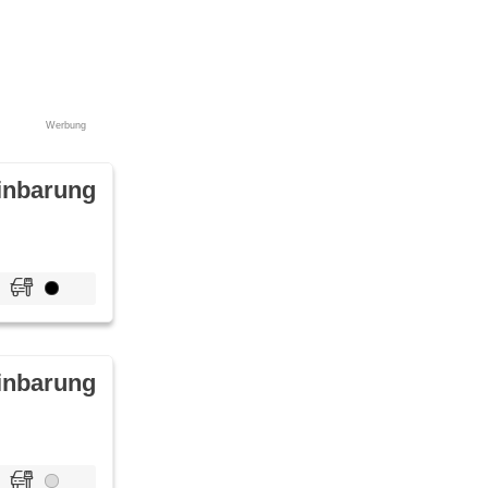
Werbung
inbarung
inbarung