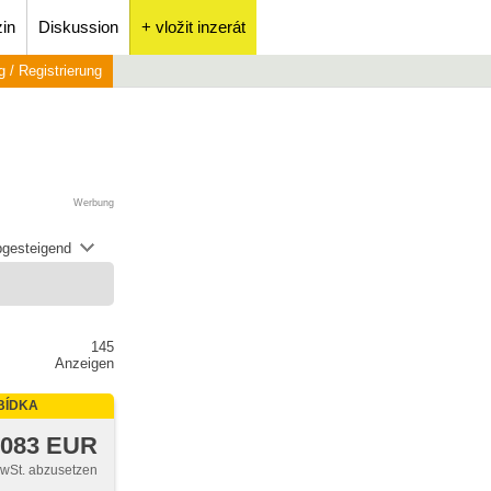
in
Diskussion
+ vložit inzerát
 / Registrierung
Werbung
abgesteigend
145
Anzeigen
BÍDKA
 083 EUR
MwSt. abzusetzen