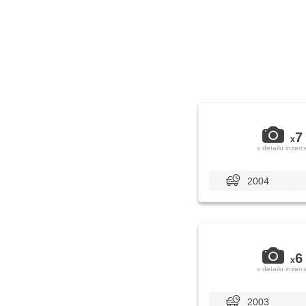
7
x
v detailu inzerc
2004
6
x
v detailu inzerc
2003