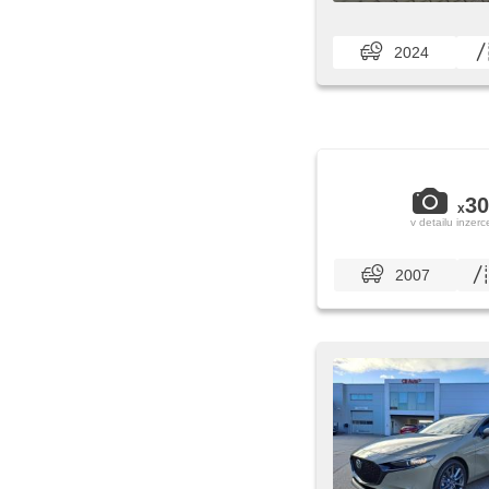
2024
30
x
v detailu inzerc
2007