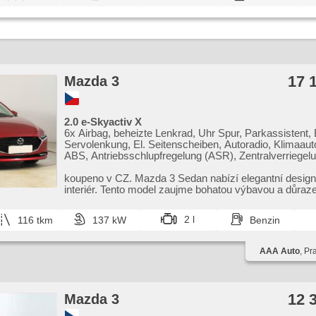
17 
Mazda 3
2.0 e-Skyactiv X
6x Airbag, beheizte Lenkrad, Uhr Spur, Parkassistent, E
Servolenkung, El. Seitenscheiben, Autoradio, Klimaaut
ABS, Antriebsschlupfregelung (ASR), Zentralverriegelu
Bordcomputer, El. Klappspiegel, Elektronisches
Stabilitätsprogramm (ESP), Nebelscheinwerfer, beheizt
koupeno v CZ. Mazda 3 Sedan nabízí elegantní design
head-up display, Scheibenwischersensor, starten per T
interiér. Tento model zaujme bohatou výbavou a důra
Reifendrucksensor, USB, Handgetriebe
bezpečnos...
2 l
116 tkm
137 kW
Benzin
AAA Auto
, Pr
12 
Mazda 3