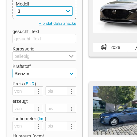
Modell
3
+ přidat další značku
gesucht. Text
2026
Karosserie
beliebig
Kraftstoff
Benzin
Preis (
)
EUR
erzeugt
Tachometer (
)
km
Hubraum (ccm)