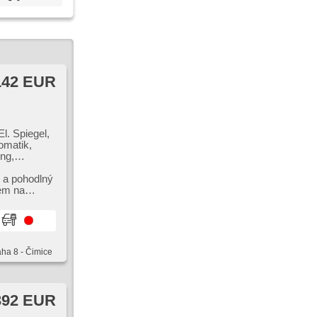
142 EUR
l. Spiegel,
omatik,
ng,
e Sitze,
 a pohodlný
aste,
zem na
aha 8 - Čimice
392 EUR