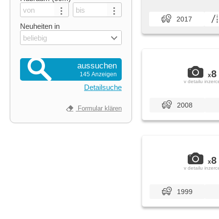
2017
Neuheiten in
beliebig
aussuchen
8
145 Anzeigen
x
v detailu inzerc
Detailsuche
2008
Formular klären
8
x
v detailu inzerc
1999