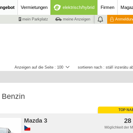
ngebot
Vermietungen
elektrisch/hybrid
Firmen
Magaz
mein Parkplatz
meine Anzeigen
Anmeldung
Anzeigen auf die Seite :
100
sortieren nach :
stáří inzerátu 
 Benzin
TOP NA
28
Mazda 3
Möglichkeit der 