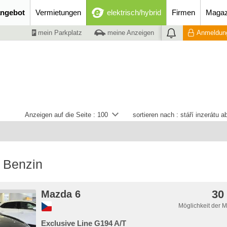
ngebot
Vermietungen
elektrisch/hybrid
Firmen
Magaz
mein Parkplatz
meine Anzeigen
Anmeldung
Anzeigen auf die Seite :
100
sortieren nach :
stáří inzerátu 
 Benzin
30
Mazda 6
Möglichkeit der 
Exclusive Line G194 A/T