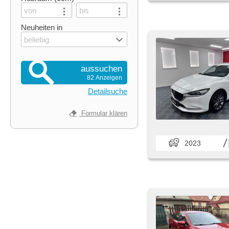
Neuheiten in
beliebig
aussuchen
82 Anzeigen
Detailsuche
Formular klären
2023