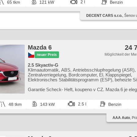
2 l
65 tkm
121 kW
Benzin
Antriebsschlupfregelung (ASR), Elektronisches Stabili
(ESP), Geschwindigkeitsregelung von der Hang, Servol
Handgetriebe, 6 Geschwindigkeitsgänge, Tempomat, pa
DECENT CARS s.r.o.
, Šenov 
senzory přední, parkovací senzory zadní, erfüllt 'EURO 
24 
Mazda 6
Möglichkeit der Mw
neuer Preis
2.5 Skyactiv-G
Klimaautomatik, ABS, Antriebsschlupfregelung (ASR),
Zentralverriegelung, Bordcomputer, El. Klappspiegel,
Elektronisches Stabilitätsprogramm (ESP), beheizte Si
up display, Ledersitze, Scheibenwischersensor, starten
Anhängerkupplung, Reifendrucksensor, USB, 6x Airbag
Garantie Scheck​- Heft,​ koupeno v CZ. Mazda 6 je eleg
einstellbare Sitze, beheizte Lenkrad, Uhr Spur, Servole
sedan,​ který kombinuje atraktivní design s komfortním 
Seitenscheiben, Autoradio, Automatikgetriebe
Nabízí...
2.5 l
48 tkm
143 kW
Benzin
AAA Auto
, Pr