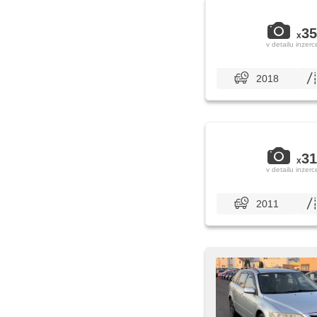
35
x
v detailu inzerc
2018
31
x
v detailu inzerc
2011