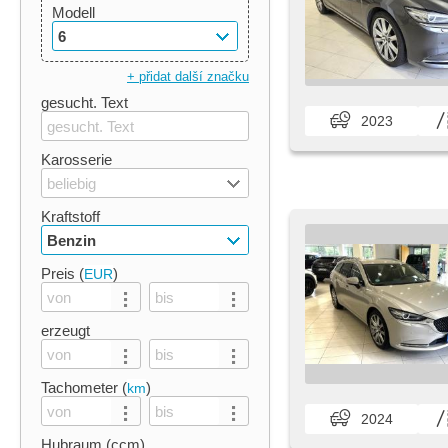
Modell
6
+ přidat další značku
gesucht. Text
2023
Karosserie
beliebig
Kraftstoff
Benzin
Preis (
)
EUR
erzeugt
Tachometer (
)
km
2024
Hubraum (ccm)