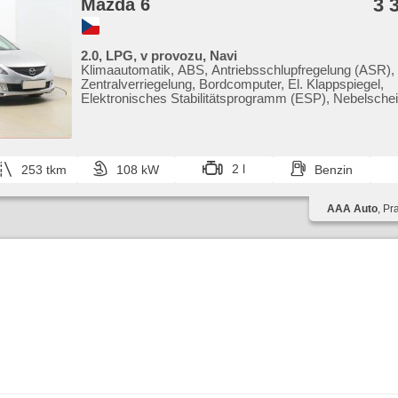
3 
Mazda 6
2.0, LPG, v provozu, Navi
Klimaautomatik, ABS, Antriebsschlupfregelung (ASR),
Zentralverriegelung, Bordcomputer, El. Klappspiegel,
Elektronisches Stabilitätsprogramm (ESP), Nebelschei
Scheibenwischersensor, Reifendrucksensor, Xenonsch
6x Airbag, Alufelgen, El. Spiegel, Servolenkung, El.
Seitenscheiben, Dachträger, Autoradio, Handgetriebe
2 l
253 tkm
108 kW
Benzin
AAA Auto
, Pr