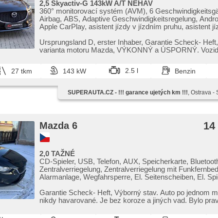
2,5 Skyactiv-G 143kW A/T NEHAV
360° monitorovací systém (AVM), 6 Geschwindigkeitsg
Airbag, ABS, Adaptive Geschwindigkeitsregelung, Andro
Apple CarPlay, asistent jízdy v jízdním pruhu, asistent jí
asistent rozjezdu do kopce (HSA), asistent změny jízdn
Klimaautomatik, Automatikgetriebe, automatisch im Ber
Ursprungsland D,​ erster Inhaber,​ Garantie Scheck​- Heft,
automatické přepínání dálkových světel, Autoradio, Blu
varianta motoru Mazda,​ VÝKONNÝ a ÚSPORNÝ. Vozidl
Assistent, Zentralverriegelung mit Funkfernbedienung,
ukončeném...
Zentralverriegelung, Teilbare Rücksitzbank, täglich Leuch
2.5 l
27 tkm
143 kW
Benzin
Seitenscheiben, El. Klappspiegel, El. Spiegel, elektronic
brzda, hands free, head-up display, hlasové ovládání pa
počítače, Uhr Spur, Blind Spot Anzeige, Wegfahrsperre
SUPERAUTA.CZ - !!! garance ujetých km !!!
, Ostrava -
adaptivní světlomety, LED denní svícení, Alufelgen, ma
paket, Multifunktionslenkrad, Lenkrad einstellbar, Notb
(PEBS), Scheinwerferwaschanlagen, Bordcomputer, Fa
parkovací senzory přední, parkovací senzory zadní, erfü
14
Mazda 6
Längssitzvorschub, Positionssitze, Servolenkung,
Antriebsschlupfregelung (ASR), Vorderlichter LED, sam
zrcátka, Navigation, Scheibenwischersensor, Lichtsenso
Reifendrucksensor, Überwachung der Ermüdung des Fa
2,0 TAŽNÉ
Elektronisches Stabilitätsprogramm (ESP), Start-Stop 
CD-Spieler, USB, Telefon, AUX, Speicherkarte, Bluetoot
starten per Taste, Dachträger, Anhängerkupplung, Temp
Zentralverriegelung, Zentralverriegelung mit Funkfernbe
Scheiben, ukazatel rychlostního limitu (SLIF), USB,
Alarmanlage, Wegfahrsperre, El. Seitenscheiben, El. Spie
Außenthermometer, volba jízdního režimu, beheizte Sitz
Klappspiegel, beheizte Spiegel, Zusatzscheinwerfer,
Spiegel, beheizte Lenkrad, Ausziehbare Kopflehnen,
Nebelscheinwerfer, Klimaautomatik, Teilbare Rücksitzba
Garantie Scheck​- Heft,​ Výborný stav. Auto po jednom ma
höheneinstellbare Sitze, zadní loketní opěrka, Hecksche
Sitze, 2-Zonen Klimaanlage, höheneinstellbare Fahrersit
nikdy havarované. Je bez koroze a jiných vad. Bylo pravi
Heck LED Leuchte, zatmavená zadní skla
einstellbar, Multifunktionslenkrad, 8x Airbag, Bordcomput
Navigation, isofix, Anhängerkupplung, Alufelgen, ABS,