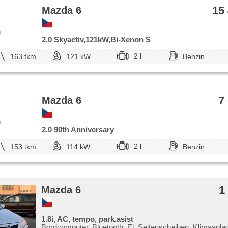
15
Mazda 6
e
2,0 Skyactiv,121kW,Bi-Xenon S
2 l
163 tkm
121 kW
Benzin
7
Mazda 6
e
2.0 90th Anniversary
2 l
153 tkm
114 kW
Benzin
1
Mazda 6
1.8i, AC, tempo, park.asist
Bordcomputer, Bluetooth, El. Seitenscheiben, Klimaanla