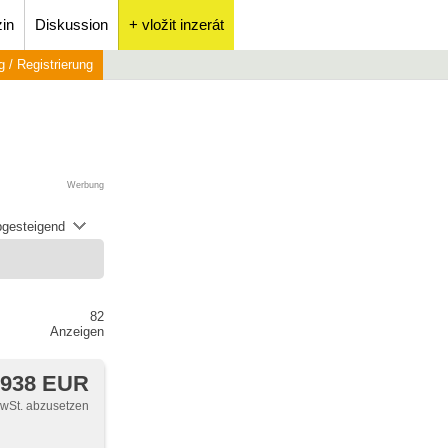
in
Diskussion
+ vložit inzerát
 / Registrierung
Werbung
abgesteigend
82
Anzeigen
 938 EUR
MwSt. abzusetzen