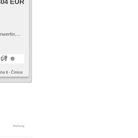
304 EUR
nwerfer,
einwerfer,
aha 8 - Čimice
Werbung