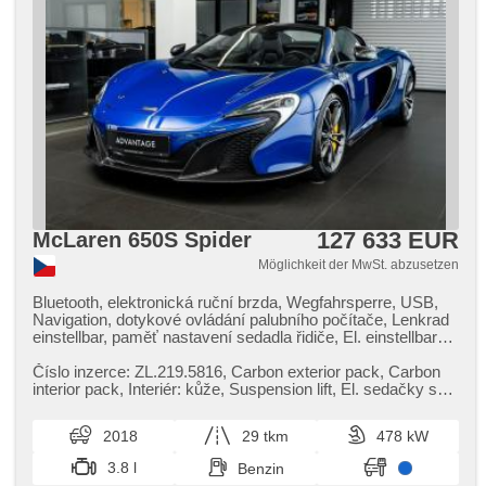
127 633 EUR
McLaren 650S Spider
Möglichkeit der MwSt. abzusetzen
Bluetooth, elektronická ruční brzda, Wegfahrsperre, USB,
Navigation, dotykové ovládání palubního počítače, Lenkrad
einstellbar, paměť nastavení sedadla řidiče, El. einstellbare
Sitze, Heck LED Leuchte, El. Spiegel, beheizte Spiegel, El.
Klappspiegel, Getönte Scheiben, El. Wagentürschlüssung,
Číslo inzerce: ZL.219.5816,​ Carbon exterior pack,​ Carbon
Zentralverriegelung, řazení pádly pod volantem,
interior pack,​ Interiér: kůže,​ Suspension lift,​ El. sedačky s
Klimaautomatik, Zentralverriegelung mit Funkfernbedienung,
pamětí,​ Kar...
Tempomat, Fahrkamera, parkovací senzory přední,
2018
29 tkm
478 kW
abgestimmter Auspuff, Elektronisches Stabilitätsprogramm
(ESP), zadní pohon, Lederpolsterung, erfüllt 'EURO V', ABS
3.8 l
Benzin