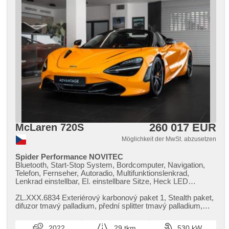
260 017 EUR
McLaren 720S
Möglichkeit der MwSt. abzusetzen
Spider Performance NOVITEC
Bluetooth, Start-Stop System, Bordcomputer, Navigation,
Telefon, Fernseher, Autoradio, Multifunktionslenkrad,
Lenkrad einstellbar, El. einstellbare Sitze, Heck LED
Leuchte, Alufelgen, Lichtsensor, Zentralverriegelung, řazení
pádly pod volantem, Klimaautomatik, Panoramadach,
ZL.XXX.6834 Exteriérový karbonový paket 1,​ Stealth paket,​
Vorderlichter LED, LED adaptivní světlomety, Tempomat,
difuzor tmavý palladium,​ přední splitter tmavý palladium,​
hands free, Rolldach, zadní pohon, Automatikgetriebe, erfüllt
přední nasávač...
'EURO VI'
2022
29 tkm
530 kW