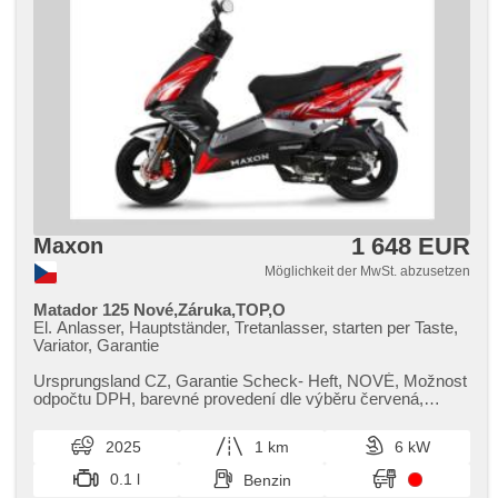
1 648 EUR
Maxon
Möglichkeit der MwSt. abzusetzen
Matador 125 Nové,Záruka,TOP,O
El. Anlasser, Hauptständer, Tretanlasser, starten per Taste,
Variator, Garantie
Ursprungsland CZ,​ Garantie Scheck​- Heft,​ NOVÉ,​ Možnost
odpočtu DPH,​ barevné provedení dle výběru červená,​
modrá,​ bílá___Nejedná se...
2025
1 km
6 kW
0.1 l
Benzin