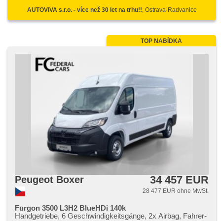
AUTOVIVA s.r.o. - více než 30 let na trhu!!
, Ostrava-Radvanice
TOP NABÍDKA
34 457 EUR
Peugeot Boxer
28 477 EUR ohne MwSt.
Furgon 3500 L3H2 BlueHDi 140k
Handgetriebe, 6 Geschwindigkeitsgänge, 2x Airbag, Fahrer-