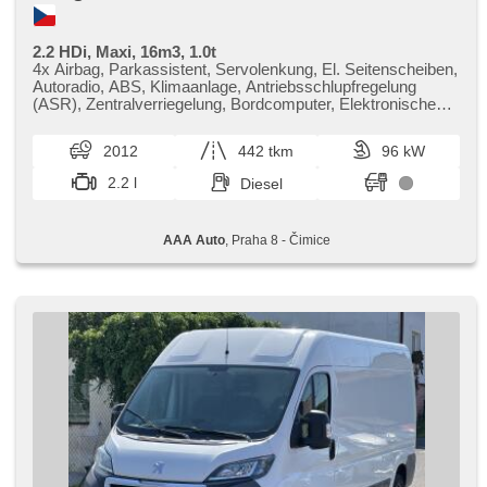
2.2 HDi, Maxi, 16m3, 1.0t
4x Airbag, Parkassistent, Servolenkung, El. Seitenscheiben,
Autoradio, ABS, Klimaanlage, Antriebsschlupfregelung
(ASR), Zentralverriegelung, Bordcomputer, Elektronisches
Stabilitätsprogramm (ESP), Nebelscheinwerfer,
Standheizung, Ledersitze, Handgetriebe
2012
442 tkm
96 kW
2.2 l
Diesel
AAA Auto
, Praha 8 - Čimice