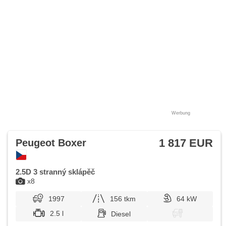
Werbung
1 817 EUR
Peugeot Boxer
2.5D 3 stranný sklápěč
x8
1997
156 tkm
64 kW
2.5 l
Diesel