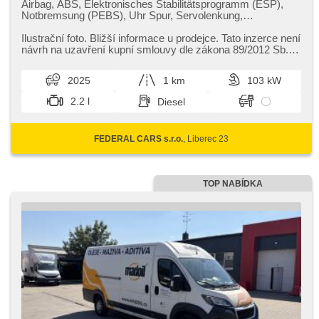
Airbag, ABS, Elektronisches Stabilitätsprogramm (ESP),
Notbremsung (PEBS), Uhr Spur, Servolenkung,
Klimaanlage, Tempomat, täglich Leuchten, erfüllt 'EURO VI',
Bordcomputer, parkovací senzory zadní,
Ilustrační foto. Bližší informace u prodejce. Tato inzerce není
Multifunktionslenkrad, hands free, Bluetooth, El.
návrh na uzavření kupní smlouvy dle zákona 89/2012 Sb.
Seitenscheiben, El. Spiegel, Wegfahrsperre,
Nad rámec ...
Zentralverriegelung mit Funkfernbedienung,
2025
1 km
103 kW
Reifendrucksensor, Drehzahlmesser, USB, Autoradio,
digitální příjem rádia (DAB), Außenthermometer, přední
2.2 l
Diesel
pohon, Garantie
FEDERAL CARS s.r.o.
, Liberec 23
TOP NABÍDKA