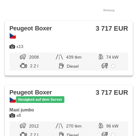
Werbung
3 717 EUR
Peugeot Boxer
x13
2008
439 tkm
74 kW
2.2 l
Diesel
3 717 EUR
Peugeot Boxer
Neuigkeit auf dem Server
Maxi jumbo
x8
2012
270 tkm
96 kW
2.2 l
Diesel