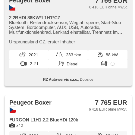
7 765 EUR
Peugeot Boxer
6 418 EUR ohne MwSt.
2.2BHDI 88KW*L1H1*CZ
Bluetooth, Reifendrucksensor, Wegfahrsperre, Start-Stop
System, Bordcomputer, AUX, USB, Autoradio,
Multifunktionslenkrad, Lenkrad einstellbar, Trennnetz im
Gepäckraum, täglich Leuchten, Alufelgen, El. Spiegel, El.
Vorderscheiben, Zentralverriegelung, Klimaanlage, CD-
Ursprungsland CZ,​ erster Inhaber
Spieler, Zentralverriegelung mit Funkfernbedienung,
Tempomat, parkovací senzory zadní, Außenthermometer,
2021
233 tkm
88 kW
Servolenkung, Elektronisches Stabilitätsprogramm (ESP),
Fahrer-Airbag, přední pohon, Handgetriebe, 6
2.2 l
Diesel
Geschwindigkeitsgänge, erfüllt 'EURO VI', ABS
RZ Auto-servis s.r.o.
, Dobšice
7 765 EUR
Peugeot Boxer
6 418 EUR ohne MwSt.
FURGON L1H1 2.2 BlueHDi 120k
x42