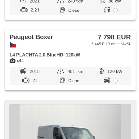
2021
249 tkm
88 kW
2.2 l
Diesel
7 798 EUR
Peugeot Boxer
6 445 EUR ohne MwSt.
L4 PLACHTA 2.0 BlueHDi 120kW
x44
2018
451 tkm
120 kW
2 l
Diesel