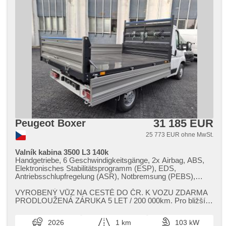
31 185 EUR
Peugeot Boxer
25 773 EUR ohne MwSt.
Valník kabina 3500 L3 140k
Handgetriebe, 6 Geschwindigkeitsgänge, 2x Airbag, ABS,
Elektronisches Stabilitätsprogramm (ESP), EDS,
Antriebsschlupfregelung (ASR), Notbremsung (PEBS),
asistent rozjezdu do kopce (HSA), Uhr Spur, Überwachung
der Ermüdung des Fahrers, Servolenkung, Klimaanlage,
VYROBENÝ VŮZ NA CESTĚ DO ČR. K VOZU ZDARMA
Tempomat, täglich Leuchten, erfüllt 'EURO VI',
PRODLOUŽENÁ ZÁRUKA 5 LET / 200 000km. Pro bližší
Bordcomputer, Lichtsensor, Scheibenwischersensor,
info kontaktujte prodejce: Stanislav J...
Lenkrad einstellbar, Multifunktionslenkrad,
2026
1 km
103 kW
Beifahrerairbagdeaktivierung, Telefon, hands free, Bluetooth,