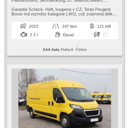
Parkassistent, Servolenkung, El. Seitenscheiben,
Autoradio, Handgetriebe
Garantie Scheck​- Heft,​ koupeno v CZ. Tento Peugeot
Boxer má rozměry kategorie L4H2,​ což znamená délku
6,​36 m a výšku 2,​52 m. Nákla...
2023
247 tkm
121 kW
2.2 l
Diesel
AAA Auto
, Praha 8 - Čimice