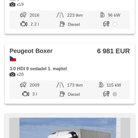
x19
2016
223 tkm
96 kW
2.2 l
Diesel
6 981 EUR
Peugeot Boxer
3.0 HDI 9 sedadel 1. majitel
x28
2009
173 tkm
115 kW
3 l
Diesel