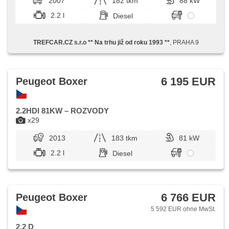
2007
182 tkm
88 kW
2.2 l
Diesel
TREFCAR.CZ s.r.o ** Na trhu již od roku 1993 **
, PRAHA 9
6 195 EUR
Peugeot Boxer
2.2HDI 81KW – ROZVODY
x29
2013
183 tkm
81 kW
2.2 l
Diesel
6 766 EUR
Peugeot Boxer
5 592 EUR ohne MwSt.
2,2 D