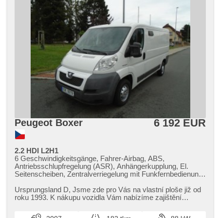
6 192 EUR
Peugeot Boxer
2.2 HDI L2H1
6 Geschwindigkeitsgänge, Fahrer-Airbag, ABS,
Antriebsschlupfregelung (ASR), Anhängerkupplung, El.
Seitenscheiben, Zentralverriegelung mit Funkfernbedienung,
CD-Spieler, El. Anlasser
Ursprungsland D,​ Jsme zde pro Vás na vlastní ploše již od
roku 1993. K nákupu vozidla Vám nabízíme zajištění
financování od předn...