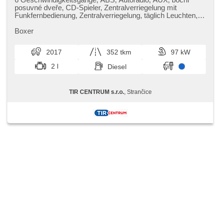
posuvné dveře, CD-Spieler, Zentralverriegelung mit
Funkfernbedienung, Zentralverriegelung, täglich Leuchten,
digitální příjem rádia (DAB), El. Seitenscheiben, El. Spiegel,
Wegfahrsperre, Klimaanlage, Handgetriebe,
Boxer
Nebelscheinwerfer, Multifunktionslenkrad, Lenkrad
einstellbar, Bordcomputer, erfüllt 'EURO VI', Servolenkung,
2017
352 tkm
97 kW
Antriebsschlupfregelung (ASR), Elektronisches
Stabilitätsprogramm (ESP), Tachograph, Tempomat, USB,
2 l
Diesel
Außenthermometer, beheizte Spiegel, höheneinstellbare
Fahrersitz
TIR CENTRUM s.r.o.
, Strančice