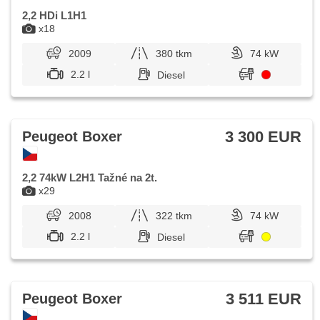
2,2 HDi L1H1
x18
2009
380 tkm
74 kW
2.2 l
Diesel
3 300 EUR
Peugeot Boxer
2,2 74kW L2H1 Tažné na 2t.
x29
2008
322 tkm
74 kW
2.2 l
Diesel
3 511 EUR
Peugeot Boxer