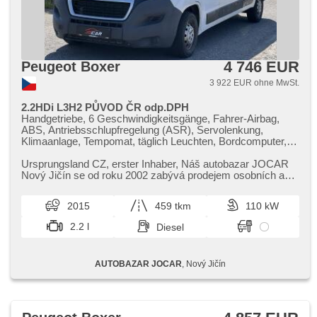
4 746 EUR
Peugeot Boxer
3 922 EUR ohne MwSt.
2.2HDi L3H2 PŮVOD ČR odp.DPH
Handgetriebe, 6 Geschwindigkeitsgänge, Fahrer-Airbag,
ABS, Antriebsschlupfregelung (ASR), Servolenkung,
Klimaanlage, Tempomat, täglich Leuchten, Bordcomputer,
Lenkrad einstellbar, Multifunktionslenkrad, hands free,
Bluetooth, El. Vorderscheiben, El. Spiegel, Wegfahrsperre,
Ursprungsland CZ,​ erster Inhaber,​ Náš autobazar JOCAR
Zentralverriegelung mit Funkfernbedienung,
Nový Jičín se od roku 2002 zabývá prodejem osobních a
Zentralverriegelung, höheneinstellbare Fahrersitz, Autoradio,
dodávkových automobilů...
Außenthermometer, Getönte Scheiben, Ausziehbare
2015
459 tkm
110 kW
Kopflehnen
2.2 l
Diesel
AUTOBAZAR JOCAR
, Nový Jičín