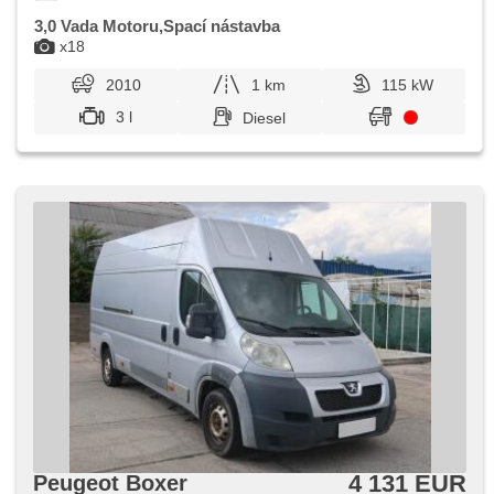
3,0 Vada Motoru,Spací nástavba
x18
2010
1 km
115 kW
3 l
Diesel
4 131 EUR
Peugeot Boxer