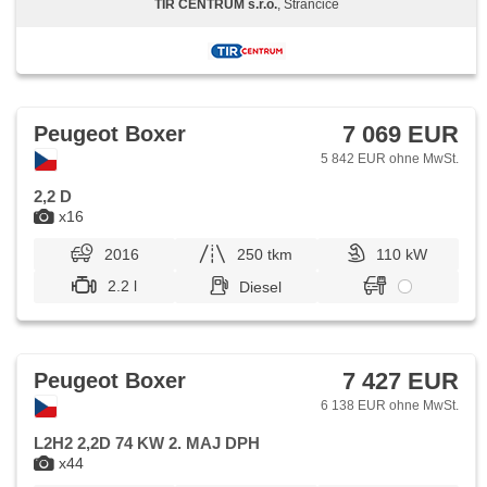
TIR CENTRUM s.r.o.
, Strančice
7 069 EUR
Peugeot Boxer
5 842 EUR ohne MwSt.
2,2 D
x16
2016
250 tkm
110 kW
2.2 l
Diesel
7 427 EUR
Peugeot Boxer
6 138 EUR ohne MwSt.
L2H2 2,2D 74 KW 2. MAJ DPH
x44