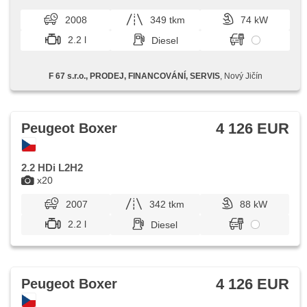
Antriebsschlupfregelung (ASR), Fahrer-Airbag, Antrieb 4x2,
Handgetriebe, erfüllt 'EURO IV', ABS
2008
349 tkm
74 kW
2.2 l
Diesel
F 67 s.r.o., PRODEJ, FINANCOVÁNÍ, SERVIS
, Nový Jičín
4 126 EUR
Peugeot Boxer
2.2 HDi L2H2
x20
2007
342 tkm
88 kW
2.2 l
Diesel
4 126 EUR
Peugeot Boxer