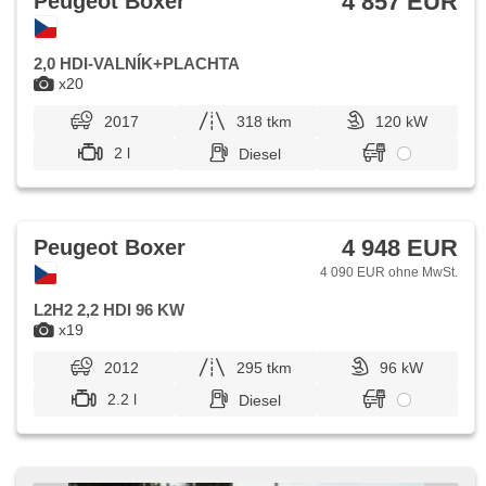
4 857 EUR
Peugeot Boxer
2,0 HDI-VALNÍK+PLACHTA
x20
2017
318 tkm
120 kW
2 l
Diesel
4 948 EUR
Peugeot Boxer
4 090 EUR ohne MwSt.
L2H2 2,2 HDI 96 KW
x19
2012
295 tkm
96 kW
2.2 l
Diesel