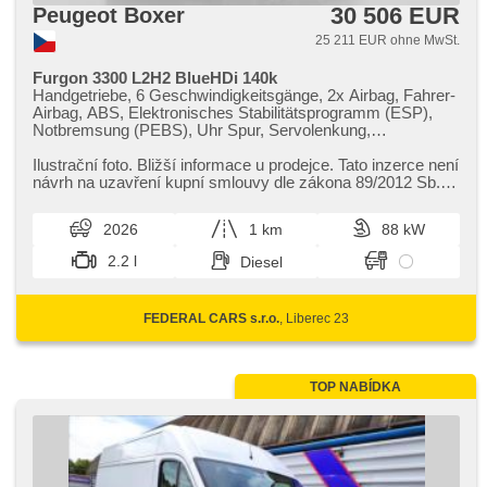
30 506 EUR
Peugeot Boxer
25 211 EUR ohne MwSt.
Furgon 3300 L2H2 BlueHDi 140k
Handgetriebe, 6 Geschwindigkeitsgänge, 2x Airbag, Fahrer-
Airbag, ABS, Elektronisches Stabilitätsprogramm (ESP),
Notbremsung (PEBS), Uhr Spur, Servolenkung,
Klimaanlage, Tempomat, täglich Leuchten, erfüllt 'EURO VI',
Bordcomputer, parkovací senzory zadní, Fahrkamera,
Ilustrační foto. Bližší informace u prodejce. Tato inzerce není
Multifunktionslenkrad, hands free, Bluetooth, El.
návrh na uzavření kupní smlouvy dle zákona 89/2012 Sb.
Seitenscheiben, El. Spiegel, Wegfahrsperre,
Nad rámec ...
Zentralverriegelung mit Funkfernbedienung,
2026
1 km
88 kW
Reifendrucksensor, Drehzahlmesser, USB, Autoradio,
digitální příjem rádia (DAB), Außenthermometer, přední
2.2 l
Diesel
pohon, Garantie
FEDERAL CARS s.r.o.
, Liberec 23
TOP NABÍDKA