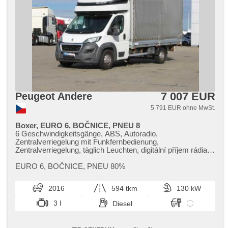
7 007 EUR
Peugeot Andere
5 791 EUR ohne MwSt.
Boxer, EURO 6, BOČNICE, PNEU 8
6 Geschwindigkeitsgänge, ABS, Autoradio,
Zentralverriegelung mit Funkfernbedienung,
Zentralverriegelung, täglich Leuchten, digitální příjem rádia
(DAB), El. Seitenscheiben, El. Spiegel, Wegfahrsperre,
Klimaanlage, Handgetriebe, Nebelscheinwerfer,
EURO 6,​ BOČNICE,​ PNEU 80%
Multifunktionslenkrad, Lenkrad einstellbar, Standheizung,
erfüllt 'EURO VI', Servolenkung, Antriebsschlupfregelung
2016
594 tkm
130 kW
(ASR), Fahrgestell Niveauregulierung, Elektronisches
Stabilitätsprogramm (ESP), Tachograph, Tempomat,
3 l
Diesel
Außenthermometer, höheneinstellbare Fahrersitz