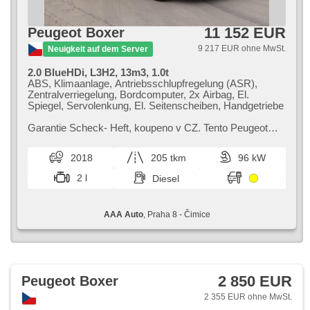
11 152 EUR
Peugeot Boxer
9 217 EUR ohne MwSt.
Neuigkeit auf dem Server
2.0 BlueHDi, L3H2, 13m3, 1.0t
ABS, Klimaanlage, Antriebsschlupfregelung (ASR),
Zentralverriegelung, Bordcomputer, 2x Airbag, El.
Spiegel, Servolenkung, El. Seitenscheiben, Handgetriebe
Garantie Scheck​- Heft,​ koupeno v CZ. Tento Peugeot
Boxer má rozměry kategorie L3H2,​ což znamená délku
5,​99 m a výšku 2,​52 m. Nákla...
2018
205 tkm
96 kW
2 l
Diesel
AAA Auto
, Praha 8 - Čimice
2 850 EUR
Peugeot Boxer
2 355 EUR ohne MwSt.