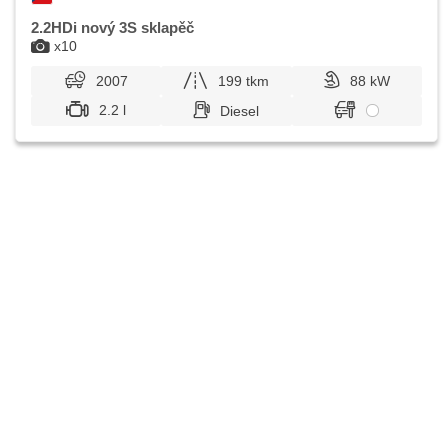
2.2HDi nový 3S sklapěč
x10
2007
199 tkm
88 kW
2.2 l
Diesel