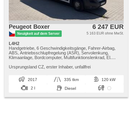
6 247 EUR
Peugeot Boxer
5 163 EUR ohne MwSt.
Neuigkeit auf dem Server
L4H2
Handgetriebe, 6 Geschwindigkeitsgänge, Fahrer-Airbag,
ABS, Antriebsschlupfregelung (ASR), Servolenkung,
Klimaanlage, Bordcomputer, Multifunktionslenkrad, El.
Seitenscheiben, El. Vorderscheiben, plnohodnotné rezervní
kolo, El. Spiegel, Wegfahrsperre, Zentralverriegelung mit
Ursprungsland CZ,​ erster Inhaber,​ unfallfrei
Funkfernbedienung, Zentralverriegelung, Drehzahlmesser,
USB, Autoradio, CD-Spieler, Holzverkleidung, Ausziehbare
2017
335 tkm
120 kW
Kopflehnen, boční posuvné dveře
2 l
Diesel