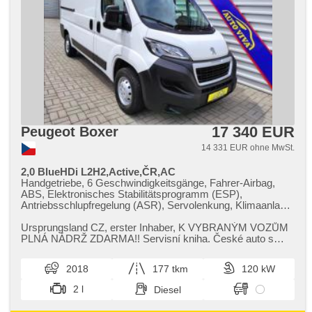
17 340 EUR
Peugeot Boxer
14 331 EUR ohne MwSt.
2,0 BlueHDi L2H2,Active,ČR,AC
Handgetriebe, 6 Geschwindigkeitsgänge, Fahrer-Airbag,
ABS, Elektronisches Stabilitätsprogramm (ESP),
Antriebsschlupfregelung (ASR), Servolenkung, Klimaanlage,
Tempomat, erfüllt 'EURO VI', Bordcomputer, parkovací
senzory zadní, Parkassistent, Lenkrad einstellbar,
Ursprungsland CZ,​ erster Inhaber,​ K VYBRANÝM VOZŮM
Multifunktionslenkrad, hands free, Bluetooth, El.
PLNÁ NÁDRŽ ZDARMA!! Servisní kniha. České auto s
Vorderscheiben, El. Spiegel, Wegfahrsperre,
poctivým nájezdem!! Klimatizac...
Zentralverriegelung mit Funkfernbedienung,
2018
177 tkm
120 kW
Zentralverriegelung, höheneinstellbare Fahrersitz,
Drehzahlmesser, Autoradio, CD-Spieler,
2 l
Diesel
Außenthermometer, beheizte Spiegel