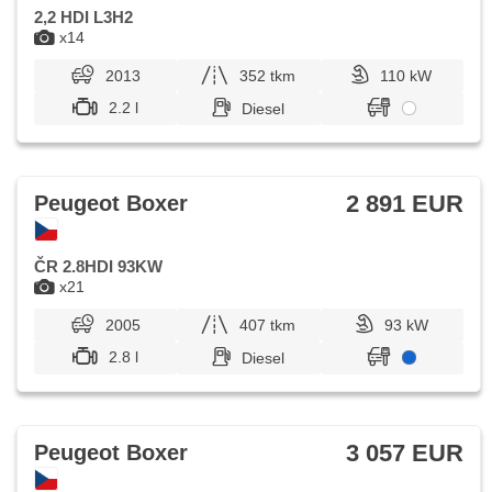
2,2 HDI L3H2
x14
2013
352 tkm
110 kW
2.2 l
Diesel
2 891 EUR
Peugeot Boxer
ČR 2.8HDI 93KW
x21
2005
407 tkm
93 kW
2.8 l
Diesel
3 057 EUR
Peugeot Boxer