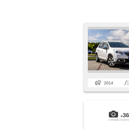
2014
36
x
v detailu inzerc