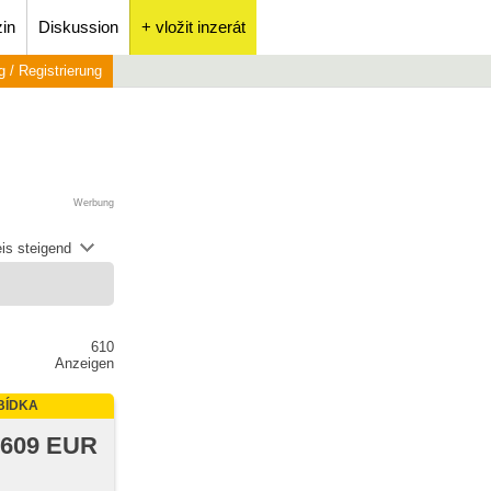
in
Diskussion
+ vložit inzerát
 / Registrierung
Werbung
is steigend
610
Anzeigen
BÍDKA
 609 EUR