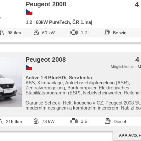
4
Peugeot 2008
e
1,2 i 60kW PureTech, ČR,1.maj
1.2 l
98 tkm
60 kW
Benzin
4
Peugeot 2008
Möglichkeit der 
Active 1.6 BlueHDi, Serv.kniha
ABS, Klimaanlage, Antriebsschlupfregelung (ASR),
Zentralverriegelung, Bordcomputer, Elektronisches
Stabilitätsprogramm (ESP), Nebelscheinwerfer, Reifend
USB, 6x Airbag, Servolenkung, El. Seitenscheiben, Dach
Autoradio, Handgetriebe
Garantie Scheck​- Heft,​ koupeno v CZ. Peugeot 2008 
moderním designem a komfortním interiérem. Nabízí b
a je...
1.6 l
215 tkm
73 kW
Diesel
AAA Auto
, 