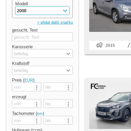
Modell
2008
+ přidat další značku
gesucht. Text
2015
Karosserie
beliebig
Kraftstoff
beliebig
Preis (
)
EUR
erzeugt
Tachometer (
)
km
Hubraum (ccm)