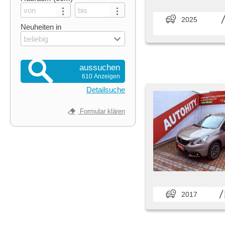
2025
Neuheiten in
beliebig
aussuchen
610 Anzeigen
Detailsuche
Formular klären
2017