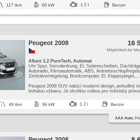
1.2 l
117 tkm
60 kW
Benzin
16 
Peugeot 2008
Möglichkeit der Mw
Allure 1.2 PureTech, Automat
Uhr Spur, Servolenkung, El. Seitenscheiben, Dachträge
Autoradio, Klimaautomatik, ABS, Antriebsschlupfregel
Zentralverriegelung, Bordcomputer, El. Klappspiegel,
Elektronisches Stabilitätsprogramm (ESP), Ledersitze,
Scheibenwischersensor, starten per Taste, Sportsitze,
Peugeot 2008 SUV nabízí moderní design,​ pohodlný int
Reifendrucksensor, USB, Automatikgetriebe
bohatou výbavu. Je skvělou volbou pro městský provoz
cesty. T...
1.2 l
49 tkm
96 kW
Benzin
AAA Auto
, Pr
8 
Peugeot 2008