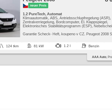
neuer Preis
1.2 PureTech, Automat
Klimaautomatik, ABS, Antriebsschlupfregelung (ASR),
Zentralverriegelung, Bordcomputer, El. Klappspiegel,
Elektronisches Stabilitätsprogramm (ESP), Nebelschei
beheizte Sitze, Scheibenwischersensor, starten per Ta
Reifendrucksensor, USB, 6x Airbag, Parkassistent, El.
Garantie Scheck​- Heft,​ koupeno v CZ. Peugeot 2008
Servolenkung, El. Seitenscheiben, Dachträger, Autorad
kombinuje moderní design s praktickým využitím prost
Automatikgetriebe
bohatou výba...
1.2 l
124 tkm
81 kW
Benzin
AAA Auto
, Pr