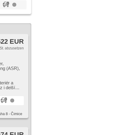
522 EUR
St. abzusetzen
r,
ung (ASR),
eriér a
 i delší
aha 8 - Čimice
674 EUR