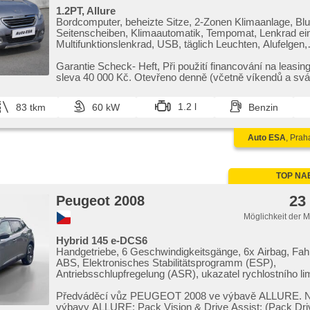
1.2PT, Allure
Bordcomputer, beheizte Sitze, 2-Zonen Klimaanlage, Blue
Seitenscheiben, Klimaautomatik, Tempomat, Lenkrad eins
Multifunktionslenkrad, USB, täglich Leuchten, Alufelgen,
Handgetriebe, El. Spiegel, Servolenkung, Zentralverriege
Funkfernbedienung, Elektronisches Stabilitätsprogramm
Garantie Scheck​- Heft,​ Při použití financování na leasi
Scheibenwischersensor, Nebelscheinwerfer, El. Klappsp
sleva 40 000 Kč. Otevřeno denně (včetně víkendů a svát
Panoramadach, Reifendrucksensor, ABS, parkovací sen
isofix, 6x Airbag
1.2 l
83 tkm
60 kW
Benzin
Auto ESA
, Prah
TOP NA
23
Peugeot 2008
Möglichkeit der 
Hybrid 145 e-DCS6
Handgetriebe, 6 Geschwindigkeitsgänge, 6x Airbag, Fah
ABS, Elektronisches Stabilitätsprogramm (ESP),
Antriebsschlupfregelung (ASR), ukazatel rychlostního lim
Uhr Spur, Blind Spot Anzeige, Servolenkung, Klimaautom
Tempomat, LED denní svícení, Alufelgen, erfüllt 'EURO V
Předváděcí vůz PEUGEOT 2008 ve výbavě ALLURE. 
Bordcomputer, parkovací senzory přední, parkovací sen
výbavy ALLURE: Pack Vision & Drive Assist: (Pack Driv