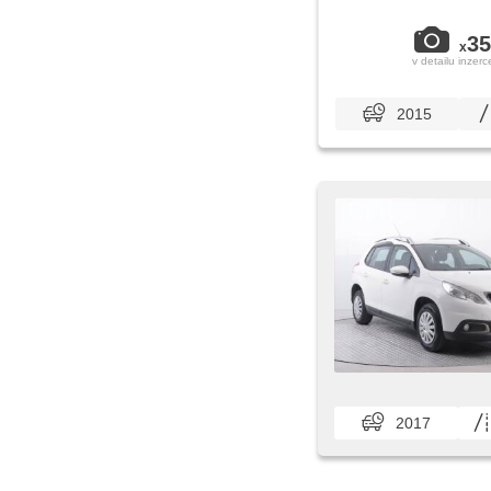
35
x
v detailu inzerc
2015
2017