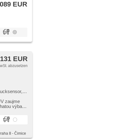
 089 EUR
 131 EUR
MwSt. abzusetzen
rucksensor,
träger,
SUV zaujme
ohatou výbavu
Praha 8 - Čimice