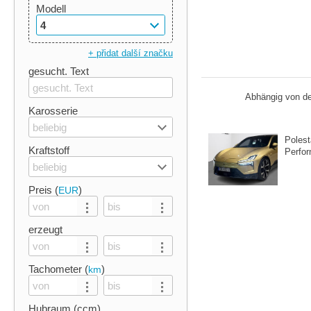
Modell
4
+ přidat další značku
gesucht. Text
Abhängig von de
Karosserie
beliebig
Poles
Kraftstoff
Perfo
beliebig
Preis (
)
EUR
erzeugt
Tachometer (
)
km
Hubraum (ccm)