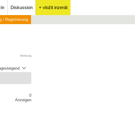
in
Diskussion
+ vložit inzerát
 / Registrierung
Werbung
abgesteigend
0
Anzeigen