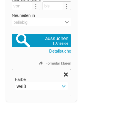
Neuheiten in
beliebig
aussuchen
1 Anzeige
Detailsuche
Formular klären
Farbe
weiß