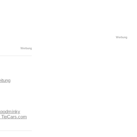
Werbung
Werbung
itung
 podmínky
k TipCars.com