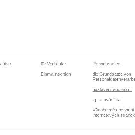
/ über
für Verkäufer
Report content
Einmalinsertion
die Grundsätze von
Personaldatenverarbe
nastavení soukromí
zpracování dat
Všeobecné obchodní
internetových stráne