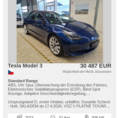
30 487 EUR
Tesla Model 3
Möglichkeit der MwSt. abzusetzen
Standard Range
ABS, Uhr Spur, Überwachung der Ermüdung des Fahrers,
Elektronisches Stabilitätsprogramm (ESP), Blind Spot
Anzeige, Adaptive Geschwindigkeitsregelung,
Parkassistent, parkovací senzory zadní, parkovací senzory
přední, asistent rozjezdu do kopce (HSA), Tempomat,
Ursprungsland D,​ erster Inhaber,​ unfallfrei,​ Garantie Scheck​
Zentralverriegelung, Zentralverriegelung mit
- Heft,​ SKLADEM do 17.4.2026. VŮZ V PLATNÉ TOVÁRNÍ
Funkfernbedienung, bezklíčové odemykání, El.
ZÁRUCE 4 roky/80.00...
Seitenscheiben, El. Spiegel, Multifunktionslenkrad,
2023
32 tkm
208 kW