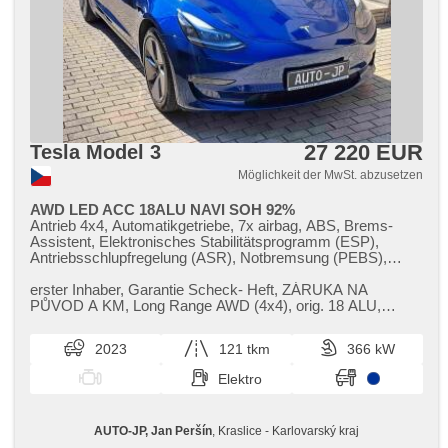
27 220 EUR
Tesla Model 3
Möglichkeit der MwSt. abzusetzen
AWD LED ACC 18ALU NAVI SOH 92%
Antrieb 4x4, Automatikgetriebe, 7x airbag, ABS, Brems-
Assistent, Elektronisches Stabilitätsprogramm (ESP),
Antriebsschlupfregelung (ASR), Notbremsung (PEBS),
Geschwindigkeitsregelung von der Hang, asistent rozjezdu
do kopce (HSA), ukazatel rychlostního limitu (SLIF), Uhr
erster Inhaber,​ Garantie Scheck​- Heft,​ ZÁRUKA NA
Spur, Blind Spot Anzeige, asistent jízdy v jízdním pruhu,
PŮVOD A KM,​ Long Range AWD (4x4),​ orig. 18 ALU,​
Überwachung der Ermüdung des Fahrers, automatisch im
výhřev všech 5​-ti sedadel,​ SOH ​- ...
Berg bremsen , Servolenkung, 2-Zonen Klimaanlage,
2023
121 tkm
366 kW
Klimaautomatik, Standheizung, Standheizung mit
Zeitvorwärmer, Adaptive Geschwindigkeitsregelung, LED
Elektro
adaptivní světlomety, LED matrixové světlomety, LED denní
svícení, automatické přepínání dálkových světel, Alufelgen,
Bordcomputer, hlasové ovládání palubního počítače,
AUTO-JP, Jan Peršín
, Kraslice - Karlovarský kraj
dotykové ovládání palubního počítače, digitální přístrojový