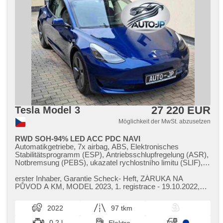
27 220 EUR
Tesla Model 3
Möglichkeit der MwSt. abzusetzen
RWD SOH-94% LED ACC PDC NAVI
Automatikgetriebe, 7x airbag, ABS, Elektronisches
Stabilitätsprogramm (ESP), Antriebsschlupfregelung (ASR),
Notbremsung (PEBS), ukazatel rychlostního limitu (SLIF),
Uhr Spur, Blind Spot Anzeige, asistent jízdy v jízdním pruhu,
Servolenkung, 2-Zonen Klimaanlage, Klimaautomatik,
erster Inhaber,​ Garantie Scheck​- Heft,​ ZÁRUKA NA
Standheizung, Standheizung mit Zeitvorwärmer, Adaptive
PŮVOD A KM,​ MODEL 2023,​ 1. registrace ​- 19.10.2022,​
Geschwindigkeitsregelung, LED adaptivní světlomety, LED
orig. 18 ALU,​ vyhřívání všech...
matrixové světlomety, LED denní svícení, automatické
2022
97 tkm
přepínání dálkových světel, Alufelgen, Bordcomputer,
hlasové ovládání palubního počítače, dotykové ovládání
0.2 l