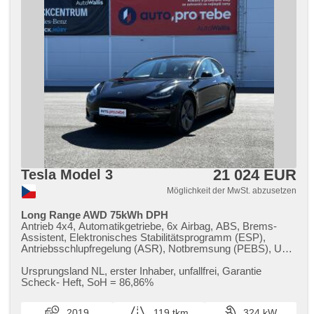
21 024 EUR
Tesla Model 3
Möglichkeit der MwSt. abzusetzen
Long Range AWD 75kWh DPH
Antrieb 4x4, Automatikgetriebe, 6x Airbag, ABS, Brems-
Assistent, Elektronisches Stabilitätsprogramm (ESP),
Antriebsschlupfregelung (ASR), Notbremsung (PEBS), Uhr
Spur, Blind Spot Anzeige, asistent jízdy v koloně, asistent
změny jízdního pruhu, asistent jízdy v jízdním pruhu,
Ursprungsland NL,​ erster Inhaber,​ unfallfrei,​ Garantie
Überwachung der Ermüdung des Fahrers, Servolenkung, 2-
Scheck​- Heft,​ SoH = 86,​86%
Zonen Klimaanlage, Adaptive Geschwindigkeitsregelung,
täglich Leuchten, LED denní svícení, Alufelgen,
2019
119 tkm
324 kW