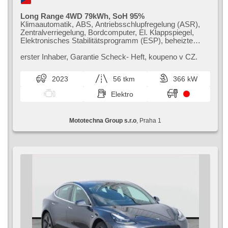
Long Range 4WD 79kWh, SoH 95%
Klimaautomatik, ABS, Antriebsschlupfregelung (ASR),
Zentralverriegelung, Bordcomputer, El. Klappspiegel,
Elektronisches Stabilitätsprogramm (ESP), beheizte
Sitze, Ledersitze, Scheibenwischersensor,
Anhängerkupplung, Reifendrucksensor, 6x Airbag, El.
erster Inhaber,​ Garantie Scheck​- Heft,​ koupeno v CZ.
einstellbare Sitze, beheizte Lenkrad, Uhr Spur,
Panoramadach, Servolenkung, El. Seitenscheiben,
2023
56 tkm
366 kW
Autoradio, Automatikgetriebe, Antrieb 4x4
Elektro
Mototechna Group s.r.o
, Praha 1