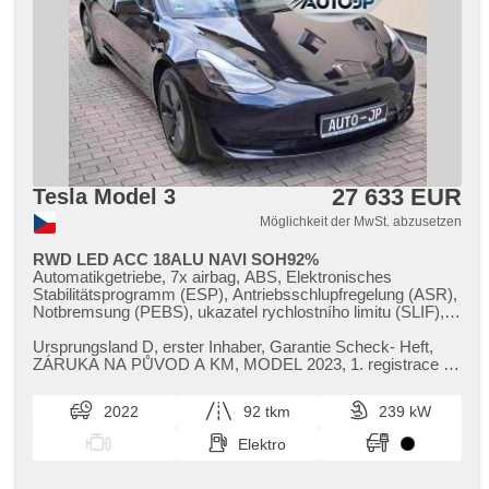
27 633 EUR
Tesla Model 3
Möglichkeit der MwSt. abzusetzen
RWD LED ACC 18ALU NAVI SOH92%
Automatikgetriebe, 7x airbag, ABS, Elektronisches
Stabilitätsprogramm (ESP), Antriebsschlupfregelung (ASR),
Notbremsung (PEBS), ukazatel rychlostního limitu (SLIF),
Uhr Spur, Blind Spot Anzeige, asistent jízdy v jízdním pruhu,
Servolenkung, 2-Zonen Klimaanlage, Klimaautomatik,
Ursprungsland D,​ erster Inhaber,​ Garantie Scheck​- Heft,​
Standheizung, Standheizung mit Zeitvorwärmer, Adaptive
ZÁRUKA NA PŮVOD A KM,​ MODEL 2023,​ 1. registrace ​-
Geschwindigkeitsregelung, LED adaptivní světlomety, LED
3.11.2022,​ Standard Rang...
matrixové světlomety, LED denní svícení, automatické
2022
92 tkm
239 kW
přepínání dálkových světel, Alufelgen, Bordcomputer,
hlasové ovládání palubního počítače, dotykové ovládání
Elektro
palubního počítače, digitální přístrojový štít, volba jízdního
režimu, elektronická ruční brzda, Navigation, parkovací
senzory přední, parkovací senzory zadní, 360°