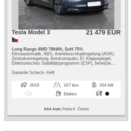
21 479 EUR
Tesla Model 3
Long Range 4WD 78kWh, SoH 75%
Klimaautomatik, ABS, Antriebsschlupfregelung (ASR),
Zentralverriegelung, Bordcomputer, El. Klappspiegel,
Elektronisches Stabilitätsprogramm (ESP), beheizte
Sitze, Ledersitze, Scheibenwischersensor,
Reifendrucksensor, USB, El. einstellbare Sitze, Uhr Spur,
Garantie Scheck​- Heft
Panoramadach, Servolenkung, El. Seitenscheiben,
Autoradio, Automatikgetriebe, Antrieb 4x4
2019
157 tkm
324 kW
Elektro
AAA Auto
, Praha 8 - Čimice