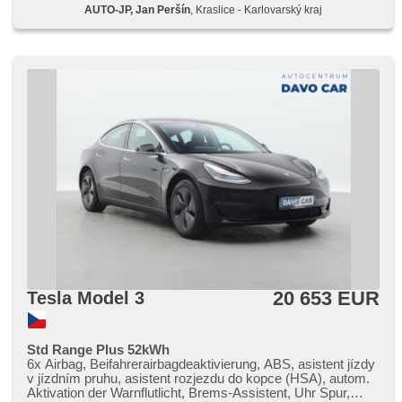
AUTO-JP, Jan Peršín
, Kraslice - Karlovarský kraj
monitorovací systém (AVM), Parkassistent, Fahrkamera,
automatikparken, bezklíčové odemykání, Lichtsensor,
Scheibenwischersensor, Lenkrad einstellbar,
Multifunktionslenkrad, beheizte Lenkrad,
Beifahrerairbagdeaktivierung, Android Auto, Apple CarPlay,
bezdrátová nabíječka mobilních telefonů, Bluetooth, El.
Deckel des Kofferraums, El. Seitenscheiben,
Panoramadach, El. Klappspiegel, El. Spiegel, samostmívací
zrcátka, Wegfahrsperre, Ledersitze, Lederpolsterung,
beheizte Sitze, El. einstellbare Sitze, höheneinstellbare
Sitze, paměť nastavení sedadla řidiče, Reifendrucksensor,
Abnutzungssensor des Bremsbelages, Vorderlichter LED,
Heck LED Leuchte, Nebelscheinwerfer, USB, Autoradio,
digitální příjem rádia (DAB), Außenthermometer, beheizte
Spiegel, Teilbare Rücksitzbank, zadní loketní opěrka,
Getönte Scheiben, zatmavená zadní skla, zadní pohon,
digitální přístrojová deska, vyhřívaná zadní sedadla, tepelné
čerpadlo, malý kožený paket
20 653 EUR
Tesla Model 3
Std Range Plus 52kWh
6x Airbag, Beifahrerairbagdeaktivierung, ABS, asistent jízdy
v jízdním pruhu, asistent rozjezdu do kopce (HSA), autom.
Aktivation der Warnflutlicht, Brems-Assistent, Uhr Spur,