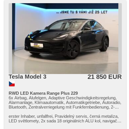
21 850 EUR
Tesla Model 3
RWD LED Kamera Range Plus 229
6x Airbag, Alufelgen, Adaptive Geschwindigkeitsregelung,
Alarmanlage, Klimaautomatik, Automatikgetriebe, Autoradio,
Bluetooth, Zentralverriegelung mit Funkfernbedienung, 2-
Zonen Klimaanlage, El. einstellbare Sitze, El. Klappspiegel,
El. Spiegel, Uhr Spur, Blind Spot Anzeige, LED denní
erster Inhaber,​ unfallfrei,​ Pravidelný servis,​ černá metalíza,​
svícení, Nebelscheinwerfer, Multifunktionslenkrad, Lenkrad
LED světlomety,​ 2x sada 18 originálních ALU kol,​ navigační
einstellbar, Bordcomputer, Panoramadach, Fahrkamera,
systém,​ ...