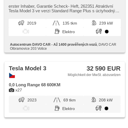
Notbremsung (PEBS), Parkassistent, Fahrkamera,
parkovací senzory přední, parkovací senzory zadní,
erster Inhaber,​ Garantie Scheck​- Heft,​ 262351 Atraktivní
Autoradio, Bluetooth, USB, bezklíčové odemykání,
Tesla Model 3 ve verzi Standard Range Plus s úctyhodným
Zentralverriegelung, El. Deckel des Kofferraums,
výkonem 239 kW na...
Klimaautomatik, 2-Zonen Klimaanlage, ambientní osvětlení
2019
135 tkm
239 kW
interiéru, Lederpolsterung, bezdrátová nabíječka mobilních
telefonů, hands free, El. Seitenscheiben, automatické
Elektro
přepínání dálkových světel, täglich Leuchten, LED adaptivní
světlomety, LED denní svícení, Nebelscheinwerfer,
Adaptive Geschwindigkeitsregelung, Automatikgetriebe,
Autocentrum DAVO CAR - Až 1400 prověřených vozů
, DAVO CAR
digitální přístrojová deska, digitální přístrojový štít, dotykové
Olbramovice 203 Votice
ovládání palubního počítače, elektronická ruční brzda,
hlasové ovládání palubního počítače, Bordcomputer,
Multifunktionslenkrad, Teilbare Rücksitzbank, El. einstellbare
Sitze, isofix, starten per Taste, Panoramadach, GPS
32 590 EUR
Tesla Model 3
Sicherung, Wegfahrsperre, El. Klappspiegel, El. Spiegel,
samostmívací zrcátka
Möglichkeit der MwSt. abzusetzen
0,0 Long Range 68 600KM
x27
2023
69 tkm
208 kW
Elektro