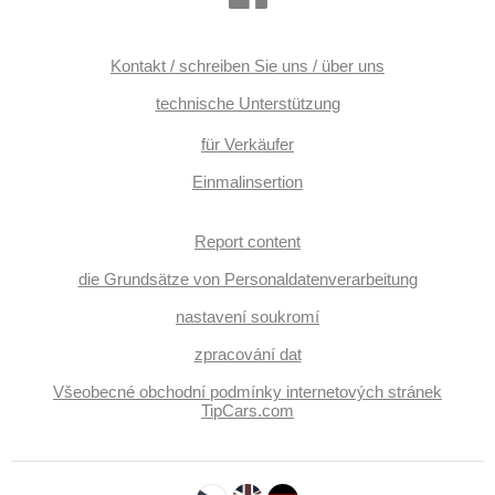
beheizte Sitze, vyhřívaná zadní sedadla, zadní loketní
opěrka, Panoramadach, Alarmanlage, El. Spiegel,
samostmívací zrcátka, beheizte Spiegel
Kontakt / schreiben Sie uns / über uns
technische Unterstützung
für Verkäufer
Einmalinsertion
Report content
die Grundsätze von Personaldatenverarbeitung
nastavení soukromí
zpracování dat
Všeobecné obchodní podmínky internetových stránek
TipCars.com