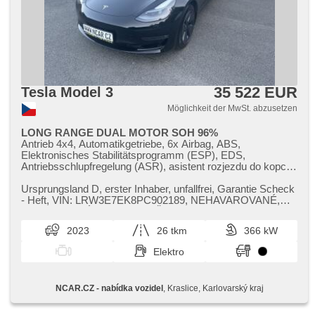
35 522 EUR
Tesla Model 3
Möglichkeit der MwSt. abzusetzen
LONG RANGE DUAL MOTOR SOH 96%
Antrieb 4x4, Automatikgetriebe, 6x Airbag, ABS,
Elektronisches Stabilitätsprogramm (ESP), EDS,
Antriebsschlupfregelung (ASR), asistent rozjezdu do kopce
(HSA), Uhr Spur, Blind Spot Anzeige, asistent jízdy v
jízdním pruhu, Überwachung der Ermüdung des Fahrers,
Ursprungsland D,​ erster Inhaber,​ unfallfrei,​ Garantie Scheck​
Servolenkung, 2-Zonen Klimaanlage, Standheizung,
- Heft,​ VIN: LRW3E7EK8PC902189,​ NEHAVAROVANÉ,​
Standheizung mit Zeitvorwärmer, Adaptive
NELAKOVANÉ,​ CEBIA BEZ ŠK...
Geschwindigkeitsregelung, Tempomat, LED matrixové
2023
26 tkm
366 kW
světlomety, Schaltflutlicht, täglich Leuchten, LED denní
svícení, automatické přepínání dálkových světel, Alufelgen,
Elektro
Bordcomputer, hlasové ovládání palubního počítače,
elektronická ruční brzda, Navigation, parkovací senzory
přední, parkovací senzory zadní, 360° monitorovací systém
NCAR.CZ - nabídka vozidel
, Kraslice, Karlovarský kraj
(AVM), Parkassistent, Fahrkamera, bezklíčové startování,
bezklíčové odemykání, Lichtsensor,
Scheibenwischersensor, Lenkrad einstellbar,