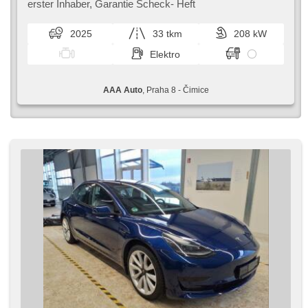
Reifendrucksensor, USB, 6x Airbag, El. einstellbare
erster Inhaber,​ Garantie Scheck​- Heft
Sitze, beheizte Frontscheibe, beheizte Lenkrad, Uhr
Spur, Panoramadach, Servolenkung, El. Seitenscheiben,
2025
33 tkm
208 kW
Autoradio, Automatikgetriebe
Elektro
AAA Auto
, Praha 8 - Čimice