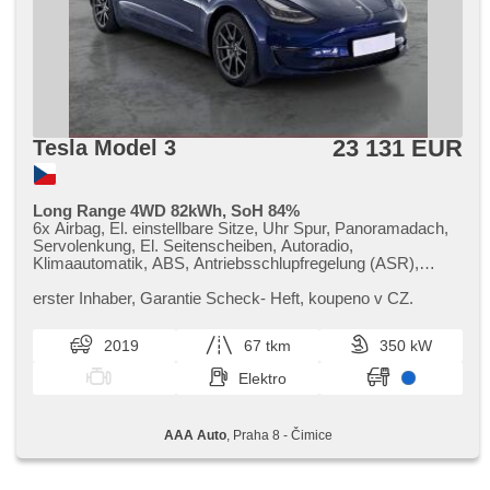
23 131 EUR
Tesla Model 3
Long Range 4WD 82kWh, SoH 84%
6x Airbag, El. einstellbare Sitze, Uhr Spur, Panoramadach,
Servolenkung, El. Seitenscheiben, Autoradio,
Klimaautomatik, ABS, Antriebsschlupfregelung (ASR),
Zentralverriegelung, Bordcomputer, El. Klappspiegel,
Elektronisches Stabilitätsprogramm (ESP),
erster Inhaber,​ Garantie Scheck​- Heft,​ koupeno v CZ.
Nebelscheinwerfer, beheizte Sitze, Ledersitze,
Scheibenwischersensor, Reifendrucksensor, USB,
2019
67 tkm
350 kW
Automatikgetriebe, Antrieb 4x4
Elektro
AAA Auto
, Praha 8 - Čimice