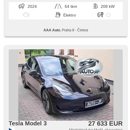
Seitenscheiben, Autoradio, Automatikgetriebe
2024
64 tkm
208 kW
Elektro
AAA Auto
, Praha 8 - Čimice
27 633 EUR
Tesla Model 3