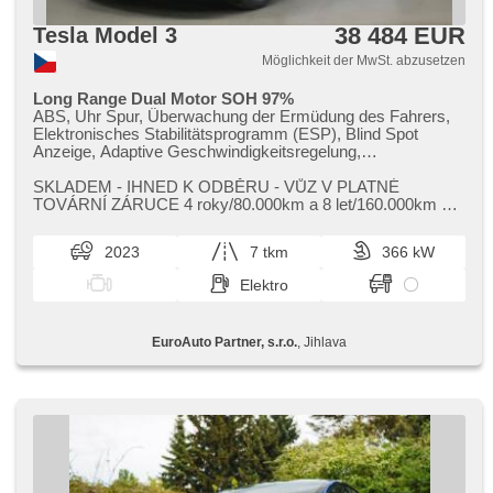
38 484 EUR
Tesla Model 3
Möglichkeit der MwSt. abzusetzen
Long Range Dual Motor SOH 97%
ABS, Uhr Spur, Überwachung der Ermüdung des Fahrers,
Elektronisches Stabilitätsprogramm (ESP), Blind Spot
Anzeige, Adaptive Geschwindigkeitsregelung,
Parkassistent, parkovací senzory zadní, parkovací senzory
přední, asistent rozjezdu do kopce (HSA), Tempomat,
SKLADEM ​- IHNED K ODBĚRU ​- VŮZ V PLATNÉ
Zentralverriegelung, Zentralverriegelung mit
TOVÁRNÍ ZÁRUCE 4 roky/80.000km a 8 let/160.000km na
Funkfernbedienung, bezklíčové odemykání, El.
baterii a pohonnou jednotku,​ Kapacita ...
Seitenscheiben, El. Spiegel, Multifunktionslenkrad,
2023
7 tkm
366 kW
Servolenkung, Reifendrucksensor, beheizte Frontscheibe,
Beifahrerairbagdeaktivierung, El. Deckel des Kofferraums,
Elektro
Lederpolsterung, Standheizung, Scheibenwischersensor,
Dachscheibe, beheizte Lenkrad, Navigation, Apple CarPlay,
Bluetooth, USB, Android Auto, bezdrátová nabíječka
EuroAuto Partner, s.r.o.
, Jihlava
mobilních telefonů, Bordcomputer, beheizte Sitze, isofix, El.
einstellbare Sitze, Ledersitze, täglich Leuchten, Vorderlichter
LED, Panoramadach, Alufelgen, Garantie, Klimaautomatik,
2-Zonen Klimaanlage, Fahrer-Airbag, 8x Airbag,
Antriebsschlupfregelung (ASR), Notbremsung (PEBS),
aktivní kapota, hlídání provozu při couvání (RCTA), 360°
monitorovací systém (AVM), asistent jízdy v jízdním pruhu,
asistent jízdy v koloně, asistent změny jízdního pruhu,
Alarmanlage, Schlossverblendung, automatické přepínání