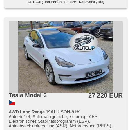
AUTO-JP, Jan Peršín
, Kraslice - Karlovarský kraj
Fahrkamera, automatikparken, bezklíčové odemykání,
Lichtsensor, Scheibenwischersensor, Lenkrad einstellbar,
Multifunktionslenkrad, beheizte Lenkrad,
Beifahrerairbagdeaktivierung, Android Auto, Apple CarPlay,
bezdrátová nabíječka mobilních telefonů, El. Deckel des
Kofferraums, El. Seitenscheiben, El. Klappspiegel, El.
Spiegel, samostmívací zrcátka, Wegfahrsperre,
Zentralverriegelung mit Funkfernbedienung, Ledersitze,
beheizte Sitze, El. einstellbare Sitze, höheneinstellbare
Sitze, paměť nastavení sedadla řidiče, Reifendrucksensor,
Abnutzungssensor des Bremsbelages, Vorderlichter LED,
Heck LED Leuchte, Speicherkarte, Autoradio, digitální
příjem rádia (DAB), Außenthermometer, beheizte Spiegel,
Teilbare Rücksitzbank, Getönte Scheiben, zatmavená zadní
skla, zadní pohon, digitální přístrojová deska, vyhřívaná
zadní sedadla, tepelné čerpadlo, malý kožený paket
27 220 EUR
Tesla Model 3
AWD Long Range 19ALU SOH-91%
Antrieb 4x4, Automatikgetriebe, 7x airbag, ABS,
Elektronisches Stabilitätsprogramm (ESP),
Antriebsschlupfregelung (ASR), Notbremsung (PEBS),