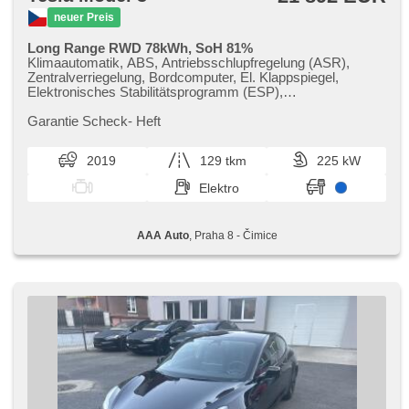
neuer Preis
Long Range RWD 78kWh, SoH 81%
Klimaautomatik, ABS, Antriebsschlupfregelung (ASR),
Zentralverriegelung, Bordcomputer, El. Klappspiegel,
Elektronisches Stabilitätsprogramm (ESP),
Nebelscheinwerfer, beheizte Sitze, Ledersitze,
Scheibenwischersensor, Reifendrucksensor, USB, El.
Garantie Scheck​- Heft
einstellbare Sitze, Uhr Spur, Panoramadach, El. Spiegel,
Servolenkung, El. Seitenscheiben, Autoradio,
2019
129 tkm
225 kW
Automatikgetriebe
Elektro
AAA Auto
, Praha 8 - Čimice