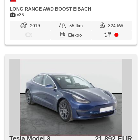
LONG RANGE AWD BOOST EIBACH
x35
2019
55 tkm
324 kW
Elektro
21 892 EUR
Tesla Model 3