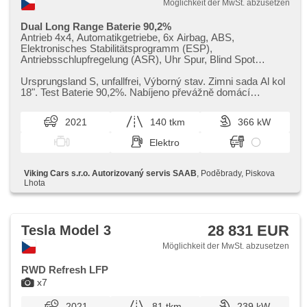
Möglichkeit der MwSt. abzusetzen
Dual Long Range Baterie 90,2%
Antrieb 4x4, Automatikgetriebe, 6x Airbag, ABS,
Elektronisches Stabilitätsprogramm (ESP),
Antriebsschlupfregelung (ASR), Uhr Spur, Blind Spot
Anzeige, asistent jízdy v koloně, asistent jízdy v jízdním
pruhu, Überwachung der Ermüdung des Fahrers,
Ursprungsland S,​ unfallfrei,​ Výborný stav. Zimni sada Al kol
Anhängerkupplung, Servolenkung, 2-Zonen Klimaanlage,
18". Test Baterie 90,​2%. Nabíjeno převážně domácí
Klimaautomatik, Standheizung, Adaptive
nabíječkou. Auto po...
Geschwindigkeitsregelung, Tempomat, LED adaptivní
2021
140 tkm
366 kW
světlomety, LED matrixové světlomety, Schaltflutlicht,
täglich Leuchten, Alufelgen, erfüllt 'EURO VI', Bordcomputer,
Elektro
hlasové ovládání palubního počítače, Navigation, parkovací
senzory přední, parkovací senzory zadní, 360°
monitorovací systém (AVM), Parkassistent, Fahrkamera,
Viking Cars s.r.o. Autorizovaný servis SAAB
, Poděbrady, Piskova
bezklíčové startování, bezklíčové odemykání, Lichtsensor,
Lhota
Scheibenwischersensor, Lenkrad einstellbar, hands free,
Bluetooth, El. Seitenscheiben, Panoramadach, Ski-Box, El.
Klappspiegel, El. Spiegel, Alarmanlage, Zentralverriegelung
mit Funkfernbedienung, Zentralverriegelung, Ledersitze,
28 831 EUR
Tesla Model 3
isofix, beheizte Sitze, El. einstellbare Sitze,
Reifendrucksensor, Vorderlichter LED, Heck LED Leuchte,
Möglichkeit der MwSt. abzusetzen
autom. Aktivation der Warnflutlicht, Nebelscheinwerfer, USB,
Autoradio, beheizte Spiegel, vyhřívaná zadní sedadla,
RWD Refresh LFP
tepelné čerpadlo
x7
2021
81 tkm
239 kW