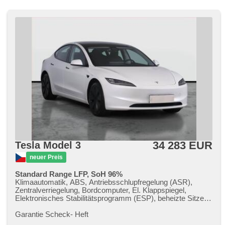
34 283 EUR
Tesla Model 3
neuer Preis
Standard Range LFP, SoH 96%
Klimaautomatik, ABS, Antriebsschlupfregelung (ASR),
Zentralverriegelung, Bordcomputer, El. Klappspiegel,
Elektronisches Stabilitätsprogramm (ESP), beheizte Sitze,
Ledersitze, Scheibenwischersensor, Reifendrucksensor, El.
einstellbare Sitze, beheizte Frontscheibe, beheizte Lenkrad,
Garantie Scheck​- Heft
Uhr Spur, Panoramadach, Servolenkung, El.