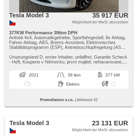
35 917 EUR
Tesla Model 3
Möglichkeit der MwSt. abzusetzen
377KW Performance 39tkm DPH
Antrieb 4x4, Automatikgetriebe, Sportfahrgestell, 8x Airbag,
Fahrer-Airbag, ABS, Brems-Assistent, Elektronisches
Stabilitätsprogramm (ESP), Antriebsschlupfregelung (ASR),
Notbremsung (PEBS), asistent rozjezdu do kopce (HSA),
ukazatel rychlostního limitu (SLIF), Uhr Spur, Blind Spot
Ursprungsland D,​ erster Inhaber,​ unfallfrei,​ Garantie Scheck​
Anzeige, asistent jízdy v koloně, asistent změny jízdního
- Heft,​ Koupeno v Německu,​ první majitel,​ nehavarované,​
pruhu, asistent jízdy v jízdním pruhu, Überwachung der
servisní knížk...
Ermüdung des Fahrers, adaptivní regulace podvozku,
2021
39 tkm
377 kW
autom. Sperrdiferential, Servolenkung, 2-Zonen
Klimaanlage, Klimaautomatik, Standheizung, Standheizung
Elektro
mit Zeitvorwärmer, Adaptive Geschwindigkeitsregelung,
LED adaptivní světlomety, LED matrixové světlomety,
Schaltflutlicht, täglich Leuchten, LED denní svícení,
PromoGames s.r.o.
, Litvínovice 32
automatické přepínání dálkových světel, Alufelgen, erfüllt
'EURO VI', Bordcomputer, hlasové ovládání palubního
počítače, dotykové ovládání palubního počítače, digitální
přístrojový štít, volba jízdního režimu, elektronická ruční
brzda, Navigation, hlídání provozu při couvání (RCTA),
23 131 EUR
Tesla Model 3
parkovací senzory přední, parkovací senzory zadní, 360°
monitorovací systém (AVM), Parkassistent, Fahrkamera,
Möglichkeit der MwSt. abzusetzen
bezklíčové startování, bezklíčové odemykání, Lichtsensor,