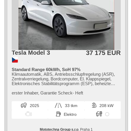
Holzverkleidung, elektronická ruční brzda, samostmívací
zrcátka, Lenkrad einstellbar, Abnutzungssensor des
Bremsbelages, Außenthermometer, Innenthermometer,
beheizte Spiegel, zadní loketní opěrka, Autoradio, digitální
příjem rádia (DAB), dotykové ovládání palubního počítače,
Telefon, Teilbare Rücksitzbank, Positionssitze, Ausziehbare
Kopflehnen, höheneinstellbare Sitze, höheneinstellbare
Fahrersitz, Getönte Scheiben, zatmavená zadní skla, volba
jízdního režimu, El. Vorderscheiben, Wegfahrsperre,
Automatikgetriebe, Antrieb 4x4
37 175 EUR
Tesla Model 3
Standard Range 60kWh, SoH 97%
Klimaautomatik, ABS, Antriebsschlupfregelung (ASR),
Zentralverriegelung, Bordcomputer, El. Klappspiegel,
Elektronisches Stabilitätsprogramm (ESP), beheizte
Sitze, Ledersitze, Scheibenwischersensor,
Reifendrucksensor, USB, 6x Airbag, El. einstellbare
erster Inhaber,​ Garantie Scheck​- Heft
Sitze, beheizte Frontscheibe, beheizte Lenkrad, Uhr
Spur, Panoramadach, Servolenkung, El. Seitenscheiben,
2025
33 tkm
208 kW
Autoradio, Automatikgetriebe
Elektro
Mototechna Group s.r.o
, Praha 1