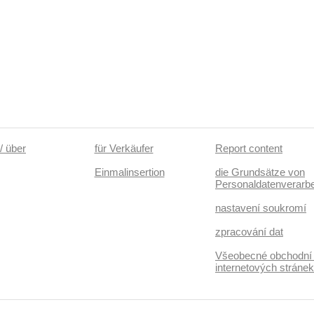
/ über
für Verkäufer
Report content
Einmalinsertion
die Grundsätze von
Personaldatenverarbe
nastavení soukromí
zpracování dat
Všeobecné obchodní
internetových stráne