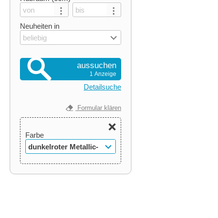
Neuheiten in
beliebig
aussuchen
1 Anzeige
Detailsuche
Formular klären
Farbe
dunkelroter Metallic-
Lack