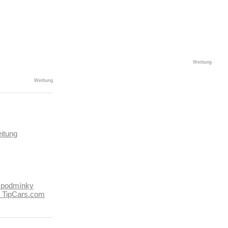
Werbung
Werbung
itung
 podmínky
k TipCars.com