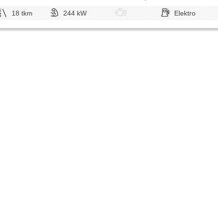
18 tkm
244 kW
Elektro