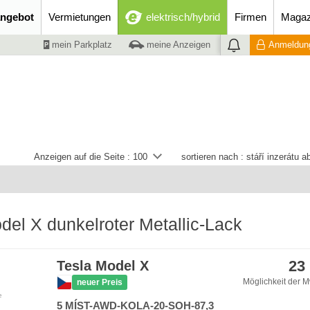
ngebot
Vermietungen
elektrisch/hybrid
Firmen
Magaz
mein Parkplatz
meine Anzeigen
Anmeldung
Anzeigen auf die Seite :
100
sortieren nach :
stáří inzerátu 
del X dunkelroter Metallic-Lack
23
Tesla Model X
Möglichkeit der M
neuer Preis
e
5 MÍST-AWD-KOLA-20-SOH-87,3