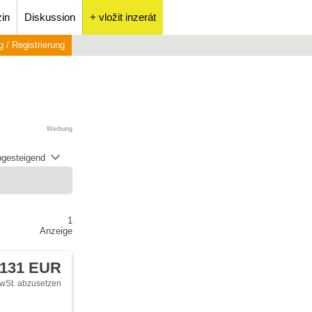
in
Diskussion
+ vložit inzerát
 / Registrierung
Werbung
abgesteigend
1
Anzeige
 131 EUR
wSt. abzusetzen