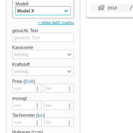
Modell
2018
Model X
+ přidat další značku
gesucht. Text
Karosserie
beliebig
Kraftstoff
beliebig
Preis (
)
EUR
erzeugt
Tachometer (
)
km
Hubraum (ccm)