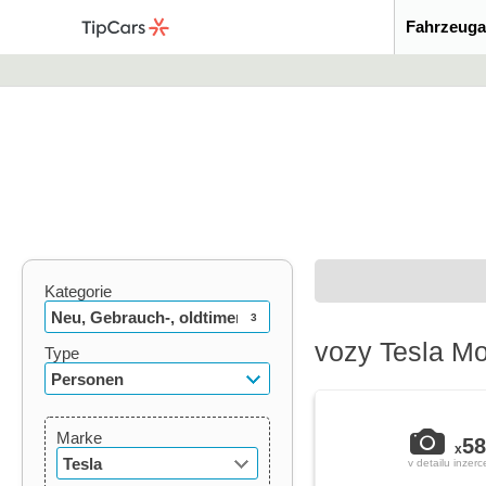
Fahrzeuga
Kategorie
Neu, Gebrauch-, oldtimer
3
vozy Tesla Mo
Type
Personen
Marke
58
x
Tesla
v detailu inzerc