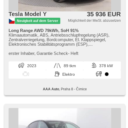
35 936 EUR
Tesla Model Y
Möglichkeit der MwSt. abzusetzen
Neuigkeit auf dem Server
Long Range AWD 79kWh, SoH 91%
Klimaautomatik, ABS, Antriebsschlupfregelung (ASR),
Zentralverriegelung, Bordcomputer, El. Klappspiegel,
Elektronisches Stabilitätsprogramm (ESP),
Nebelscheinwerfer, beheizte Sitze, Ledersitze,
Scheibenwischersensor, Anhängerkupplung,
erster Inhaber,​ Garantie Scheck​- Heft
Reifendrucksensor, USB, El. einstellbare Sitze, beheizte
Frontscheibe, beheizte Lenkrad, Uhr Spur, Panoramadach,
2023
89 tkm
378 kW
Servolenkung, El. Seitenscheiben, Autoradio,
Automatikgetriebe, Antrieb 4x4
Elektro
AAA Auto
, Praha 8 - Čimice