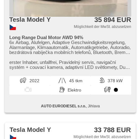
35 894 EUR
Tesla Model Y
Möglichkeit der MwSt. abzusetzen
Long Range Dual Motor AWD 94%
6x Airbag, Alufelgen, Adaptive Geschwindigkeitsregelung,
Alarmanlage, Klimaautomatik, Automatikgetriebe, Autoradio,
bezdrátová nabíječka mobilních telefonů, Bluetooth, Brems-
Assistent, Zentralverriegelung mit Funkfernbedienung, 2-
Zonen Klimaanlage, El. Klappspiegel, El. Deckel des
erster Inhaber,​ unfallfrei,​ Pravidelný servis,​ navigační
Kofferraums, El. Spiegel, Uhr Spur, Blind Spot Anzeige,
systém ​+ couvací kamera,​ adaptivní LED světlomety,​ Dual
isofix, LED denní svícení, Nebelscheinwerfer,
Motor – pohon vše...
Multifunktionslenkrad, Lenkrad einstellbar, Bordcomputer,
2022
45 tkm
378 kW
Panoramadach, Fahrkamera, parkovací senzory přední,
parkovací senzory zadní, Antrieb 4x4, Ledersitze,
Elektro
Navigation, Scheibenwischersensor, Reifendrucksensor,
starten per Taste, Dachträger, Tempomat, Getönte
Scheiben, USB, beheizte Sitze, beheizte Spiegel, beheizte
AUTO EURODIESEL s.r.o.
, Jihlava
Lenkrad, höheneinstellbare Sitze, Heck LED Leuchte,
ambientní osvětlení interiéru, Android Auto, Apple CarPlay,
automatické přepínání dálkových světel, LED adaptivní
světlomety, wifi hotspot
33 788 EUR
Tesla Model Y
Möglichkeit der MwSt. abzusetzen