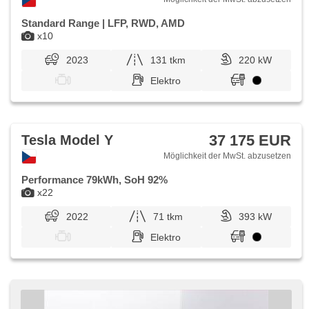
Standard Range | LFP, RWD, AMD
x10
2023
131 tkm
220 kW
Elektro
37 175 EUR
Tesla Model Y
Möglichkeit der MwSt. abzusetzen
Performance 79kWh, SoH 92%
x22
2022
71 tkm
393 kW
Elektro