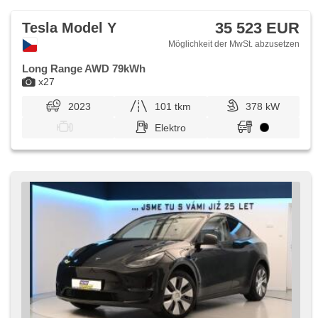
35 523 EUR
Tesla Model Y
Möglichkeit der MwSt. abzusetzen
Long Range AWD 79kWh
x27
2023
101 tkm
378 kW
Elektro