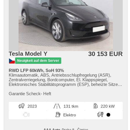
30 153 EUR
Tesla Model Y
Neuigkeit auf dem Server
RWD LFP 60kWh, SoH 93%
Klimaautomatik, ABS, Antriebsschlupfregelung (ASR),
Zentralverriegelung, Bordcomputer, El. Klappspiegel,
Elektronisches Stabilitätsprogramm (ESP), beheizte Sitze,
Ledersitze, Scheibenwischersensor, Reifendrucksensor, El.
einstellbare Sitze, beheizte Frontscheibe, beheizte Lenkrad,
Garantie Scheck​- Heft
Uhr Spur, Panoramadach, Servolenkung, El.
Seitenscheiben, Autoradio, Automatikgetriebe
2023
131 tkm
220 kW
Elektro
AAA Auto
, Praha 8 - Čimice