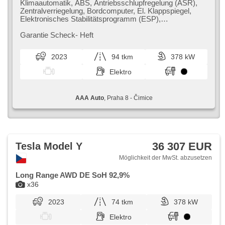
Klimaautomatik, ABS, Antriebsschlupfregelung (ASR),
Zentralverriegelung, Bordcomputer, El. Klappspiegel,
Elektronisches Stabilitätsprogramm (ESP),
Nebelscheinwerfer, beheizte Sitze, Ledersitze,
Scheibenwischersensor, Reifendrucksensor, USB, El.
Garantie Scheck​- Heft
einstellbare Sitze, beheizte Frontscheibe, beheizte
Lenkrad, Uhr Spur, Panoramadach, Servolenkung, El.
2023
94 tkm
378 kW
Seitenscheiben, Autoradio, Automatikgetriebe, Antrieb
4x4
Elektro
AAA Auto
, Praha 8 - Čimice
36 307 EUR
Tesla Model Y
Möglichkeit der MwSt. abzusetzen
Long Range AWD DE SoH 92,9%
x36
2023
74 tkm
378 kW
Elektro