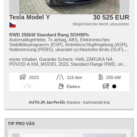
30 525 EUR
Tesla Model Y
Möglichkeit der MwSt. abzusetzen
RWD 255kW Standard Rang SOH90%
Automatikgetriebe, 7x airbag, ABS, Elektronisches
Stabilitätsprogramm (ESP), Antriebsschlupfregelung (ASR),
Notbremsung (PEBS), ukazatel rychlostního limitu (SLIF),
Blind Spot Anzeige, Servolenkung, 2-Zonen Klimaanlage,
Klimaautomatik, Standheizung, Standheizung mit
erster Inhaber,​ Garantie Scheck​- Heft,​ ZÁRUKA NA
Zeitvorwärmer, Adaptive Geschwindigkeitsregelung, LED
PŮVOD A KM,​ MODEL 2023,​ Standard Range RWD,​ orig.
adaptivní světlomety, LED matrixové světlomety, LED denní
19 ALU,​ vyhřívání všech 5​-ti sedadel,​ SOH ​- 90%
svícení, automatické přepínání dálkových světel, Alufelgen,
2023
115 tkm
255 kW
Bordcomputer, hlasové ovládání palubního počítače,
dotykové ovládání palubního počítače, digitální přístrojový
Elektro
štít, volba jízdního režimu, elektronická ruční brzda,
Navigation, parkovací senzory přední, parkovací senzory
zadní, Fahrkamera, bezklíčové odemykání, Lichtsensor,
AUTO-JP, Jan Peršín
, Kraslice - Karlovarský kraj
Scheibenwischersensor, Lenkrad einstellbar,
Multifunktionslenkrad, beheizte Lenkrad,
Beifahrerairbagdeaktivierung, Android Auto, Apple CarPlay,
bezdrátová nabíječka mobilních telefonů, Bluetooth, El.
Deckel des Kofferraums, El. Seitenscheiben,
TIP PRO VÁS
Panoramadach, El. Klappspiegel, El. Spiegel, samostmívací
zrcátka, Wegfahrsperre, Zentralverriegelung mit