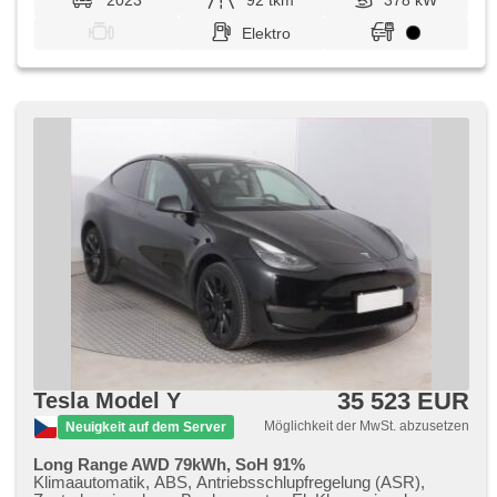
2023
92 tkm
378 kW
Elektro
35 523 EUR
Tesla Model Y
Möglichkeit der MwSt. abzusetzen
Neuigkeit auf dem Server
Long Range AWD 79kWh, SoH 91%
Klimaautomatik, ABS, Antriebsschlupfregelung (ASR),