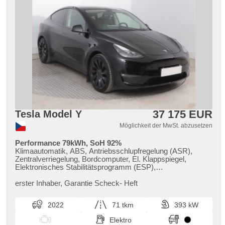
37 175 EUR
Tesla Model Y
Möglichkeit der MwSt. abzusetzen
Performance 79kWh, SoH 92%
Klimaautomatik, ABS, Antriebsschlupfregelung (ASR),
Zentralverriegelung, Bordcomputer, El. Klappspiegel,
Elektronisches Stabilitätsprogramm (ESP),
Nebelscheinwerfer, beheizte Sitze, Ledersitze,
Scheibenwischersensor, Reifendrucksensor, USB, El.
erster Inhaber,​ Garantie Scheck​- Heft
einstellbare Sitze, beheizte Frontscheibe, beheizte Lenkrad,
Uhr Spur, Panoramadach, Servolenkung, El.
2022
71 tkm
393 kW
Seitenscheiben, Autoradio, Automatikgetriebe, Antrieb 4x4
Elektro