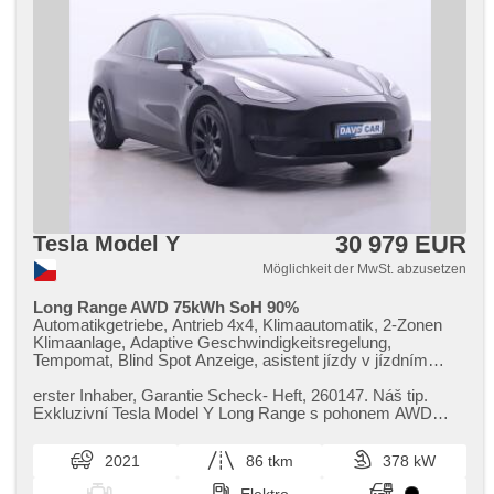
30 979 EUR
Tesla Model Y
Möglichkeit der MwSt. abzusetzen
Long Range AWD 75kWh SoH 90%
Automatikgetriebe, Antrieb 4x4, Klimaautomatik, 2-Zonen
Klimaanlage, Adaptive Geschwindigkeitsregelung,
Tempomat, Blind Spot Anzeige, asistent jízdy v jízdním
pruhu, Uhr Spur, asistent změny jízdního pruhu,
Überwachung der Ermüdung des Fahrers, 360°
erster Inhaber,​ Garantie Scheck​- Heft,​ 260147. Náš tip.
monitorovací systém (AVM), Fahrkamera, parkovací
Exkluzivní Tesla Model Y Long Range s pohonem AWD
senzory přední, parkovací senzory zadní, Parkassistent,
všech kol a výkonem 378 ...
LED adaptivní světlomety, Vorderlichter LED, Heck LED
2021
86 tkm
378 kW
Leuchte, LED denní svícení, automatické přepínání
dálkových světel, täglich Leuchten, autom. Aktivation der