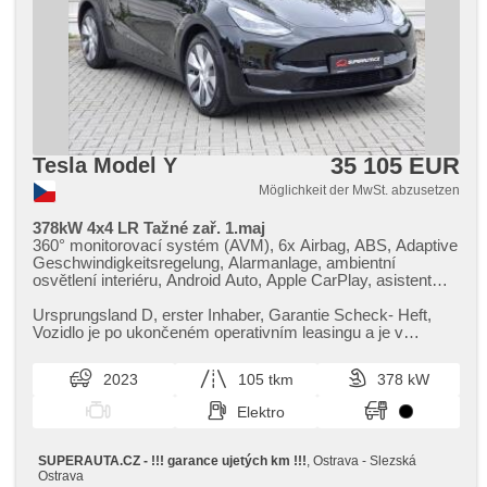
35 105 EUR
Tesla Model Y
Möglichkeit der MwSt. abzusetzen
378kW 4x4 LR Tažné zař. 1.maj
360° monitorovací systém (AVM), 6x Airbag, ABS, Adaptive
Geschwindigkeitsregelung, Alarmanlage, ambientní
osvětlení interiéru, Android Auto, Apple CarPlay, asistent
jízdy v jízdním pruhu, asistent jízdy v koloně, asistent
rozjezdu do kopce (HSA), asistent změny jízdního pruhu,
Ursprungsland D,​ erster Inhaber,​ Garantie Scheck​- Heft,​
Klimaautomatik, Automatikgetriebe, autom. einstellbares
Vozidlo je po ukončeném operativním leasingu a je v
Lenkrad, autom. Sperrdiferential, automatisch im Berg
perfektním stavu,​ NEHA...
bremsen , automatické přepínání dálkových světel,
2023
105 tkm
378 kW
Autoradio, bezdrátová nabíječka mobilních telefonů,
Bluetooth, Brems-Assistent, Zentralverriegelung mit
Elektro
Funkfernbedienung, Zentralverriegelung,
Beifahrerairbagdeaktivierung, Teilbare Rücksitzbank, täglich
Leuchten, digitální příjem rádia (DAB), digitální přístrojová
SUPERAUTA.CZ - !!! garance ujetých km !!!
, Ostrava - Slezská
deska, digitální přístrojový štít, dotykové ovládání palubního
Ostrava