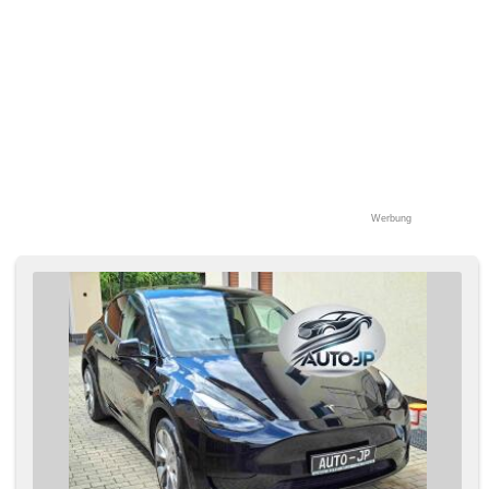
ambientní osvětlení interiéru, beheizte Sitze, El. einstellbare
Sitze, Reifendrucksensor, Abnutzungssensor des
Bremsbelages, Vorderlichter LED, Heck LED Leuchte,
Nebelscheinwerfer, Start-Stop System, USB, Autoradio,
digitální příjem rádia (DAB), Außenthermometer, beheizte
Spiegel, beheizte Frontscheibe, Klimaablage, Teilbare
Rücksitzbank, zadní loketní opěrka, Innenthermometer,
Getönte Scheiben, zatmavená zadní skla, Ausziehbare
Kopflehnen, Anhängevorrichtung, Garantie, wifi hotspot,
vyhřívaná zadní sedadla, tepelné čerpadlo, malý kožený
paket
Werbung