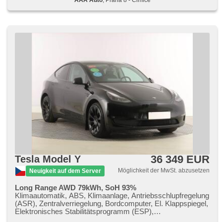
36 349 EUR
Tesla Model Y
Möglichkeit der MwSt. abzusetzen
Neuigkeit auf dem Server
Long Range AWD 79kWh, SoH 93%
Klimaautomatik, ABS, Klimaanlage, Antriebsschlupfregelung
(ASR), Zentralverriegelung, Bordcomputer, El. Klappspiegel,
Elektronisches Stabilitätsprogramm (ESP),
Nebelscheinwerfer, beheizte Sitze, Ledersitze,