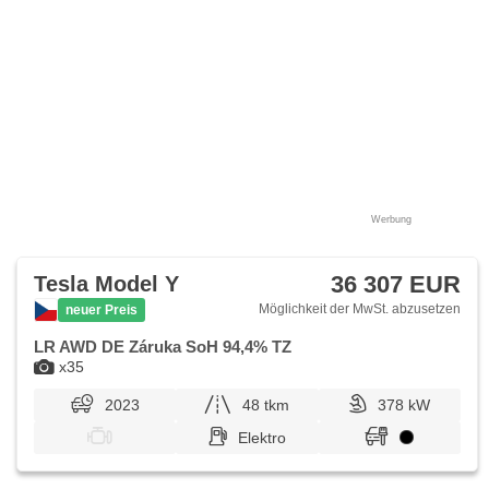
Werbung
36 307 EUR
Tesla Model Y
Möglichkeit der MwSt. abzusetzen
neuer Preis
LR AWD DE Záruka SoH 94,4% TZ
x35
2023
48 tkm
378 kW
Elektro