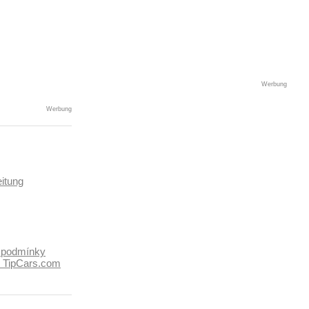
Werbung
Werbung
itung
 podmínky
k TipCars.com