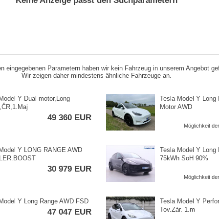
Keine Anzeige passt den Suchparametern
n eingegebenen Parametern haben wir kein Fahrzeug in unserem Angebot ge
Wir zeigen daher mindestens ähnliche Fahrzeuge an.
Model Y Dual motor,​Long
Tesla Model Y Long
​ČR,​1.Maj
Motor AWD
49 360 EUR
Möglichkeit d
 Model Y LONG RANGE AWD
Tesla Model Y Lon
LER.BOOST
75kWh SoH 90%
30 979 EUR
Möglichkeit d
 Model Y Long Range AWD FSD
Tesla Model Y Perf
Tov.Zár. 1.m
47 047 EUR