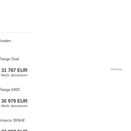
funden.
 Range Dual
31 787 EUR
Werbung
er MwSt. abzusetzen
g Range AWD
30 979 EUR
er MwSt. abzusetzen
ormance 393kW