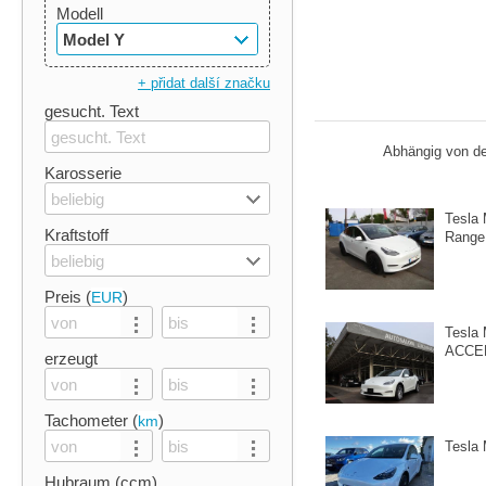
Modell
Model Y
+ přidat další značku
gesucht. Text
Abhängig von de
Karosserie
beliebig
Tesla 
Kraftstoff
Range,
beliebig
Preis (
)
EUR
Tesla
ACCE
erzeugt
Tachometer (
)
km
Tesla
Hubraum (ccm)