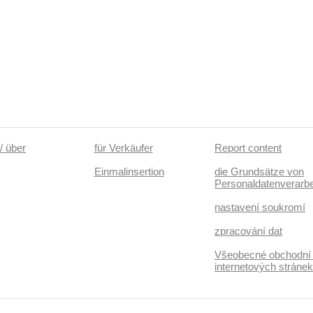
/ über
für Verkäufer
Report content
Einmalinsertion
die Grundsätze von
Personaldatenverarbe
nastavení soukromí
zpracování dat
Všeobecné obchodní
internetových stráne