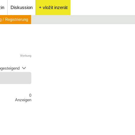
in
Diskussion
+ vložit inzerát
 / Registrierung
Werbung
abgesteigend
0
Anzeigen