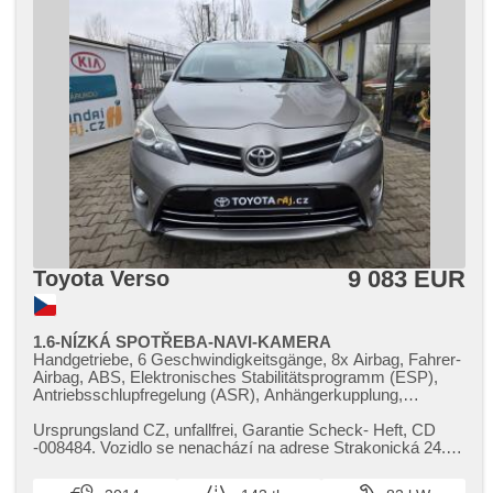
9 083 EUR
Toyota Verso
1.6-NÍZKÁ SPOTŘEBA-NAVI-KAMERA
Handgetriebe, 6 Geschwindigkeitsgänge, 8x Airbag, Fahrer-
Airbag, ABS, Elektronisches Stabilitätsprogramm (ESP),
Antriebsschlupfregelung (ASR), Anhängerkupplung,
Servolenkung, 2-Zonen Klimaanlage, Klimaautomatik,
Tempomat, Alufelgen, erfüllt 'EURO V', Bordcomputer,
Ursprungsland CZ,​ unfallfrei,​ Garantie Scheck​- Heft,​ CD​
Navigation, parkovací senzory zadní, Fahrkamera,
-008484. Vozidlo se nenachází na adrese Strakonická 24.
Lichtsensor, Scheibenwischersensor, Lenkrad einstellbar,
Pro bližší informac...
Multifunktionslenkrad, Beifahrerairbagdeaktivierung, hands