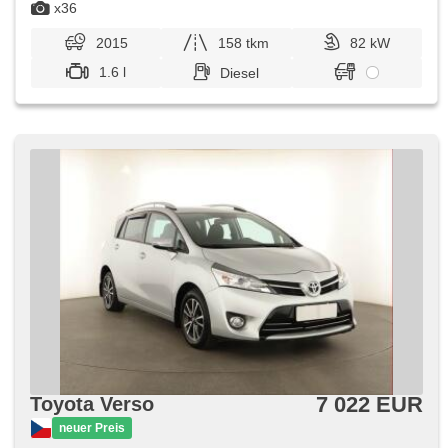
x36
2015
158 tkm
82 kW
1.6 l
Diesel
7 022 EUR
Toyota Verso
neuer Preis