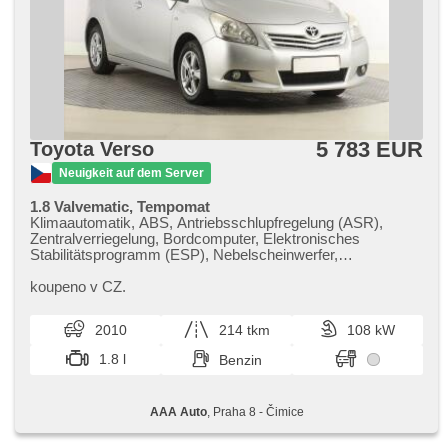
5 783 EUR
Toyota Verso
Neuigkeit auf dem Server
1.8 Valvematic, Tempomat
Klimaautomatik, ABS, Antriebsschlupfregelung (ASR),
Zentralverriegelung, Bordcomputer, Elektronisches
Stabilitätsprogramm (ESP), Nebelscheinwerfer,
Scheibenwischersensor, Anhängerkupplung, Servolenkung,
Dachträger, Autoradio, Handgetriebe
koupeno v CZ.
2010
214 tkm
108 kW
1.8 l
Benzin
AAA Auto
, Praha 8 - Čimice