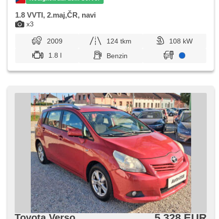
1.8 VVTI, 2.maj,ČR, navi
x3
2009
124 tkm
108 kW
1.8 l
Benzin
5 328 EUR
Toyota Verso