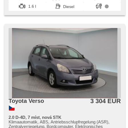
Außenthermometer, beheizte Spiegel, Klimaablage, Teilbare
1.6 l
Diesel
Rücksitzbank, zadní loketní opěrka, Innenthermometer,
Heckscheibenwischer, Getönte Scheiben, přední pohon,
Längssitzvorschub
3 304 EUR
Toyota Verso
2.0 D-4D, 7 míst, nová STK
Klimaautomatik, ABS, Antriebsschlupfregelung (ASR),
Zentralverriegelung, Bordcomputer, Elektronisches