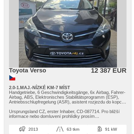
12 387 EUR
Toyota Verso
2.0-1.MAJ.-NÍZKÉ KM-7 MÍST
Handgetriebe, 6 Geschwindigkeitsgänge, 6x Airbag, Fahrer-
Airbag, ABS, Elektronisches Stabilitätsprogramm (ESP),
Antriebsschlupfregelung (ASR), asistent rozjezdu do kopce
(HSA), Servolenkung, 2-Zonen Klimaanlage,
Klimaautomatik, Alufelgen, Bordcomputer, dotykové
Ursprungsland CZ,​ erster Inhaber,​ CD​-087714. Pro bližší
ovládání palubního počítače, Fahrkamera, Lichtsensor,
informace nebo domluvení prohlídky prosím
Scheibenwischersensor, Lenkrad einstellbar,
KONTAKTUJTE na tel: 602 215 586 ...
Multifunktionslenkrad, Beifahrerairbagdeaktivierung, hands
2013
63 tkm
91 kW
free, El. Seitenscheiben, El. Vorderscheiben, Dachträger, El.