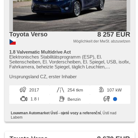
8 257 EUR
Toyota Verso
Möglichkeit der MwSt. abzusetzen
1.8 Valvematic Multidrive Act
Elektronisches Stabilitätsprogramm (ESP), El.
Seitenscheiben, El. Vorderscheiben, El. Spiegel, USB, isofix,
Fahrkamera, beheizte Spiegel, täglich Leuchten,
Nebelscheinwerfer, Tempomat, Multifunktionslenkrad,
Servolenkung, přední pohon, Automatikgetriebe
Ursprungsland CZ,​ erster Inhaber
2017
254 tkm
107 kW
1.8 l
Benzin
Louwman Automarket Ústí - ojeté vozy a referenční
, Ústí nad
Labem