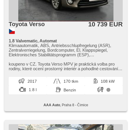
10 739 EUR
Toyota Verso
1.8 Valvematic, Automat
Klimaautomatik, ABS, Antriebsschlupfregelung (ASR),
Zentralverriegelung, Bordcomputer, El. Klappspiegel,
Elektronisches Stabilitätsprogramm (ESP),
Nebelscheinwerfer, beheizte Sitze, Scheibenwischersensor,
Reifendrucksensor, USB, Uhr Spur, Servolenkung, El.
koupeno v CZ. Toyota Verso MPV je praktická volba pro
Seitenscheiben, Dachträger, Autoradio, Automatikgetriebe
rodiny,​ které ocení prostorný interiér a pohodlné cestování.
Nabízí bohatou ...
2017
170 tkm
108 kW
1.8 l
Benzin
AAA Auto
, Praha 8 - Čimice