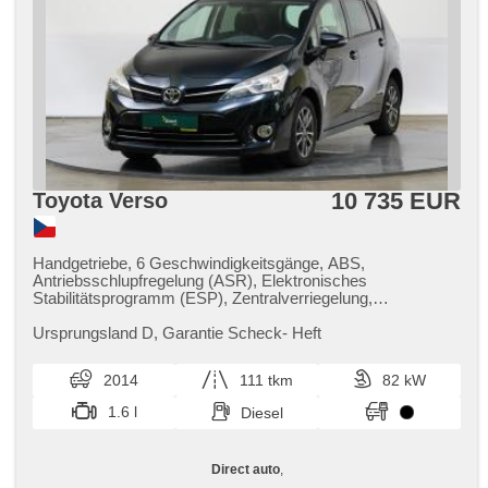
10 735 EUR
Toyota Verso
Handgetriebe, 6 Geschwindigkeitsgänge, ABS,
Antriebsschlupfregelung (ASR), Elektronisches
Stabilitätsprogramm (ESP), Zentralverriegelung,
Zentralverriegelung mit Funkfernbedienung, Wegfahrsperre,
CD-Wechsler, Bordcomputer, Nebelscheinwerfer, El.
Ursprungsland D,​ Garantie Scheck​- Heft
Spiegel, Alufelgen, Tempomat, Multifunktionslenkrad,
Servolenkung, Getönte Scheiben, Autoradio, El.
2014
111 tkm
82 kW
Seitenscheiben, Heckscheibenwischer, zadní loketní
opěrka, Außenthermometer, Teilbare Rücksitzbank, täglich
1.6 l
Diesel
Leuchten, Reifendrucksensor, Fahrkamera, Start-Stop
System, Bluetooth, El. Klappspiegel, isofix, Lenkrad
einstellbar, malý kožený paket, Fahrer-Airbag,
Direct auto
,
Beifahrerairbagdeaktivierung, höheneinstellbare Sitze,