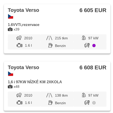
6 605 EUR
Toyota Verso
1.6VVTi,rezervace
x39
2010
215 tkm
97 kW
1.6 l
Benzin
6 608 EUR
Toyota Verso
1,6 i 97KW NÍZKÉ KM 2XKOLA
x48
2010
138 tkm
97 kW
1.6 l
Benzin