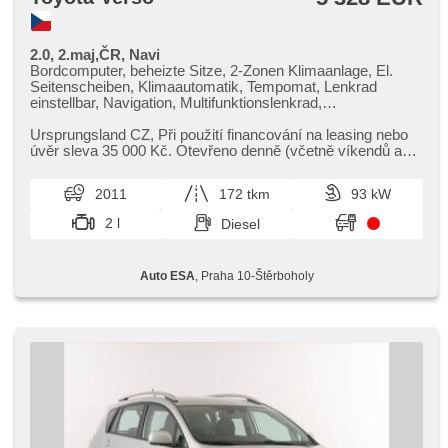
2.0, 2.maj,ČR, Navi
Bordcomputer, beheizte Sitze, 2-Zonen Klimaanlage, El.
Seitenscheiben, Klimaautomatik, Tempomat, Lenkrad
einstellbar, Navigation, Multifunktionslenkrad,
Anhängerkupplung, bezklíčové odemykání, Alufelgen,
Handgetriebe, El. Spiegel, Servolenkung,
Ursprungsland CZ,​ Při použití financování na leasing nebo
Zentralverriegelung mit Funkfernbedienung, Elektronisches
úvěr sleva 35 000 Kč. Otevřeno denně (včetně víkendů a
Stabilitätsprogramm (ESP), Nebelscheinwerfer, starten per
svátků) 9.00​-22.0...
Taste, ABS, isofix, Fahrkamera,
2011
172 tkm
93 kW
Beifahrerairbagdeaktivierung, Wegfahrsperre, 6x Airbag
2 l
Diesel
Auto ESA
, Praha 10-Štěrboholy