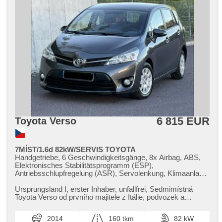
6 815 EUR
Toyota Verso
7MÍST/1.6d 82kW/SERVIS TOYOTA
Handgetriebe, 6 Geschwindigkeitsgänge, 8x Airbag, ABS,
Elektronisches Stabilitätsprogramm (ESP),
Antriebsschlupfregelung (ASR), Servolenkung, Klimaanlage,
Bordcomputer, Lenkrad einstellbar, Multifunktionslenkrad,
Beifahrerairbagdeaktivierung, El. Seitenscheiben, El.
Ursprungsland I,​ erster Inhaber,​ unfallfrei,​ Sedmimístná
Spiegel, Wegfahrsperre, Zentralverriegelung mit
Toyota Verso od prvního majitele z Itálie,​ podvozek a
Funkfernbedienung, isofix, höheneinstellbare Fahrersitz,
karoserie 100% bez ...
Positionssitze, Abnutzungssensor des Bremsbelages,
2014
160 tkm
82 kW
Nebelscheinwerfer, USB, AUX, Autoradio, CD-Spieler,