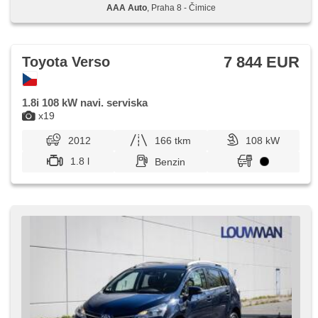
AAA Auto
, Praha 8 - Čimice
7 844 EUR
Toyota Verso
1.8i 108 kW navi. serviska
x19
2012
166 tkm
108 kW
1.8 l
Benzin