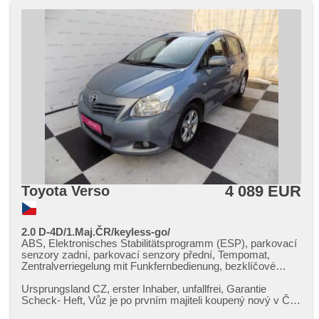
4 089 EUR
Toyota Verso
2.0 D-4D/1.Maj.ČR/keyless-go/
ABS, Elektronisches Stabilitätsprogramm (ESP), parkovací
senzory zadní, parkovací senzory přední, Tempomat,
Zentralverriegelung mit Funkfernbedienung, bezklíčové
odemykání, El. Seitenscheiben, Multifunktionslenkrad,
Servolenkung, Beifahrerairbagdeaktivierung,
Ursprungsland CZ,​ erster Inhaber,​ unfallfrei,​ Garantie
Lederpolsterung, Navigation, Bluetooth, USB,
Scheck​- Heft,​ Vůz je po prvním majiteli koupený nový v ČR,​
Bordcomputer, beheizte Sitze, isofix, Ledersitze, täglich
originál zvednutí...