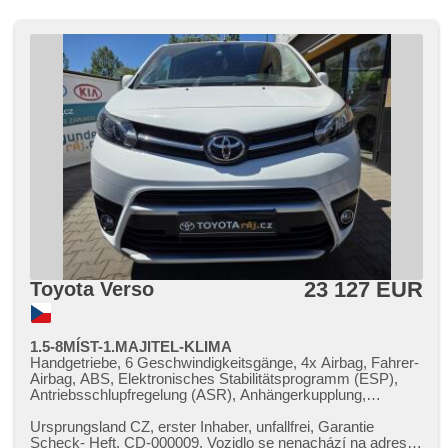
23 127 EUR
Toyota Verso
1.5-8MÍST-1.MAJITEL-KLIMA
Handgetriebe, 6 Geschwindigkeitsgänge, 4x Airbag, Fahrer-
Airbag, ABS, Elektronisches Stabilitätsprogramm (ESP),
Antriebsschlupfregelung (ASR), Anhängerkupplung,
Servolenkung, Klimaanlage, Tempomat, Bordcomputer,
hlasové ovládání palubního počítače, parkovací senzory
Ursprungsland CZ,​ erster Inhaber,​ unfallfrei,​ Garantie
zadní, bezklíčové startování, bezklíčové odemykání,
Scheck​- Heft,​ CD​-000009. Vozidlo se nenachází na adrese