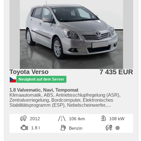
7 435 EUR
Toyota Verso
Neuigkeit auf dem Server
1.8 Valvematic, Navi, Tempomat
Klimaautomatik, ABS, Antriebsschlupfregelung (ASR),
Zentralverriegelung, Bordcomputer, Elektronisches
Stabilitätsprogramm (ESP), Nebelscheinwerfer,
Scheibenwischersensor, Reifendrucksensor, 8x Airbag,
Servolenkung, El. Seitenscheiben, Autoradio, Handgetriebe
2012
106 tkm
108 kW
1.8 l
Benzin