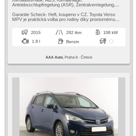
Antriebsschlupfregelung (ASR), Zentralverriegelung,
Bordcomputer, El. Klappspiegel, Elektronisches
Stabilitätsprogramm (ESP), Nebelscheinwerfer, beheizte
Garantie Scheck​- Heft,​ koupeno v CZ. Toyota Verso
Sitze, Scheibenwischersensor, starten per Taste,
MPV je praktická volba pro rodiny díky prostornému
Anhängerkupplung, USB, Handgetriebe
interiéru a pohodlnému uspořá...
2015
282 tkm
108 kW
1.8 l
Benzin
AAA Auto
, Praha 8 - Čimice