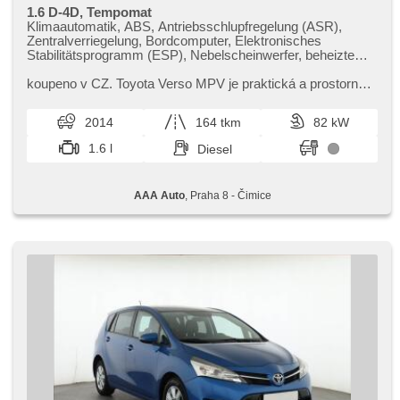
1.6 D-4D, Tempomat
Klimaautomatik, ABS, Antriebsschlupfregelung (ASR),
Zentralverriegelung, Bordcomputer, Elektronisches
Stabilitätsprogramm (ESP), Nebelscheinwerfer, beheizte
Sitze, starten per Taste, Anhängerkupplung,
Reifendrucksensor, Alarmanlage, Schalthebelschloss, El.
koupeno v CZ. Toyota Verso MPV je praktická a prostorná
Spiegel, Servolenkung, El. Seitenscheiben, Dachträger,
volba pro rodiny. Nabízí pohodlný interiér,​ bohatou výbavu a
Dachscheibe, Autoradio, Handgetriebe
výborný poměr...
2014
164 tkm
82 kW
1.6 l
Diesel
AAA Auto
, Praha 8 - Čimice