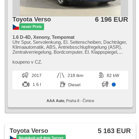
6 196 EUR
Toyota Verso
neuer Preis
1.6 D-4D, Xenony, Tempomat
Uhr Spur, Servolenkung, El. Seitenscheiben, Dachträger,
Klimaautomatik, ABS, Antriebsschlupfregelung (ASR),
Zentralverriegelung, Bordcomputer, El. Klappspiegel,
Elektronisches Stabilitätsprogramm (ESP),
Nebelscheinwerfer, beheizte Sitze,
koupeno v CZ.
Scheibenwischersensor, starten per Taste,
Anhängerkupplung, Reifendrucksensor, Handgetriebe
2017
218 tkm
82 kW
1.6 l
Diesel
AAA Auto
, Praha 8 - Čimice
5 163 EUR
Toyota Verso
Neuigkeit auf dem Server