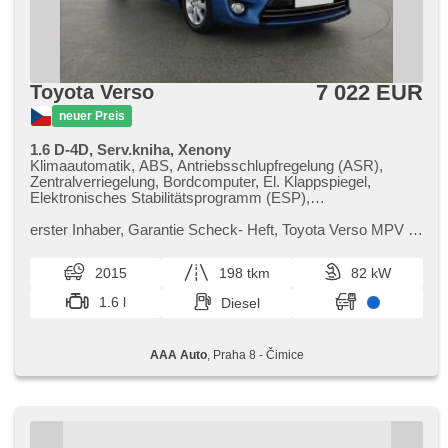
7 022 EUR
Toyota Verso
neuer Preis
1.6 D-4D, Serv.kniha, Xenony
Klimaautomatik, ABS, Antriebsschlupfregelung (ASR),
Zentralverriegelung, Bordcomputer, El. Klappspiegel,
Elektronisches Stabilitätsprogramm (ESP),
Nebelscheinwerfer, starten per Taste, Reifendrucksensor,
USB, Xenonscheinwerfer, 6x Airbag, Panoramadach,
erster Inhaber,​ Garantie Scheck​- Heft,​ Toyota Verso MPV je
Servolenkung, El. Seitenscheiben, Dachträger, Autoradio,
praktická volba pro rodiny,​ která nabízí prostorný interiér a
Handgetriebe
pohodlné ...
2015
198 tkm
82 kW
1.6 l
Diesel
AAA Auto
, Praha 8 - Čimice