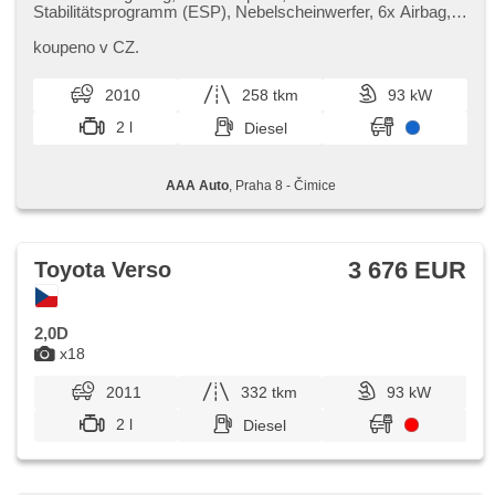
Stabilitätsprogramm (ESP), Nebelscheinwerfer, 6x Airbag,
Servolenkung, El. Seitenscheiben, Autoradio, Handgetriebe
koupeno v CZ.
2010
258 tkm
93 kW
2 l
Diesel
AAA Auto
, Praha 8 - Čimice
3 676 EUR
Toyota Verso
2,0D
x18
2011
332 tkm
93 kW
2 l
Diesel