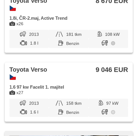
8 670 EUR
Toyota Verso
1.8i, ČR-2.maj, Active Trend
x26
2013
181 tkm
108 kW
1.8 l
Benzin
9 046 EUR
Toyota Verso
1.6 97 kw Facelit 1. majitel
x27
2013
158 tkm
97 kW
1.6 l
Benzin