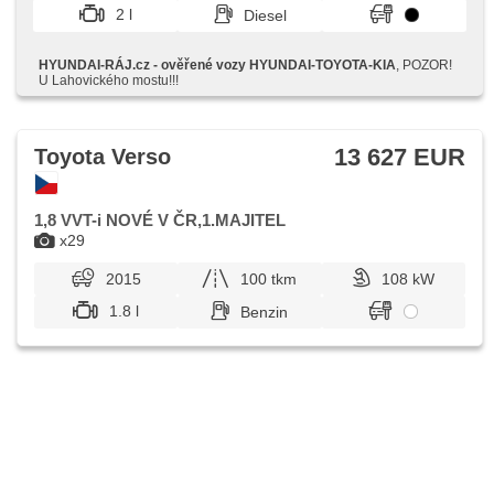
Klappspiegel, El. Spiegel, samostmívací zrcátka,
2 l
Diesel
Wegfahrsperre, Alarmanlage, Zentralverriegelung mit
Funkfernbedienung, Zentralverriegelung,
Schalthebelschloss, isofix, beheizte Sitze, höheneinstellbare
HYUNDAI-RÁJ.cz - ověřené vozy HYUNDAI-TOYOTA-KIA
, POZOR!
Fahrersitz, Nebelscheinwerfer, USB, AUX, Autoradio, CD-
U Lahovického mostu!!!
Spieler, Außenthermometer, beheizte Spiegel, Klimaablage,
Teilbare Rücksitzbank, Innenthermometer, Getönte
Scheiben
13 627 EUR
Toyota Verso
1,8 VVT-i NOVÉ V ČR,1.MAJITEL
x29
2015
100 tkm
108 kW
1.8 l
Benzin