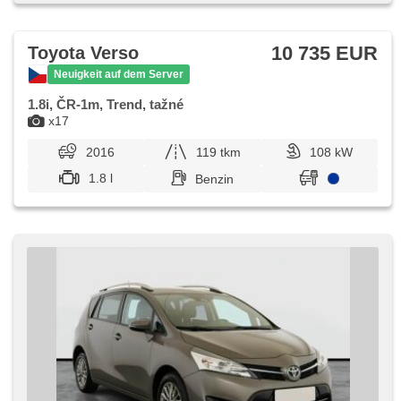
höheneinstellbare Fahrersitz
10 735 EUR
Toyota Verso
Neuigkeit auf dem Server
1.8i, ČR-1m, Trend, tažné
x17
2016
119 tkm
108 kW
1.8 l
Benzin