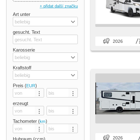
+ přidat další značku
Art unter
beliebig
gesucht. Text
2026
Karosserie
beliebig
Kraftstoff
beliebig
Preis (
)
EUR
erzeugt
Tachometer (
)
km
2026
Hubraum (ccm)