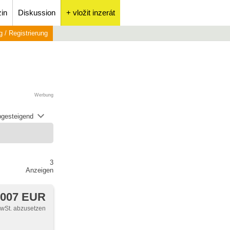
in
Diskussion
+ vložit inzerát
 / Registrierung
Werbung
abgesteigend
3
Anzeigen
 007 EUR
MwSt. abzusetzen