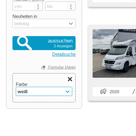
Neuheiten in
beliebig
aussuchen
3 Anzeigen
Detailsuche
Formular klären
Farbe
weiß
2020