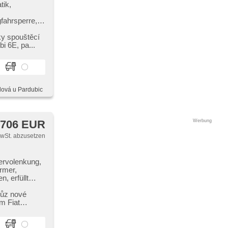
tik,
fahrsperre,
, Lenkrad
ze,
ky spouštěcí
 6E,​ pa...
sensor,
s
at, Getönte
ze, WC
blová u Pardubic
 706 EUR
Werbung
MwSt. abzusetzen
ervolenkung,
rmer,
, erfüllt
cí senzory
en, El.
vůz nové
m Fiat
instellbare
erlichter LED,
 couvací