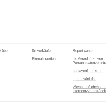
/ über
für Verkäufer
Report content
Einmalinsertion
die Grundsätze von
Personaldatenverarbe
nastavení soukromí
zpracování dat
Všeobecné obchodní
internetových stráne