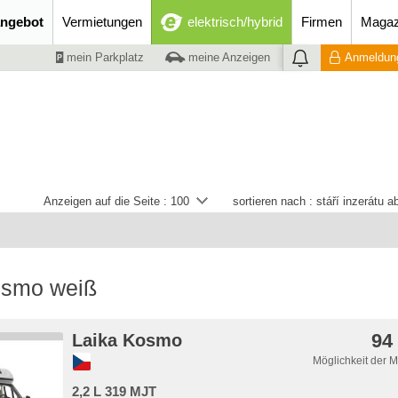
ngebot
Vermietungen
elektrisch/hybrid
Firmen
Magaz
mein Parkplatz
meine Anzeigen
Anmeldung
Anzeigen auf die Seite :
100
sortieren nach :
stáří inzerátu 
osmo weiß
94
Laika Kosmo
Möglichkeit der 
2,2 L 319 MJT