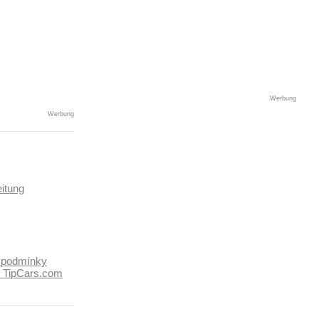
Werbung
Werbung
itung
 podmínky
k TipCars.com