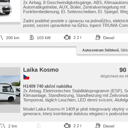
2x Airbag, 8 Geschwindigkeitsgänge, ABS, Klimaautoma
Automatikgetriebe, AUX, Boiler, Zentralverriegelung mit
Funkfernbedienung, El. Seitenscheiben, El. Spiegel, Weg
isofix, LED denní svícení, Alufelgen, malý kožený paket
einstellbar, Drehzahlmesser, Bordcomputer, Positionssit
Zadní podélné postele s úpravou na jednolůžko,​ elektric
Servolenkung, Vorderwendesitze, Vorderlichter LED,
postel,​ sezení upravitelné na lůžko,​ topení TRUMA Combi
Abnutzungssensor des Bremsbelages, Scheibenwischer
Lichtsensor, Reifendrucksensor, Dusche, Elektronische
2.2 l
200 km
103 kW
Diesel
Stabilitätsprogramm (ESP), Start-Stop System, Tempom
Scheiben, USB, beheizte Spiegel, höheneinstellbare Sit
Autocentrum Stéblová
, Sté
90
Laika Kosmo
Möglichkeit der 
H1409 740 akční nabídka
2x Airbag, Elektronisches Stabilitätsprogramm (ESP), S
Klimaanlage, Standheizung, Standheizung mit Zeitvorwä
Tempomat, täglich Leuchten, LED denní svícení, Alufelgen
'EURO VI', Bordcomputer, Navigationssystem, parkova
zadní, Fahrkamera, Lenkrad einstellbar, El. Vorderscheib
Model Laika Kosmo H 1409 je plně integrovaný obytný 
Spiegel, Zentralverriegelung mit Funkfernbedienung,
generace,​ který kombinuje italskou eleganci s podvozke
Zentralverriegelung, Ledersitze, Lederpolsterung, höhene
Ducato. ...
Sitze, höheneinstellbare Fahrersitz, Positionssitze, Vord
2.2 l
2 km
Diesel
Heck LED Leuchte, Nebelscheinwerfer, zadní mlhovka,