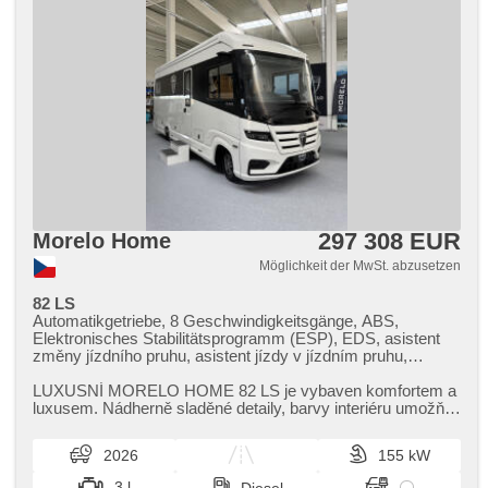
297 308 EUR
Morelo Home
Möglichkeit der MwSt. abzusetzen
82 LS
Automatikgetriebe, 8 Geschwindigkeitsgänge, ABS,
Elektronisches Stabilitätsprogramm (ESP), EDS, asistent
změny jízdního pruhu, asistent jízdy v jízdním pruhu,
Anhängerkupplung, Servolenkung, Klimaanlage, Adaptive
Geschwindigkeitsregelung, Tempomat, Schaltflutlicht, täglich
LUXUSNÍ MORELO HOME 82 LS je vybaven komfortem a
Leuchten, LED denní svícení, laserové světlomety,
luxusem. Nádherně sladěné detaily,​ barvy interiéru umožňují
Alufelgen, erfüllt 'EURO VI', Bordcomputer, Navigation,
požitek z jízdy. V o...
Navigationssystem, Parkassistent, Fahrkamera,
2026
155 kW
Lichtsensor, hands free, Bluetooth, Fernseher, El.
Seitenscheiben, Zentralverriegelung mit Funkfernbedienung,
3 l