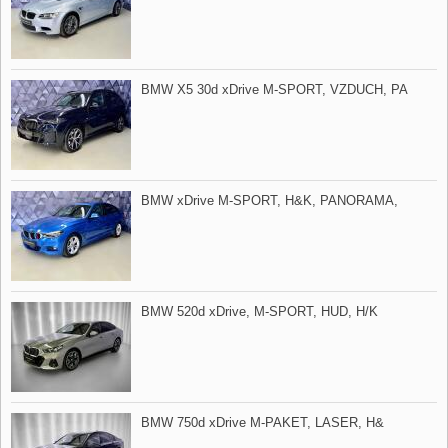
BMW X5 30d xDrive M​-SPORT,​ VZDUCH,​ PA
BMW xDrive M​-SPORT,​ H&K,​ PANORAMA,​
BMW 520d xDrive,​ M​-SPORT,​ HUD,​ H/K
BMW 750d xDrive M​-PAKET,​ LASER,​ H&