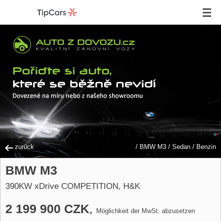
zurück
/
BMW M3
/
Sedan
/
Benzin
BMW M3
390KW xDrive COMPETITION, H&K
2 199 900 CZK
,
Möglichkeit der MwSt. abzusetzen