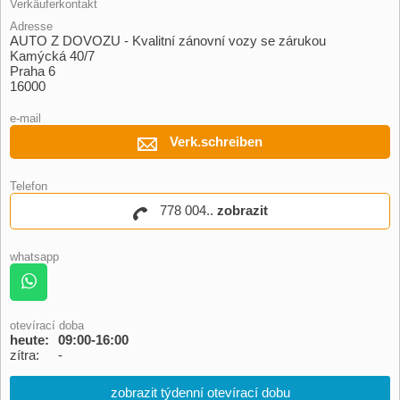
Verkäuferkontakt
Adresse
AUTO Z DOVOZU - Kvalitní zánovní vozy se zárukou
Kamýcká 40/7
Praha 6
16000
e-mail
Verk.schreiben
Telefon
778 004..
zobrazit
whatsapp
otevírací doba
heute:
09:00-16:00
zítra:
-
zobrazit týdenní otevírací dobu