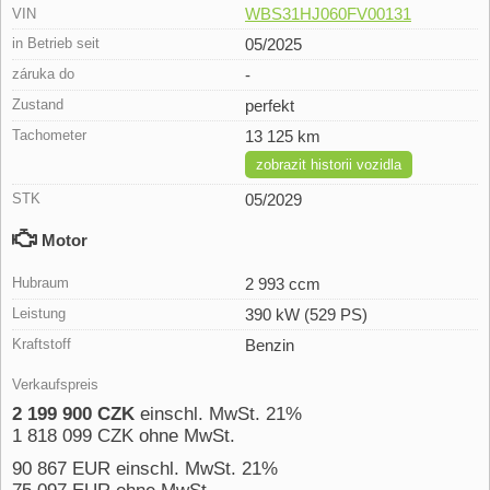
WBS31HJ060FV00131
VIN
in Betrieb seit
05/2025
záruka do
-
Zustand
perfekt
Tachometer
13 125 km
zobrazit historii vozidla
STK
05/2029
Motor
Hubraum
2 993 ccm
Leistung
390 kW (529 PS)
Kraftstoff
Benzin
Verkaufspreis
2 199 900 CZK
einschl. MwSt. 21%
1 818 099 CZK ohne MwSt.
90 867 EUR einschl. MwSt. 21%