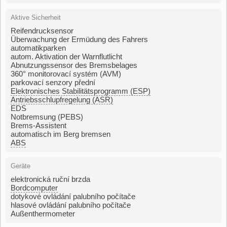
Aktive Sicherheit
Reifendrucksensor
Überwachung der Ermüdung des Fahrers
automatikparken
autom. Aktivation der Warnflutlicht
Abnutzungssensor des Bremsbelages
360° monitorovací systém (AVM)
parkovací senzory přední
Elektronisches Stabilitätsprogramm (ESP)
Antriebsschlupfregelung (ASR)
EDS
Notbremsung (PEBS)
Brems-Assistent
automatisch im Berg bremsen
ABS
Geräte
elektronická ruční brzda
Bordcomputer
dotykové ovládání palubního počítače
hlasové ovládání palubního počítače
Außenthermometer