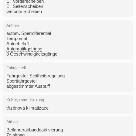
El. Vorderscheiben
El. Seitenscheiben
Getönte Scheiben
Antrieb
autom. Sperrdiferential
Tempomat
Antrieb 4x4
Automatikgetriebe
8 Geschwindigkeitsgänge
Fahrgestell
Fahrgestell Steifheitsregelung
Sportfahrgestell
abgestimmter Auspuff
Kühlsystem, Heizung
třízónová klimatizace
Airbag
Beifahrerairbagdeaktivierung
7x airbag