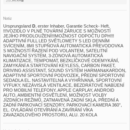
Notiz
Ursprungsland
D
,​ erster Inhaber,​ Garantie Scheck​- Heft,​
!!!VOZIDLO V PLNÉ TOVÁRNÍ ZÁRUCE S MOŽNOSTÍ
JEJÍHO PRODLOUŽENÍ!!!MOŽNOST ODPOČTU DPH!!!
ADAPTIVNÍ FULL LED SVĚTLOMETY S LED DENNÍM
SVÍCENÍM,​ 8MI STUPŇOVÁ AUTOMATICKÁ PŘEVODOVKA
S MOŽNOSTÍ ŘAZENÍ POD VOLANTEM,​ SATELITNÍ
NAVIGAČNÍ SYSTÉM,​ 3​-ZÓNOVÁ AUTOMATICKÁ
KLIMATIZACE,​ TEMPOMAT,​ BEZKLÍČKOVÉ ODEMYKÁNÍ,​
ZAMYKÁNÍ A STARTOVÁNÍ KEYLESS,​ CARBON PAKET,​
DRIVING ASSISTANT,​ SOUND SYSTÉM HARMAN&KARDON,​
ADAPTIVNÍ SPORTOVNÍ PODVOZEK,​ PŘEDNÍ SPORTOVNÍ
SEDADLA EL. NASTAVITELNÁ A VYHŘÍVANÁ,​ SPORTOVNÍ
VÝFUKY,​ NEZÁVISLÁ VENTILACE,​ BEZDRÁTOVÉ NABÍJENÍ
PRO MOBILNÍ TELEFONY,​ APPLE CARPLAY,​ ANDROID
AUTO,​ AMBIENTNÍ OSVĚTLENÍ,​ MOŽNOST VOLBY
JÍZDNÍCH REŽIMŮ,​ ZATMAVENÁ ZADNÍ SKLA,​ PŘEDNÍ A
ZADNÍ PARKOVACÍ SENZORY,​ PARKOVACÍ KAMERA 360°,​
EL. OVLÁDÁNÍ OTEVÍRÁNÍ A ZAVÍRÁNÍ VÍKA
ZAVAZADLOVÉHO PROSTORU,​ ALU. 20 KOLA