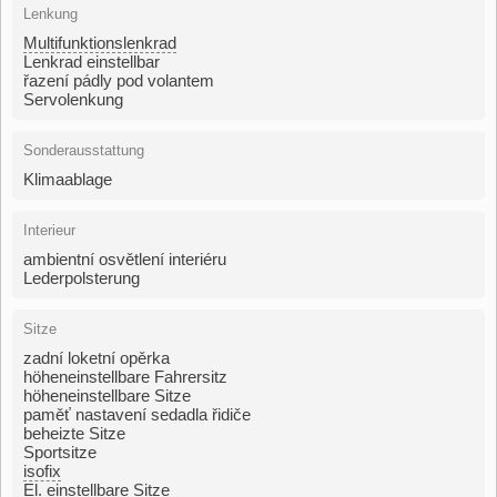
Lenkung
Multifunktionslenkrad
Lenkrad einstellbar
řazení pádly pod volantem
Servolenkung
Sonderausstattung
Klimaablage
Interieur
ambientní osvětlení interiéru
Lederpolsterung
Sitze
zadní loketní opěrka
höheneinstellbare Fahrersitz
höheneinstellbare Sitze
paměť nastavení sedadla řidiče
beheizte Sitze
Sportsitze
isofix
El. einstellbare Sitze