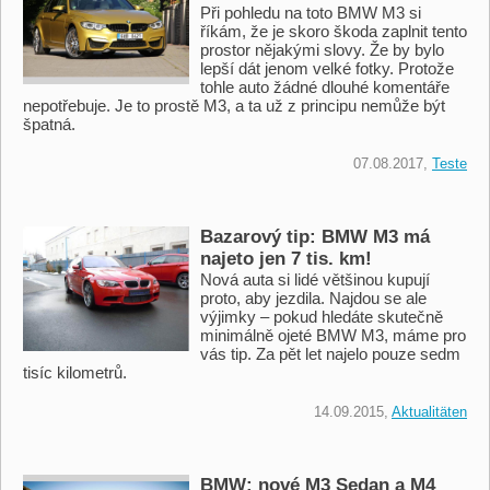
Při pohledu na toto BMW M3 si
říkám, že je skoro škoda zaplnit tento
prostor nějakými slovy. Že by bylo
lepší dát jenom velké fotky. Protože
tohle auto žádné dlouhé komentáře
nepotřebuje. Je to prostě M3, a ta už z principu nemůže být
špatná.
07.08.2017,
Teste
Bazarový tip: BMW M3 má
najeto jen 7 tis. km!
Nová auta si lidé většinou kupují
proto, aby jezdila. Najdou se ale
výjimky – pokud hledáte skutečně
minimálně ojeté BMW M3, máme pro
vás tip. Za pět let najelo pouze sedm
tisíc kilometrů.
14.09.2015,
Aktualitäten
BMW: nové M3 Sedan a M4