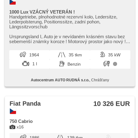
1000 Lux VZÁCNÝ VETERÁN !
Handgetriebe, plnohodnotné rezervní kolo, Ledersitze,
Lederpolsterung, Positionssitze, zadní pohon,
Längssitzvorschub
Ursprungsland I,​ Auto je v nevídaném krásném stavu bez
sebemenší známky koroze ! Motorový prostor jako nový !
Nádherný černo/bílý ...
1964
35 tkm
35 kW
1 l
Benzin
Autocentrum AUTO RUDNÁ s.r.o.
, Chrášťany
10 326 EUR
Fiat Panda
750 Cabrio
x16
1986
139 tkm