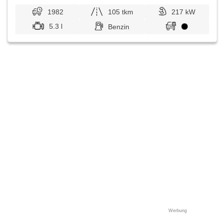
1982
105 tkm
217 kW
5.3 l
Benzin
Werbung