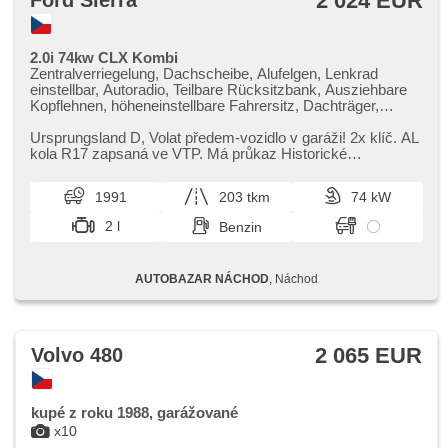
2 024 EUR
Ford Sierra
2.0i 74kw CLX Kombi
Zentralverriegelung, Dachscheibe, Alufelgen, Lenkrad
einstellbar, Autoradio, Teilbare Rücksitzbank, Ausziehbare
Kopflehnen, höheneinstellbare Fahrersitz, Dachträger,
Heckscheibenwischer, Handgetriebe, zadní pohon, 5
rychlostních stupňů
Ursprungsland D,​ Volat předem​-vozidlo v garáži! 2x klíč. AL
kola R17 zapsaná ve VTP. Má průkaz Historické
původnosti. Rozvody měně...
1991
203 tkm
74 kW
2 l
Benzin
AUTOBAZAR NÁCHOD
, Náchod
2 065 EUR
Volvo 480
kupé z roku 1988, garážované
x10