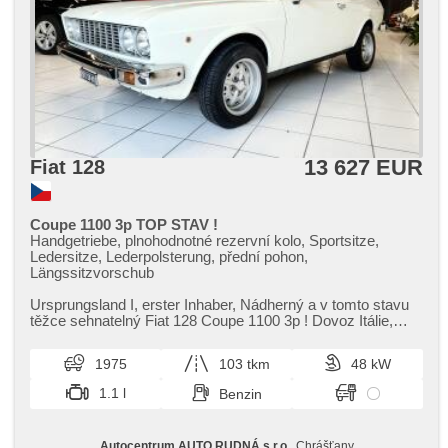
13 627 EUR
Fiat 128
Coupe 1100 3p TOP STAV !
Handgetriebe, plnohodnotné rezervní kolo, Sportsitze,
Ledersitze, Lederpolsterung, přední pohon,
Längssitzvorschub
Ursprungsland I,​ erster Inhaber,​ Nádherný a v tomto stavu
těžce sehnatelný Fiat 128 Coupe 1100 3p ! Dovoz Itálie,​
Auto je v krásné...
1975
103 tkm
48 kW
1.1 l
Benzin
Autocentrum AUTO RUDNÁ s.r.o.
, Chrášťany