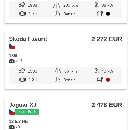
1988
200 tkm
88 kW
1.7 l
Benzin
2 272 EUR
Skoda Favorit
135L
x13
1990
36 tkm
43 kW
1.3 l
Benzin
2 478 EUR
Jaguar XJ
neuer Preis
12 5.3 HE
x9