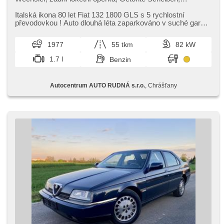
Holzverkleidung, zadní pohon, Längssitzvorschub,
Ausziehbare Kopflehnen
Italská ikona 80 let Fiat 132 1800 GLS s 5 rychlostní
převodovkou ! Auto dlouhá léta zaparkováno v suché garáži
a nepoužíváno ! Dě...
1977
55 tkm
82 kW
1.7 l
Benzin
Autocentrum AUTO RUDNÁ s.r.o.
, Chrášťany