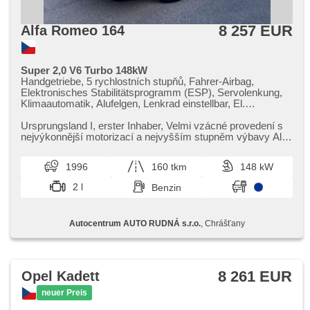
8 257 EUR
Alfa Romeo 164
Super 2,0 V6 Turbo 148kW
Handgetriebe, 5 rychlostních stupňů, Fahrer-Airbag,
Elektronisches Stabilitätsprogramm (ESP), Servolenkung,
Klimaautomatik, Alufelgen, Lenkrad einstellbar, El.
Seitenscheiben, plnohodnotné rezervní kolo, El. Spiegel,
Wegfahrsperre, Alarmanlage, Zentralverriegelung mit
Ursprungsland I,​ erster Inhaber,​ Velmi vzácné provedení s
Funkfernbedienung, Sportsitze, Ledersitze, Lederpolsterung,
nejvýkonnější motorizací a nejvyšším stupněm výbavy Alfa
El. einstellbare Sitze, höheneinstellbare Sitze,
Romeo 164 Super...
Positionssitze, Abnutzungssensor des Bremsbelages,
1996
160 tkm
148 kW
Nebelscheinwerfer, Autoradio, zadní loketní opěrka, Getönte
Scheiben, roletky na zadních oknech, přední pohon,
2 l
Benzin
Längssitzvorschub, Ausziehbare Kopflehnen
Autocentrum AUTO RUDNÁ s.r.o.
, Chrášťany
8 261 EUR
Opel Kadett
neuer Preis