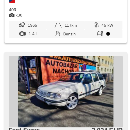
403
x30
1965
11 tkm
45 kW
1.4 l
Benzin