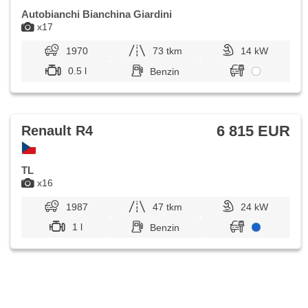
Autobianchi Bianchina Giardini
x17
1970
73 tkm
14 kW
0.5 l
Benzin
6 815 EUR
Renault R4
TL
x16
1987
47 tkm
24 kW
1 l
Benzin