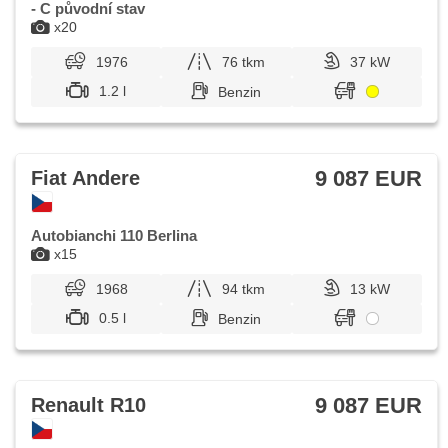
- C původní stav
x20
1976
76 tkm
37 kW
1.2 l
Benzin
9 087 EUR
Fiat Andere
Autobianchi 110 Berlina
x15
1968
94 tkm
13 kW
0.5 l
Benzin
9 087 EUR
Renault R10