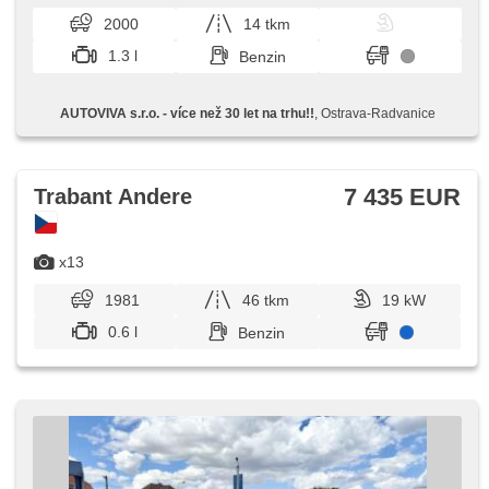
2000
14 tkm
1.3 l
Benzin
AUTOVIVA s.r.o. - více než 30 let na trhu!!
, Ostrava-Radvanice
7 435 EUR
Trabant Andere
x13
1981
46 tkm
19 kW
0.6 l
Benzin