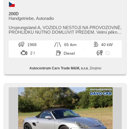
200D
Handgetriebe, Autoradio
Ursprungsland A,​ VOZIDLO NESTOJÍ NA PROVOZOVNĚ,​
PROHLÍDKU NUTNO DOMLUVIT PŘEDEM. Velmi pěkný
stav,​ vhodné jako investice. K vozu d...
1968
65 tkm
40 kW
2 l
Diesel
Autocentrum Cars Trade M&M, s.r.o
, Znojmo