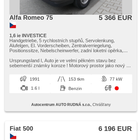
5 366 EUR
Alfa Romeo 75
1,6 ie INVESTICE
Handgetriebe, 5 rychlostních stupňů, Servolenkung,
Alufelgen, El. Vorderscheiben, Zentralverriegelung,
Positionssitze, Nebelscheinwerfer, zadní loketní opěrka,
Getönte Scheiben, zadní pohon, Längssitzvorschub,
Ausziehbare Kopflehnen
Ursprungsland I,​ Auto je ve velmi pěkném stavu bez
sebemenší známky koroze ! Motorový prostor jako nový a
kompletně vyvoskován ! N...
1991
153 tkm
77 kW
1.6 l
Benzin
Autocentrum AUTO RUDNÁ s.r.o.
, Chrášťany
6 196 EUR
Fiat 500