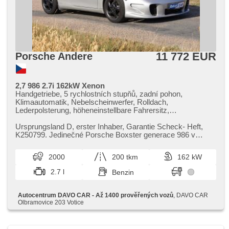
11 772 EUR
Porsche Andere
2,7 986 2.7i 162kW Xenon
Handgetriebe, 5 rychlostních stupňů, zadní pohon,
Klimaautomatik, Nebelscheinwerfer, Rolldach,
Lederpolsterung, höheneinstellbare Fahrersitz,
Positionssitze, Ledersitze, Autoradio, AUX, Alufelgen, ABS,
4x Airbag, Lenkrad einstellbar, El. Vorderscheiben, Getönte
Ursprungsland D,​ erster Inhaber,​ Garantie Scheck​- Heft,​
Scheiben, beheizte Spiegel, El. Spiegel, Zentralverriegelung,
K250799. Jedinečné Porsche Boxster generace 986 v
Zentralverriegelung mit Funkfernbedienung, Wegfahrsperre,
provedení kabriolet,​ kte...
GPS Sicherung, Servolenkung, dojezdové rezervní kolo,
2000
200 tkm
162 kW
erfüllt 'EURO III'
2.7 l
Benzin
Autocentrum DAVO CAR - Až 1400 prověřených vozů
, DAVO CAR
Olbramovice 203 Votice