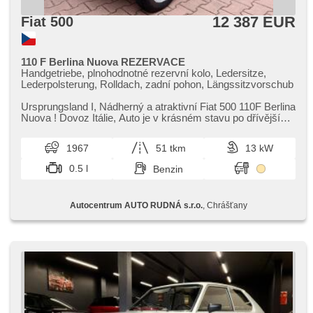
12 387 EUR
Fiat 500
110 F Berlina Nuova REZERVACE
Handgetriebe, plnohodnotné rezervní kolo, Ledersitze,
Lederpolsterung, Rolldach, zadní pohon, Längssitzvorschub
Ursprungsland I,​ Nádherný a atraktivní Fiat 500 110F Berlina
Nuova ! Dovoz Itálie,​ Auto je v krásném stavu po dřívější
renovaci a ...
1967
51 tkm
13 kW
0.5 l
Benzin
Autocentrum AUTO RUDNÁ s.r.o.
, Chrášťany