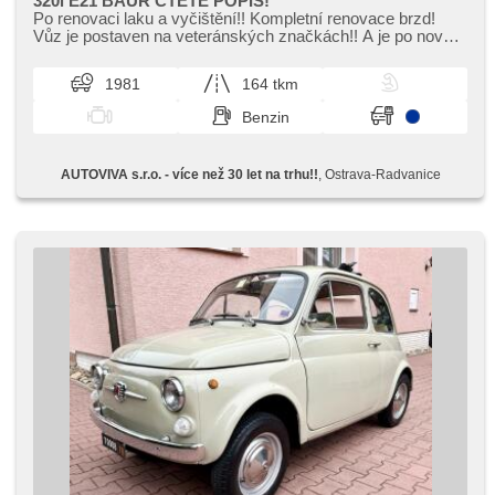
320i E21 BAUR ČTĚTE POPIS!
Po renovaci laku a vyčištění!! Kompletní renovace brzd!
Vůz je postaven na veteránských značkách!! A je po nové
TK!! Německou karo...
1981
164 tkm
Benzin
AUTOVIVA s.r.o. - více než 30 let na trhu!!
, Ostrava-Radvanice