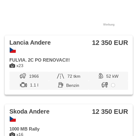
Werbung
12 350 EUR
Lancia Andere
FULVIA. 2C PO RENOVACI!!
x23
1966
72 tkm
52 kW
1.1 l
Benzin
12 350 EUR
Skoda Andere
1000 MB Rally
x16