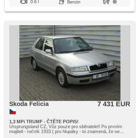
0.6 l
Benzin
7 431 EUR
Skoda Felicia
1,3 MPi TRUMF - ČTĚTE POPIS!
Ursprungsland CZ,​ Vůz pouze pro sběratele!! Po prvním
majiteli ​- ročník 1933 ( pro hlupáky ​- to znamená,​ že se
majitel narodil v r...