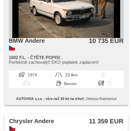
10 735 EUR
BMW Andere
1602 F.L. - ČTĚTE POPIS! .
Perfektně zachovalý!! EKO poplatek zaplacen!!
1974
23 tkm
Benzin
AUTOVIVA s.r.o. - více než 30 let na trhu!!
, Ostrava-Radvanice
11 359 EUR
Chrysler Andere