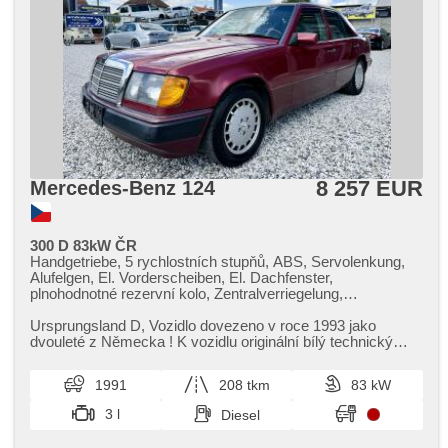
8 257 EUR
Mercedes-Benz 124
300 D 83kW ČR
Handgetriebe, 5 rychlostních stupňů, ABS, Servolenkung,
Alufelgen, El. Vorderscheiben, El. Dachfenster,
plnohodnotné rezervní kolo, Zentralverriegelung,
Positionssitze, Abnutzungssensor des Bremsbelages,
Nebelscheinwerfer, Autoradio, zadní loketní opěrka, Getönte
Ursprungsland D,​ Vozidlo dovezeno v roce 1993 jako
Scheiben, Holzverkleidung, zadní pohon,
dvouleté z Německa ! K vozidlu originální bílý technický
Längssitzvorschub, Ausziehbare Kopflehnen
průkaz ! Dlouhá léta n...
1991
208 tkm
83 kW
3 l
Diesel