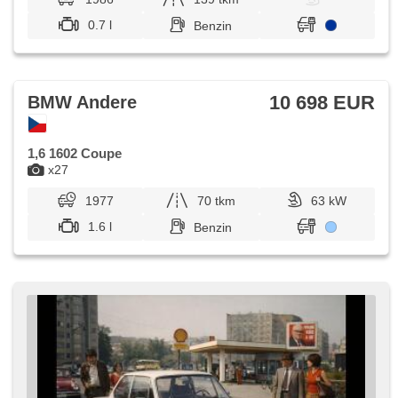
0.7 l
Benzin
10 698 EUR
BMW Andere
1,6 1602 Coupe
x27
1977
70 tkm
63 kW
1.6 l
Benzin