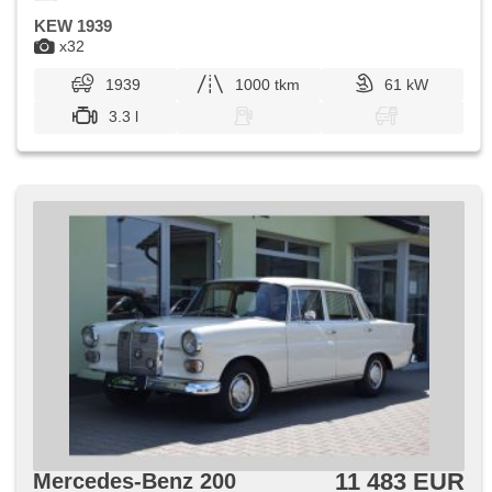
KEW 1939
x32
1939
1000 tkm
61 kW
3.3 l
11 483 EUR
Mercedes-Benz 200