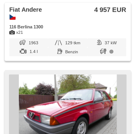
4 957 EUR
Fiat Andere
116 Berlina 1300
x21
1963
129 tkm
37 kW
1.4 l
Benzin