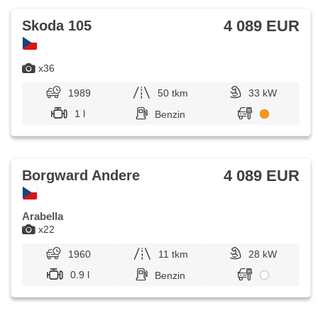
4 089 EUR
Skoda 105
x36
1989
50 tkm
33 kW
1 l
Benzin
4 089 EUR
Borgward Andere
Arabella
x22
1960
11 tkm
28 kW
0.9 l
Benzin