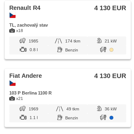
4 130 EUR
Renault R4
TL, zachovalý stav
x18
1985
174 tkm
21 kW
0.8 l
Benzin
4 130 EUR
Fiat Andere
103 P Berlina 1100 R
x21
1969
49 tkm
36 kW
1.1 l
Benzin