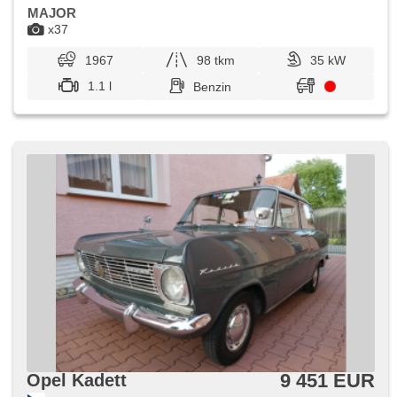
MAJOR
x37
1967
98 tkm
35 kW
1.1 l
Benzin
9 451 EUR
Opel Kadett