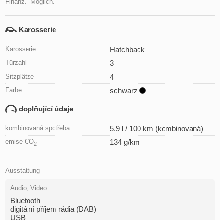
Finanz. -Möglich.
Karosserie
Karosserie
Hatchback
Türzahl
3
Sitzplätze
4
Farbe
schwarz
doplňující údaje
kombinovaná spotřeba
5.9 l / 100 km (kombinovaná)
emise CO
134 g/km
2
Ausstattung
Audio, Video
Bluetooth
digitální příjem rádia (DAB)
USB