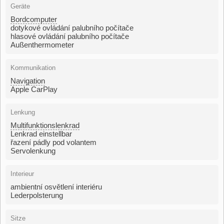
Geräte
Bordcomputer
dotykové ovládání palubního počítače
hlasové ovládání palubního počítače
Außenthermometer
Kommunikation
Navigation
Apple CarPlay
Lenkung
Multifunktionslenkrad
Lenkrad einstellbar
řazení pádly pod volantem
Servolenkung
Interieur
ambientní osvětlení interiéru
Lederpolsterung
Sitze