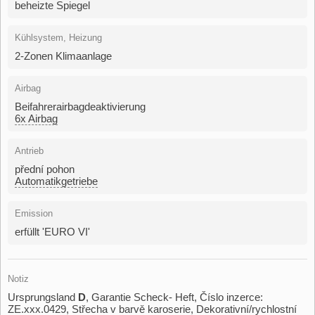
beheizte Spiegel
Kühlsystem, Heizung
2-Zonen Klimaanlage
Airbag
Beifahrerairbagdeaktivierung
6x Airbag
Antrieb
přední pohon
Automatikgetriebe
Emission
erfüllt 'EURO VI'
Notiz
Ursprungsland
D
,​ Garantie Scheck​- Heft,​ Číslo inzerce:
ZE.xxx.0429,​ Střecha v barvě karoserie,​ Dekorativní/rychlostní