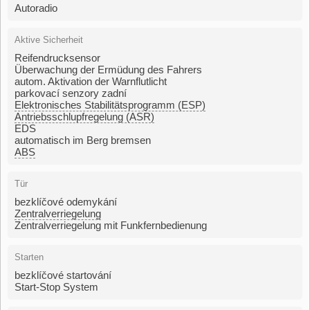
Autoradio
Aktive Sicherheit
Reifendrucksensor
Überwachung der Ermüdung des Fahrers
autom. Aktivation der Warnflutlicht
parkovací senzory zadní
Elektronisches Stabilitätsprogramm (ESP)
Antriebsschlupfregelung (ASR)
EDS
automatisch im Berg bremsen
ABS
Tür
bezklíčové odemykání
Zentralverriegelung
Zentralverriegelung mit Funkfernbedienung
Starten
bezklíčové startování
Start-Stop System