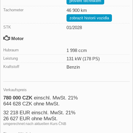
prověřit technikem
Tachometer
46 900 km
zobrazit historii vozidla
STK
01/2028
Motor
Hubraum
1 998 ccm
Leistung
131 kW (178 PS)
Kraftstoff
Benzin
Verkaufspreis
780 000 CZK
einschl. MwSt. 21%
644 628 CZK ohne MwSt.
32 218 EUR einschl. MwSt. 21%
26 627 EUR ohne MwSt.
umgerechnet nach aktuellen Kurs ČNB