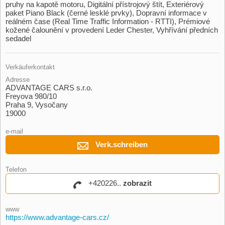
pruhy na kapotě motoru,​ Digitální přístrojový štít,​ Exteriérový
paket Piano Black (černé lesklé prvky),​ Dopravní informace v
reálném čase (Real Time Traffic Information ​- RTTI),​ Prémiové
kožené čalounění v provedení Leder Chester,​ Vyhřívání předních
sedadel
Verkäuferkontakt
Adresse
ADVANTAGE CARS s.r.o.
Freyova 980/10
Praha 9, Vysočany
19000
e-mail
Verk.schreiben
Telefon
+420226..
zobrazit
www
https://www.advantage-cars.cz/