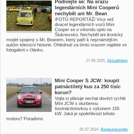
Podívejte se: Na srazu
legendárních Mini Cooperů
nechyběl ani Mr. Bean
/FOTO REPORTÁŽ/ Více než
dvacet legendárních vozů Mini
Cooper se o víkendu sjelo na
Šluknovsko. Nechyběl ani ikonický
model spojený s Mr. Beanem, který patří k nejznámějším
autům televizní historie. Ohlédnutí za tímto srazem najdete ve
fotogalerii v článku.
27.08.2025,
Aktualitäten
Mini Cooper S JCW: koupit
patnáctiletý kus za 250 tisíc
korun?
Vojta si plánuje nechat dovézt rychlé
Mini JCW s oturbenou
šestnáctistovkou s výkonem 155
kW. Jaká je spolehlivost tohoto
motoru? Poradíme.
26.07.2024,
Beratungsstelle