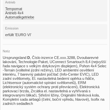
Antrieb
Tempomat
Antrieb 4x4
Automatikgetriebe
Emission
erfüllt 'EURO VI'
Notiz
Ursprungsland
D
,​ Číslo inzerce CE.xxx.3288,​ Dvoubarevné
lakování,​ Technologie​-Paket,​ UConnect Smartouch 8,​4 (nejvyšší
řada navigace s velkým dotykovým displejem),​ Pohon 4x4 Selec​
-Terrain (volitelné jízdní režimy),​ LED ambientní osvětlení
interiéru,​ 7 barevný palubní počítač (Info​-Center EVIC),​ LED
zadní světlomety,​ El. nastavitelná bederní opěrka u řidiče,​
Lichtsensor (automatické spínání světlometů),​ ERM
(elektronický systém ochrany proti převrácení),​ Elektronická
parkovací brzda,​ Zrcátka el. nastavitelná a vyhřívaná s
integrovanými blikači,​ Střešní ližiny,​ Originální hliníková kola,​
Kompletní sada airbagů (čelní,​ boční vpředu,​ hlavové),​ Isofix na
zadních sedadlech