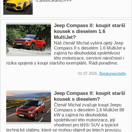
/CarbonCeramic/PPF
Jeep Compass II: koupit starší
kousek s dieselem 1.6
MultiJet?
Náš čtenář Michal vybírá ojetý Jeep
Compass II s dieselem 1.6 MultiJet a
zajímá ho dlouhodobá spolehlivost
této motorizace, servisní náročnost i
rizika spojená s koupí staršího exempláře. Rádi poradíme.
01.07.2026,
Beratungsstelle
Jeep Compass II: koupit starší
kousek s dieselem?
Čtenář Michal zvažuje koupi Jeepu
Compass s dieselem 1.6 MultiJet 88
kW a zajímá ho dlouhodobá
spolehlivost této motorizace, její
vhodnost pro těžší SUV a typické
technické slabiny, které se mohou objevit po letech provozu.