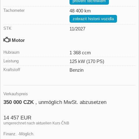
prověřit technikem
Tachometer
48 400 km
zobrazit historii vozidla
STK
11/2027
Motor
Hubraum
1 368 ccm
Leistung
125 kW (170 PS)
Kraftstoff
Benzin
Verkaufspreis
350 000 CZK
, unmöglich MwSt. abzusetzen
14 457 EUR
umgerechnet nach aktuellen Kurs ČNB
Finanz. -Möglich.