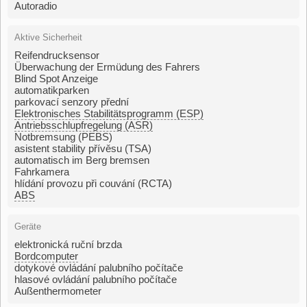
Autoradio
Aktive Sicherheit
Reifendrucksensor
Überwachung der Ermüdung des Fahrers
Blind Spot Anzeige
automatikparken
parkovací senzory přední
Elektronisches Stabilitätsprogramm (ESP)
Antriebsschlupfregelung (ASR)
Notbremsung (PEBS)
asistent stability přívěsu (TSA)
automatisch im Berg bremsen
Fahrkamera
hlídání provozu při couvání (RCTA)
ABS
Geräte
elektronická ruční brzda
Bordcomputer
dotykové ovládání palubního počítače
hlasové ovládání palubního počítače
Außenthermometer