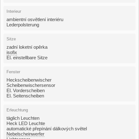
Interieur
ambientní osvětlení interiéru
Lederpolsterung
Sitze
zadní loketní opěrka
isofix
El. einstellbare Sitze
Fenster
Heckscheibenwischer
Scheibenwischersensor
El. Vorderscheiben
El. Seitenscheiben
Erleuchtung
täglich Leuchten
Heck LED Leuchte
automatické přepínání dálkových světel
Nebelscheinwerfer