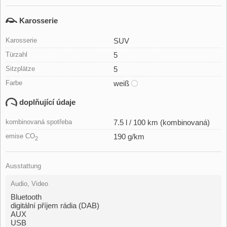
Karosserie
Karosserie
SUV
Türzahl
5
Sitzplätze
5
Farbe
weiß
doplňující údaje
kombinovaná spotřeba
7.5 l / 100 km (kombinovaná)
emise CO
190 g/km
2
Ausstattung
Audio, Video
Bluetooth
digitální příjem rádia (DAB)
AUX
USB