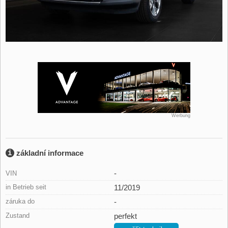
Werbung
základní informace
-
VIN
in Betrieb seit
11/2019
záruka do
-
Zustand
perfekt