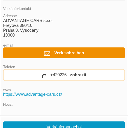
Verkäuferkontakt
Adresse
ADVANTAGE CARS s.r.o.
Freyova 980/10
Praha 9, Vysočany
19000
e-mail
Verk.schreiben
Telefon
+420226..
zobrazit
www
https://www.advantage-cars.cz/
Notiz:
Verkäufersangebot