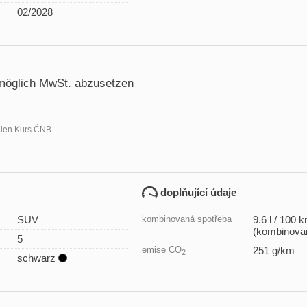
02/2028
möglich MwSt. abzusetzen
llen Kurs ČNB
doplňující údaje
SUV
kombinovaná spotřeba
9.6 l / 100 
(kombinova
5
emise CO
251 g/km
2
schwarz