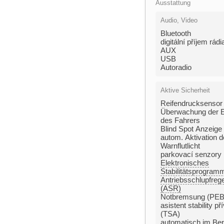
Ausstattung
Audio, Video
Bluetooth
digitální příjem rád
AUX
USB
Autoradio
Aktive Sicherheit
Reifendrucksensor
Überwachung der 
des Fahrers
Blind Spot Anzeige
autom. Aktivation d
Warnflutlicht
parkovací senzory 
Elektronisches
Stabilitätsprogram
Antriebsschlupfreg
(ASR)
Notbremsung (PE
asistent stability př
(TSA)
automatisch im Be