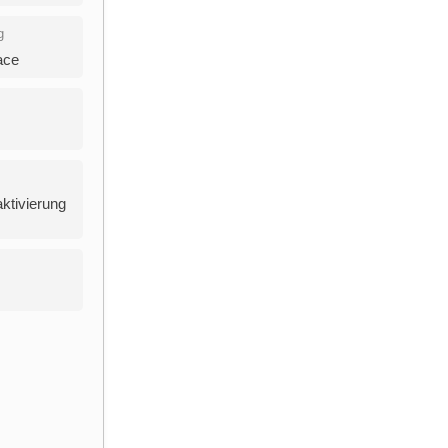
g
ace
ktivierung