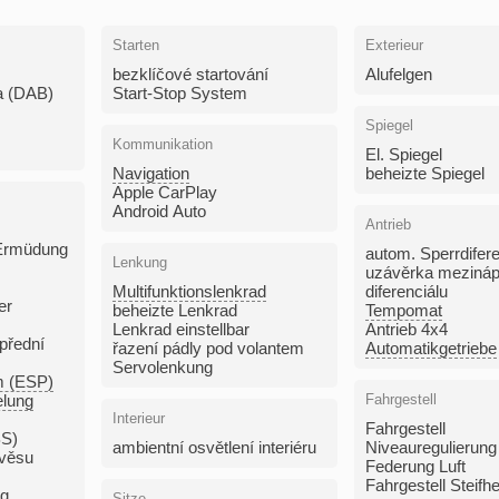
Starten
Exterieur
bezklíčové startování
Alufelgen
ia (DAB)
Start-Stop System
Spiegel
Kommunikation
El. Spiegel
Navigation
beheizte Spiegel
Apple CarPlay
Android Auto
Antrieb
Ermüdung
autom. Sperrdifere
Lenkung
uzávěrka mezináp
Multifunktionslenkrad
diferenciálu
er
beheizte Lenkrad
Tempomat
Lenkrad einstellbar
Antrieb 4x4
přední
řazení pádly pod volantem
Automatikgetriebe
Servolenkung
m (ESP)
elung
Fahrgestell
Interieur
Fahrgestell
BS)
ambientní osvětlení interiéru
Niveauregulierung
ívěsu
Federung Luft
Fahrgestell Steifh
rg
Sitze