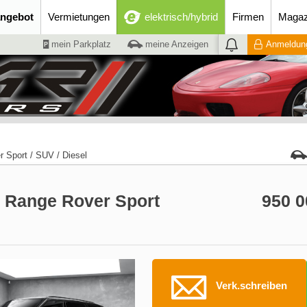
ngebot
Vermietungen
elektrisch/hybrid
Firmen
Magaz
mein Parkplatz
meine Anzeigen
Anmeldung
r Sport
/
SUV
/
Diesel
 Range Rover Sport
950 
Verk.schreiben