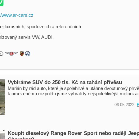
://www.ar-cars.cz
ej luxusních, sportovních a referenčních
.
rizovaný servis VW, AUDI.
Vybíráme SUV do 250 tis. Kč na tahání přívěsu
Marián by rád auto, které je spolehlivé a utáhne dvoutunový pří
k omezenému rozpočtu jsme vybrali ty nejspolehlivější motoriza
06.05.2022,
B
Koupit dieselový Range Rover Sport nebo raději Jee