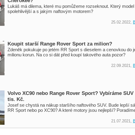
Cherokee?
Lukáš má dilema, které mu pomůžeme rozseknout. Který model
spolehlivější a s jakým naftovým motorem?
25.02.2022,
B
Koupit starší Range Rover Sport za milion?
Zdeněk pokukuje po jetém RR Sport s dieselem a cenovkou do 
milionu korun. Na co si dát před koupí takového auta pozor?
22.09.2021,
B
Volvo XC90 nebo Range Rover Sport? Vybíráme SUV
tis. Kč.
Josef se chystá na nákup staršího naftového SUV. Bude lepší s
RR Sport nebo po XC90? A které motory jsou nejlepší? Poradím
21.07.2021,
B