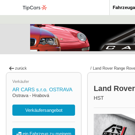
Fahrzeuga
zurück
/
Land Rover Range Rove
Verkäufer
Land Rover
AR CARS s.r.o. OSTRAVA
Ostrava - Hrabová
HST
Verkäufersangebot
ein Fahrzeug zu meinem