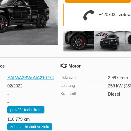
+420703..
zobra
ace
Motor
SALWA2BW0NA210774
Hubraum
2 997 ccm
02/2022
Leistung
258 kW (35
-
Kraftstoff
Diesel
-
prověřit technikem
116 779 km
zobrazit historii vozidla