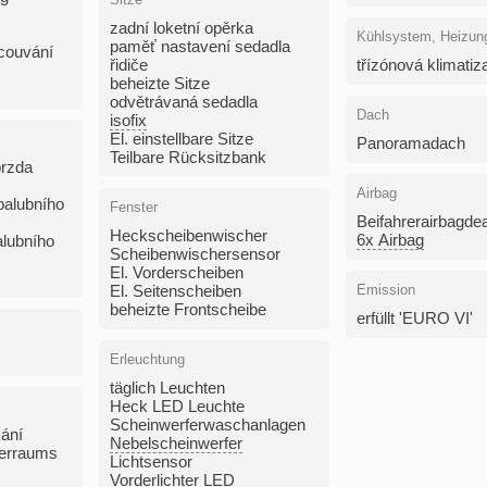
zadní loketní opěrka
Kühlsystem, Heizun
paměť nastavení sedadla
 couvání
řidiče
třízónová klimatiz
beheizte Sitze
odvětrávaná sedadla
Dach
isofix
El. einstellbare Sitze
Panoramadach
Teilbare Rücksitzbank
brzda
Airbag
palubního
Fenster
Beifahrerairbagdea
Heckscheibenwischer
6x Airbag
alubního
Scheibenwischersensor
El. Vorderscheiben
El. Seitenscheiben
Emission
beheizte Frontscheibe
erfüllt 'EURO VI'
Erleuchtung
täglich Leuchten
Heck LED Leuchte
Scheinwerferwaschanlagen
ání
Nebelscheinwerfer
ferraums
Lichtsensor
Vorderlichter LED