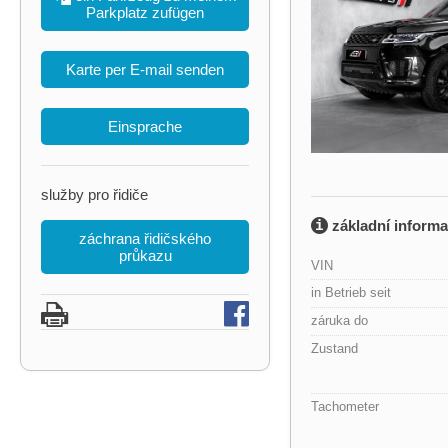
Parkplatz zufügen
Karte per E-mail senden
Einsprache
služby pro řidiče
základní inform
záchrana řidičského
průkazu
VIN
in Betrieb seit
záruka do
Zustand
Tachometer