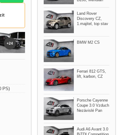
Land Rover
zit
Discovery CZ,​
1.majitel,​ top stav
BMW M2 CS
+24
Ferrari 812 GTS,​
lift,​ karbon,​ CZ
0 PS)
Porsche Cayenne
Coupe 3.0 Vzduch
Nezávislé Pan
Audi A6 Avant 3.0
BiTDI Competition