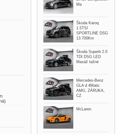
Ma
Škoda Karoq
1.5TSI
SPORTLINE DSG
13.700Km
Škoda Superb 2.0
TDI DSG LED
Masáž tažné
Mercedes​-Benz
GLA d 4Matic
AMG,​ ZÁRUKA,​
CZ
km
ná)
McLaren