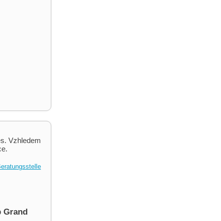
věs. Vzhledem
ce.
eratungsstelle
p Grand