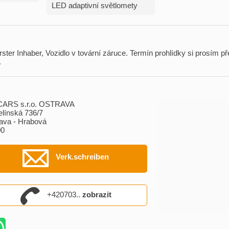
LED adaptivní světlomety
 erster Inhaber,​ Vozidlo v tovární záruce. Termín prohlídky si prosím 
.
CARS s.r.o. OSTRAVA
línská 736/7
ava - Hrabová
00
Verk.schreiben
+420703..
zobrazit