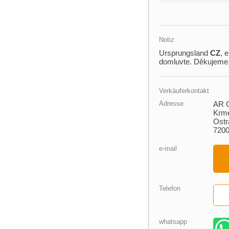
Notiz
Ursprungsland
CZ
,​
domluvte. Děkujeme
Verkäuferkontakt
Adresse
AR 
Krme
Ostr
720
e-mail
Telefon
whatsapp