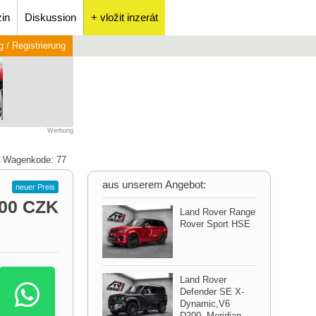
in
Diskussion
+ vložit inzerát
 / Registrierung
Werbung
Wagenkode: 77
aus unserem Angebot:
neuer Preis
000 CZK
Land Rover Range
Rover Sport HSE
Land Rover
Defender SE X​-
Dynamic,​V6
D200,​ Meridian