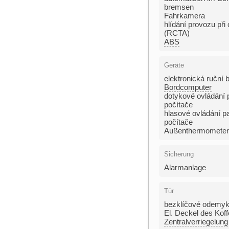
bremsen
Fahrkamera
hlídání provozu při
(RCTA)
ABS
Geräte
elektronická ruční 
Bordcomputer
dotykové ovládání 
počítače
hlasové ovládání p
počítače
Außenthermometer
Sicherung
Alarmanlage
Tür
bezklíčové odemyk
El. Deckel des Kof
Zentralverriegelung