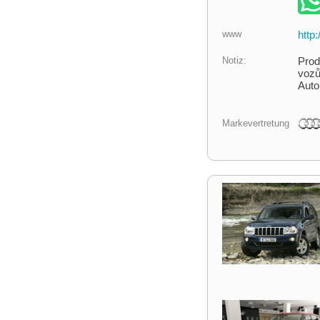
www
http
Notiz:
Prod
vozů
Auto
Markevertretung