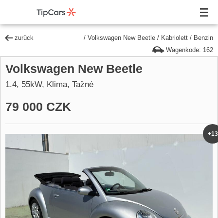
zurück
/
Volkswagen New Beetle
/
Kabriolett
/
Benzin
Wagenkode: 162
Volkswagen New Beetle
1.4, 55kW, Klima, Tažné
79 000 CZK
+13