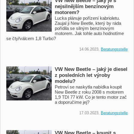
VW New Beetle – jaký je s
nejsilnějším benzínovým
motorem?
Lucka plánuje pořízení kabrioletu.
Zaujal ji New Beetle, který by ráda
pořídila se silným benzínovým
motorem. Jak tohle auto hodnotíme
se čtyřválcem 1,8 Turbo?
14.06.2023,
Beratungsstelle
VW New Beetle – jaký je diesel
z posledních let výroby
modelu?
Petrovi se naskytla nabídka koupit
New Beetle z roku 2008 s motorem
1,9 TDI 77 kW. Co je tento motor zač
a doporučíme jej?
17.03.2023,
Beratungsstelle
VW New Beetle – koupit s