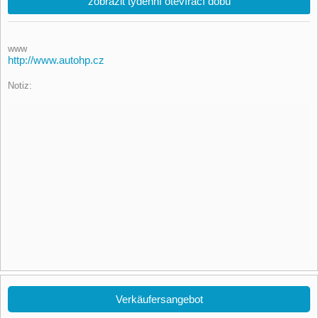
zobrazit týdenní otevírací dobu
www
http://www.autohp.cz
Notiz:
Verkäufersangebot