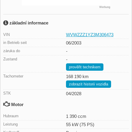
Werbung
základní informace
WVWZZZ1YZ3M306473
VIN
in Betrieb seit
06/2003
záruka do
-
Zustand
-
prověřit technikem
Tachometer
168 190 km
zobrazit historii vozidla
STK
04/2028
Motor
Hubraum
1 390 ccm
Leistung
55 kW (75 PS)