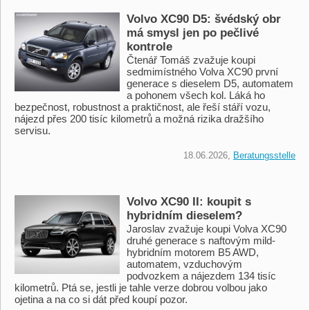
Volvo XC90 D5: švédský obr
má smysl jen po pečlivé
kontrole
Čtenář Tomáš zvažuje koupi
sedmimístného Volva XC90 první
generace s dieselem D5, automatem
a pohonem všech kol. Láká ho
bezpečnost, robustnost a praktičnost, ale řeší stáří vozu,
nájezd přes 200 tisíc kilometrů a možná rizika dražšího
servisu.
18.06.2026,
Beratungsstelle
Volvo XC90 II: koupit s
hybridním dieselem?
Jaroslav zvažuje koupi Volva XC90
druhé generace s naftovým mild-
hybridním motorem B5 AWD,
automatem, vzduchovým
podvozkem a nájezdem 134 tisíc
kilometrů. Ptá se, jestli je tahle verze dobrou volbou jako
ojetina a na co si dát před koupí pozor.