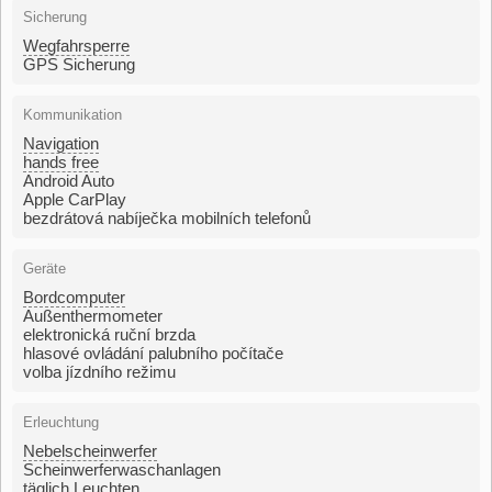
Sicherung
Wegfahrsperre
GPS Sicherung
Kommunikation
Navigation
hands free
Android Auto
Apple CarPlay
bezdrátová nabíječka mobilních telefonů
Geräte
Bordcomputer
Außenthermometer
elektronická ruční brzda
hlasové ovládání palubního počítače
volba jízdního režimu
Erleuchtung
Nebelscheinwerfer
Scheinwerferwaschanlagen
täglich Leuchten