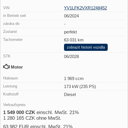
YV1LFK2VXR1248452
VIN
in Betrieb seit
06/2024
záruka do
-
Zustand
perfekt
Tachometer
63 031 km
zobrazit historii vozidla
STK
06/2028
Motor
Hubraum
1 969 ccm
Leistung
173 kW (235 PS)
Kraftstoff
Diesel
Verkaufspreis
1 549 000 CZK
einschl. MwSt. 21%
1 280 165 CZK ohne MwSt.
63 982 EUR einschl. MwSt. 21%