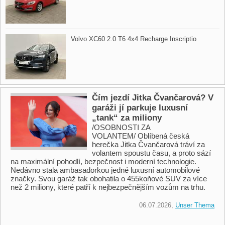
Volvo XC60 2.0 T6 4x4 Recharge Inscriptio
Čím jezdí Jitka Čvančarová? V
garáži jí parkuje luxusní
„tank“ za miliony
/OSOBNOSTI ZA
VOLANTEM/ Oblíbená česká
herečka Jitka Čvančarová tráví za
volantem spoustu času, a proto sází
na maximální pohodlí, bezpečnost i moderní technologie.
Nedávno stala ambasadorkou jedné luxusní automobilové
značky. Svou garáž tak obohatila o 455koňové SUV za více
než 2 miliony, které patří k nejbezpečnějším vozům na trhu.
06.07.2026,
Unser Thema