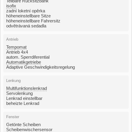
Teilbare Rücksitzbank
isofix
zadní loketní opěrka
höheneinstellbare Sitze
höheneinstellbare Fahrersitz
odvětrávaná sedadla
Antrieb
Tempomat
Antrieb 4x4
autom. Sperrdiferential
Automatikgetriebe
Adaptive Geschwindigkeitsregelung
Lenkung
Multifunktionslenkrad
Servolenkung
Lenkrad einstellbar
beheizte Lenkrad
Fenster
Getönte Scheiben
Scheibenwischersensor