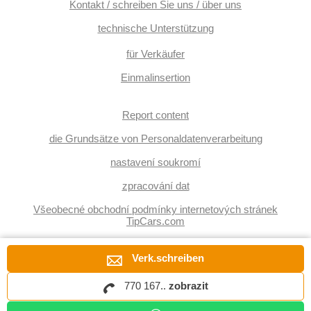
Kontakt / schreiben Sie uns / über uns
technische Unterstützung
für Verkäufer
Einmalinsertion
Report content
die Grundsätze von Personaldatenverarbeitung
nastavení soukromí
zpracování dat
Všeobecné obchodní podmínky internetových stránek
TipCars.com
Verk.schreiben
770 167..
zobrazit
Copyright © EBM system k.s., 2005 – 2026, alle Rechte vorbehalten.