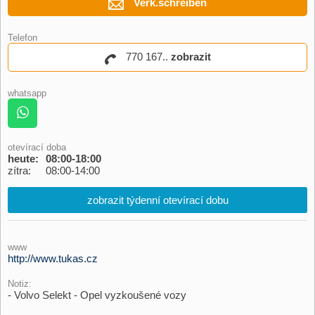
Verk.schreiben
Telefon
770 167..
zobrazit
whatsapp
otevírací doba
heute:
08:00-18:00
zítra:
08:00-14:00
zobrazit týdenní otevírací dobu
www
http://www.tukas.cz
Notiz:
- Volvo Selekt - Opel vyzkoušené vozy