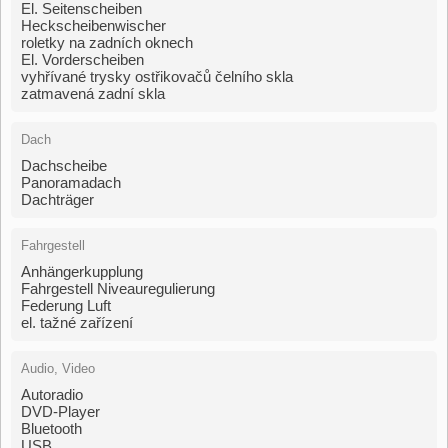
El. Seitenscheiben
Heckscheibenwischer
roletky na zadních oknech
El. Vorderscheiben
vyhřívané trysky ostřikovačů čelního skla
zatmavená zadní skla
Dach
Dachscheibe
Panoramadach
Dachträger
Fahrgestell
Anhängerkupplung
Fahrgestell Niveauregulierung
Federung Luft
el. tažné zařízení
Audio, Video
Autoradio
DVD-Player
Bluetooth
USB