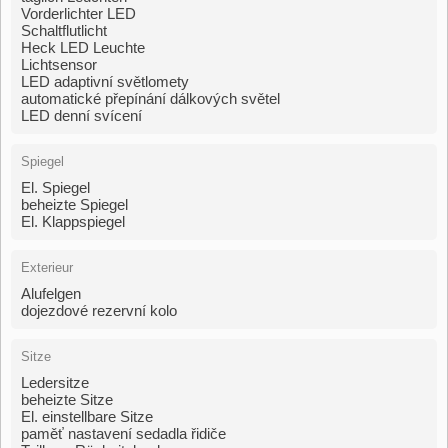
Vorderlichter LED
Schaltflutlicht
Heck LED Leuchte
Lichtsensor
LED adaptivní světlomety
automatické přepínání dálkových světel
LED denní svícení
Spiegel
El. Spiegel
beheizte Spiegel
El. Klappspiegel
Exterieur
Alufelgen
dojezdové rezervní kolo
Sitze
Ledersitze
beheizte Sitze
El. einstellbare Sitze
paměť nastavení sedadla řidiče