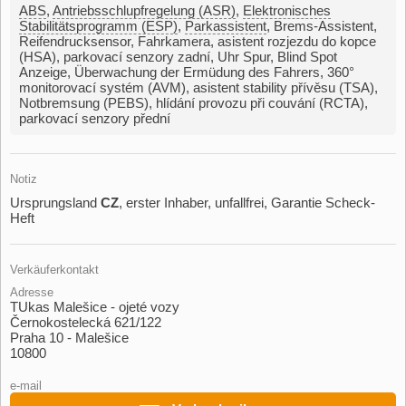
ABS
,
Antriebsschlupfregelung (ASR)
,
Elektronisches
Stabilitätsprogramm (ESP)
,
Parkassistent
,
Brems-Assistent
,
Reifendrucksensor
,
Fahrkamera
,
asistent rozjezdu do kopce
(HSA)
,
parkovací senzory zadní
,
Uhr Spur
,
Blind Spot
Anzeige
,
Überwachung der Ermüdung des Fahrers
,
360°
monitorovací systém (AVM)
,
asistent stability přívěsu (TSA)
,
Notbremsung (PEBS)
,
hlídání provozu při couvání (RCTA)
,
parkovací senzory přední
Notiz
Ursprungsland
CZ
,​ erster Inhaber,​ unfallfrei,​ Garantie Scheck​-
Heft
Verkäuferkontakt
Adresse
TUkas Malešice - ojeté vozy
Černokostelecká 621/122
Praha 10 - Malešice
10800
e-mail