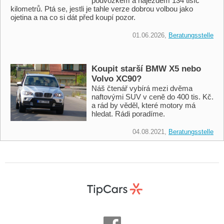
podvozkem a nájezdem 134 tisíc
kilometrů. Ptá se, jestli je tahle verze dobrou volbou jako
ojetina a na co si dát před koupí pozor.
01.06.2026,
Beratungsstelle
Koupit starší BMW X5 nebo
Volvo XC90?
Náš čtenář vybírá mezi dvěma
naftovými SUV v ceně do 400 tis. Kč.
a rád by věděl, které motory má
hledat. Rádi poradíme.
04.08.2021,
Beratungsstelle