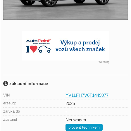
Werbung
základní informace
YV1LFH7V6T1449977
VIN
erzeugt
2025
záruka do
-
Zustand
Neuwagen
prověřit technikem