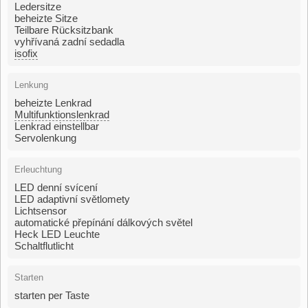
Ledersitze
beheizte Sitze
Teilbare Rücksitzbank
vyhřívaná zadní sedadla
isofix
Lenkung
beheizte Lenkrad
Multifunktionslenkrad
Lenkrad einstellbar
Servolenkung
Erleuchtung
LED denní svícení
LED adaptivní světlomety
Lichtsensor
automatické přepínání dálkových světel
Heck LED Leuchte
Schaltflutlicht
Starten
starten per Taste