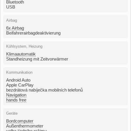
Bluetooth
USB
Airbag
6x Airbag
Beifahrerairbagdeaktivierung
Kühlsystem, Heizung
Klimaautomatik
Standheizung mit Zeitvorwärmer
Kommunikation
Android Auto
Apple CarPlay
bezdrátová nabíječka mobilních telefonů
Navigation
hands free
Geräte
Bordcomputer
Außenthermometer
volba jízdního režimu