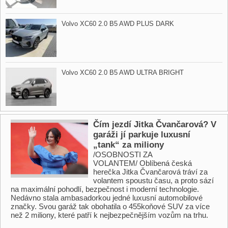
Volvo XC60 2.0 B5 AWD PLUS DARK
Volvo XC60 2.0 B5 AWD ULTRA BRIGHT
Čím jezdí Jitka Čvančarová? V
garáži jí parkuje luxusní
„tank“ za miliony
/OSOBNOSTI ZA
VOLANTEM/ Oblíbená česká
herečka Jitka Čvančarová tráví za
volantem spoustu času, a proto sází
na maximální pohodlí, bezpečnost i moderní technologie.
Nedávno stala ambasadorkou jedné luxusní automobilové
značky. Svou garáž tak obohatila o 455koňové SUV za více
než 2 miliony, které patří k nejbezpečnějším vozům na trhu.