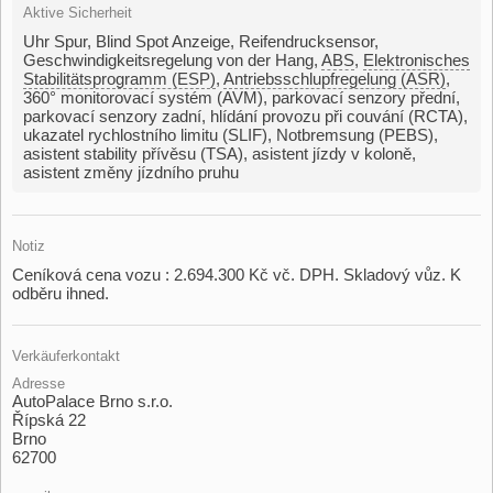
Aktive Sicherheit
Uhr Spur
,
Blind Spot Anzeige
,
Reifendrucksensor
,
Geschwindigkeitsregelung von der Hang
,
ABS
,
Elektronisches
Stabilitätsprogramm (ESP)
,
Antriebsschlupfregelung (ASR)
,
360° monitorovací systém (AVM)
,
parkovací senzory přední
,
parkovací senzory zadní
,
hlídání provozu při couvání (RCTA)
,
ukazatel rychlostního limitu (SLIF)
,
Notbremsung (PEBS)
,
asistent stability přívěsu (TSA)
,
asistent jízdy v koloně
,
asistent změny jízdního pruhu
Notiz
Ceníková cena vozu : 2.694.300 Kč vč. DPH. Skladový vůz. K
odběru ihned.
Verkäuferkontakt
Adresse
AutoPalace Brno s.r.o.
Řípská 22
Brno
62700