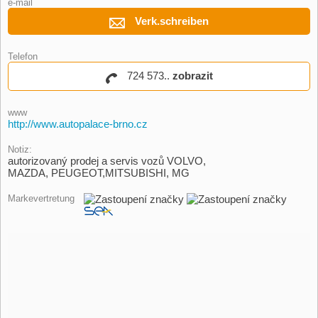
e-mail
Verk.schreiben
Telefon
724 573..
zobrazit
www
http://www.autopalace-brno.cz
Notiz:
autorizovaný prodej a servis vozů VOLVO,
MAZDA, PEUGEOT,MITSUBISHI, MG
Markevertretung