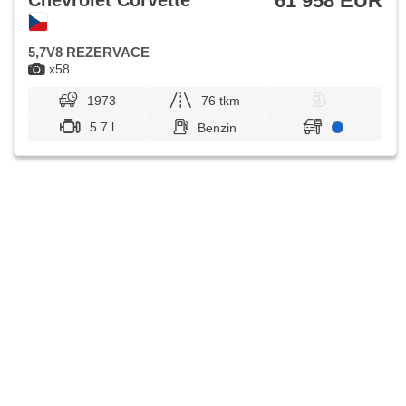
61 958 EUR
Chevrolet Corvette
5,7V8 REZERVACE
x58
1973
76 tkm
5.7 l
Benzin