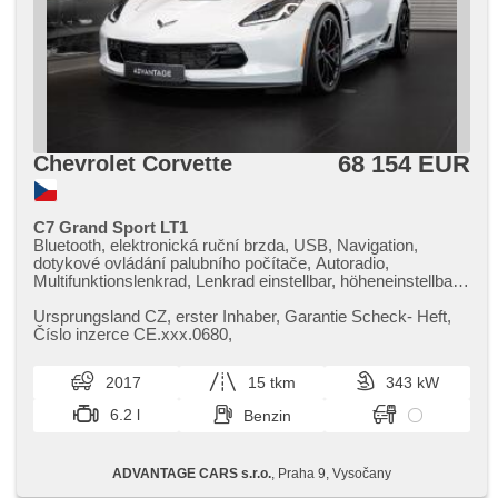
68 154 EUR
Chevrolet Corvette
C7 Grand Sport LT1
Bluetooth, elektronická ruční brzda, USB, Navigation,
dotykové ovládání palubního počítače, Autoradio,
Multifunktionslenkrad, Lenkrad einstellbar, höheneinstellbare
Fahrersitz, paměť nastavení sedadla řidiče, beheizte Sitze,
odvětrávaná sedadla, Sportsitze, El. einstellbare Sitze,
Ursprungsland CZ,​ erster Inhaber,​ Garantie Scheck​- Heft,​
täglich Leuchten, Heck LED Leuchte, Alufelgen, El. Spiegel,
Číslo inzerce CE.xxx.0680,​
El. Vorderscheiben, El. Deckel des Kofferraums,
Klimaautomatik, Vorderlichter LED, Zentralverriegelung mit
2017
15 tkm
343 kW
Funkfernbedienung, parkovací senzory přední, Rolldach,
zadní pohon, Handgetriebe, 7 Geschwindigkeitsgänge,
6.2 l
Benzin
erfüllt 'EURO VI', ABS
ADVANTAGE CARS s.r.o.
, Praha 9, Vysočany