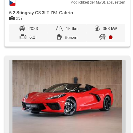
Möglichkeit der MwSt. abzusetzen
6.2 Stingray C8 3LT Z51 Cabrio
x37
2023
15 tkm
353 kW
6.2 l
Benzin