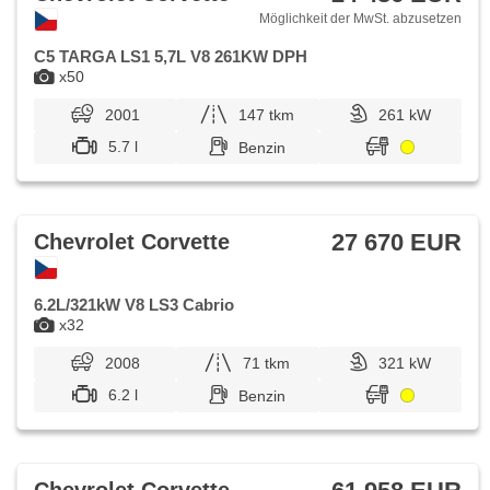
Möglichkeit der MwSt. abzusetzen
C5 TARGA LS1 5,7L V8 261KW DPH
x50
2001
147 tkm
261 kW
5.7 l
Benzin
27 670 EUR
Chevrolet Corvette
6.2L/321kW V8 LS3 Cabrio
x32
2008
71 tkm
321 kW
6.2 l
Benzin