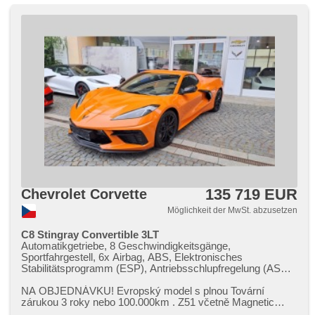
deska
135 719 EUR
Chevrolet Corvette
Möglichkeit der MwSt. abzusetzen
C8 Stingray Convertible 3LT
Automatikgetriebe, 8 Geschwindigkeitsgänge,
Sportfahrgestell, 6x Airbag, ABS, Elektronisches
Stabilitätsprogramm (ESP), Antriebsschlupfregelung (ASR),
asistent rozjezdu do kopce (HSA), Blind Spot Anzeige,
Fahrgestell Steifheitsregelung, Servolenkung, LED denní
NA OBJEDNÁVKU! Evropský model s plnou Tovární
svícení, erfüllt 'EURO VI', Navigation, head-up display,
zárukou 3 roky nebo 100.000km . Z51 včetně Magnetic
parkovací senzory zadní, Fahrkamera, bezklíčové
Ride Performance tlumiči a Front...