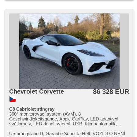
86 328 EUR
Chevrolet Corvette
C8 Cabriolet stingray
360° monitorovací systém (AVM), 8
Geschwindigkeitsgänge, Apple CarPlay, LED adaptivní
světlomety, LED denní svícení, USB, Klimaautomatik,
Automatikgetriebe, automatické přepínání dálkových světel,
bezklíčové odemykání, Bluetooth, Brems-Assistent,
Ursprungsland D,​ Garantie Scheck​- Heft,​ VOZIDLO NENÍ