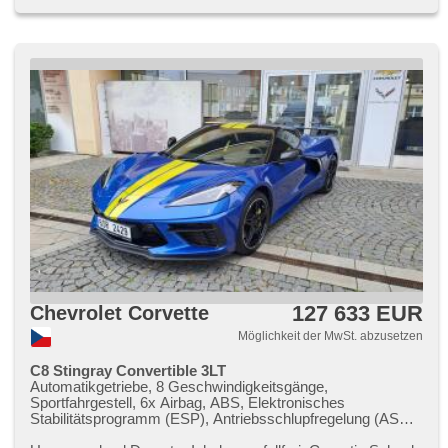
Scheibenwischersensor, Lenkrad einstellbar,
Multifunktionslenkrad, beheizte Lenkrad, řazení pádly pod
volantem, Beifahrerairbagdeaktivierung, Android Auto, Apple
CarPlay, Bluetooth, El. Vorderscheiben, El. Klappspiegel, El.
Spiegel, samostmívací zrcátka, starten per Taste,
Wegfahrsperre, Alarmanlage, Zentralverriegelung mit
Funkfernbedienung, Sportsitze, Ledersitze, Lederpolsterung,
beheizte Sitze, El. einstellbare Sitze, odvětrávaná sedadla,
höheneinstellbare Sitze, höheneinstellbare Fahrersitz,
paměť nastavení sedadla řidiče, Reifendrucksensor,
Abnutzungssensor des Bremsbelages, Vorderlichter LED,
Heck LED Leuchte, USB, digitální příjem rádia (DAB),
Außenthermometer, beheizte Spiegel, Innenthermometer,
abgestimmter Auspuff, Getönte Scheiben, Rolldach, zadní
pohon, Längssitzvorschub, El. Anlasser, Garantie, digitální
přístrojová deska
127 633 EUR
Chevrolet Corvette
Möglichkeit der MwSt. abzusetzen
C8 Stingray Convertible 3LT
Automatikgetriebe, 8 Geschwindigkeitsgänge,
Sportfahrgestell, 6x Airbag, ABS, Elektronisches
Stabilitätsprogramm (ESP), Antriebsschlupfregelung (ASR),
asistent rozjezdu do kopce (HSA), Blind Spot Anzeige,