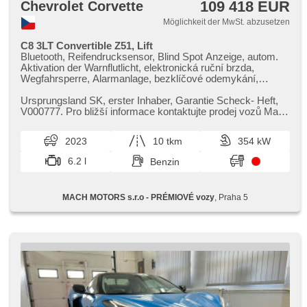
109 418 EUR
Chevrolet Corvette
Möglichkeit der MwSt. abzusetzen
C8 3LT Convertible Z51, Lift
Bluetooth, Reifendrucksensor, Blind Spot Anzeige, autom.
Aktivation der Warnflutlicht, elektronická ruční brzda,
Wegfahrsperre, Alarmanlage, bezklíčové odemykání,
bezklíčové startování, Bordcomputer, digitální příjem rádia
(DAB), Navigation, digitální přístrojový štít, dotykové
Ursprungsland SK,​ erster Inhaber,​ Garantie Scheck​- Heft,​
ovládání palubního počítače, Autoradio, bezdrátová
V000777. Pro bližší informace kontaktujte prodej vozů Mach
nabíječka mobilních telefonů, Apple CarPlay, Android Auto,
Motors pobočka...
Multifunktionslenkrad, beheizte Lenkrad, Lenkrad einstellbar,
2023
10 tkm
354 kW
höheneinstellbare Fahrersitz, höheneinstellbare Sitze,
paměť nastavení sedadla řidiče, beheizte Sitze,
6.2 l
Benzin
odvětrávaná sedadla, Sportsitze, El. einstellbare Sitze, Heck
LED Leuchte, Alufelgen, El. Spiegel, El. Klappspiegel, El.
Vorderscheiben, Zentralverriegelung, řazení pádly pod
MACH MOTORS s.r.o - PRÉMIOVÉ vozy
, Praha 5
volantem, 2-Zonen Klimaanlage, Zentralverriegelung mit
Funkfernbedienung, head-up display, hlasové ovládání
palubního počítače, Tempomat, hands free, parkovací
senzory zadní, Außenthermometer, Sportfahrgestell,
abgestimmter Auspuff, Servolenkung, Elektronisches
Stabilitätsprogramm (ESP), Antriebsschlupfregelung (ASR),
EDS, Notbremsung (PEBS), Brems-Assistent, Rolldach,
zadní pohon, Automatikgetriebe, 8 Geschwindigkeitsgänge,
Lederpolsterung, ABS