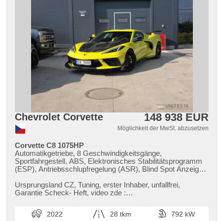
148 938 EUR
Chevrolet Corvette
Möglichkeit der MwSt. abzusetzen
Corvette C8 1075HP
Automatikgetriebe, 8 Geschwindigkeitsgänge,
Sportfahrgestell, ABS, Elektronisches Stabilitätsprogramm
(ESP), Antriebsschlupfregelung (ASR), Blind Spot Anzeige,
Fahrgestell Niveauregulierung, Fahrgestell
Steifheitsregelung, Servolenkung, 2-Zonen Klimaanlage,
Ursprungsland CZ,​ Tuning,​ erster Inhaber,​ unfallfrei,​
Klimaautomatik, Tempomat, LED denní svícení, Alufelgen,
Garantie Scheck​- Heft,​ video zde :
Bordcomputer, dotykové ovládání palubního počítače,
https://youtu.be/CE_vHdIyPUE?si=wLn0zlTKx...
digitální přístrojový štít, volba jízdního režimu, elektronická
2022
28 tkm
792 kW
ruční brzda, Navigation, head-up display, parkovací senzory