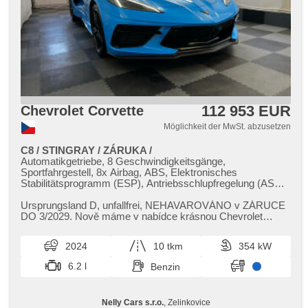
112 953 EUR
Chevrolet Corvette
Möglichkeit der MwSt. abzusetzen
C8 / STINGRAY / ZÁRUKA /
Automatikgetriebe, 8 Geschwindigkeitsgänge,
Sportfahrgestell, 8x Airbag, ABS, Elektronisches
Stabilitätsprogramm (ESP), Antriebsschlupfregelung (ASR),
ukazatel rychlostního limitu (SLIF), Uhr Spur, Blind Spot
Anzeige, Fahrgestell Niveauregulierung, Fahrgestell
Ursprungsland D,​ unfallfrei,​ NEHAVAROVÁNO v ZÁRUCE
Steifheitsregelung, Servolenkung, 2-Zonen Klimaanlage,
DO 3/2029. Nově máme v nabídce krásnou Chevrolet
Klimaautomatik, Tempomat, LED adaptivní světlomety,
Corvette C8. Nechybí vyhřívané...
täglich Leuchten, LED denní svícení, automatické přepínání
2024
10 tkm
354 kW
dálkových světel, Alufelgen, erfüllt 'EURO VI',
Bordcomputer, dotykové ovládání palubního počítače,
6.2 l
Benzin
digitální přístrojový štít, volba jízdního režimu, elektronická
ruční brzda, Navigation, head-up display, parkovací senzory
přední, parkovací senzory zadní, Fahrkamera, bezklíčové
Nelly Cars s.r.o.
, Zelinkovice
startování, bezklíčové odemykání, Lichtsensor,