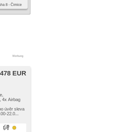
aha 8 - Čimice
Werbung
 478 EUR
e,
, 4x Airbag
bo úvěr sleva
0​-22.0...