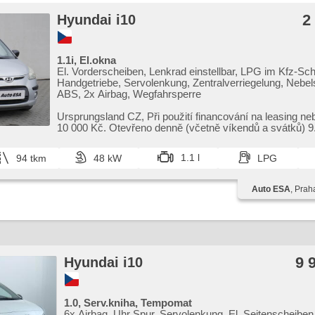
2
Hyundai i10
1.1i, El.okna
El. Vorderscheiben, Lenkrad einstellbar, LPG im Kfz-Sch
Handgetriebe, Servolenkung, Zentralverriegelung, Nebel
ABS, 2x Airbag, Wegfahrsperre
Ursprungsland CZ,​ Při použití financování na leasing ne
10 000 Kč. Otevřeno denně (včetně víkendů a svátků) 9.0
1.1 l
94 tkm
48 kW
LPG
Auto ESA
, Prah
9 
Hyundai i10
1.0, Serv.kniha, Tempomat
6x Airbag, Uhr Spur, Servolenkung, El. Seitenscheiben,