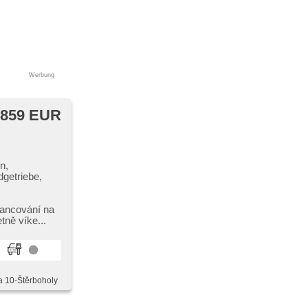
Werbung
 859 EUR
n,
dgetriebe,
ng (ASR),
inancování na
tně víke...
a 10-Štěrboholy