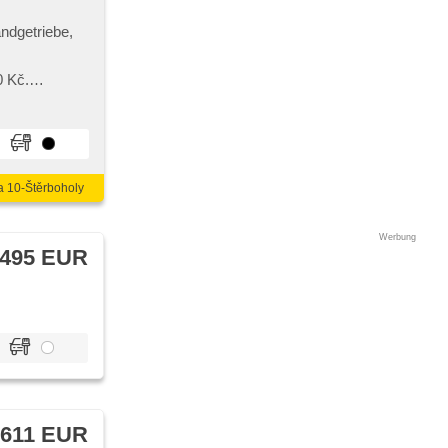
andgetriebe,
0 Kč.
od. Kupujte
a 10-Štěrboholy
Werbung
 495 EUR
 611 EUR