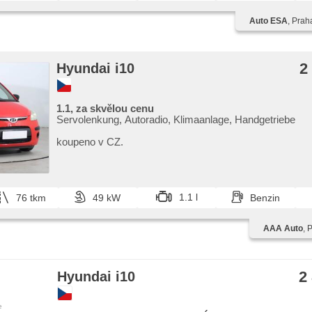
Auto ESA
, Prah
2
Hyundai i10
1.1, za skvělou cenu
Servolenkung, Autoradio, Klimaanlage, Handgetriebe
koupeno v CZ.
1.1 l
76 tkm
49 kW
Benzin
AAA Auto
, 
2
Hyundai i10
e