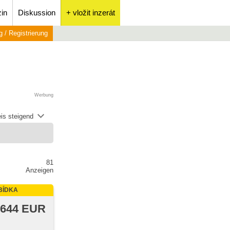
in
Diskussion
+ vložit inzerát
 / Registrierung
Werbung
is steigend
81
Anzeigen
BÍDKA
 644 EUR