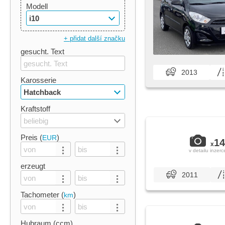
Modell
i10
+ přidat další značku
gesucht. Text
2013
Karosserie
Hatchback
Kraftstoff
beliebig
Preis (
)
EUR
14
x
v detailu inzerc
erzeugt
2011
Tachometer (
)
km
Hubraum (ccm)