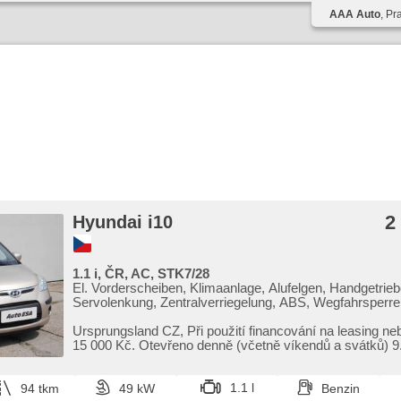
AAA Auto
, Pr
2
Hyundai i10
1.1 i, ČR, AC, STK7/28
El. Vorderscheiben, Klimaanlage, Alufelgen, Handgetrieb
Servolenkung, Zentralverriegelung, ABS, Wegfahrsperre
Ursprungsland CZ,​ Při použití financování na leasing ne
15 000 Kč. Otevřeno denně (včetně víkendů a svátků) 9.0
1.1 l
94 tkm
49 kW
Benzin