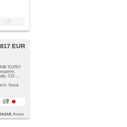
 817 EUR
füllt 'EURO
hrsperre,
adio, CD-
lech. Nová
BAZAR
, Rosice