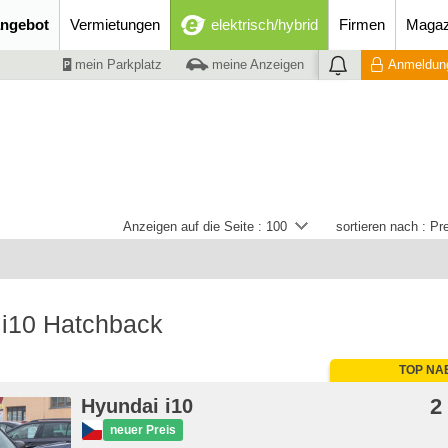
ngebot
Vermietungen
elektrisch/hybrid
Firmen
Magaz
mein Parkplatz
meine Anzeigen
Anmeldung
Anzeigen auf die Seite :
100
sortieren nach :
Pre
 i10 Hatchback
TOP NA
2
Hyundai i10
neuer Preis