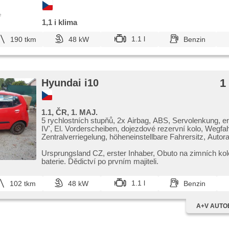
e
1,1 i klima
1.1 l
190 tkm
48 kW
Benzin
1
Hyundai i10
1.1, ČR, 1. MAJ.
5 rychlostních stupňů, 2x Airbag, ABS, Servolenkung, er
IV', El. Vorderscheiben, dojezdové rezervní kolo, Wegfa
Zentralverriegelung, höheneinstellbare Fahrersitz, Autor
Spieler, Heckscheibenwischer, přední pohon
Ursprungsland CZ,​ erster Inhaber,​ Obuto na zimních ko
baterie. Dědictví po prvním majiteli.
1.1 l
102 tkm
48 kW
Benzin
A+V AUTO