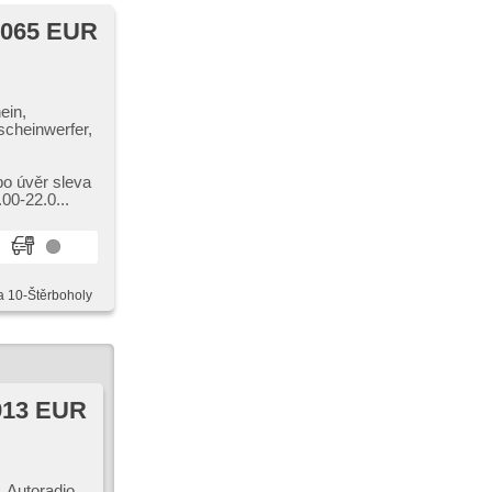
 065 EUR
ein,
scheinwerfer,
bo úvěr sleva
0​-22.0...
a 10-Štěrboholy
913 EUR
 Autoradio,