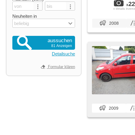
22
x
v detailu inzerc
Neuheiten in
beliebig
2008
aussuchen
81 Anzeigen
Detailsuche
Formular klären
2009