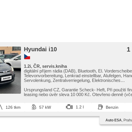
1
Hyundai i10
1.2i, ČR, servis.kniha
digitální příjem rádia (DAB), Bluetooth, El. Vorderscheibe
Televonvorbereitung, Lenkrad einstellbar, Alufelgen, Han
Servolenkung, Zentralverriegelung, Elektronisches
Stabilitätsprogramm (ESP), ABS, Antriebsschlupfregelu
Wegfahrsperre, 4x Airbag
Ursprungsland CZ,​ Garantie Scheck​- Heft,​ Při použití f
leasing nebo úvěr sleva 10 000 Kč. Otevřeno denně (vče
1.2 l
126 tkm
57 kW
Benzin
Auto ESA
, Prah