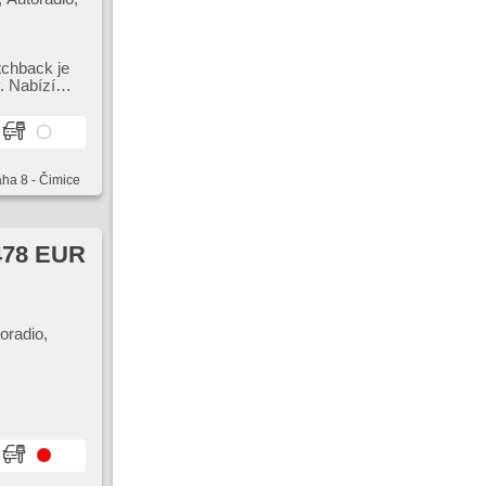
rucksensor,
tchback je
. Nabízí
aha 8 - Čimice
478 EUR
oradio,