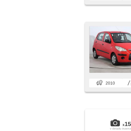
2010
15
x
v detailu inzerc