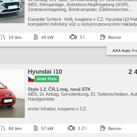
ABS, Klimaanlage, Antriebsschlupfregelung (ASR),
Zentralverriegelung, Bordcomputer, Elektronisches
Stabilitätsprogramm (ESP), starten per Taste, Reifend
USB, Handgetriebe
Garantie Scheck​- Heft,​ koupeno v CZ. Hyundai i10 Ha
kompaktní městský vůz s nízkými provozními náklady
pohodlný ...
1 l
19 tkm
49 kW
Benzin
AAA Auto
, Pr
2 
Hyundai i10
neuer Preis
Style 1.2, ČR,1.maj, nová STK
ABS, 2x Airbag, Servolenkung, El. Seitenscheiben, Aut
Handgetriebe
erster Inhaber,​ koupeno v CZ.
1.2 l
84 tkm
57 kW
Benzin