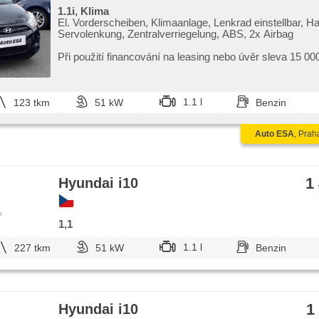
1.1i, Klima
El. Vorderscheiben, Klimaanlage, Lenkrad einstellbar, H
Servolenkung, Zentralverriegelung, ABS, 2x Airbag
Při použití financování na leasing nebo úvěr sleva 15 00
Otevřeno denně (včetně víkendů a svátků) 9.00​-22.00 h
vozy s garancí!
1.1 l
123 tkm
51 kW
Benzin
Auto ESA
, Prah
1
Hyundai i10
e
1,1
1.1 l
227 tkm
51 kW
Benzin
1
Hyundai i10