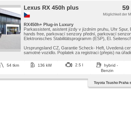
59
Lexus RX 450h plus
Möglichkeit der 
RX450h+ Plug-in Luxury
Parkassistent, asistent jízdy v jízdním pruhu, Uhr Spur, 
hands free, parkovací senzory přední, parkovací senzor
Elektronisches Stabilitätsprogramm (ESP), El. Seitensch
Vorderscheiben, El. Spiegel, USB, head-up display, isofi
Fahrkamera, řazení pádly pod volantem, Navigation, uka
Ursprungsland CZ,​ Garantie Scheck​- Heft,​ Uvedená cen
rychlostního limitu (SLIF), beheizte Spiegel, beheizte Si
samotné vozidlo. Poplatek za registraci (přepis) na úřad
zadní sedadla, zatmavená zadní skla, Vorderlichter LED,
50...
Leuchten, Nebelscheinwerfer, Lederpolsterung, Ledersit
2.5 l
54 tkm
136 kW
hybrid -
Geschwindigkeitsregelung, Multifunktionslenkrad, Servo
Benzin
Reifendrucksensor, odvětrávaná sedadla, ventilovaná za
beheizte Lenkrad, El. Klappspiegel, paměť nastavení sed
Scheinwerferwaschanlagen, Brems-Assistent, asistent 
Toyota Tsusho Praha s.
kopce (HSA), El. einstellbare Sitze, třízónová klimatizac
Klimaautomatik, Android Auto, Apple CarPlay, Überwac
Ermüdung des Fahrers, bezklíčové startování, starten pe
bezklíčové odemykání, elektronická ruční brzda, 360° m
systém (AVM), zadní loketní opěrka, LED denní svícení,
Automatikgetriebe