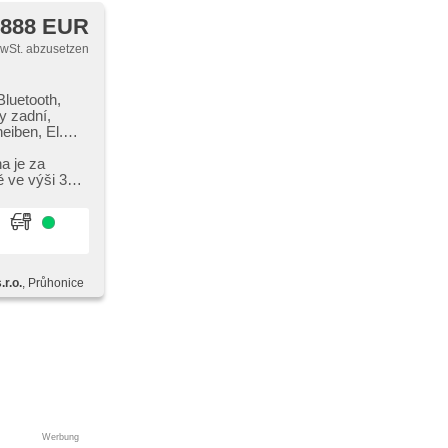
 888 EUR
MwSt. abzusetzen
Bluetooth,
y zadní,
eiben, El.
x,
zatel
a je za
tze, vyhřívaná
ě ve výši 3
 täglich
ze, Adaptive
lenkung,
dní sedadla,
adla řidiče,
rozjezdu do
r.o.
, Průhonice
e,
hung der
r Taste,
onitorovací
 Antrieb 4x4,
Werbung