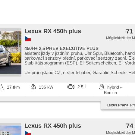
71
Lexus RX 450h plus
Möglichkeit der 
450H+ 2,5 PHEV EXECUTIVE PLUS
asistent jízdy v jízdním pruhu, Uhr Spur, Bluetooth, hand
parkovací senzory přední, parkovací senzory zadní, El
Stabilitätsprogramm (ESP), El. Seitenscheiben, El. Vord
El. Spiegel, USB, head-up display, isofix, řazení pádly p
Navigation, beheizte Spiegel, beheizte Sitze, zatmavená
Ursprungsland CZ,​ erster Inhaber,​ Garantie Scheck​- Hef
Vorderlichter LED, täglich Leuchten, Nebelscheinwerfer,
Lederpolsterung, Ledersitze, Adaptive Geschwindigkeits
Multifunktionslenkrad, Servolenkung, Reifendrucksenso
2.5 l
17 tkm
136 kW
hybrid -
sedadla, beheizte Lenkrad, Heck LED Leuchte, El. Klapp
Benzin
paměť nastavení sedadla řidiče, Scheinwerferwaschanl
Assistent, asistent rozjezdu do kopce (HSA), El. einstell
Lexus Praha
, Pr
třízónová klimatizace, Klimaautomatik, Android Auto, Ap
Überwachung der Ermüdung des Fahrers, bezklíčové sta
starten per Taste, bezklíčové odemykání, Notbremsung
elektronická ruční brzda, 360° monitorovací systém (AV
74
Lexus RX 450h plus
loketní opěrka, asistent změny jízdního pruhu, LED denn
Antrieb 4x4, Automatikgetriebe
Möglichkeit der 