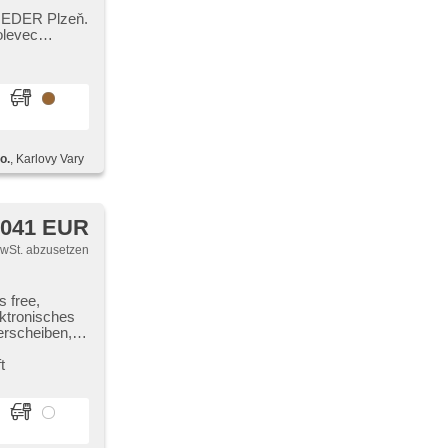
O EDER Plzeň.
olevec
o.
, Karlovy Vary
 041 EUR
MwSt. abzusetzen
s free,
ektronisches
erscheiben,
ra, řazení
te Sitze,
t
en,
ve
lenkung,
krad, Heck
gen, Brems-