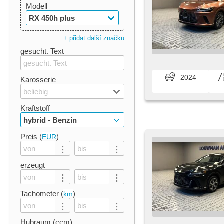
Modell
RX 450h plus
+ přidat další značku
gesucht. Text
2024
Karosserie
beliebig
Kraftstoff
hybrid - Benzin
Preis (
)
EUR
erzeugt
Tachometer (
)
km
Hubraum (ccm)