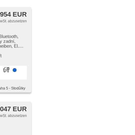
 954 EUR
MwSt. abzusetzen
Bluetooth,
y zadní,
eiben, El.
, head-up
Navigation,
t
dla, zatmavená
heinwerfer,
regelung,
r, odvětrávaná
 Heck LED
če,
aha 5 - Stodůlky
rozjezdu do
ce,
hung der
r Taste,
 047 EUR
ká ruční
pěrka,
MwSt. abzusetzen
nt jízdy v