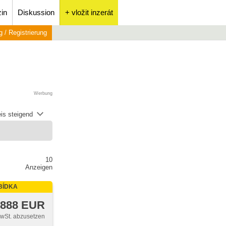
in
Diskussion
+ vložit inzerát
 / Registrierung
Werbung
is steigend
10
Anzeigen
BÍDKA
 888 EUR
MwSt. abzusetzen