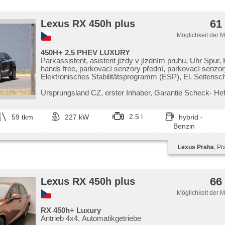
61
Lexus RX 450h plus
Möglichkeit der 
450H+ 2,5 PHEV LUXURY
Parkassistent, asistent jízdy v jízdním pruhu, Uhr Spur, 
hands free, parkovací senzory přední, parkovací senzor
Elektronisches Stabilitätsprogramm (ESP), El. Seitensch
Vorderscheiben, El. einstellbare Sitze, El. Spiegel, USB
display, isofix, Fahrkamera, řazení pádly pod volantem, 
Ursprungsland CZ,​ erster Inhaber,​ Garantie Scheck​- Hef
beheizte Spiegel, beheizte Sitze, vyhřívaná zadní seda
zadní skla, Vorderlichter LED, täglich Leuchten, Nebelsc
Lederpolsterung, Ledersitze, Adaptive Geschwindigkeits
2.5 l
59 tkm
227 kW
hybrid -
Multifunktionslenkrad, Servolenkung, Reifendrucksenso
Benzin
sedadla, ventilovaná zadní sedadla, beheizte Lenkrad,
Leuchte, El. Klappspiegel, paměť nastavení sedadla řidi
Lexus Praha
, Pr
Scheinwerferwaschanlagen, Brems-Assistent, asistent 
kopce (HSA), volba jízdního režimu, třízónová klimatiza
Klimaautomatik, Android Auto, Apple CarPlay, Überwac
Ermüdung des Fahrers, bezklíčové startování, starten pe
66
Lexus RX 450h plus
bezklíčové odemykání, Notbremsung (PEBS), elektronic
brzda, 360° monitorovací systém (AVM), zadní loketní o
Möglichkeit der 
asistent změny jízdního pruhu, LED denní svícení, asiste
koloně, Antrieb 4x4, Automatikgetriebe
RX 450h+ Luxury
Antrieb 4x4, Automatikgetriebe