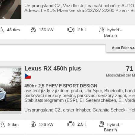
Ursprungsland CZ,​ Vozidlo stojí na naší pobočce AUT
Adresa: LEXUS Plzeň Gerská 2037/37 32300 Plzeň ​- B
Kontak...
2.5 l
46 tkm
136 kW
hybrid -
Benzin
Auto Eder s.r.
71
Lexus RX 450h plus
Möglichkeit der 
450h+ 2,5 PHEV F SPORT DESIGN
asistent jízdy v jízdním pruhu, Uhr Spur, Bluetooth, hand
parkovací senzory přední, parkovací senzory zadní, El
Stabilitätsprogramm (ESP), El. Seitenscheiben, El. Vord
El. einstellbare Sitze, El. Spiegel, USB, isofix, Fahrkame
pádly pod volantem, Navigation, beheizte Spiegel, beheiz
Ursprungsland CZ,​ erster Inhaber,​ Garantie Scheck​- Hef
zatmavená zadní skla, Vorderlichter LED, täglich Leucht
Nebelscheinwerfer, Lederpolsterung, Ledersitze, Adapti
Geschwindigkeitsregelung, Multifunktionslenkrad, Servo
2.5 l
9 tkm
136 kW
hybrid -
Reifendrucksensor, odvětrávaná sedadla, beheizte Len
Benzin
LED Leuchte, El. Klappspiegel, Scheinwerferwaschanla