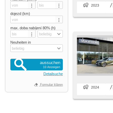
2023
dojezd (km)
max. doba nabíjení 80% (h)
beliebig
Neuheiten in
beliebig
aussuchen
10 Anzeigen
Detailsuche
Formular klären
2024