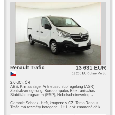
13 631 EUR
Renault Trafic
11 265 EUR ohne MwSt.
2.0 dCi, ČR
ABS, Klimaanlage, Antriebsschlupfregelung (ASR),
Zentralverriegelung, Bordcomputer, Elektronisches
Stabilitätsprogramm (ESP), Nebelscheinwerfer,
Scheibenwischersensor, USB, Parkassistent,
Servolenkung, El. Seitenscheiben, Autoradio,
Garantie Scheck​- Heft,​ koupeno v CZ. Tento Renault
Handgetriebe
Trafic má rozměry kategorie L1H1,​ což znamená délku
4,​99 m a výšku 1,​95 m. Nákl...