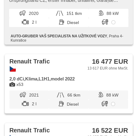
senzory zadní, Lenkrad einstellbar, Multifunktionslenkrad,
Ursprungsland CZ,​ erster Inhaber,​ unfallfrei,​ Garantie
El. Vorderscheiben, El. Spiegel, Wegfahrsperre,
Scheck​- Heft,​ VIN: VF1FL000466124410,​ ODPOČET DPH
Zentralverriegelung mit Funkfernbedienung,
!!!! Doživotní záruka na ...
2020
151 tkm
88 kW
höheneinstellbare Fahrersitz, Abnutzungssensor des
Bremsbelages, Vorderlichter LED, Drehzahlmesser, USB,
2 l
Diesel
Autoradio, Außenthermometer, beheizte Spiegel, Getönte
Scheiben
AUTO-GRUBER VAŠ SPECIALISTA NA UŽITKOVÉ VOZY
, Praha 4-
Kunratice
16 477 EUR
Renault Trafic
13 617 EUR ohne MwSt.
2,0 dCi,Klima,L1H1,model 2022
x53
2021
66 tkm
88 kW
2 l
Diesel
16 522 EUR
Renault Trafic