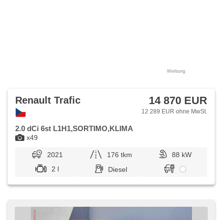
Werbung
14 870 EUR
Renault Trafic
12 289 EUR ohne MwSt.
2.0 dCi 6st L1H1,SORTIMO,KLIMA
x49
2021
176 tkm
88 kW
2 l
Diesel