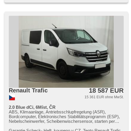
Servolenkung, Antriebsschlupfregelung (ASR), Vorderlichter
LED, Navigation, Scheibenwischersensor, Lichtsensor,
Reifendrucksensor, Elektronisches Stabilitätsprogramm
(ESP), Start-Stop System, starten per Taste, Tempomat,
Getönte Scheiben, USB, Außenthermometer, Ausziehbare
Kopflehnen, höheneinstellbare Fahrersitz
18 587 EUR
Renault Trafic
15 361 EUR ohne MwSt.
2.0 Blue dCi, 6Míst, ČR
ABS, Klimaanlage, Antriebsschlupfregelung (ASR),
Bordcomputer, Elektronisches Stabilitätsprogramm (ESP),
Nebelscheinwerfer, Scheibenwischersensor, starten per
Taste, Anhängerkupplung, Reifendrucksensor, USB,
Parkassistent, Servolenkung, El. Seitenscheiben, Autoradio,
Garantie Scheck​- Heft,​ koupeno v CZ. Tento Renault Trafic