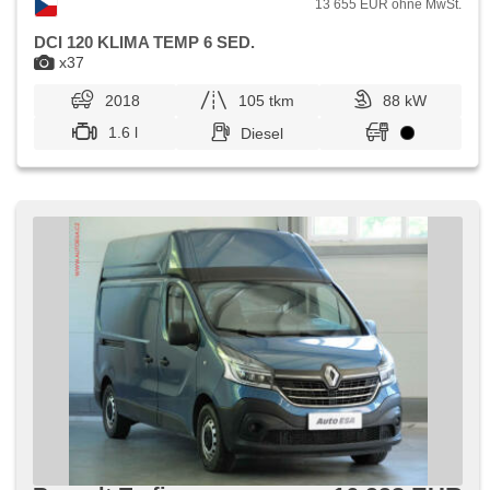
13 655 EUR ohne MwSt.
DCI 120 KLIMA TEMP 6 SED.
x37
2018
105 tkm
88 kW
1.6 l
Diesel