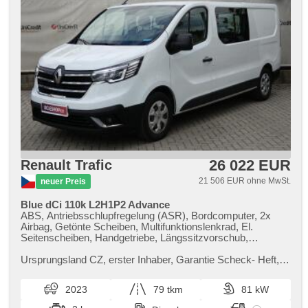
26 022 EUR
Renault Trafic
21 506 EUR ohne MwSt.
neuer Preis
Blue dCi 110k L2H1P2 Advance
ABS, Antriebsschlupfregelung (ASR), Bordcomputer, 2x
Airbag, Getönte Scheiben, Multifunktionslenkrad, El.
Seitenscheiben, Handgetriebe, Längssitzvorschub,
Ausziehbare Kopflehnen, 6 Geschwindigkeitsgänge,
Klimaanlage, Autoradio, Teilbare Rücksitzbank, El. Spiegel,
Ursprungsland CZ,​ erster Inhaber,​ Garantie Scheck​- Heft,​
beheizte Spiegel, Servolenkung, USB, Tempomat,
3585​-572 Možnost zvýhodněného úvěru od UniCredit
Außenthermometer, Wegfahrsperre, höheneinstellbare
Leasing. V případě využ...
2023
79 tkm
81 kW
Fahrersitz, Lenkrad einstellbar, Nebelscheinwerfer,
Zentralverriegelung mit Funkfernbedienung, Elektronisches