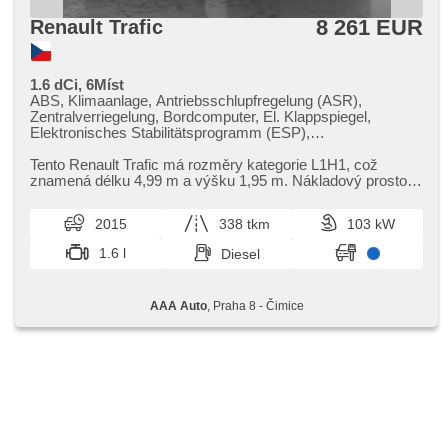
8 261 EUR
Renault Trafic
1.6 dCi, 6Míst
ABS, Klimaanlage, Antriebsschlupfregelung (ASR),
Zentralverriegelung, Bordcomputer, El. Klappspiegel,
Elektronisches Stabilitätsprogramm (ESP),
Nebelscheinwerfer, Scheibenwischersensor, starten per
Taste, Anhängerkupplung, Reifendrucksensor,
Tento Renault Trafic má rozměry kategorie L1H1,​ což
Parkassistent, Servolenkung, El. Seitenscheiben, Autoradio,
znamená délku 4,​99 m a výšku 1,​95 m. Nákladový prostor
Handgetriebe
má délku 1,​42 m,​ výšku ...
2015
338 tkm
103 kW
1.6 l
Diesel
AAA Auto
, Praha 8 - Čimice