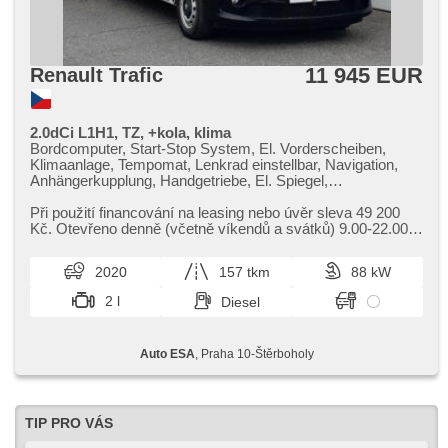
11 945 EUR
Renault Trafic
2.0dCi L1H1, TZ, +kola, klima
Bordcomputer, Start-Stop System, El. Vorderscheiben,
Klimaanlage, Tempomat, Lenkrad einstellbar, Navigation,
Anhängerkupplung, Handgetriebe, El. Spiegel,
Servolenkung, Zentralverriegelung mit Funkfernbedienung,
Elektronisches Stabilitätsprogramm (ESP),
Při použití financování na leasing nebo úvěr sleva 49 200
Nebelscheinwerfer, ABS, 2x Airbag, parkovací senzory
Kč. Otevřeno denně (včetně víkendů a svátků) 9.00​-22.00
zadní, Fahrkamera
hod. Kupujte vozy s garancí!
2020
157 tkm
88 kW
2 l
Diesel
Auto ESA
, Praha 10-Štěrboholy
TIP PRO VÁS