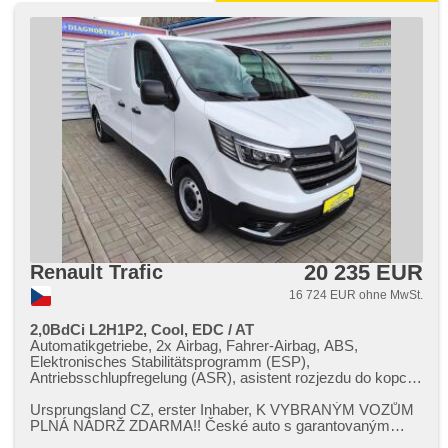
20 235 EUR
Renault Trafic
16 724 EUR ohne MwSt.
2,0BdCi L2H1P2, Cool, EDC / AT
Automatikgetriebe, 2x Airbag, Fahrer-Airbag, ABS,
Elektronisches Stabilitätsprogramm (ESP),
Antriebsschlupfregelung (ASR), asistent rozjezdu do kopce
(HSA), Uhr Spur, automatisch im Berg bremsen ,
Servolenkung, Klimaautomatik, Klimaanlage, Tempomat,
Ursprungsland CZ,​ erster Inhaber,​ K VYBRANÝM VOZŮM
LED adaptivní světlomety, täglich Leuchten, LED denní
PLNÁ NÁDRŽ ZDARMA!! České auto s garantovaným
svícení, erfüllt 'EURO VI', Bordcomputer, parkovací senzory
nájezdem kilometrů!! Paket Komfor...