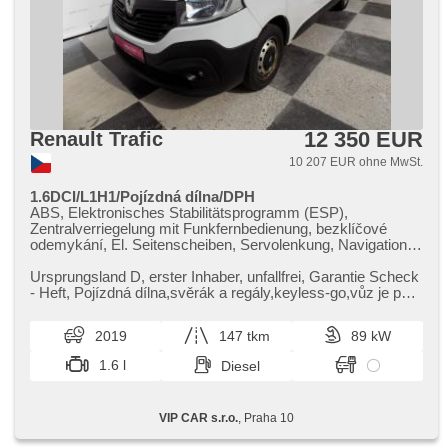
12 350 EUR
Renault Trafic
10 207 EUR ohne MwSt.
1.6DCI/L1H1/Pojízdná dílna/DPH
ABS, Elektronisches Stabilitätsprogramm (ESP),
Zentralverriegelung mit Funkfernbedienung, bezklíčové
odemykání, El. Seitenscheiben, Servolenkung, Navigation,
USB, Bluetooth, Bordcomputer, beheizte Sitze, täglich
Leuchten, Anhängerkupplung, Start-Stop System,
Ursprungsland D,​ erster Inhaber,​ unfallfrei,​ Garantie Scheck​
Antriebsschlupfregelung (ASR), parkovací senzory zadní,
- Heft,​ Pojízdná dílna,​svěrák a regály,​keyless​-go,​vůz je po
Wegfahrsperre, Schlossverblendung, Drehzahlmesser,
prvním maj...
Außenthermometer, beheizte Spiegel,
2019
147 tkm
89 kW
Beifahrerairbagdeaktivierung, El. Spiegel, Lenkrad
einstellbar, Abnutzungssensor des Bremsbelages, Telefon,
1.6 l
Diesel
Android Auto, Autoradio, Positionssitze, Ausziehbare
Kopflehnen, höheneinstellbare Fahrersitz,
Längssitzvorschub, Nebelscheinwerfer, Getönte Scheiben,
VIP CAR s.r.o.
, Praha 10
Heckscheibenwischer, Anhängevorrichtung, Klimaanlage,
4x Airbag, Handgetriebe, 6 Geschwindigkeitsgänge