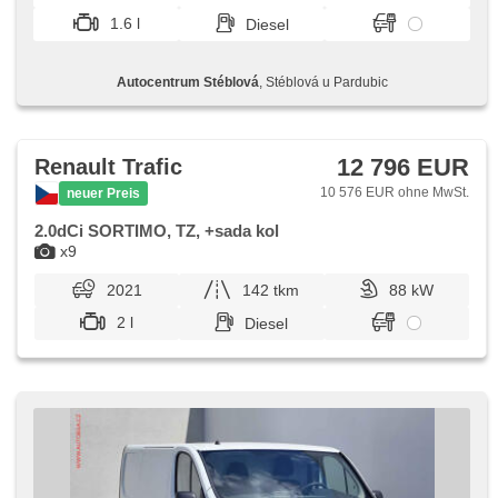
Abnutzungssensor des Bremsbelages, Elektronisches
1.6 l
Diesel
Stabilitätsprogramm (ESP), Tempomat, Getönte Scheiben,
USB, Außenthermometer, höheneinstellbare Fahrersitz
Autocentrum Stéblová
, Stéblová u Pardubic
12 796 EUR
Renault Trafic
10 576 EUR ohne MwSt.
neuer Preis
2.0dCi SORTIMO, TZ, +sada kol
x9
2021
142 tkm
88 kW
2 l
Diesel