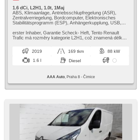
1.6 dCi, L2H1, 1.0t, 1Maj
ABS, Klimaanlage, Antriebsschlupfregelung (ASR),
Zentralverriegelung, Bordcomputer, Elektronisches
Stabilitätsprogramm (ESP), Anhängerkupplung, USB,
Parkassistent, El. Spiegel, Servolenkung, El.
Seitenscheiben, Autoradio, Handgetriebe
erster Inhaber,​ Garantie Scheck​- Heft,​ Tento Renault
Trafic má rozměry kategorie L2H1,​ což znamená délku
5,​40 m a výšku 1,​95 m. T...
2019
169 tkm
88 kW
1.6 l
Diesel
AAA Auto
, Praha 8 - Čimice