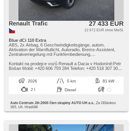
27 433 EUR
Renault Trafic
22 672 EUR ohne MwSt.
Blue dCi 110 Extra
ABS, 2x Airbag, 6 Geschwindigkeitsgänge, autom.
Aktivation der Warnflutlicht, Autoradio, Brems-Assistent,
Zentralverriegelung mit Funkfernbedienung,
Zentralverriegelung, Beifahrerairbagdeaktivierung, El.
Vorderscheiben, El. Spiegel, Uhr Spur, Wegfahrsperre,
Kontakt na prodejce vozů Renault a Dacia v Hodoníně:Petr
Klimaanlage, Handgetriebe, Multifunktionslenkrad, Lenkrad
Bošan Mobil: ​+420 606 759 284 Telefon: ​+420 518 307 303
einstellbar, Bordcomputer, erfüllt 'EURO VI', Servolenkung,
E​-mail: p.bosan@jih2000.cz
Vorderlichter LED, Antriebsschlupfregelung (ASR),
2026
5 km
81 kW
Lichtsensor, Reifendrucksensor, USB, Außenthermometer,
beheizte Spiegel, höheneinstellbare Fahrersitz, Bluetooth,
2 l
Diesel
LED denní svícení, hands free, Drehzahlmesser,
Fahrkamera, digitální příjem rádia (DAB), Android Auto,
Apple CarPlay, parkovací senzory zadní
Auto Centrum Jih 2000 člen skupiny AUTO UH a.s.
, Za Olšávkou
365, Uh. Hradiště