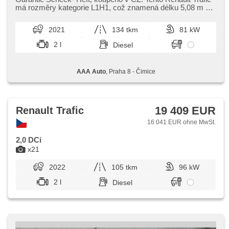
Handgetriebe
má rozměry kategorie L1H1,​ což znamená délku 5,​08 m a
výšku 1,​97 m. Nákl...
2021
134 tkm
81 kW
2 l
Diesel
AAA Auto
, Praha 8 - Čimice
19 409 EUR
Renault Trafic
16 041 EUR ohne MwSt.
2,0 DCi
x21
2022
105 tkm
96 kW
2 l
Diesel