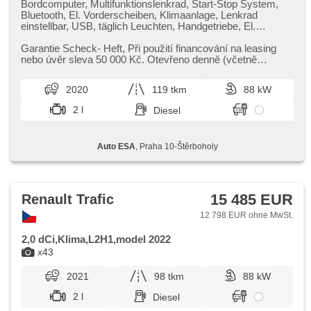
Bordcomputer, Multifunktionslenkrad, Start-Stop System,
Bluetooth, El. Vorderscheiben, Klimaanlage, Lenkrad
einstellbar, USB, täglich Leuchten, Handgetriebe, El.
Spiegel, Servolenkung, Zentralverriegelung mit
Funkfernbedienung, Elektronisches Stabilitätsprogramm
Garantie Scheck​- Heft,​ Při použití financování na leasing
(ESP), Scheibenwischersensor, Nebelscheinwerfer,
nebo úvěr sleva 50 000 Kč. Otevřeno denně (včetně
Vorderlichter LED, ABS, Antriebsschlupfregelung (ASR),
víkendů a svátků) 9.00...
Fahrer-Airbag, parkovací senzory zadní, samostmívací
2020
119 tkm
88 kW
zrcátka, Fahrkamera
2 l
Diesel
Auto ESA
, Praha 10-Štěrboholy
15 485 EUR
Renault Trafic
12 798 EUR ohne MwSt.
2,0 dCi,Klima,L2H1,model 2022
x43
2021
98 tkm
88 kW
2 l
Diesel