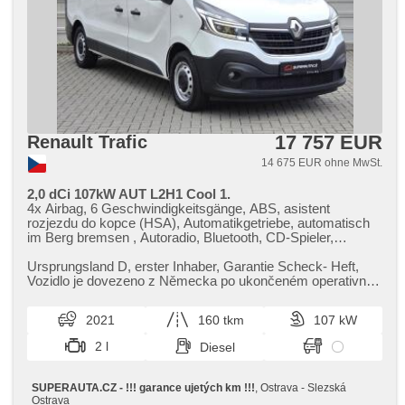
17 757 EUR
Renault Trafic
14 675 EUR ohne MwSt.
2,0 dCi 107kW AUT L2H1 Cool 1.
4x Airbag, 6 Geschwindigkeitsgänge, ABS, asistent
rozjezdu do kopce (HSA), Automatikgetriebe, automatisch
im Berg bremsen , Autoradio, Bluetooth, CD-Spieler,
Zentralverriegelung mit Funkfernbedienung,
Zentralverriegelung, Beifahrerairbagdeaktivierung, täglich
Ursprungsland D,​ erster Inhaber,​ Garantie Scheck​- Heft,​
Leuchten, digitální příjem rádia (DAB), dotykové ovládání
Vozidlo je dovezeno z Německa po ukončeném operativním
palubního počítače, El. Seitenscheiben, El. Vorderscheiben,
leasingu. Pravideln...
El. Spiegel, hands free, Wegfahrsperre, Klimaanlage, LED
2021
160 tkm
107 kW
adaptivní světlomety, LED denní svícení,
Nebelscheinwerfer, Multifunktionslenkrad, Lenkrad
2 l
Diesel
einstellbar, Schaltflutlicht, Drehzahlmesser, Bordcomputer,
Speicherkarte, Fahrkamera, parkovací senzory přední,
parkovací senzory zadní, erfüllt 'EURO VI', plnohodnotné
SUPERAUTA.CZ - !!! garance ujetých km !!!
, Ostrava - Slezská
rezervní kolo, Längssitzvorschub, Positionssitze,
Ostrava