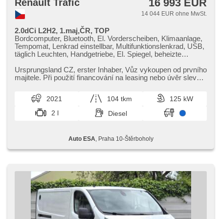
16 993 EUR
Renault Trafic
14 044 EUR ohne MwSt.
2.0dCi L2H2, 1.maj,ČR, TOP
Bordcomputer, Bluetooth, El. Vorderscheiben, Klimaanlage,
Tempomat, Lenkrad einstellbar, Multifunktionslenkrad, USB,
täglich Leuchten, Handgetriebe, El. Spiegel, beheizte
Spiegel, Servolenkung, Zentralverriegelung mit
Funkfernbedienung, Elektronisches Stabilitätsprogramm
Ursprungsland CZ,​ erster Inhaber,​ Vůz vykoupen od prvního
(ESP), Heck LED Leuchte, Vorderlichter LED, ABS,
majitele. Při použití financování na leasing nebo úvěr sleva
Antriebsschlupfregelung (ASR), 2x Airbag, parkovací
50 000 Kč. ...
senzory zadní, Beifahrerairbagdeaktivierung, Wegfahrsperre
2021
104 tkm
125 kW
2 l
Diesel
Auto ESA
, Praha 10-Štěrboholy