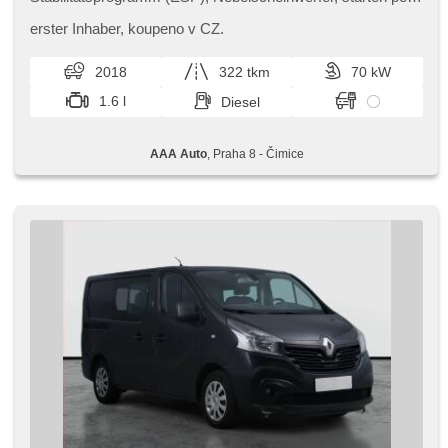
Taste, Anhängerkupplung, USB, 2x Airbag, Parkassistent,
El. Spiegel, Servolenkung, El. Seitenscheiben, Autoradio,
erster Inhaber,​ koupeno v CZ.
Handgetriebe
2018
322 tkm
70 kW
1.6 l
Diesel
AAA Auto
, Praha 8 - Čimice