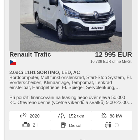
12 995 EUR
Renault Trafic
10 739 EUR ohne MwSt.
2.0dCi L1H1 SORTIMO, LED, AC
Bordcomputer, Multifunktionslenkrad, Start-Stop System, El.
Vorderscheiben, Klimaanlage, Tempomat, Lenkrad
einstellbar, Handgetriebe, El. Spiegel, Servolenkung,
Zentralverriegelung mit Funkfernbedienung, Elektronisches
Stabilitätsprogramm (ESP), Vorderlichter LED, ABS, Fahrer-
Při použití financování na leasing nebo úvěr sleva 50 000
Airbag, parkovací senzory zadní
Kč. Otevřeno denně (včetně víkendů a svátků) 9.00​-22.00
hod. Kupujte vozy s garancí!
2020
152 tkm
88 kW
2 l
Diesel