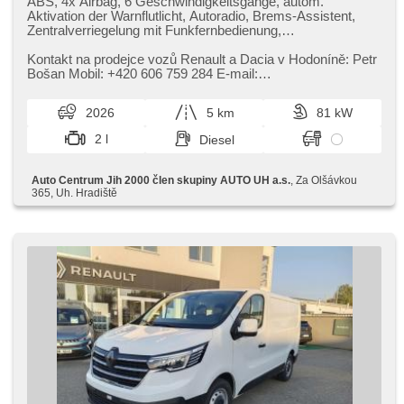
ABS, 4x Airbag, 6 Geschwindigkeitsgänge, autom.
Aktivation der Warnflutlicht, Autoradio, Brems-Assistent,
Zentralverriegelung mit Funkfernbedienung,
Zentralverriegelung, Beifahrerairbagdeaktivierung, El.
Vorderscheiben, El. Spiegel, Uhr Spur, Wegfahrsperre,
Kontakt na prodejce vozů Renault a Dacia v Hodoníně: Petr
Klimaanlage, Handgetriebe, Multifunktionslenkrad, Lenkrad
Bošan Mobil: ​+420 606 759 284 E​-mail:
einstellbar, Bordcomputer, erfüllt 'EURO VI', Servolenkung,
p.bosan@jih2000.cz,​
Vorderlichter LED, Antriebsschlupfregelung (ASR),
2026
5 km
81 kW
Scheibenwischersensor, Lichtsensor, Reifendrucksensor,
USB, Außenthermometer, beheizte Spiegel,
2 l
Diesel
höheneinstellbare Fahrersitz, Bluetooth, LED denní svícení,
hands free, Drehzahlmesser, Fahrkamera, digitální příjem
rádia (DAB), Android Auto, Apple CarPlay, parkovací
Auto Centrum Jih 2000 člen skupiny AUTO UH a.s.
, Za Olšávkou
senzory zadní
365, Uh. Hradiště