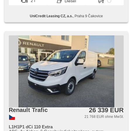
2 l
Diesel
Stabilitätsprogramm (ESP), Beifahrerairbagdeaktivierung,
täglich Leuchten, hands free, Start-Stop System, Bluetooth,
parkovací senzory zadní
UniCredit Leasing CZ, a.s.
, Praha 9 Čakovice
26 339 EUR
Renault Trafic
21 768 EUR ohne MwSt.
L1H1P1 dCi 110 Extra