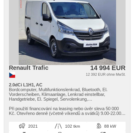
14 994 EUR
Renault Trafic
12 392 EUR ohne MwSt.
2.0dCi L1H1, AC
Bordcomputer, Multifunktionslenkrad, Bluetooth, El.
Vorderscheiben, Klimaanlage, Lenkrad einstellbar,
Handgetriebe, El. Spiegel, Servolenkung,
Zentralverriegelung mit Funkfernbedienung, Elektronisches
Stabilitätsprogramm (ESP), Vorderlichter LED, täglich
Při použití financování na leasing nebo úvěr sleva 50 000
Leuchten, ABS, 2x Airbag, parkovací senzory zadní
Kč. Otevřeno denně (včetně víkendů a svátků) 9.00​-22.00
hod. Kupujte vozy s garancí!
2021
102 tkm
88 kW