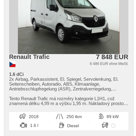
7 848 EUR
Renault Trafic
6 486 EUR ohne MwSt.
1.6 dCi
2x Airbag, Parkassistent, El. Spiegel, Servolenkung, El.
Seitenscheiben, Autoradio, ABS, Klimaanlage,
Antriebsschlupfregelung (ASR), Zentralverriegelung,
Bordcomputer, Elektronisches Stabilitätsprogramm (ESP),
Nebelscheinwerfer, starten per Taste, USB, Handgetriebe
Tento Renault Trafic má rozměry kategorie L1H1,​ což
znamená délku 4,​99 m a výšku 1,​95 m. Nákladový prostor
má délku 2,​54 m,​ výšku ...
2018
250 tkm
89 kW
1.6 l
Diesel