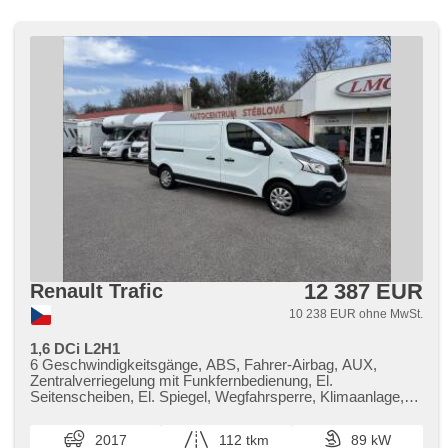
12 387 EUR
Renault Trafic
10 238 EUR ohne MwSt.
1,6 DCi L2H1
6 Geschwindigkeitsgänge, ABS, Fahrer-Airbag, AUX,
Zentralverriegelung mit Funkfernbedienung, El.
Seitenscheiben, El. Spiegel, Wegfahrsperre, Klimaanlage,
Handgetriebe, Multifunktionslenkrad, Lenkrad einstellbar,
Drehzahlmesser, Bordcomputer, parkovací senzory zadní,
2017
112 tkm
89 kW
Servolenkung, Antriebsschlupfregelung (ASR),