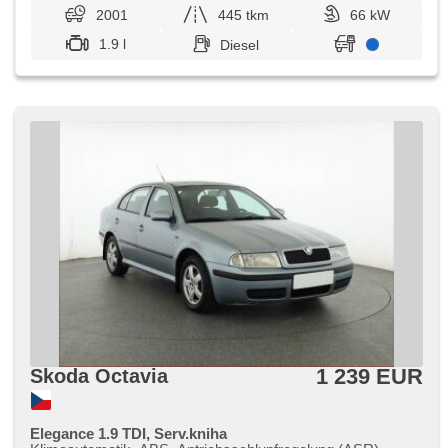
2001
445 tkm
66 kW
1.9 l
Diesel
1 239 EUR
Skoda Octavia
Elegance 1.9 TDI, Serv.kniha