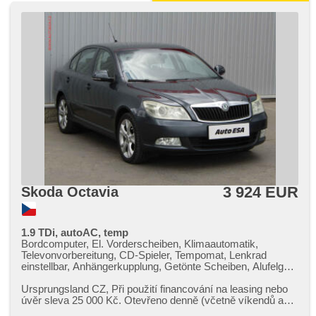
3 924 EUR
Skoda Octavia
1.9 TDi, autoAC, temp
Bordcomputer, El. Vorderscheiben, Klimaautomatik,
Televonvorbereitung, CD-Spieler, Tempomat, Lenkrad
einstellbar, Anhängerkupplung, Getönte Scheiben, Alufelgen,
Handgetriebe, El. Spiegel, beheizte Spiegel, Servolenkung,
Zentralverriegelung mit Funkfernbedienung, Elektronisches
Ursprungsland CZ,​ Při použití financování na leasing nebo
Stabilitätsprogramm (ESP), Scheibenwischersensor,
úvěr sleva 25 000 Kč. Otevřeno denně (včetně víkendů a
Nebelscheinwerfer, Reifendrucksensor, ABS,
svátků) 9.00​-22.0...