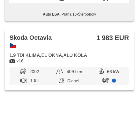
Auto ESA
, Praha 10-Štěrboholy
1 983 EUR
Skoda Octavia
1.9 TDI KLIMA,EL OKNA,ALU KOLA
x16
2002
409 tkm
66 kW
1.9 l
Diesel