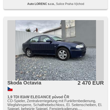
Auto LORENC s.r.o.
, Sulice Praha-Východ
2 470 EUR
Skoda Octavia
1,9 TDI 81kW ELEGANCE původ ČR
CD-Spieler, Zentralverriegelung mit Funkfernbedienung,
Wegfahrsperre, Schalthebelschloss, El. Seitenscheiben, El.
Spiegel, beheizte Spiegel, Fensterkodierung,