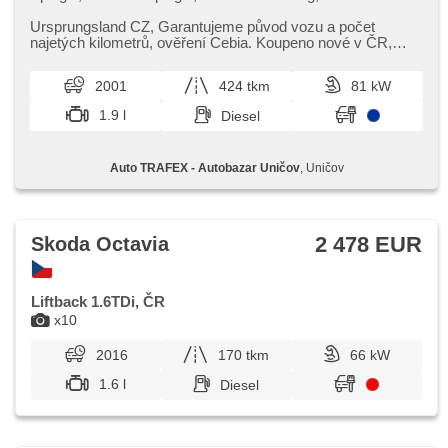
Nebelscheinwerfer, Xenonscheinwerfer, plnohodnotné
rezervní kolo, Klimaautomatik, Teilbare Rücksitzbank,
Ursprungsland CZ,​ Garantujeme původ vozu a počet
höheneinstellbare Sitze, Positionssitze, Lenkrad einstellbar,
najetých kilometrů,​ ověření Cebia. Koupeno nové v ČR,​
Heckscheibenwischer, 4x Airbag, Bordcomputer,
2.Majitel,​ pravidelný servi...
Außenthermometer, isofix, Anhängerkupplung, Alufelgen,
2001
424 tkm
81 kW
Lederpolsterung, Abnutzungssensor des Bremsbelages,
ABS, Antriebsschlupfregelung (ASR), Servolenkung,
1.9 l
Diesel
Handgetriebe, Tempomat, parkovací senzory zadní, 5
rychlostních stupňů
Auto TRAFEX - Autobazar Uničov
, Uničov
2 478 EUR
Skoda Octavia
Liftback 1.6TDi, ČR
x10
2016
170 tkm
66 kW
1.6 l
Diesel