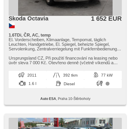
1 652 EUR
Skoda Octavia
1.6TDi, ČR, AC, temp
El. Vorderscheiben, Klimaanlage, Tempomat, täglich
Leuchten, Handgetriebe, El. Spiegel, beheizte Spiegel,
Servolenkung, Zentralverriegelung mit Funkfernbedienung,
ABS, Antriebsschlupfregelung (ASR), isofix, Wegfahrsperre,
4x Airbag
Ursprungsland CZ,​ Při použití financování na leasing nebo
úvěr sleva 7 000 Kč. Otevřeno denně (včetně víkendů a
svátků) 9.00​-22.00...
2011
392 tkm
77 kW
1.6 l
Diesel
Auto ESA
, Praha 10-Štěrboholy