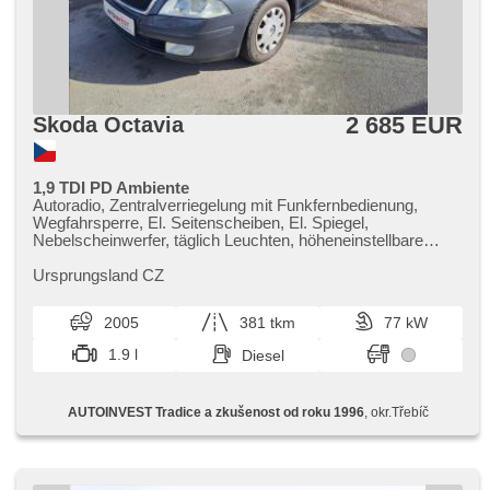
2 685 EUR
Skoda Octavia
1,9 TDI PD Ambiente
Autoradio, Zentralverriegelung mit Funkfernbedienung,
Wegfahrsperre, El. Seitenscheiben, El. Spiegel,
Nebelscheinwerfer, täglich Leuchten, höheneinstellbare
Sitze, Lenkrad einstellbar, 4x Airbag, Bordcomputer,
Außenthermometer, isofix, ABS, Antriebsschlupfregelung
Ursprungsland CZ
(ASR), Servolenkung, Handgetriebe
2005
381 tkm
77 kW
1.9 l
Diesel
AUTOINVEST Tradice a zkušenost od roku 1996
, okr.Třebíč