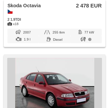
2 478 EUR
Skoda Octavia
2 1.9TDI
x18
2007
255 tkm
77 kW
1.9 l
Diesel