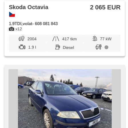
2 065 EUR
Skoda Octavia
1.9TDI,volat- 608 081 843
x12
2004
417 tkm
77 kW
1.9 l
Diesel