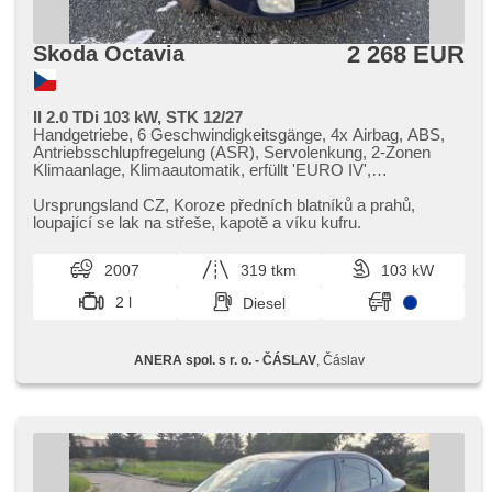
2 268 EUR
Skoda Octavia
II 2.0 TDi 103 kW, STK 12/27
Handgetriebe, 6 Geschwindigkeitsgänge, 4x Airbag, ABS,
Antriebsschlupfregelung (ASR), Servolenkung, 2-Zonen
Klimaanlage, Klimaautomatik, erfüllt 'EURO IV',
Bordcomputer, Lenkrad einstellbar,
Beifahrerairbagdeaktivierung, El. Vorderscheiben, El.
Ursprungsland CZ,​ Koroze předních blatníků a prahů,​
Spiegel, Wegfahrsperre, Zentralverriegelung mit
loupající se lak na střeše,​ kapotě a víku kufru.
Funkfernbedienung, Zentralverriegelung,
Schalthebelschloss, isofix, beheizte Sitze,
2007
319 tkm
103 kW
Nebelscheinwerfer, Autoradio, CD-Spieler, beheizte Spiegel
2 l
Diesel
ANERA spol. s r. o. - ČÁSLAV
, Čáslav