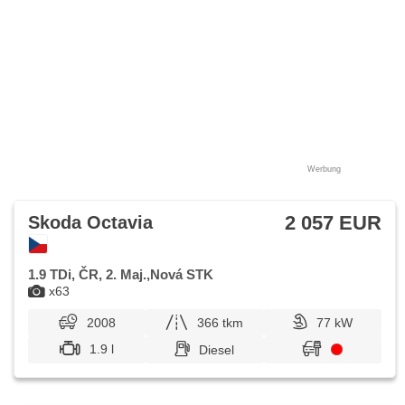
Werbung
2 057 EUR
Skoda Octavia
1.9 TDi, ČR, 2. Maj.,Nová STK
x63
2008
366 tkm
77 kW
1.9 l
Diesel