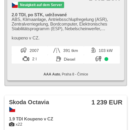
Neuigkeit auf dem Server
2.0 TDI, po STK, udržované
ABS, Klimaanlage, Antriebsschlupfregelung (ASR),
Zentralverriegelung, Bordcomputer, Elektronisches
Stabilitätsprogramm (ESP), Nebelscheinwerfer,
Schalthebelschloss, Servolenkung, El. Seitenscheiben,
Autoradio, Handgetriebe
koupeno v CZ.
2007
391 tkm
103 kW
2 l
Diesel
AAA Auto
, Praha 8 - Čimice
1 239 EUR
Skoda Octavia
1.9 TDI Koupeno v CZ
x22