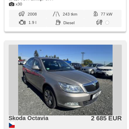
x30
2008
243 tkm
77 kW
1.9 l
Diesel
2 685 EUR
Skoda Octavia