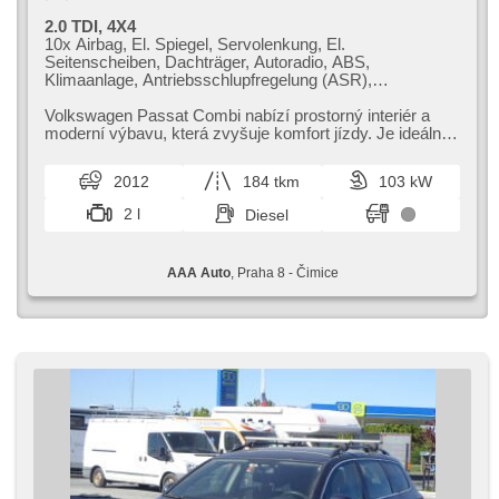
2.0 TDI, 4X4
10x Airbag, El. Spiegel, Servolenkung, El.
Seitenscheiben, Dachträger, Autoradio, ABS,
Klimaanlage, Antriebsschlupfregelung (ASR),
Zentralverriegelung, Bordcomputer, Elektronisches
Stabilitätsprogramm (ESP), Nebelscheinwerfer, starten
Volkswagen Passat Combi nabízí prostorný interiér a
per Taste, Anhängerkupplung, Handgetriebe, Antrieb 4x4
moderní výbavu,​ která zvyšuje komfort jízdy. Je ideální
volbou pro rodiny i de...
2012
184 tkm
103 kW
2 l
Diesel
AAA Auto
, Praha 8 - Čimice