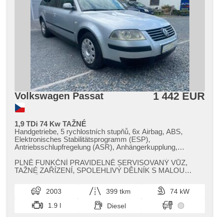
1 442 EUR
Volkswagen Passat
1,9 TDi 74 Kw TAŽNÉ
Handgetriebe, 5 rychlostních stupňů, 6x Airbag, ABS,
Elektronisches Stabilitätsprogramm (ESP),
Antriebsschlupfregelung (ASR), Anhängerkupplung,
Servolenkung, Klimaautomatik, Bordcomputer, Lenkrad
einstellbar, Beifahrerairbagdeaktivierung, El. Seitenscheiben,
PLNĚ FUNKČNÍ PRAVIDELNĚ SERVISOVANÝ VŮZ,​
Dachträger, El. Spiegel, Wegfahrsperre, Zentralverriegelung
TAŽNÉ ZAŘÍZENÍ,​ SPOLEHLIVÝ DĚLNÍK S MALOU
mit Funkfernbedienung, Zentralverriegelung, isofix,
SPOTŘEBOU!!!!
höheneinstellbare Fahrersitz, Nebelscheinwerfer, USB,
2003
399 tkm
74 kW
AUX, Autoradio, CD-Spieler, Außenthermometer, beheizte
Spiegel, Teilbare Rücksitzbank, Trennnetz im Gepäckraum,
1.9 l
Diesel
Heckscheibenwischer, Längssitzvorschub, Ausziehbare
Kopflehnen, Anhängevorrichtung