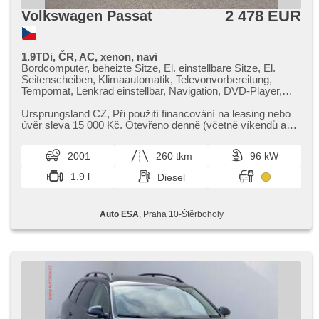
2 478 EUR
Volkswagen Passat
1.9TDi, ČR, AC, xenon, navi
Bordcomputer, beheizte Sitze, El. einstellbare Sitze, El.
Seitenscheiben, Klimaautomatik, Televonvorbereitung,
Tempomat, Lenkrad einstellbar, Navigation, DVD-Player,
Anhängerkupplung, Getönte Scheiben, Alufelgen,
Handgetriebe, El. Spiegel, beheizte Spiegel, Servolenkung,
Ursprungsland CZ,​ Při použití financování na leasing nebo
Xenonscheinwerfer, Zentralverriegelung mit
úvěr sleva 15 000 Kč. Otevřeno denně (včetně víkendů a
Funkfernbedienung, Nebelscheinwerfer, ABS,
svátků) 9.00​-22.0...
Antriebsschlupfregelung (ASR), isofix,
2001
260 tkm
96 kW
Beifahrerairbagdeaktivierung, Wegfahrsperre, 4x Airbag
1.9 l
Diesel
Auto ESA
, Praha 10-Štěrboholy