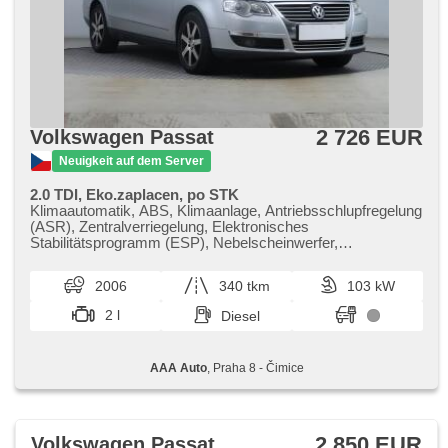
2 726 EUR
Volkswagen Passat
Neuigkeit auf dem Server
2.0 TDI, Eko.zaplacen, po STK
Klimaautomatik, ABS, Klimaanlage, Antriebsschlupfregelung
(ASR), Zentralverriegelung, Elektronisches
Stabilitätsprogramm (ESP), Nebelscheinwerfer,
Scheibenwischersensor, Anhängerkupplung, 6x Airbag, El.
einstellbare Sitze, Parkassistent, Servolenkung, El.
2006
340 tkm
103 kW
Seitenscheiben, Autoradio, Handgetriebe
2 l
Diesel
AAA Auto
, Praha 8 - Čimice
2 850 EUR
Volkswagen Passat