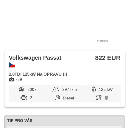
Werbung
822 EUR
Volkswagen Passat
2,0TDi 125kW Na OPRAVU !!!
x29
2007
297 tkm
125 kW
2 l
Diesel
TIP PRO VÁS