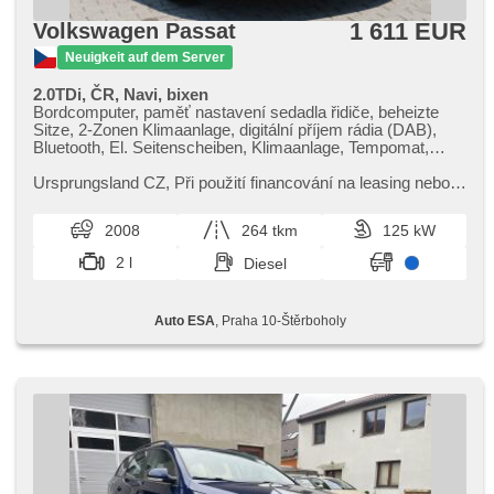
1 611 EUR
Volkswagen Passat
Neuigkeit auf dem Server
2.0TDi, ČR, Navi, bixen
Bordcomputer, paměť nastavení sedadla řidiče, beheizte
Sitze, 2-Zonen Klimaanlage, digitální příjem rádia (DAB),
Bluetooth, El. Seitenscheiben, Klimaanlage, Tempomat,
Lenkrad einstellbar, Navigation, Multifunktionslenkrad,
Anhängerkupplung, Bi Xenon-Scheinwerfer, täglich
Ursprungsland CZ,​ Při použití financování na leasing nebo
Leuchten, Alufelgen, Handgetriebe, El. Spiegel, beheizte
úvěr sleva 7 000 Kč. Otevřeno denně (včetně víkendů a
Spiegel, Scheinwerferwaschanlagen, El. Dachfenster,
svátků) 9.00​-22.00...
2008
264 tkm
125 kW
Servolenkung, Zentralverriegelung, beheizte Frontscheibe,
Zentralverriegelung mit Funkfernbedienung, Elektronisches
2 l
Diesel
Stabilitätsprogramm (ESP), Nebelscheinwerfer, El.
Klappspiegel, ABS, Antriebsschlupfregelung (ASR), isofix,
samostmívací zrcátka, Fahrkamera, elektronická ruční
Auto ESA
, Praha 10-Štěrboholy
brzda, Beifahrerairbagdeaktivierung, Wegfahrsperre, 6x
Airbag