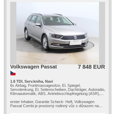
7 848 EUR
Volkswagen Passat
1.6 TDI, Serv.kniha, Navi
6x Airbag, Frontmassagesitze, El. Spiegel,
Servolenkung, El. Seitenscheiben, Dachträger, Autoradio,
Klimaautomatik, ABS, Antriebsschlupfregelung (ASR),
Zentralverriegelung, Bordcomputer, Elektronisches
Stabilitätsprogramm (ESP), Nebelscheinwerfer, beheizte
erster Inhaber,​ Garantie Scheck​- Heft,​ Volkswagen
Sitze, Scheibenwischersensor, starten per Taste,
Passat Combi je prostorný rodinný vůz s důrazem na
Anhängerkupplung, Reifendrucksensor, USB,
komfort a moderní výbavu. Nab...
Handgetriebe