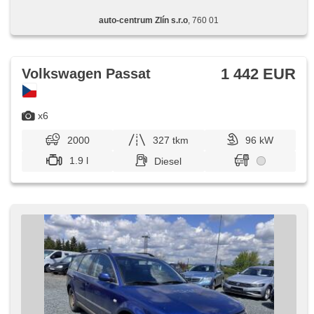
auto-centrum Zlín s.r.o
, 760 01
1 442 EUR
Volkswagen Passat
x6
2000
327 tkm
96 kW
1.9 l
Diesel