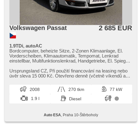
2 685 EUR
Volkswagen Passat
1.9TDi, autoAC
Bordcomputer, beheizte Sitze, 2-Zonen Klimaanlage, El.
Vorderscheiben, Klimaautomatik, Tempomat, Lenkrad
einstellbar, Multifunktionslenkrad, Handgetriebe, El. Spiegel,
beheizte Spiegel, Servolenkung, Zentralverriegelung mit
Funkfernbedienung, Elektronisches Stabilitätsprogramm
Ursprungsland CZ,​ Při použití financování na leasing nebo
(ESP), ABS, Antriebsschlupfregelung (ASR), isofix,
úvěr sleva 15 000 Kč. Otevřeno denně (včetně víkendů a
Beifahrerairbagdeaktivierung, Wegfahrsperre, 4x Airbag
svátků) 9.00​-22.0...
2008
270 tkm
77 kW
1.9 l
Diesel
Auto ESA
, Praha 10-Štěrboholy