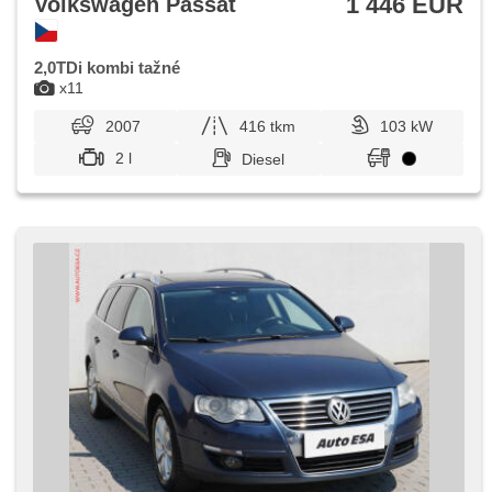
1 446 EUR
Volkswagen Passat
2,0TDi kombi tažné
x11
2007
416 tkm
103 kW
2 l
Diesel