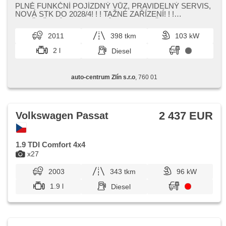
Leuchten, Bordcomputer, Navigation, parkovací senzory
PLNĚ FUNKČNÍ POJÍZDNÝ VŮZ,​ PRAVIDELNÝ SERVIS,​
přední, parkovací senzory zadní, Lichtsensor,
NOVÁ STK DO 2028/4! ! ! TAŽNÉ ZAŘÍZENÍ! ! !
Scheibenwischersensor, Lenkrad einstellbar, El.
OSVĚDČENÝ MOTOR S NÍZKOU SPOTŘEBOU! ! !
Seitenscheiben, Dachträger, El. Spiegel, Wegfahrsperre,
2011
398 tkm
103 kW
Zentralverriegelung mit Funkfernbedienung,
Zentralverriegelung, isofix, höheneinstellbare Sitze,
2 l
Diesel
höheneinstellbare Fahrersitz, Reifendrucksensor,
Abnutzungssensor des Bremsbelages, Nebelscheinwerfer,
USB, AUX, Autoradio, beheizte Spiegel, Teilbare
auto-centrum Zlín s.r.o
, 760 01
Rücksitzbank, Getönte Scheiben, Längssitzvorschub,
Ausziehbare Kopflehnen, Anhängevorrichtung
2 437 EUR
Volkswagen Passat
1.9 TDI Comfort 4x4
x27
2003
343 tkm
96 kW
1.9 l
Diesel