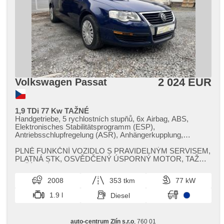
2 024 EUR
Volkswagen Passat
1,9 TDi 77 Kw TAŽNÉ
Handgetriebe, 5 rychlostních stupňů, 6x Airbag, ABS,
Elektronisches Stabilitätsprogramm (ESP),
Antriebsschlupfregelung (ASR), Anhängerkupplung,
Servolenkung, 2-Zonen Klimaanlage, Klimaautomatik,
Tempomat, täglich Leuchten, erfüllt 'EURO IV',
PLNĚ FUNKČNÍ VOZIDLO S PRAVIDELNÝM SERVISEM,​
Bordcomputer, elektronická ruční brzda, Fahrkamera,
PLATNÁ STK,​ OSVĚDČENÝ ÚSPORNÝ MOTOR,​ TAŽNÉ
Lenkrad einstellbar, Beifahrerairbagdeaktivierung, El.
ZAŘÍZENÍ ! ! !
Seitenscheiben, Dachträger, El. Spiegel, Wegfahrsperre,
2008
353 tkm
77 kW
Zentralverriegelung mit Funkfernbedienung,
Zentralverriegelung, isofix, beheizte Sitze, höheneinstellbare
1.9 l
Diesel
Fahrersitz, Abnutzungssensor des Bremsbelages,
Nebelscheinwerfer, Autoradio, CD-Spieler,
Außenthermometer, beheizte Spiegel, Teilbare
auto-centrum Zlín s.r.o
, 760 01
Rücksitzbank, Heckscheibenwischer, Getönte Scheiben,