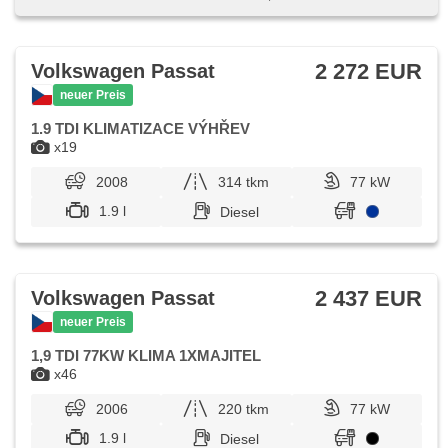
zatmavená zadní skla, přední pohon, Längssitzvorschub,
Ausziehbare Kopflehnen, Anhängevorrichtung
2 272 EUR
Volkswagen Passat
neuer Preis
1.9 TDI KLIMATIZACE VÝHŘEV
x19
2008
314 tkm
77 kW
1.9 l
Diesel
2 437 EUR
Volkswagen Passat
neuer Preis
1,9 TDI 77KW KLIMA 1XMAJITEL
x46
2006
220 tkm
77 kW
1.9 l
Diesel