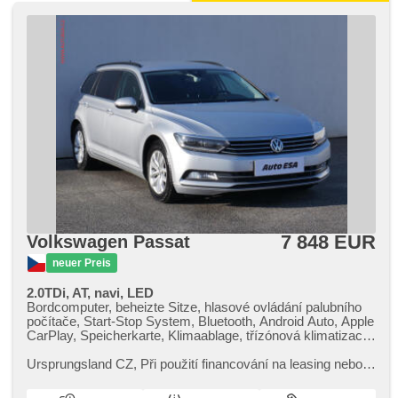
7 848 EUR
Volkswagen Passat
neuer Preis
2.0TDi, AT, navi, LED
Bordcomputer, beheizte Sitze, hlasové ovládání palubního
počítače, Start-Stop System, Bluetooth, Android Auto, Apple
CarPlay, Speicherkarte, Klimaablage, třízónová klimatizace,
El. einstellbare Sitze, El. Seitenscheiben, Klimaautomatik,
Lenkrad einstellbar, Navigation, Multifunktionslenkrad, USB,
Ursprungsland CZ,​ Při použití financování na leasing nebo
Adaptive Geschwindigkeitsregelung, Getönte Scheiben,
úvěr sleva 40 000 Kč. Otevřeno denně (včetně víkendů a
Automatikgetriebe, bezklíčové odemykání, täglich Leuchten,
svátků) 9.00​-22.0...