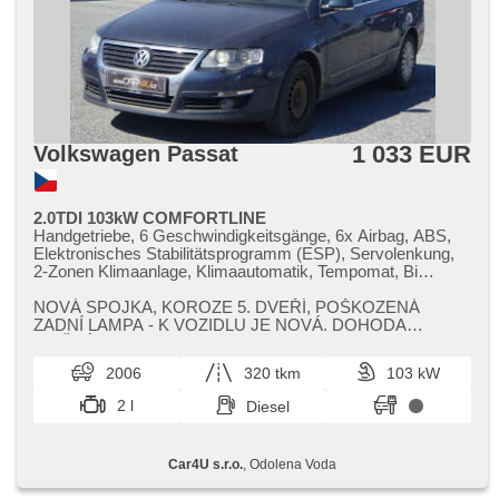
1 033 EUR
Volkswagen Passat
2.0TDI 103kW COMFORTLINE
Handgetriebe, 6 Geschwindigkeitsgänge, 6x Airbag, ABS,
Elektronisches Stabilitätsprogramm (ESP), Servolenkung,
2-Zonen Klimaanlage, Klimaautomatik, Tempomat, Bi
Xenon-Scheinwerfer, erfüllt 'EURO IV', parkovací senzory
přední, parkovací senzory zadní, Lenkrad einstellbar,
NOVÁ SPOJKA,​ KOROZE 5. DVEŘÍ,​ POŠKOZENÁ
Beifahrerairbagdeaktivierung, El. Seitenscheiben,
ZADNÍ LAMPA ​- K VOZIDLU JE NOVÁ. DOHODA
Dachträger, El. Spiegel, Wegfahrsperre, Zentralverriegelung
MOŽNÁ. ​* Veškeré zobrazené informace mají pouze in...
mit Funkfernbedienung, isofix, höheneinstellbare Sitze,
2006
320 tkm
103 kW
Abnutzungssensor des Bremsbelages, Nebelscheinwerfer,
Autoradio, CD-Spieler, Außenthermometer, beheizte
2 l
Diesel
Spiegel, Teilbare Rücksitzbank, Heckscheibenwischer,
Getönte Scheiben
Car4U s.r.o.
, Odolena Voda