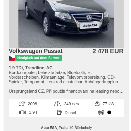
2 478 EUR
Volkswagen Passat
Neuigkeit auf dem Server
1.9 TDi, Trendline, AC
Bordcomputer, beheizte Sitze, Bluetooth, El.
Vorderscheiben, Klimaanlage, Televonvorbereitung, CD-
Spieler, Tempomat, Lenkrad einstellbar, Anhängerkupplung,
Getönte Scheiben, täglich Leuchten, Handgetriebe, El.
Spiegel, Servolenkung, Zentralverriegelung,
Ursprungsland CZ,​ Při použití financování na leasing nebo
Zentralverriegelung mit Funkfernbedienung, Elektronisches
úvěr sleva 15 000 Kč. Otevřeno denně (včetně víkendů a
Stabilitätsprogramm (ESP), Scheibenwischersensor,
svátků) 9.00​-22.0...
2008
249 tkm
77 kW
Nebelscheinwerfer, ABS, Antriebsschlupfregelung (ASR),
isofix, samostmívací zrcátka, elektronická ruční brzda,
1.9 l
Diesel
Beifahrerairbagdeaktivierung, Wegfahrsperre, 6x Airbag
Auto ESA
, Praha 10-Štěrboholy