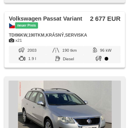
2 677 EUR
Volkswagen Passat Variant
neuer Preis
TDI96KW,190TKM,KRÁSNÝ,SERVISKA
x21
2003
190 tkm
96 kW
1.9 l
Diesel