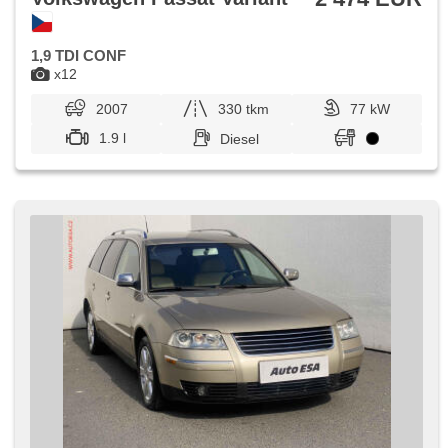
1,9 TDI CONF
x12
2007
330 tkm
77 kW
1.9 l
Diesel