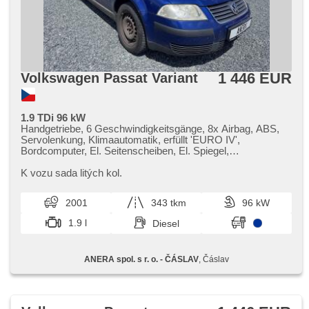
1 446 EUR
Volkswagen Passat Variant
1.9 TDi 96 kW
Handgetriebe, 6 Geschwindigkeitsgänge, 8x Airbag, ABS,
Servolenkung, Klimaautomatik, erfüllt 'EURO IV',
Bordcomputer, El. Seitenscheiben, El. Spiegel,
Wegfahrsperre, Zentralverriegelung mit Funkfernbedienung,
Zentralverriegelung, Autoradio, Außenthermometer, Teilbare
K vozu sada litých kol.
Rücksitzbank
2001
343 tkm
96 kW
1.9 l
Diesel
ANERA spol. s r. o. - ČÁSLAV
, Čáslav