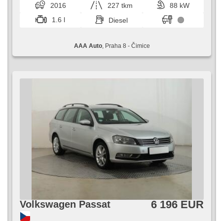
2016
227 tkm
88 kW
1.6 l
Diesel
AAA Auto
, Praha 8 - Čimice
6 196 EUR
Volkswagen Passat