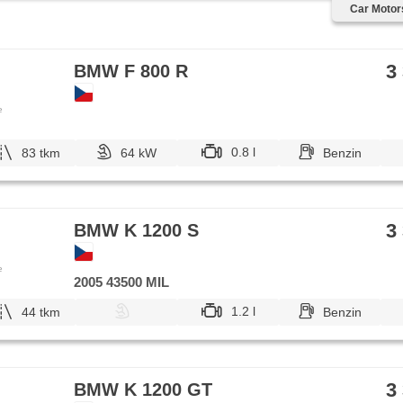
Car Motors
3
BMW F 800 R
e
0.8 l
83 tkm
64 kW
Benzin
3
BMW K 1200 S
e
2005 43500 MIL
1.2 l
44 tkm
Benzin
3
BMW K 1200 GT