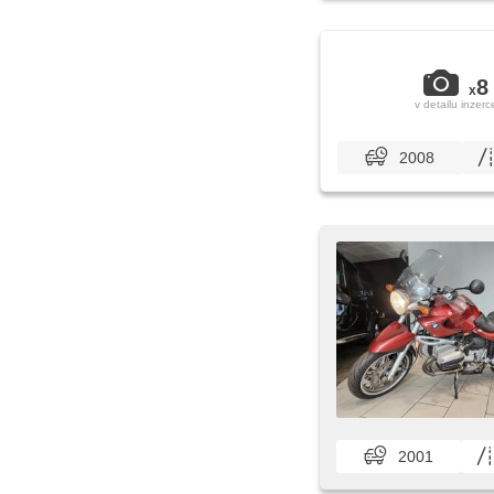
8
x
v detailu inzerc
2008
2001