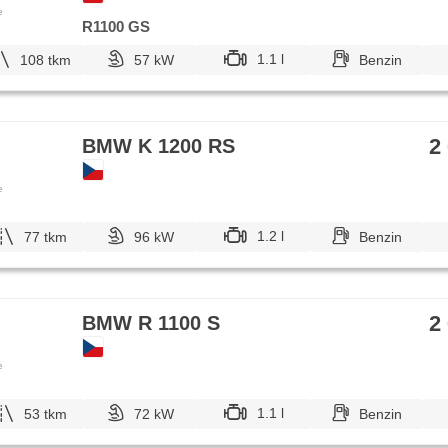
e
R1100 GS
1.1 l
108 tkm
57 kW
Benzin
2
BMW K 1200 RS
e
1.2 l
77 tkm
96 kW
Benzin
2
BMW R 1100 S
e
1.1 l
53 tkm
72 kW
Benzin