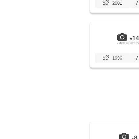
2001
14
x
v detailu inzerc
1996
8
x