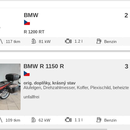
2
BMW
e
R 1200 RT
1.2 l
117 tkm
81 kW
Benzin
3
BMW R 1150 R
orig. doplňky, krásný stav
Alufelgen, Drehzahlmesser, Koffer, Plexischild, beheizte
unfallfrei
1.1 l
109 tkm
62 kW
Benzin