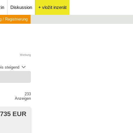
in
Diskussion
+ vložit inzerát
 / Registrierung
Werbung
is steigend
233
Anzeigen
 735 EUR