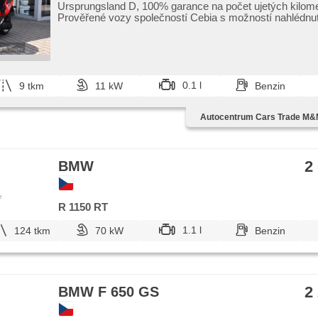
Ursprungsland D,​ 100% garance na počet ujetých kilome
Prověřené vozy společností Cebia s možností nahlédnut
Cebia R...
0.1 l
9 tkm
11 kW
Benzin
Autocentrum Cars Trade M&M
2
BMW
e
R 1150 RT
1.1 l
124 tkm
70 kW
Benzin
2
BMW F 650 GS