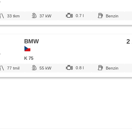
e
0.7 l
33 tkm
37 kW
Benzin
2
BMW
e
K 75
0.8 l
77 tmil
55 kW
Benzin