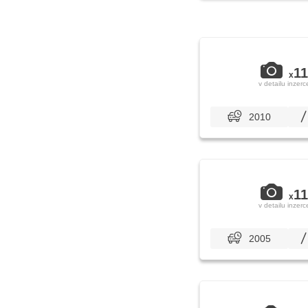
11
x
v detailu inzerc
2010
11
x
v detailu inzerc
2005