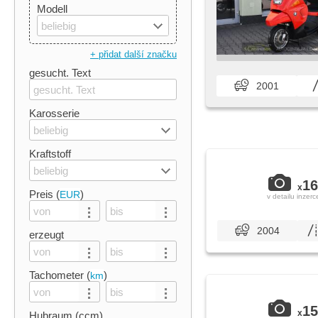
Modell
beliebig
+ přidat další značku
gesucht. Text
2001
Karosserie
beliebig
Kraftstoff
beliebig
16
x
Preis (
)
EUR
v detailu inzerc
2004
erzeugt
Tachometer (
)
km
15
x
Hubraum (ccm)