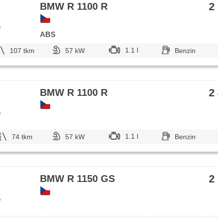
2
BMW R 1100 R
e
ABS
1.1 l
107 tkm
57 kW
Benzin
2
BMW R 1100 R
e
1.1 l
74 tkm
57 kW
Benzin
2
BMW R 1150 GS
e