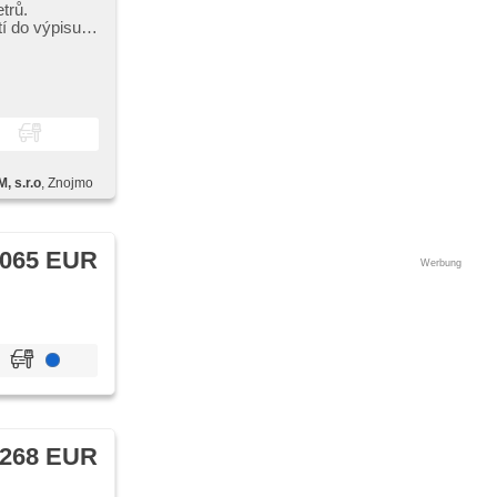
trů.
í do výpisu
, s.r.o
, Znojmo
 065 EUR
Werbung
 268 EUR