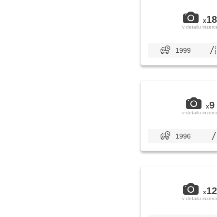
18
x
v detailu inzerc
1999
9
x
v detailu inzerc
1996
12
x
v detailu inzerc