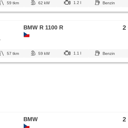
1.2 l
59 tkm
62 kW
Benzin
2
BMW R 1100 R
e
1.1 l
57 tkm
59 kW
Benzin
2
BMW