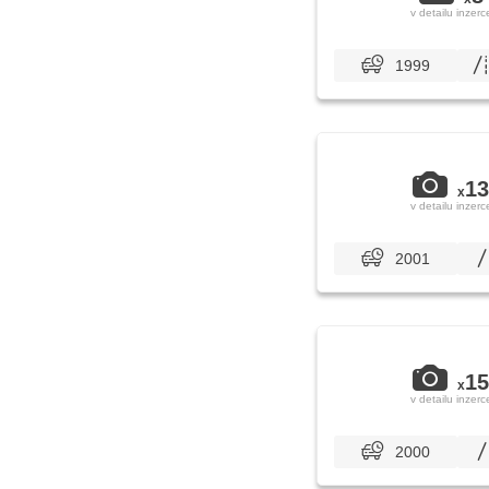
v detailu inzerc
1999
13
x
v detailu inzerc
2001
15
x
v detailu inzerc
2000