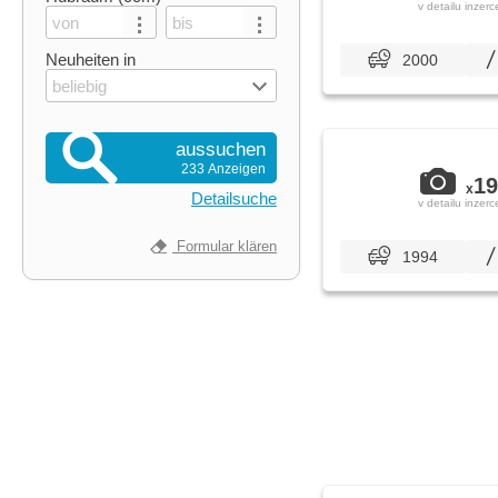
v detailu inzerc
Neuheiten in
2000
beliebig
aussuchen
233 Anzeigen
19
x
Detailsuche
v detailu inzerc
Formular klären
1994