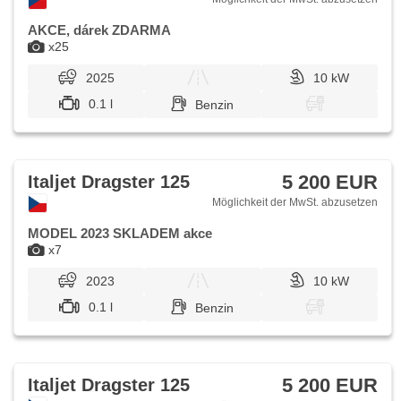
AKCE, dárek ZDARMA
x25
2025
10 kW
0.1 l
Benzin
5 200 EUR
Italjet Dragster 125
Möglichkeit der MwSt. abzusetzen
MODEL 2023 SKLADEM akce
x7
2023
10 kW
0.1 l
Benzin
5 200 EUR
Italjet Dragster 125