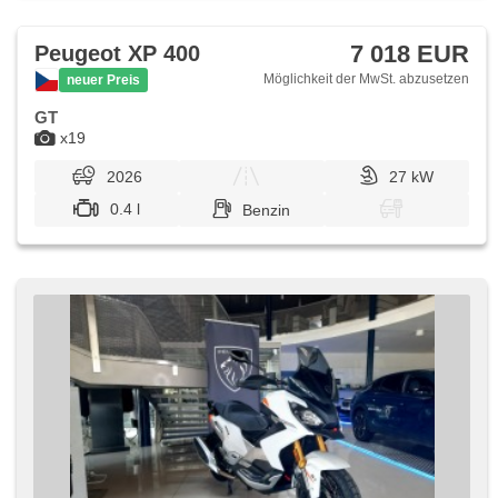
7 018 EUR
Peugeot XP 400
Möglichkeit der MwSt. abzusetzen
neuer Preis
GT
x19
2026
27 kW
0.4 l
Benzin