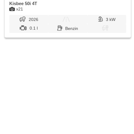
Kisbee 50i 4T
x21
2026
3 kW
0.1 l
Benzin