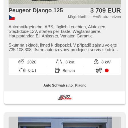
3 709 EUR
Peugeot Django 125
Möglichkeit der MwSt. abzusetzen
Automatikgetriebe, ABS, täglich Leuchten, Alufelgen,
Steckdose 12V, starten per Taste, Wegfahrsperre,
Hauptständer, El. Anlasser, Variator, Garantie
Skútr na skladě,​ ihned k dispozici. V případě zájmu volejte
735 108 308. Jsme autorizovaný prodejce i servis skútrů
Peugeot a máme...
2026
3 km
8 kW
0.1 l
Benzin
Auto Schwab s.r.o.
, Kladno