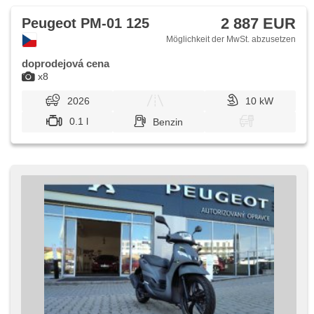
2 887 EUR
Peugeot PM-01 125
Möglichkeit der MwSt. abzusetzen
doprodejová cena
x8
2026
10 kW
0.1 l
Benzin