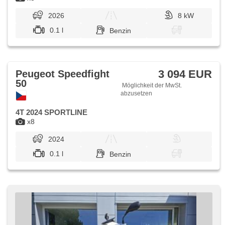
2026
8 kW
0.1 l
Benzin
3 094 EUR
Peugeot Speedfight
50
Möglichkeit der MwSt.
abzusetzen
4T 2024 SPORTLINE
x8
2024
0.1 l
Benzin