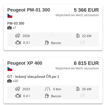
5 366 EUR
Peugeot PM-01 300
Möglichkeit der MwSt. abzusetzen
PM-03 300
x7
2026
22 kW
0.3 l
Benzin
6 815 EUR
Peugeot XP 400
Möglichkeit der MwSt. abzusetzen
GT - krásný stav,původ ČR,po 1
x20
2023
4 tkm
26 kW
0.4 l
Benzin