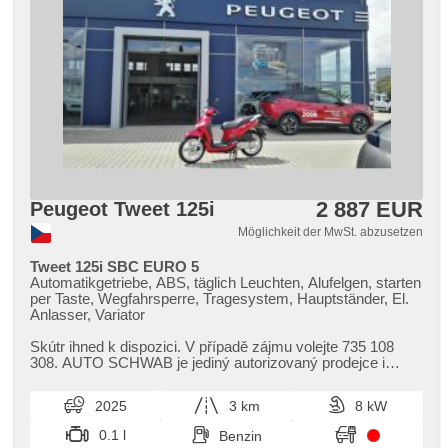
2 887 EUR
Peugeot Tweet 125i
Möglichkeit der MwSt. abzusetzen
Tweet 125i SBC EURO 5
Automatikgetriebe, ABS, täglich Leuchten, Alufelgen, starten
per Taste, Wegfahrsperre, Tragesystem, Hauptständer, El.
Anlasser, Variator
Skútr ihned k dispozici. V případě zájmu volejte 735 108
308. AUTO SCHWAB je jediný autorizovaný prodejce i
servis na skútry Peu...
2025
3 km
8 kW
0.1 l
Benzin