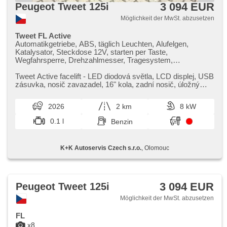
3 094 EUR
Peugeot Tweet 125i
Möglichkeit der MwSt. abzusetzen
Tweet FL Active
Automatikgetriebe, ABS, täglich Leuchten, Alufelgen,
Katalysator, Steckdose 12V, starten per Taste,
Wegfahrsperre, Drehzahlmesser, Tragesystem,
Hauptständer, El. Anlasser, Variator, Garantie
Tweet Active facelift ​- LED diodová světla,​ LCD displej,​ USB
zásuvka,​ nosič zavazadel,​ 16" kola,​ zadní nosič,​ úložný
prostor pod s...
2026
2 km
8 kW
0.1 l
Benzin
K+K Autoservis Czech s.r.o.
, Olomouc
3 094 EUR
Peugeot Tweet 125i
Möglichkeit der MwSt. abzusetzen
FL
x8