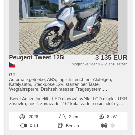
3 135 EUR
Peugeot Tweet 125i
Möglichkeit der MwSt. abzusetzen
GT
Automatikgetriebe, ABS, täglich Leuchten, Alufelgen,
Katalysator, Steckdose 12V, starten per Taste,
Wegfahrsperre, Drehzahlmesser, Tragesystem,
Hauptständer, El. Anlasser, Variator, Garantie
Tweet Active facelift ​- LED diodová světla,​ LCD displej,​ USB
zásuvka,​ nosič zavazadel,​ 16" kola,​ zadní nosič,​ úložný
prostor pod s...
2026
2 km
8 kW
0.1 l
Benzin