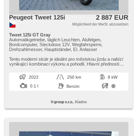
2 887 EUR
Peugeot Tweet 125i
Möglichkeit der MwSt. abzusetzen
Tweet 125i GT Gray
Automatikgetriebe, täglich Leuchten, Alufelgen,
Bordcomputer, Steckdose 12V, Wegfahrsperre,
Drehzahlmesser, Hauptständer, El. Anlasser
Tento moderní skútr je ideální pro městskou jízdu a nabízí
vynikající kombinaci výkonu a pohodlí. Hlavní předností
jsou velká kola...
2022
250 km
8 kW
0.1 l
Benzin
V-group s.r.o.
, Kladno