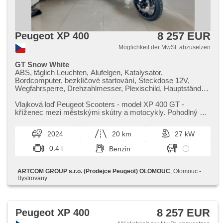
8 257 EUR
Peugeot XP 400
Möglichkeit der MwSt. abzusetzen
GT Snow White
ABS, täglich Leuchten, Alufelgen, Katalysator,
Bordcomputer, bezklíčové startování, Steckdose 12V,
Wegfahrsperre, Drehzahlmesser, Plexischild, Hauptständer,
El. Anlasser, Variator
Vlajková loď Peugeot Scooters ​- model XP 400 GT ​-
kříženec mezi městskými skútry a motocykly. Pohodlný ve
městském provozu,​ suver...
2024
20 km
27 kW
0.4 l
Benzin
ARTCOM GROUP s.r.o. (Prodejce Peugeot) OLOMOUC
, Olomouc -
Bystrovany
8 257 EUR
Peugeot XP 400