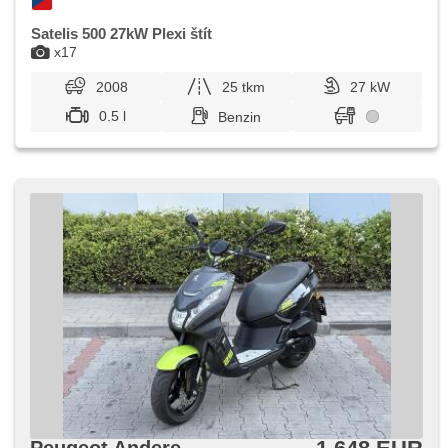
Satelis 500 27kW Plexi štít
x17
2008
25 tkm
27 kW
0.5 l
Benzin