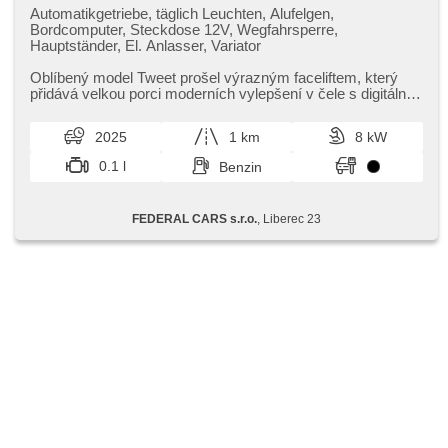
Automatikgetriebe, täglich Leuchten, Alufelgen,
Bordcomputer, Steckdose 12V, Wegfahrsperre,
Hauptständer, El. Anlasser, Variator
Oblíbený model Tweet prošel výrazným faceliftem,​ který
přidává velkou porci moderních vylepšení v čele s digitálním
LCD přístrojov...
2025
1 km
8 kW
0.1 l
Benzin
FEDERAL CARS s.r.o.
, Liberec 23