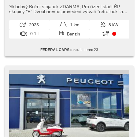
Skladový Boční stojánek ZDARMA;​ Pro řízení stačí ŘP
skupiny "B" Dvoubarevné provedení vytváří "retro look" a
působí velice luxusn...
2025
1 km
8 kW
0.1 l
Benzin
FEDERAL CARS s.r.o.
, Liberec 23