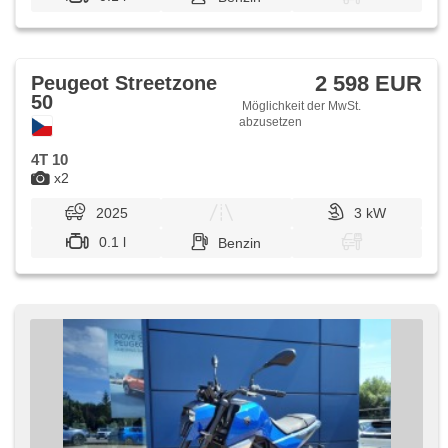
2 598 EUR
Peugeot Streetzone
50
Möglichkeit der MwSt.
abzusetzen
4T 10
x2
2025
3 kW
0.1 l
Benzin