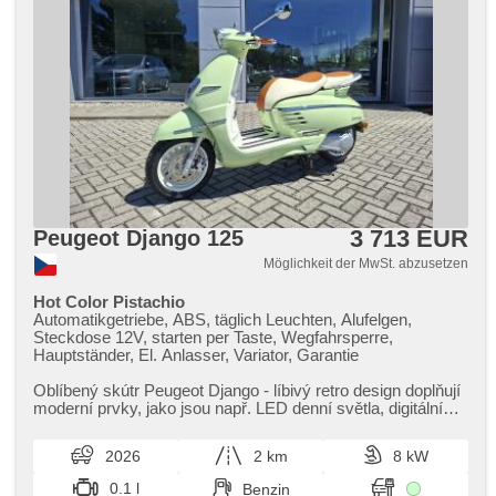
3 713 EUR
Peugeot Django 125
Möglichkeit der MwSt. abzusetzen
Hot Color Pistachio
Automatikgetriebe, ABS, täglich Leuchten, Alufelgen,
Steckdose 12V, starten per Taste, Wegfahrsperre,
Hauptständer, El. Anlasser, Variator, Garantie
Oblíbený skútr Peugeot Django ​- líbivý retro design doplňují
moderní prvky,​ jako jsou např. LED denní světla,​ digitální
informační...
2026
2 km
8 kW
0.1 l
Benzin