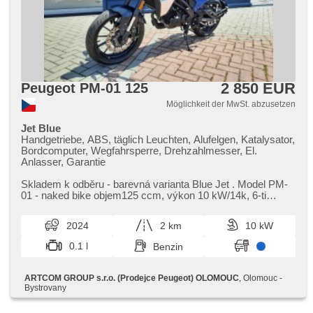
2 850 EUR
Peugeot PM-01 125
Möglichkeit der MwSt. abzusetzen
Jet Blue
Handgetriebe, ABS, täglich Leuchten, Alufelgen, Katalysator,
Bordcomputer, Wegfahrsperre, Drehzahlmesser, El.
Anlasser, Garantie
Skladem k odběru ​- barevná varianta Blue Jet . Model PM​-
01 ​- naked bike objem125 ccm,​ výkon 10 kW/14k,​ 6​-ti
stupňová převodovka,​ ...
2024
2 km
10 kW
0.1 l
Benzin
ARTCOM GROUP s.r.o. (Prodejce Peugeot) OLOMOUC
, Olomouc -
Bystrovany