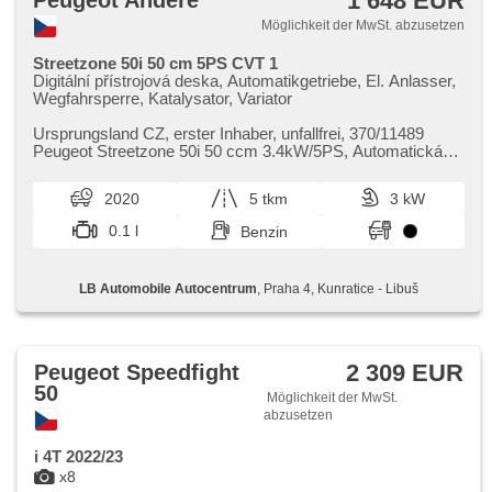
1 648 EUR
Peugeot Andere
Möglichkeit der MwSt. abzusetzen
Streetzone 50i 50 cm 5PS CVT 1
Digitální přístrojová deska, Automatikgetriebe, El. Anlasser,
Wegfahrsperre, Katalysator, Variator
Ursprungsland CZ,​ erster Inhaber,​ unfallfrei,​ 370/11489
Peugeot Streetzone 50i 50 ccm 3.4kW/5PS,​ Automatická
převodovka CVT,​ Výbav...
2020
5 tkm
3 kW
0.1 l
Benzin
LB Automobile Autocentrum
, Praha 4, Kunratice - Libuš
2 309 EUR
Peugeot Speedfight
50
Möglichkeit der MwSt.
abzusetzen
i 4T 2022/23
x8