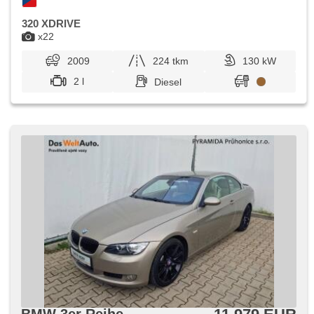
320 XDRIVE
x22
2009
224 tkm
130 kW
2 l
Diesel