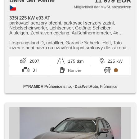
11 979 EUR
BMW 3er Reihe
Möglichkeit der MwSt. abzusetzen
335i 225 kW e93 AT
parkovací senzory přední, parkovací senzory zadní,
Nebelscheinwerfer, Lichtsensor, Getönte Scheiben,
Alufelgen, Zentralverriegelung, Außenthermometer, 4x
Airbag, 6x Airbag, ABS, Fahrer-Airbag, Zentralverriegelung
mit Funkfernbedienung, Antriebsschlupfregelung (ASR),
Ursprungsland D,​ unfallfrei,​ Garantie Scheck​- Heft,​ Tato
Elektronisches Stabilitätsprogramm (ESP),
inzerce není návrh na uzavření kupní smlouvy dle zákona
Reifendrucksensor, Scheibenwischersensor, Servolenkung,
89/2012 Sb. VÍCE ...
Tempomat, Autoradio, El. Spiegel, El. Klappspiegel, El.
2007
175 tkm
225 kW
Vorderscheiben, Wegfahrsperre, Klimaautomatik,
Lederpolsterung, zadní loketní opěrka, malý kožený paket,
3 l
Benzin
Multifunktionslenkrad, Lenkrad einstellbar, Bordcomputer,
starten per Taste, Scheinwerferwaschanlagen, beheizte
Sitze, přední pohon, Automatikgetriebe
PYRAMIDA Průhonice s.r.o. - DasWeltAuto
, Průhonice