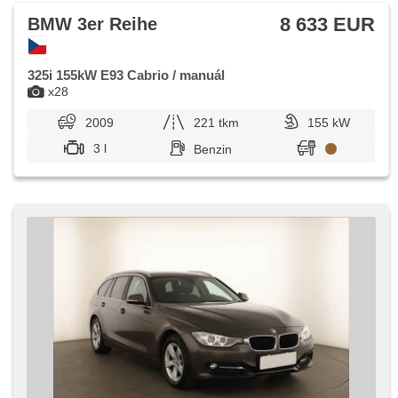
höheneinstellbare Fahrersitz
8 633 EUR
BMW 3er Reihe
325i 155kW E93 Cabrio / manuál
x28
2009
221 tkm
155 kW
3 l
Benzin