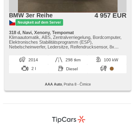
4 957 EUR
BMW 3er Reihe
Neuigkeit auf dem Server
318 d, Navi, Xenony, Tempomat
Klimaautomatik, ABS, Zentralverriegelung, Bordcomputer,
Elektronisches Stabilitätsprogramm (ESP),
Nebelscheinwerfer, Ledersitze, Reifendrucksensor, 8x
Airbag, Servolenkung, Dachträger, Autoradio, Handgetriebe
2014
298 tkm
100 kW
2 l
Diesel
AAA Auto
, Praha 8 - Čimice