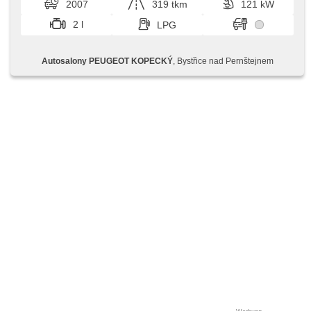
2007
319 tkm
121 kW
2 l
LPG
Autosalony PEUGEOT KOPECKÝ
, Bystřice nad Pernštejnem