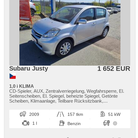
1 652 EUR
Subaru Justy
1,0 i KLIMA
CD-Spieler, AUX, Zentralverriegelung, Wegfahrsperre, El.
Seitenscheiben, El. Spiegel, beheizte Spiegel, Getönte
Scheiben, Klimaanlage, Teilbare Rücksitzbank,
höheneinstellbare Fahrersitz, Lenkrad einstellbar,
Heckscheibenwischer, 6x Airbag,
2009
157 tkm
51 kW
Beifahrerairbagdeaktivierung, Bordcomputer,
Außenthermometer, isofix, ABS, Servolenkung,
1 l
Benzin
Handgetriebe, erfüllt 'EURO IV', 5 rychlostních stupňů