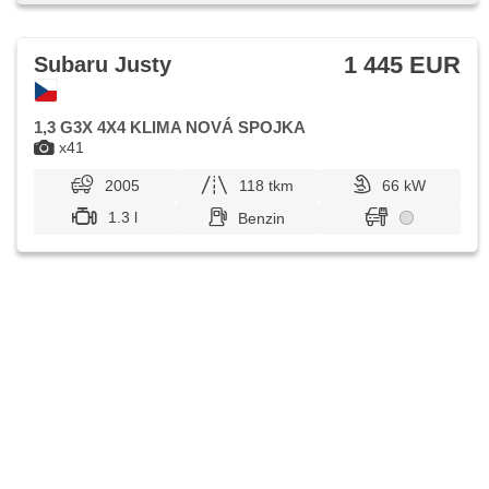
Bremsbelages, autom. Aktivation der Warnflutlicht,
Scheinwerferwaschanlagen, Nebelscheinwerfer, Autoradio,
CD-Spieler, Außenthermometer, beheizte Spiegel, Teilbare
Rücksitzbank, zadní loketní opěrka, Trennnetz im
1 445 EUR
Subaru Justy
Gepäckraum, Innenthermometer, Heckscheibenwischer,
Getönte Scheiben, Längssitzvorschub, Ausziehbare
Kopflehnen
1,3 G3X 4X4 KLIMA NOVÁ SPOJKA
x41
2005
118 tkm
66 kW
1.3 l
Benzin