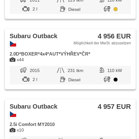
2011
129 tkm
110 kW
2 l
Diesel
4 956 EUR
Subaru Outback
Möglichkeit der MwSt. abzusetzen
2.0D*BOXER*4x4*AUT*VÝHŘEV*ČR*
x44
2015
231 tkm
110 kW
2 l
Diesel
4 957 EUR
Subaru Outback
2.5i Comfort MY2010
x10