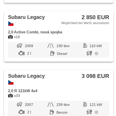
2 850 EUR
Subaru Legacy
Möglichkeit der MwSt. abzusetzen
2,0 Active Combi, nová spojka
x16
2009
190 tkm
110 kW
2 l
Diesel
3 098 EUR
Subaru Legacy
2,0 R 121kW 4x4
x33
2007
239 tkm
121 kW
2 l
Benzin