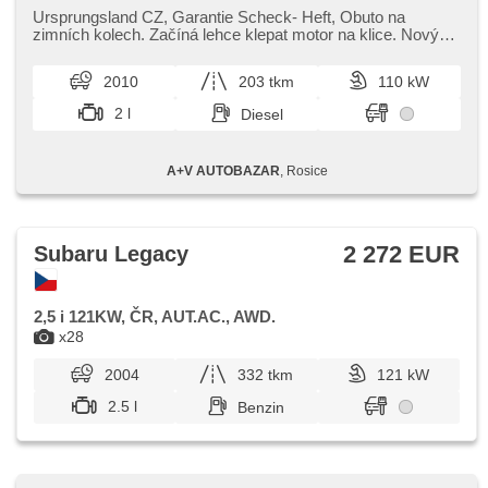
Klimaanlage, Klimaautomatik, Tempomat, Alufelgen,
Ursprungsland CZ,​ Garantie Scheck​- Heft,​ Obuto na
Bordcomputer, Lichtsensor, Scheibenwischersensor,
zimních kolech. Začíná lehce klepat motor na klice. Nový
Lenkrad einstellbar, Multifunktionslenkrad, hands free, El.
olejový servis,​ 4 x ori...
Seitenscheiben, Dachträger, El. Spiegel, Wegfahrsperre,
2010
203 tkm
110 kW
Zentralverriegelung mit Funkfernbedienung,
höheneinstellbare Fahrersitz, Scheinwerferwaschanlagen,
2 l
Diesel
Nebelscheinwerfer, Autoradio, CD-Spieler, Teilbare
Rücksitzbank, Heckscheibenwischer
A+V AUTOBAZAR
, Rosice
2 272 EUR
Subaru Legacy
2,5 i 121KW, ČR, AUT.AC., AWD.
x28
2004
332 tkm
121 kW
2.5 l
Benzin