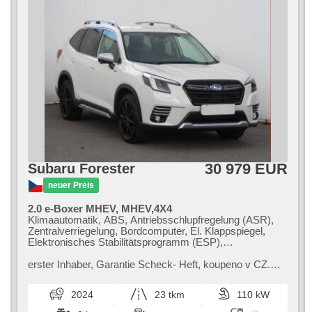
30 979 EUR
Subaru Forester
neuer Preis
2.0 e-Boxer MHEV, MHEV,4X4
Klimaautomatik, ABS, Antriebsschlupfregelung (ASR),
Zentralverriegelung, Bordcomputer, El. Klappspiegel,
Elektronisches Stabilitätsprogramm (ESP),
Nebelscheinwerfer, beheizte Sitze,
Scheibenwischersensor, starten per Taste,
erster Inhaber,​ Garantie Scheck​- Heft,​ koupeno v CZ.
Reifendrucksensor, USB, 6x Airbag, El. einstellbare
Subaru Forester je oblíbené SUV,​ které nabízí dostatek
Sitze, beheizte Lenkrad, Uhr Spur, Parkassistent,
prostoru a moderní výb...
2024
23 tkm
110 kW
Servolenkung, El. Seitenscheiben, Dachträger, Autoradio,
Automatikgetriebe, Antrieb 4x4