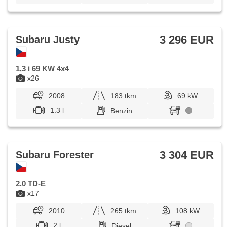
3 296 EUR
Subaru Justy
1,3 i 69 KW 4x4
x26
2008
183 tkm
69 kW
1.3 l
Benzin
3 304 EUR
Subaru Forester
2.0 TD-E
x17
2010
265 tkm
108 kW
2 l
Diesel