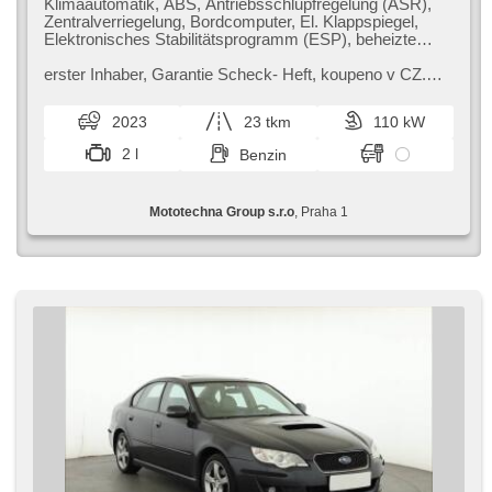
Klimaautomatik, ABS, Antriebsschlupfregelung (ASR),
Zentralverriegelung, Bordcomputer, El. Klappspiegel,
Elektronisches Stabilitätsprogramm (ESP), beheizte
Sitze, Ledersitze, Scheibenwischersensor, starten per
Taste, Reifendrucksensor, El. einstellbare Sitze, beheizte
erster Inhaber,​ Garantie Scheck​- Heft,​ koupeno v CZ.
Lenkrad, Uhr Spur, El. Spiegel, Servolenkung, El.
Subaru Forester SUV nabízí skvělou kombinaci
Seitenscheiben, Dachträger, Dachscheibe, Autoradio,
bezpečnosti a komfortu pro rodin...
2023
23 tkm
110 kW
Automatikgetriebe, Antrieb 4x4
2 l
Benzin
Mototechna Group s.r.o
, Praha 1