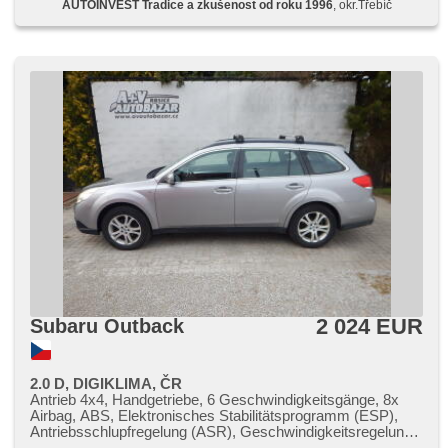
AUTOINVEST Tradice a zkušenost od roku 1996
, okr.Třebíč
2 024 EUR
Subaru Outback
2.0 D, DIGIKLIMA, ČR
Antrieb 4x4, Handgetriebe, 6 Geschwindigkeitsgänge, 8x
Airbag, ABS, Elektronisches Stabilitätsprogramm (ESP),
Antriebsschlupfregelung (ASR), Geschwindigkeitsregelung
von der Hang, Anhängerkupplung, Servolenkung, 2-Zonen