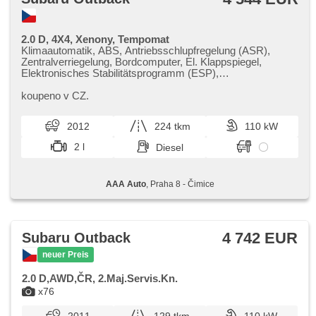
2.0 D, 4X4, Xenony, Tempomat
Klimaautomatik, ABS, Antriebsschlupfregelung (ASR),
Zentralverriegelung, Bordcomputer, El. Klappspiegel,
Elektronisches Stabilitätsprogramm (ESP),
Nebelscheinwerfer, beheizte Sitze, Scheibenwischersensor,
Xenonscheinwerfer, El. einstellbare Sitze,
koupeno v CZ.
Schalthebelschloss, Parkassistent, Servolenkung, El.
Seitenscheiben, Dachträger, Dachscheibe, Autoradio,
2012
224 tkm
110 kW
Handgetriebe, Antrieb 4x4
2 l
Diesel
AAA Auto
, Praha 8 - Čimice
4 742 EUR
Subaru Outback
neuer Preis
2.0 D,AWD,ČR, 2.Maj.Servis.Kn.
x76