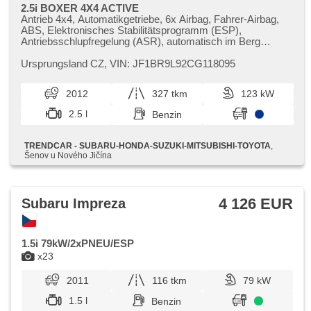
2.5i BOXER 4X4 ACTIVE
Antrieb 4x4, Automatikgetriebe, 6x Airbag, Fahrer-Airbag,
ABS, Elektronisches Stabilitätsprogramm (ESP),
Antriebsschlupfregelung (ASR), automatisch im Berg
bremsen , autom. Sperrdiferential, Servolenkung, 2-Zonen
Klimaanlage, Klimaautomatik, Tempomat,
Ursprungsland CZ,​ VIN: JF1BR9L92CG118095
Xenonscheinwerfer, täglich Leuchten, Alufelgen, erfüllt
'EURO V', Bordcomputer, Scheibenwischersensor, Lenkrad
2012
327 tkm
123 kW
einstellbar, Beifahrerairbagdeaktivierung, hands free, El.
Seitenscheiben, dojezdové rezervní kolo, El. Klappspiegel,
2.5 l
Benzin
El. Spiegel, Wegfahrsperre, Alarmanlage,
Zentralverriegelung mit Funkfernbedienung, isofix, beheizte
Sitze, höheneinstellbare Sitze, höheneinstellbare Fahrersitz,
TRENDCAR - SUBARU-HONDA-SUZUKI-MITSUBISHI-TOYOTA
,
Positionssitze, Abnutzungssensor des Bremsbelages,
Šenov u Nového Jičína
Zusatzscheinwerfer, Nebelscheinwerfer, USB, AUX,
Autoradio, CD-Spieler, Außenthermometer, beheizte
Spiegel, Klimaablage, Teilbare Rücksitzbank,
Heckscheibenwischer, Getönte Scheiben,
4 126 EUR
Subaru Impreza
Längssitzvorschub, Ausziehbare Kopflehnen, malý kožený
paket
1.5i 79kW/2xPNEU/ESP
x23
2011
116 tkm
79 kW
1.5 l
Benzin