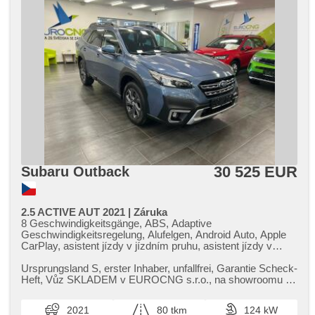
30 525 EUR
Subaru Outback
2.5 ACTIVE AUT 2021 | Záruka
8 Geschwindigkeitsgänge, ABS, Adaptive
Geschwindigkeitsregelung, Alufelgen, Android Auto, Apple
CarPlay, asistent jízdy v jízdním pruhu, asistent jízdy v
koloně, asistent rozjezdu do kopce (HSA), asistent změny
jízdního pruhu, autom. Aktivation der Warnflutlicht,
Ursprungsland S,​ erster Inhaber,​ unfallfrei,​ Garantie Scheck​-
Klimaautomatik, Automatikgetriebe, Autoradio, Bluetooth,
Heft,​ Vůz SKLADEM v EUROCNG s.r.o.,​ na showroomu v
Zentralverriegelung mit Funkfernbedienung,
Hostivici (u leti...
Zentralverriegelung, Teilbare Rücksitzbank, digitální příjem
2021
80 tkm
124 kW
rádia (DAB), El. Seitenscheiben, El. einstellbare Sitze, El.