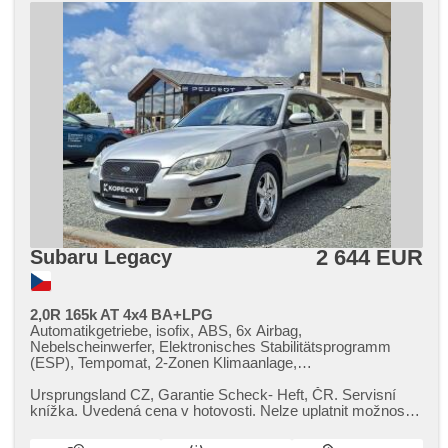
2 644 EUR
Subaru Legacy
2,0R 165k AT 4x4 BA+LPG
Automatikgetriebe, isofix, ABS, 6x Airbag,
Nebelscheinwerfer, Elektronisches Stabilitätsprogramm
(ESP), Tempomat, 2-Zonen Klimaanlage,
Zentralverriegelung, El. Seitenscheiben, El. Klappspiegel,
Parkassistent, Antrieb 4x4, Autoradio, Kožený volant,
Ursprungsland CZ,​ Garantie Scheck​- Heft,​ ČR. Servisní
beheizte Sitze, Lenkrad einstellbar, höheneinstellbare
knížka. Uvedená cena v hotovosti. Nelze uplatnit možnost
Fahrersitz, Alufelgen, Metalický lak, Anhängerkupplung
odpočtu DPH. Tažné ...