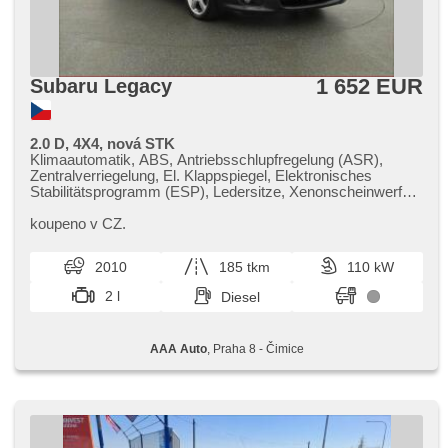
1 652 EUR
Subaru Legacy
2.0 D, 4X4, nová STK
Klimaautomatik, ABS, Antriebsschlupfregelung (ASR),
Zentralverriegelung, El. Klappspiegel, Elektronisches
Stabilitätsprogramm (ESP), Ledersitze, Xenonscheinwerfer,
6x Airbag, El. einstellbare Sitze, Schalthebelschloss,
Parkassistent, Servolenkung, El. Seitenscheiben, Autoradio,
koupeno v CZ.
Handgetriebe, Antrieb 4x4
2010
185 tkm
110 kW
2 l
Diesel
AAA Auto
, Praha 8 - Čimice