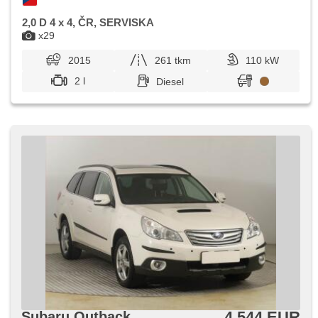
2,0 D 4 x 4, ČR, SERVISKA
x29
2015
261 tkm
110 kW
2 l
Diesel
4 544 EUR
Subaru Outback