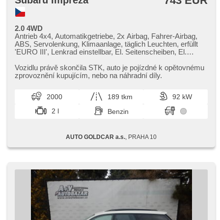
743 EUR
Subaru Impreza
2.0 4WD
Antrieb 4x4, Automatikgetriebe, 2x Airbag, Fahrer-Airbag,
ABS, Servolenkung, Klimaanlage, täglich Leuchten, erfüllt
'EURO III', Lenkrad einstellbar, El. Seitenscheiben, El.
Vorderscheiben, El. Dachfenster, Dachträger, dojezdové
rezervní kolo, El. Spiegel, Zentralverriegelung, Sportsitze,
Vozidlu právě skončila STK,​ auto je pojízdné k opětovnému
isofix, beheizte Sitze, höheneinstellbare Fahrersitz,
zprovoznění kupujícím,​ nebo na náhradní díly.
Scheinwerferwaschanlagen, Autoradio, CD-Spieler, Teilbare
Rücksitzbank, Dachscheibe, Heckscheibenwischer,
2000
189 tkm
92 kW
Getönte Scheiben
2 l
Benzin
AUTO GOLDCAR a.s.
, PRAHA 10