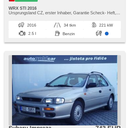
WRX STI 2016
Ursprungsland CZ,​ erster Inhaber,​ Garantie Scheck​- Heft,​
Nabízím k prodeji Subaru WRX STI z roku 2016. Vozidlo
bylo zakoupeno u au...
2016
34 tkm
221 kW
2.5 l
Benzin