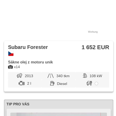
Werbung
1 652 EUR
Subaru Forester
Sákne olej z motoru unik
x14
2013
340 tkm
108 kW
2 l
Diesel
TIP PRO VÁS