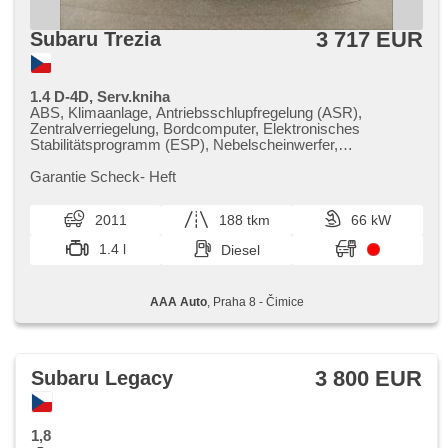
3 717 EUR
Subaru Trezia
1.4 D-4D, Serv.kniha
ABS, Klimaanlage, Antriebsschlupfregelung (ASR),
Zentralverriegelung, Bordcomputer, Elektronisches
Stabilitätsprogramm (ESP), Nebelscheinwerfer,
Standheizung, Servolenkung, El. Seitenscheiben, Autoradio,
Handgetriebe
Garantie Scheck​- Heft
2011
188 tkm
66 kW
1.4 l
Diesel
AAA Auto
, Praha 8 - Čimice
3 800 EUR
Subaru Legacy
1,8