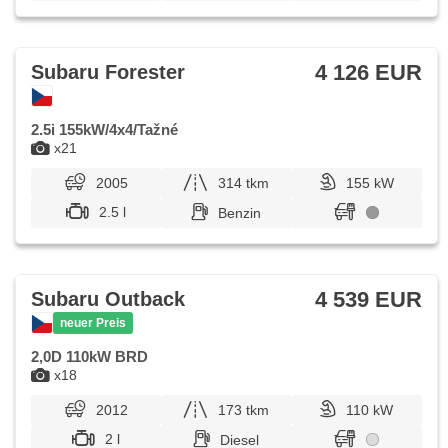
4 126 EUR
Subaru Forester
2.5i 155kW/4x4/Tažné
x21
2005
314 tkm
155 kW
2.5 l
Benzin
4 539 EUR
Subaru Outback
neuer Preis
2,0D 110kW BRD
x18
2012
173 tkm
110 kW
2 l
Diesel