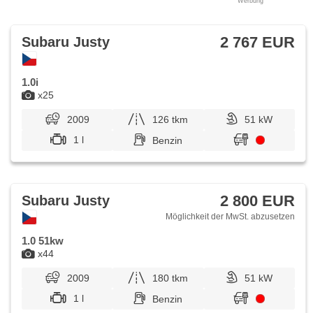
Werbung
2 767 EUR
Subaru Justy
1.0i
x25
2009
126 tkm
51 kW
1 l
Benzin
2 800 EUR
Subaru Justy
Möglichkeit der MwSt. abzusetzen
1.0 51kw
x44
2009
180 tkm
51 kW
1 l
Benzin