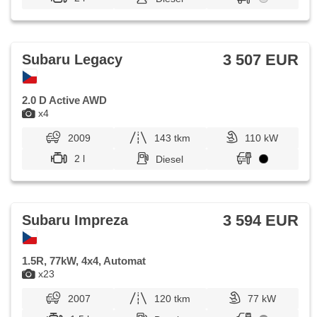
3 507 EUR
Subaru Legacy
2.0 D Active AWD
x4
2009
143 tkm
110 kW
2 l
Diesel
3 594 EUR
Subaru Impreza
1.5R, 77kW, 4x4, Automat
x23
2007
120 tkm
77 kW