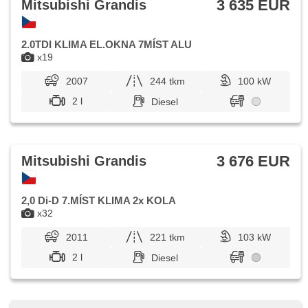
3 635 EUR
Mitsubishi Grandis
2.0TDI KLIMA EL.OKNA 7MÍST ALU
x19
2007
244 tkm
100 kW
2 l
Diesel
3 676 EUR
Mitsubishi Grandis
2,0 Di-D 7.MÍST KLIMA 2x KOLA
x32
2011
221 tkm
103 kW
2 l
Diesel