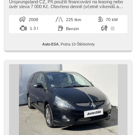
Ursprungsland CZ,​ Při použití financování na leasing nebo
úvěr sleva 7 000 Kč. Otevřeno denně (včetně víkendů a
svátků) 9.00​-22.00...
2008
225 tkm
70 kW
1.3 l
Benzin
Auto ESA
, Praha 10-Štěrboholy