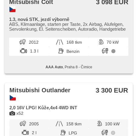
3 098 EUR
Mitsubishi Colt
1.3, nová STK, jezdí výborně
ABS, Klimaanlage, starten per Taste, 2x Airbag, Alufelgen,
Servolenkung, El. Seitenscheiben, Autoradio, Handgetriebe
2012
168 tkm
70 kW
1.3 l
Benzin
AAA Auto
, Praha 8 - Čimice
3 300 EUR
Mitsubishi Outlander
2,0 16V LPG! Kůže,4x4 4WD INT
x52
2005
158 tkm
100 kW
2 l
LPG