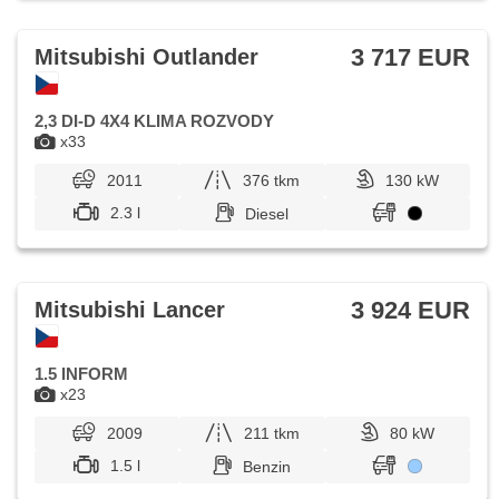
3 717 EUR
Mitsubishi Outlander
2,3 DI-D 4X4 KLIMA ROZVODY
x33
2011
376 tkm
130 kW
2.3 l
Diesel
3 924 EUR
Mitsubishi Lancer
1.5 INFORM
x23
2009
211 tkm
80 kW
1.5 l
Benzin