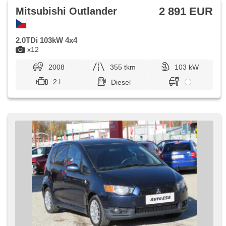
2 891 EUR
Mitsubishi Outlander
2.0TDi 103kW 4x4
x12
2008
355 tkm
103 kW
2 l
Diesel