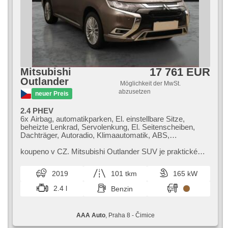
17 761 EUR
Mitsubishi
Outlander
Möglichkeit der MwSt.
abzusetzen
neuer Preis
2.4 PHEV
6x Airbag, automatikparken, El. einstellbare Sitze,
beheizte Lenkrad, Servolenkung, El. Seitenscheiben,
Dachträger, Autoradio, Klimaautomatik, ABS,
Antriebsschlupfregelung (ASR), Zentralverriegelung,
Bordcomputer, El. Klappspiegel, Elektronisches
koupeno v CZ. Mitsubishi Outlander SUV je praktické
Stabilitätsprogramm (ESP), Nebelscheinwerfer, beheizte
rodinné auto,​ které nabízí dostatek prostoru a moderní
Sitze, Ledersitze, Scheibenwischersensor,
výbavu. Jeho komfortní ...
2019
101 tkm
165 kW
Anhängerkupplung, Reifendrucksensor, USB,
Automatikgetriebe, Antrieb 4x4
2.4 l
Benzin
AAA Auto
, Praha 8 - Čimice