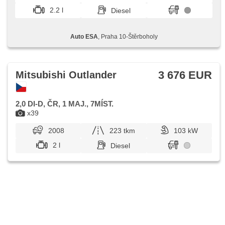
parkovací senzory zadní, isofix, Wegfahrsperre
2.2 l
Diesel
Auto ESA
, Praha 10-Štěrboholy
3 676 EUR
Mitsubishi Outlander
2,0 DI-D, ČR, 1 MAJ., 7MÍST.
x39
2008
223 tkm
103 kW
2 l
Diesel