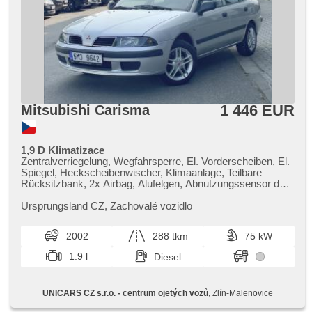
1 446 EUR
Mitsubishi Carisma
1,9 D Klimatizace
Zentralverriegelung, Wegfahrsperre, El. Vorderscheiben, El.
Spiegel, Heckscheibenwischer, Klimaanlage, Teilbare
Rücksitzbank, 2x Airbag, Alufelgen, Abnutzungssensor des
Bremsbelages, ABS, Handgetriebe
Ursprungsland CZ,​ Zachovalé vozidlo
2002
288 tkm
75 kW
1.9 l
Diesel
UNICARS CZ s.r.o. - centrum ojetých vozů
, Zlín-Malenovice