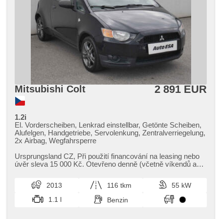
2 891 EUR
Mitsubishi Colt
1.2i
El. Vorderscheiben, Lenkrad einstellbar, Getönte Scheiben,
Alufelgen, Handgetriebe, Servolenkung, Zentralverriegelung,
2x Airbag, Wegfahrsperre
Ursprungsland CZ,​ Při použití financování na leasing nebo
úvěr sleva 15 000 Kč. Otevřeno denně (včetně víkendů a
svátků) 9.00​-22.0...
2013
116 tkm
55 kW
1.1 l
Benzin