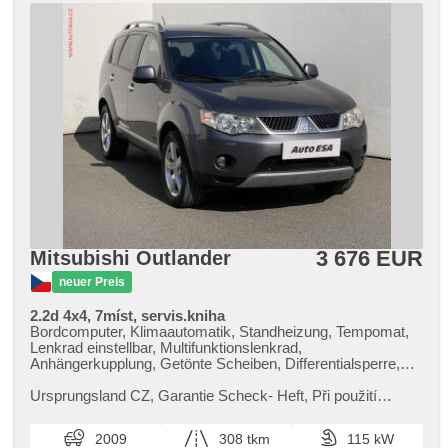
3 676 EUR
Mitsubishi Outlander
neuer Preis
2.2d 4x4, 7míst, servis.kniha
Bordcomputer, Klimaautomatik, Standheizung, Tempomat,
Lenkrad einstellbar, Multifunktionslenkrad,
Anhängerkupplung, Getönte Scheiben, Differentialsperre,
Alufelgen, Handgetriebe, El. Spiegel, beheizte Spiegel,
Servolenkung, Antrieb 4x4, Xenonscheinwerfer,
Ursprungsland CZ,​ Garantie Scheck​- Heft,​ Při použití
Zentralverriegelung mit Funkfernbedienung, Elektronisches
financování na leasing nebo úvěr sleva 25 000 Kč. Otevřeno
Stabilitätsprogramm (ESP), Nebelscheinwerfer, El.
denně (včetně víke...
2009
308 tkm
115 kW
Klappspiegel, ABS, Antriebsschlupfregelung (ASR),