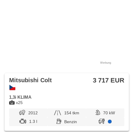
Werbung
3 717 EUR
Mitsubishi Colt
1,3i KLIMA
x25
2012
154 tkm
70 kW
1.3 l
Benzin