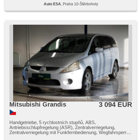
Auto ESA
, Praha 10-Štěrboholy
3 094 EUR
Mitsubishi Grandis
Handgetriebe, 5 rychlostních stupňů, ABS,
Antriebsschlupfregelung (ASR), Zentralverriegelung,
Zentralverriegelung mit Funkfernbedienung, Wegfahrsperre,
CD-Wechsler, Bordcomputer, Nebelscheinwerfer,