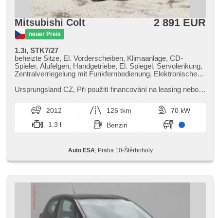
2 891 EUR
Mitsubishi Colt
neuer Preis
1.3i, STK7/27
beheizte Sitze, El. Vorderscheiben, Klimaanlage, CD-
Spieler, Alufelgen, Handgetriebe, El. Spiegel, Servolenkung,
Zentralverriegelung mit Funkfernbedienung, Elektronisches
Stabilitätsprogramm (ESP), Nebelscheinwerfer, ABS, 2x
Airbag, Wegfahrsperre
Ursprungsland CZ,​ Při použití financování na leasing nebo
úvěr sleva 15 000 Kč. Otevřeno denně (včetně víkendů a
svátků) 9.00​-22.0...
2012
126 tkm
70 kW
1.3 l
Benzin
Auto ESA
, Praha 10-Štěrboholy