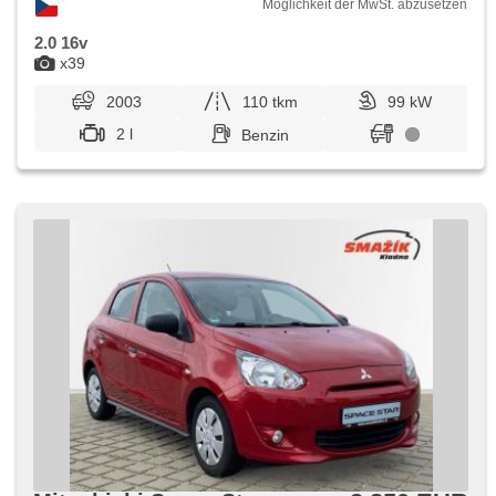
Möglichkeit der MwSt. abzusetzen
2.0 16v
x39
2003
110 tkm
99 kW
2 l
Benzin