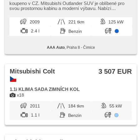
koupeno v CZ. Mitsubishi Outlander SUV je oblíbené pro
svou prostornou kabinu a moderní výbavu. Nabízí
bezpečnostní prvky a komfor...
2009
221 tkm
125 kW
2.4 l
Benzin
AAA Auto
, Praha 8 - Čimice
3 507 EUR
Mitsubishi Colt
1.1i KLIMA SADA ZIMNÍCH KOL
x18
2011
184 tkm
55 kW
1.1 l
Benzin