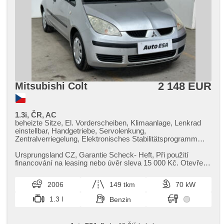
2 148 EUR
Mitsubishi Colt
1.3i, ČR, AC
beheizte Sitze, El. Vorderscheiben, Klimaanlage, Lenkrad
einstellbar, Handgetriebe, Servolenkung,
Zentralverriegelung, Elektronisches Stabilitätsprogramm
(ESP), ABS, isofix, Wegfahrsperre, 4x Airbag
Ursprungsland CZ,​ Garantie Scheck​- Heft,​ Při použití
financování na leasing nebo úvěr sleva 15 000 Kč. Otevřeno
denně (včetně víke...
2006
149 tkm
70 kW
1.3 l
Benzin