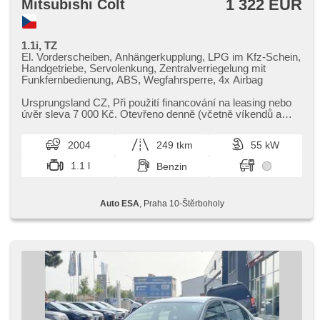
1 322 EUR
Mitsubishi Colt
1.1i, TZ
El. Vorderscheiben, Anhängerkupplung, LPG im Kfz-Schein,
Handgetriebe, Servolenkung, Zentralverriegelung mit
Funkfernbedienung, ABS, Wegfahrsperre, 4x Airbag
Ursprungsland CZ,​ Při použití financování na leasing nebo
úvěr sleva 7 000 Kč. Otevřeno denně (včetně víkendů a
svátků) 9.00​-22.00...
2004
249 tkm
55 kW
1.1 l
Benzin
Auto ESA
, Praha 10-Štěrboholy