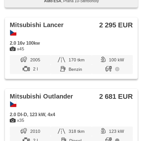
Auto ESA
, Praha 10-Štěrboholy
2 295 EUR
Mitsubishi Lancer
2.0 16v 100kw
x45
2005
170 tkm
100 kW
2 l
Benzin
2 681 EUR
Mitsubishi Outlander
2.0 DI-D, 123 kW, 4x4
x35
2010
318 tkm
123 kW
2 l
Diesel