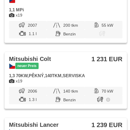
1,1 MPi
x19
2007
200 tkm
55 kW
1.1 l
Benzin
1 231 EUR
Mitsubishi Colt
neuer Preis
1,3 70KW,PĚKNÝ,140TKM,SERVISKA
x19
2006
140 tkm
70 kW
1.3 l
Benzin
1 239 EUR
Mitsubishi Lancer