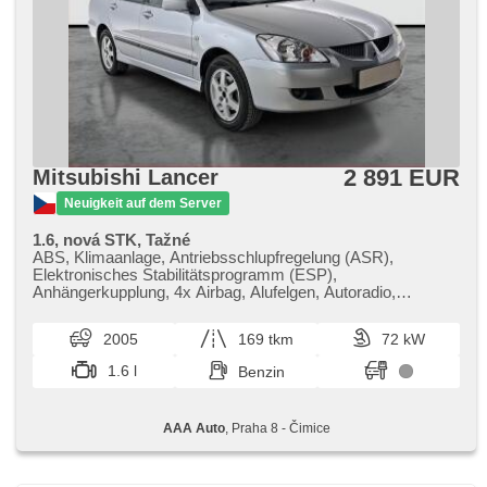
2 891 EUR
Mitsubishi Lancer
Neuigkeit auf dem Server
1.6, nová STK, Tažné
ABS, Klimaanlage, Antriebsschlupfregelung (ASR),
Elektronisches Stabilitätsprogramm (ESP),
Anhängerkupplung, 4x Airbag, Alufelgen, Autoradio,
Handgetriebe
2005
169 tkm
72 kW
1.6 l
Benzin
AAA Auto
, Praha 8 - Čimice