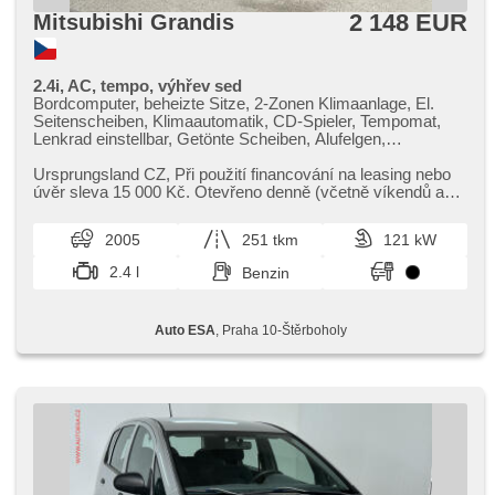
2 148 EUR
Mitsubishi Grandis
2.4i, AC, tempo, výhřev sed
Bordcomputer, beheizte Sitze, 2-Zonen Klimaanlage, El.
Seitenscheiben, Klimaautomatik, CD-Spieler, Tempomat,
Lenkrad einstellbar, Getönte Scheiben, Alufelgen,
Handgetriebe, El. Spiegel, Servolenkung,
Zentralverriegelung mit Funkfernbedienung, Elektronisches
Ursprungsland CZ,​ Při použití financování na leasing nebo
Stabilitätsprogramm (ESP), Nebelscheinwerfer, El.
úvěr sleva 15 000 Kč. Otevřeno denně (včetně víkendů a
Klappspiegel, ABS, Antriebsschlupfregelung (ASR),
svátků) 9.00​-22.0...
Alarmanlage, isofix, Beifahrerairbagdeaktivierung, 6x Airbag
2005
251 tkm
121 kW
2.4 l
Benzin
Auto ESA
, Praha 10-Štěrboholy