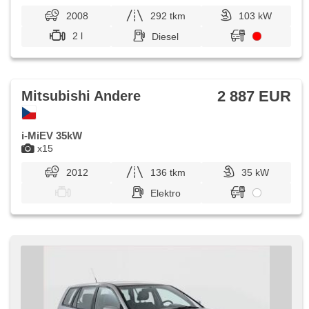
2008
292 tkm
103 kW
2 l
Diesel
2 887 EUR
Mitsubishi Andere
i-MiEV 35kW
x15
2012
136 tkm
35 kW
Elektro