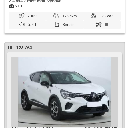
2.4 4x4 7 míst max. výbava
x19
2009
175 tkm
125 kW
2.4 l
Benzin
TIP PRO VÁS