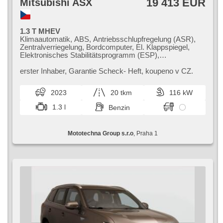
19 413 EUR
Mitsubishi ASX
1.3 T MHEV
Klimaautomatik, ABS, Antriebsschlupfregelung (ASR),
Zentralverriegelung, Bordcomputer, El. Klappspiegel,
Elektronisches Stabilitätsprogramm (ESP),
Nebelscheinwerfer, beheizte Sitze, Ledersitze,
Scheibenwischersensor, starten per Taste,
erster Inhaber,​ Garantie Scheck​- Heft,​ koupeno v CZ.
Reifendrucksensor, USB, 6x Airbag, El. einstellbare
Sitze, beheizte Lenkrad, Uhr Spur, Panoramadach,
2023
20 tkm
116 kW
Parkassistent, Servolenkung, El. Seitenscheiben,
Autoradio, Automatikgetriebe
1.3 l
Benzin
Mototechna Group s.r.o
, Praha 1