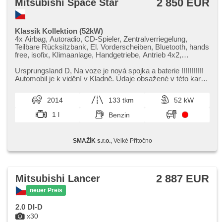
2 850 EUR
Mitsubishi Space Star
Klassik Kollektion (52kW)
4x Airbag, Autoradio, CD-Spieler, Zentralverriegelung,
Teilbare Rücksitzbank, El. Vorderscheiben, Bluetooth, hands
free, isofix, Klimaanlage, Handgetriebe, Antrieb 4x2,
Servolenkung
Ursprungsland D,​ Na voze je nová spojka a baterie !!!!!!!!!!!
Automobil je k vidění v Kladně. Údaje obsažené v této kartě
mají inf...
2014
133 tkm
52 kW
1 l
Benzin
SMAŽÍK s.r.o.
, Velké Přítočno
2 887 EUR
Mitsubishi Lancer
neuer Preis
2.0 DI-D
x30